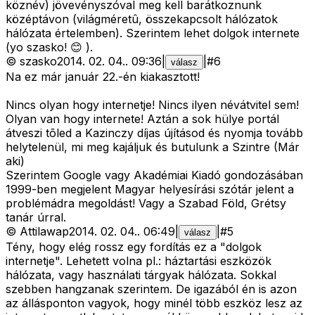
köznév) jövevényszóval meg kell barátkoznunk
középtávon (világméretû, összekapcsolt hálózatok
hálózata értelemben). Szerintem lehet dolgok internete
(yo szasko! 😊 ).
©
szasko
2014. 02. 04.
.
09:36
|
|
#
6
válasz
Na ez már január 22.-én kiakasztott!
Nincs olyan hogy internetje! Nincs ilyen névátvitel sem!
Olyan van hogy internete! Aztán a sok hülye portál
átveszi tõled a Kazinczy díjas újításod és nyomja tovább
helytelenül, mi meg kajáljuk és butulunk a Szintre (Már
aki)
Szerintem Google vagy Akadémiai Kiadó gondozásában
1999-ben megjelent Magyar helyesírási szótár jelent a
problémádra megoldást! Vagy a Szabad Föld, Grétsy
tanár úrral.
©
Attilawap
2014. 02. 04.
.
06:49
|
|
#
5
válasz
Tény, hogy elég rossz egy fordítás ez a "dolgok
internetje". Lehetett volna pl.: háztartási eszközök
hálózata, vagy használati tárgyak hálózata. Sokkal
szebben hangzanak szerintem. De igazából én is azon
az állásponton vagyok, hogy minél több eszköz lesz az