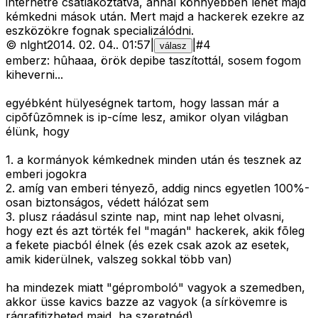
internetre csatlakoztatva, annál könnyebben lehet majd
kémkedni mások után. Mert majd a hackerek ezekre az
eszközökre fognak specializálódni.
©
nlght
2014. 02. 04.
.
01:57
|
|
#
4
válasz
emberz: hûhaaa, örök depibe taszítottál, sosem fogom
kiheverni...
egyébként hülyeségnek tartom, hogy lassan már a
cipõfûzõmnek is ip-címe lesz, amikor olyan világban
élünk, hogy
1. a kormányok kémkednek minden után és tesznek az
emberi jogokra
2. amíg van emberi tényezõ, addig nincs egyetlen 100%-
osan biztonságos, védett hálózat sem
3. plusz ráadásul szinte nap, mint nap lehet olvasni,
hogy ezt és azt törték fel "magán" hackerek, akik fõleg
a fekete piacból élnek (és ezek csak azok az esetek,
amik kiderülnek, valszeg sokkal több van)
ha mindezek miatt "gépromboló" vagyok a szemedben,
akkor üsse kavics bazze az vagyok (a sírkövemre is
rágrafitizheted majd, ha szeretnéd)