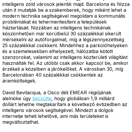
intelligens zöld városok jelentik majd. Barcelona és Nizza
után it mutatják be a szakemberek, hogy miként lehet a
modern technika segítségével megoldani a kommunális
problémákat és tehermentesíteni a települések
háztartásait. Nizzában az intelligens technikának
köszönhetően már körülbelül 30 százalékkal sikerült
mérsékelni az autóforgalmat, míg a légszennyezettség
25 százalékkal csökkent. Mindehhez a parkolóhelyeken
és a szemetesekben elhelyezett, hálózatba kötött
szenzorokat, valamint az intelligens közterületi világítást
használták fel. Az utóbbi csak akkor kapcsol be, amikor
érzékeli a közelben a járókelőket. A városban 30, míg
Barcelonában 40 százalékkal csökkentek az
áramköltségek.
David Bevilacqua, a Cisco déli EMEAR régiójának
alelnöke úgy
becsülte
, hogy globálisan 1,9 milliárd
dollárt lehetne megtakarítani a következő évtizedben az
intelligens városok segítségével. Mindezt a dolgok
internetje teheti lehetővé, ami más területeket is
megváltoztathat.