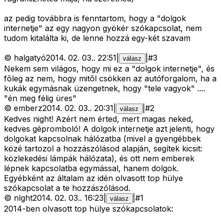
az pedig továbbra is fenntartom, hogy a "dolgok
internetje" az egy nagyon gyökér szókapcsolat, nem
tudom kitalálta ki, de lenne hozzá egy-két szavam
©
halgatyó
2014. 02. 03.
.
22:51
|
|
#
3
válasz
Nekem sem világos, hogy mi ez a "dolgok internetje", és
fõleg az nem, hogy mitõl csökken az autóforgalom, ha a
kukák egymásnak üzengetnek, hogy "tele vagyok" ....
"én meg félig üres"
©
emberz
2014. 02. 03.
.
20:31
|
|
#
2
válasz
Kedves night! Azért nem érted, mert magas neked,
kedves gépromboló! A dolgok internetje azt jelenti, hogy
dolgokat kapcsolnak hálózatba (mivel a gyengébbek
közé tartozol a hozzászólásod alapján, segítek kicsit:
közlekedési lámpák hálózata), és ott nem emberek
lépnek kapcsolatba egymással, hanem dolgok.
Egyébként az általam az idén olvasott top hülye
szókapcsolat a te hozzászólásod.
©
nlght
2014. 02. 03.
.
16:23
|
|
#
1
válasz
2014-ben olvasott top hülye szókapcsolatok: