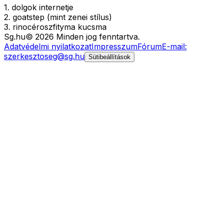
1. dolgok internetje
2. goatstep (mint zenei stílus)
3. rinocéroszfityma kucsma
Sg
.hu
©
2026
Minden jog fenntartva.
Adatvédelmi nyilatkozat
Impresszum
Fórum
E-mail:
szerkesztoseg@sg.hu
Sütibeállítások