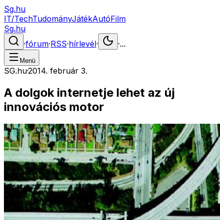
Sg.hu
IT/Tech
Tudomány
Játék
Autó
Film
Sg.hu
·
fórum
·
RSS
·
hírlevél
·
·
...
Menü
SG.hu
·
2014. február 3.
A dolgok internetje lehet az új
innovációs motor