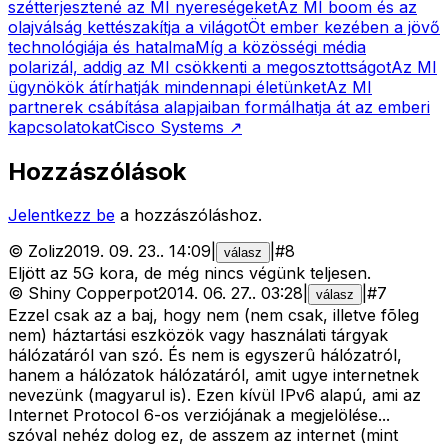
szétterjesztené az MI nyereségeket
Az MI boom és az
olajválság kettészakítja a világot
Öt ember kezében a jövő
technológiája és hatalma
Míg a közösségi média
polarizál, addig az MI csökkenti a megosztottságot
Az MI
ügynökök átírhatják mindennapi életünket
Az MI
partnerek csábítása alapjaiban formálhatja át az emberi
kapcsolatokat
Cisco Systems
↗
Hozzászólások
Jelentkezz be
a hozzászóláshoz.
©
Zoliz
2019. 09. 23.
.
14:09
|
|
#
8
válasz
Eljött az 5G kora, de még nincs végünk teljesen.
©
Shiny Copperpot
2014. 06. 27.
.
03:28
|
|
#
7
válasz
Ezzel csak az a baj, hogy nem (nem csak, illetve fõleg
nem) háztartási eszközök vagy használati tárgyak
hálózatáról van szó. És nem is egyszerû hálózatról,
hanem a hálózatok hálózatáról, amit ugye internetnek
nevezünk (magyarul is). Ezen kívül IPv6 alapú, ami az
Internet Protocol 6-os verziójának a megjelölése...
szóval nehéz dolog ez, de asszem az internet (mint