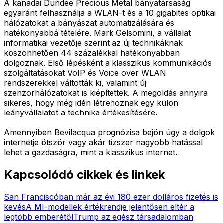
A kanadai Dundee Precious Metal bányatársaság
egyaránt felhasználja a WLAN-t és a 10 gigabites optikai
hálózatokat a bányászat automatizálására és
hatékonyabbá tételére. Mark Gelsomini, a vállalat
informatikai vezetője szerint az új technikáknak
köszönhetően 44 százalékkal hatékonyabban
dolgoznak. Első lépésként a klasszikus kommunikációs
szolgáltatásokat VoIP és Voice over WLAN
rendszerekkel váltották ki, valamint új
szenzorhálózatokat is kiépítettek. A megoldás annyira
sikeres, hogy még idén létrehoznak egy külön
leányvállalatot a technika értékesítésére.
Amennyiben Bevilacqua prognózisa bejön úgy a dolgok
internetje ötször vagy akár tízszer nagyobb hatással
lehet a gazdaságra, mint a klasszikus internet.
Kapcsolódó cikkek és linkek
San Franciscóban már az évi 180 ezer dolláros fizetés is
kevés
A MI-modellek értékrendje jelentősen eltér a
legtöbb emberétől
Trump az egész társadalomban