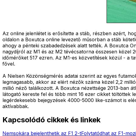
Az online jelenlétet is erősítette a stáb, részben azért,
oldalon a Boxutca online levezető műsorban a stáb kötetl
ahogy a pénteki szabadedzések alatt tették. A Boxutca On
nagydíjról az M1 és az M2 tévécsatorna összesen közel 20
időmérőket 517 ezren. Az M1-es közvetítések közül - a tava
fővel.
A Nielsen Közönségmérés adatai szerint az egyes futamokb
legmagasabb, akkor az elért nézők száma közel 2,2 milli
millió néző találkozott. A Boxutca nézettsége 2013-ban 
látogató kereste fel és több mint 16 ezer cikket töltöt
legérdekesebb bejegyzések 4000-5000 like-számot is elért
aktívabbak.
Kapcsolódó cikkek és linkek
Nemsokára bejelenthetik az F1 2-t
Folytatódhat az F1-mozi