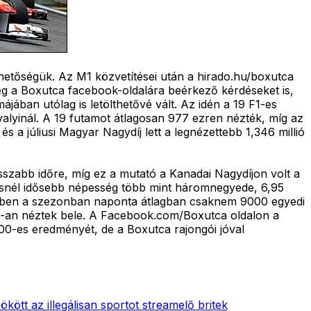
lehetőségük. Az M1 közvetítései után a hirado.hu/boxutca
meg a Boxutca facebook-oldalára beérkező kérdéseket is,
ában utólag is letölthetővé vált. Az idén a 19 F1-es
valyinál. A 19 futamot átlagosan 977 ezren nézték, míg az
s a júliusi Magyar Nagydíj lett a legnézettebb 1,346 millió
sszabb időre, míg ez a mutató a Kanadai Nagydíjon volt a
évesnél idősebb népesség több mint háromnegyede, 6,95
t ebben a szezonban naponta átlagban csaknem 9000 egyedi
500-an néztek bele. A Facebook.com/Boxutca oldalon a
00-es eredményét, de a Boxutca rajongói jóval
kött az illegálisan sportot streamelő britek