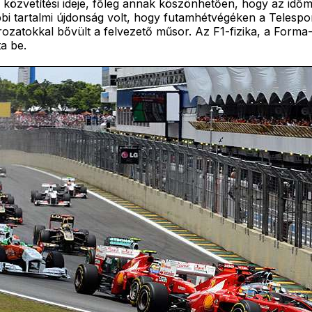
 közvetítési ideje, főleg annak köszönhetően, hogy az id
bbi tartalmi újdonság volt, hogy futamhétvégéken a Telespo
rozatokkal bővült a felvezető műsor. Az F1-fizika, a Forma-1
ta be.