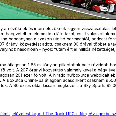
 hogy a nézőknek és internetezőknek legyen visszacsatolási 
en hangvételben elemezte a látottakat, és itt válaszolták 
line hanganyaga a szezon utolsó harmadától, podcast formáj
7 órányi közvetítést adott, csaknem 30 órával többet a ta
lyihoz hasonlóan - nyolc futam ért el milliós nézettséget, é
a átlagosan 1,65 milliónyian pillantottak bele rövidebb ho
ó fő volt. A 207 órányi közvetítés valamelyikével a négy 
átlagosan 201 ezer fő volt. A hirado.hu/boxutca weboldal
tek le. A Boxutca Online-ba átlagban adásonként csaknem 8
ek. A 80 ezres oldal lassan megközelíti a Sky Sports 92.0
film
Új előzetest kapott The Rock UFC-s filmje
Az egekbe szö