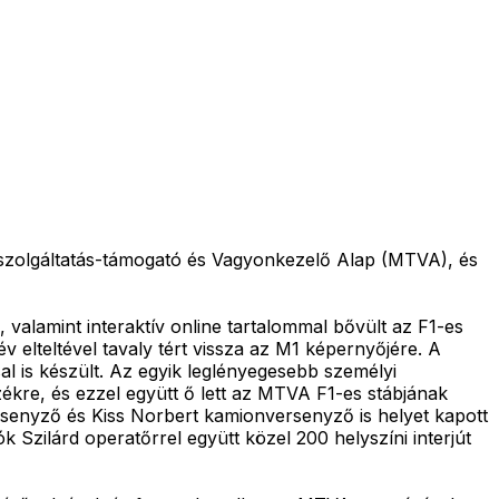
iaszolgáltatás-támogató és Vagyonkezelő Alap (MTVA), és
valamint interaktív online tartalommal bővült az F1-es
 elteltével tavaly tért vissza az M1 képernyőjére. A
l is készült. Az egyik leglényegesebb személyi
zékre, és ezzel együtt ő lett az MTVA F1-es stábjának
ersenyző és Kiss Norbert kamionversenyző is helyet kapott
 Szilárd operatőrrel együtt közel 200 helyszíni interjút