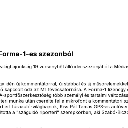
 Forma-1-es szezonból
 világbajnokság 19 versenyből álló idei szezonjából a Méd
 idén új kommentátorral, új stábbal és új műsorelemekkel, 
ző kapcsolt oda az M1 tévécsatornára. A Forma-1 tizenegy év
-sportfőszerkesztőség több személyi és tartalmi változássa
porteri munka után cserélte fel a mikrofont a kommentátori s
Norbert túraautó-világbajnok, Kiss Pál Tamás GP3-as autóv
otta a "száguldó riporteri" szerepkörben, aki Szabó-Biczók