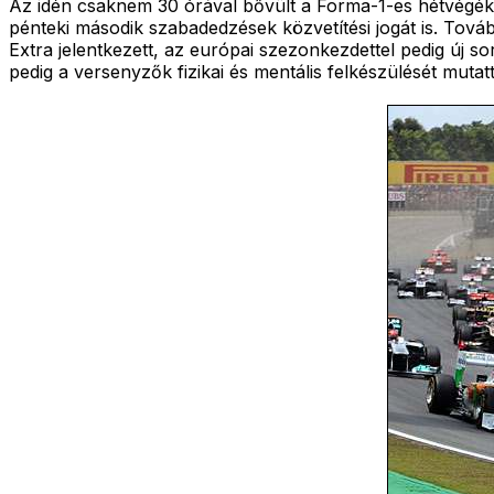
Az idén csaknem 30 órával bővült a Forma-1-es hétvégék
pénteki második szabadedzések közvetítési jogát is. Tová
Extra jelentkezett, az európai szezonkezdettel pedig új so
pedig a versenyzők fizikai és mentális felkészülését mutat