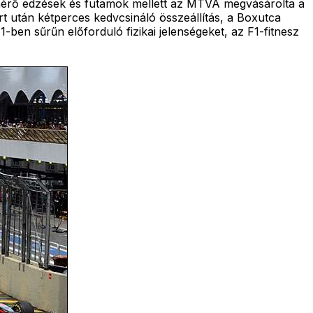
őmérő edzések és futamok mellett az MTVA megvásárolta a
rt után kétperces kedvcsináló összeállítás, a Boxutca
-ben sűrűn előforduló fizikai jelenségeket, az F1-fitnesz