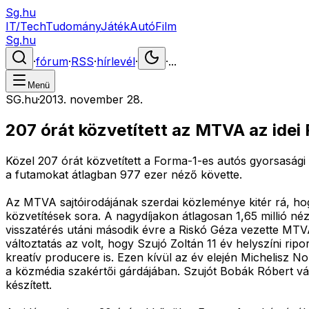
Sg.hu
IT/Tech
Tudomány
Játék
Autó
Film
Sg.hu
·
fórum
·
RSS
·
hírlevél
·
·
...
Menü
SG.hu
·
2013. november 28.
207 órát közvetített az MTVA az idei
Közel 207 órát közvetített a Forma-1-es autós gyorsasági
a futamokat átlagban 977 ezer néző követte.
Az MTVA sajtóirodájának szerdai közleménye kitér rá, hogy
közvetítések sora. A nagydíjakon átlagosan 1,65 millió né
visszatérés utáni második évre a Riskó Géza vezette MTVA
változtatás az volt, hogy Szujó Zoltán 11 év helyszíni ri
kreatív producere is. Ezen kívül az év elején Michelisz 
a közmédia szakértői gárdájában. Szujót Bobák Róbert vált
készített.