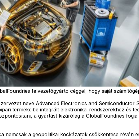
lobalFoundries félvezetőgyártó céggel, hogy saját számítóg
j szervezet neve Advanced Electronics and Semiconductor S
óipari termékeibe integrált elektronikai rendszerekhez és t
zpontosítani, a gyártást kizárólag a GlobalFoundries fogja 
a nemcsak a geopolitikai kockázatok csökkentése révén erős