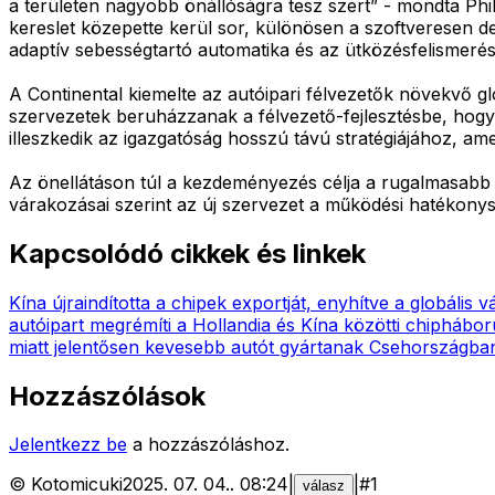
a területen nagyobb önállóságra tesz szert” - mondta Ph
kereslet közepette kerül sor, különösen a szoftveresen de
adaptív sebességtartó automatika és az ütközésfelismeré
A Continental kiemelte az autóipari félvezetők növekvő glo
szervezetek beruházzanak a félvezető-fejlesztésbe, hogy 
illeszkedik az igazgatóság hosszú távú stratégiájához, am
Az önellátáson túl a kezdeményezés célja a rugalmasabb ell
várakozásai szerint az új szervezet a működési hatékonys
Kapcsolódó cikkek és linkek
Kína újraindította a chipek exportját, enyhítve a globális v
autóipart megrémíti a Hollandia és Kína közötti chiphábor
miatt jelentősen kevesebb autót gyártanak Csehországba
Hozzászólások
Jelentkezz be
a hozzászóláshoz.
©
Kotomicuki
2025. 07. 04.
.
08:24
|
|
#
1
válasz