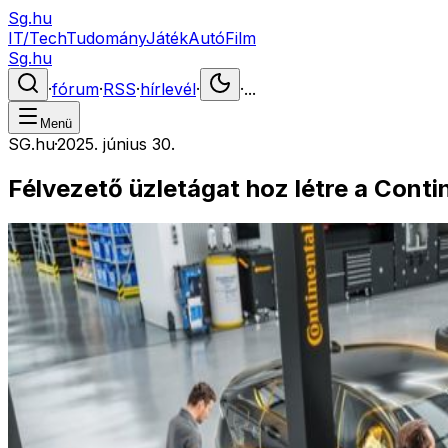
Sg.hu
IT/Tech
Tudomány
Játék
Autó
Film
Sg.hu
·
fórum
·
RSS
·
hírlevél
·
·
...
Menü
SG.hu
·
2025. június 30.
Félvezető üzletágat hoz létre a Conti