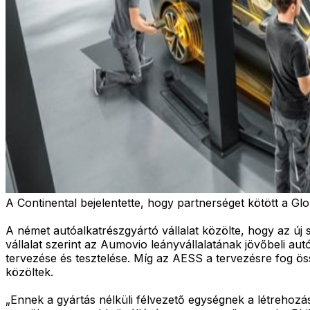
A Continental bejelentette, hogy partnerséget kötött a G
A német autóalkatrészgyártó vállalat közölte, hogy az ú
vállalat szerint az Aumovio leányvállalatának jövőbeli aut
tervezése és tesztelése. Míg az AESS a tervezésre fog öss
közöltek.
„Ennek a gyártás nélküli félvezető egységnek a létrehozás