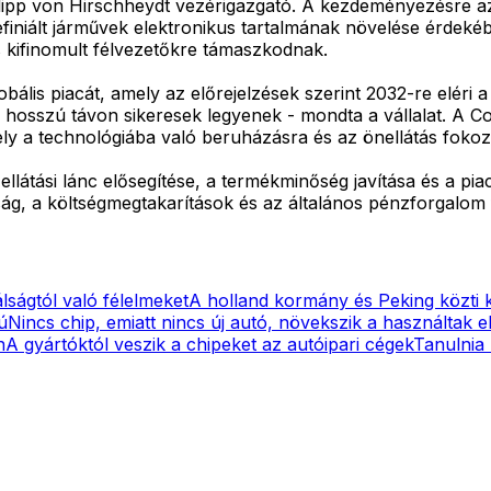
ilipp von Hirschheydt vezérigazgató. A kezdeményezésre az
finiált járművek elektronikus tartalmának növelése érdekéb
s kifinomult félvezetőkre támaszkodnak.
bális piacát, amely az előrejelzések szerint 2032-re eléri a
hosszú távon sikeresek legyenek - mondta a vállalat. A Co
ely a technológiába való beruházásra és az önellátás fokoz
átási lánc elősegítése, a termékminőség javítása és a piacra
ág, a költségmegtakarítások és az általános pénzforgalom 
álságtól való félelmeket
A holland kormány és Peking közti k
ú
Nincs chip, emiatt nincs új autó, növekszik a használtak e
n
A gyártóktól veszik a chipeket az autóipari cégek
Tanulnia 