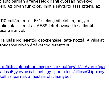
 autóiparban a félvezetők iránti gyorsan növekvő
en. Az olyan funkciók, mint a sávtartó asszisztens, az
 110 milliárd eurót. Ezért elengedhetetlen, hogy a
ntinental szerint az AESS létrehozása közvetlenül
ására irányul.
 jutási idő jelentős csökkentése, tette hozzá. A vállalat
fokozása révén értéket fog teremteni.
onfliktus globálisan megrázta az autógyártást
Az európai
ladása
Egy évbe is telhet egy új autó leszállítása
Chiphiány
kell az iparnak a mostani chiphiányból