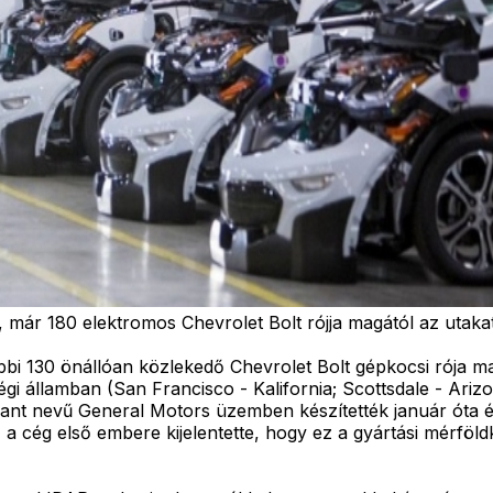
, már 180 elektromos Chevrolet Bolt rójja magától az utakat
bi 130 önállóan közlekedő Chevrolet Bolt gépkocsi rója majd
égi államban (San Francisco - Kalifornia; Scottsdale - Ari
Plant nevű General Motors üzemben készítették január óta
 a cég első embere kijelentette, hogy ez a gyártási mérföl