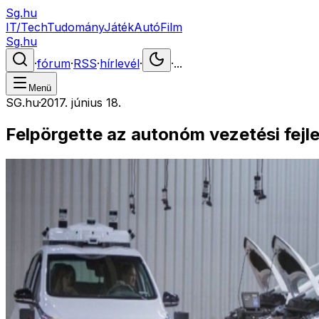
Sg.hu
IT/Tech
Tudomány
Játék
Autó
Film
Sg.hu
·
fórum
·
RSS
·
hírlevél
·
·
...
Menü
SG.hu
·
2017. június 18.
Felpörgette az autonóm vezetési fejl