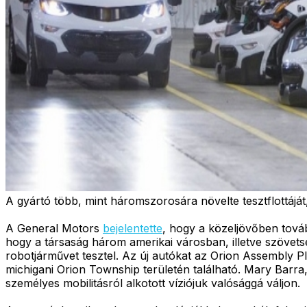
A gyártó több, mint háromszorosára növelte tesztflottáját
A General Motors
bejelentette
, hogy a közeljövőben továb
hogy a társaság három amerikai városban, illetve szövets
robotjárművet tesztel. Az új autókat az Orion Assembly 
michigani Orion Township területén található. Mary Barra,
személyes mobilitásról alkotott víziójuk valósággá váljon.