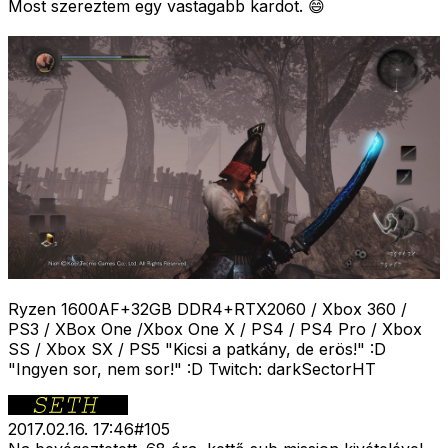
Most szereztem egy vastagabb kardot. 😄
Ryzen 1600AF+32GB DDR4+RTX2060 / Xbox 360 /
PS3 / XBox One /Xbox One X / PS4 / PS4 Pro / Xbox
SS / Xbox SX / PS5 "Kicsi a patkány, de erös!" :D
"Ingyen sor, nem sor!" :D Twitch: darkSectorHT
2017.02.16. 17:46
#
105