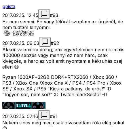
ppista
2017.02.15. 12:45
#
93
Ez nem semmi. Én vagy félórát szoptam az ürgénél, de
nem tudtam lenyomni.
2017.02.15. 09:03
#
92
Akkor valami op dolog, ami egyértelműen nem normális
400000 sebzés vagy mennyi ez nem harc, csak
kivégzés, a harc az volt amit nyomtam a kékruhás csaj
ellen 😊
Ryzen 1600AF+32GB DDR4+RTX2060 / Xbox 360 /
PS3 / XBox One /Xbox One X / PS4 / PS4 Pro / Xbox
SS / Xbox SX / PS5 "Kicsi a patkány, de erös!" :D
"Ingyen sor, nem sor!" :D Twitch: darkSectorHT
2017.02.15. 07:16
#
91
Nekem sincs még meg csak olvasgattam róla elég sokat
😊