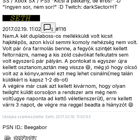
SS / Xbox SX / PS5 "Kicsi a patkány, de erös!" :D
"Ingyen sor, nem sor!" :D Twitch: darkSectorHT
2017.02.19. 11:02
#
116
1
Nem.A két duplaboss-os mellékküldi volt kicsit
hajkitépős, azon kívül semmi komoly nehézség nem volt.
Volt pár óra farmolás benne, a fegyók szintjét kellett
feltornázni, nameg a kis zöld csávókat felkutatni sem
volt egyszerű pár pályán. A pontokat is egyszer újra
kellett osztanom,aztán meg vissza 😄, még jó hogy olcsó
volt az a könyv,amivel ezt meg lehet csinálni(meg talán
küldikért is kapsz 1-2 db-ot)
A végére már csak azt kellett kivárnom, hogy olyan
twilight küldit sorsoljon a rendszer ami még nem
volt(ugye naponta ad kettő véletlenszerűt), erre kellett
várni 3 napot, de végre ma reggel beadta a hiányzót 😄
Utoljára szerkesztette: Seth, 2017.02.19. 11:02:53
PSN ID.: Beegabor