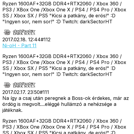
Ryzen 1600AF+32GB DDR4+RTX2060 / Xbox 360 /
PS3 / XBox One /Xbox One X / PS4 / PS4 Pro / Xbox
SS / Xbox SX / PS5 "Kicsi a patkány, de erös!" :D
"Ingyen sor, nem sor!" :D Twitch: darkSectorHT
2017.02.18. 12:44
#
112
Ni-oH - Part 11
Ryzen 1600AF+32GB DDR4+RTX2060 / Xbox 360 /
PS3 / XBox One /Xbox One X / PS4 / PS4 Pro / Xbox
SS / Xbox SX / PS5 "Kicsi a patkány, de erös!" :D
"Ingyen sor, nem sor!" :D Twitch: darkSectorHT
2017.02.17. 23:50
#
111
Na így a csaj után peregnek a Boss-ok érdekes, már az
ördög is megvolt....eléggé hullámzó a nehézsége a
játéknak.
Ryzen 1600AF+32GB DDR4+RTX2060 / Xbox 360 /
PS3 / XBox One /Xbox One X / PS4 / PS4 Pro / Xbox
SS / Xbox SX / PS5 "Kicsi a patkány, de erös!" :D