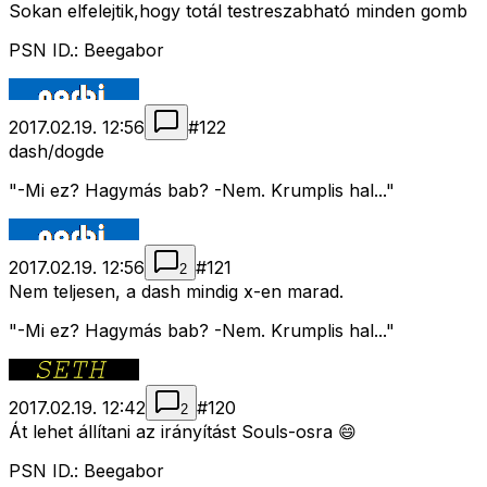
Sokan elfelejtik,hogy totál testreszabható minden gomb
PSN ID.: Beegabor
2017.02.19. 12:56
#
122
dash/dogde
"-Mi ez? Hagymás bab? -Nem. Krumplis hal..."
2017.02.19. 12:56
#
121
2
Nem teljesen, a dash mindig x-en marad.
"-Mi ez? Hagymás bab? -Nem. Krumplis hal..."
2017.02.19. 12:42
#
120
2
Át lehet állítani az irányítást Souls-osra 😄
PSN ID.: Beegabor