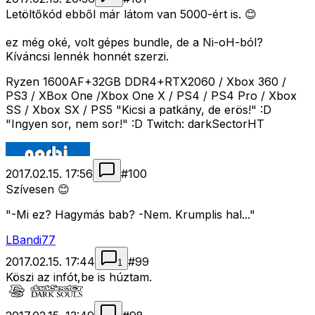
Letöltőkód ebből már látom van 5000-ért is. 😊
ez még oké, volt gépes bundle, de a Ni-oH-ból?
Kíváncsi lennék honnét szerzi.
Ryzen 1600AF+32GB DDR4+RTX2060 / Xbox 360 /
PS3 / XBox One /Xbox One X / PS4 / PS4 Pro / Xbox
SS / Xbox SX / PS5 "Kicsi a patkány, de erös!" :D
"Ingyen sor, nem sor!" :D Twitch: darkSectorHT
2017.02.15. 17:56
#
100
Szívesen 😊
"-Mi ez? Hagymás bab? -Nem. Krumplis hal..."
LBandi77
2017.02.15. 17:44
#
99
1
Köszi az infót,be is húztam.