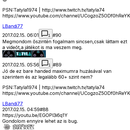
PSN:Tatyla1974 | http://www.twitch.tv/tatyla74
https://www.youtube.com/channel/UCogzoZ5ODf0hReY
LBandi77
2017.02.15. 06:01
#
90
1
Megmondom őszintén fogalmam sincsen,csak láttam ezt
a videót,a játékot is ma veszem meg.
2017.02.15. 05:56
#
89
1
Jó de ez bare handed maximumra huzásával van
szerintem és az legalább 60+ szint nem?
PSN:Tatyla1974 | http://www.twitch.tv/tatyla74
https://www.youtube.com/channel/UCogzoZ5ODf0hReY
LBandi77
2017.02.15. 04:59
#
88
https://youtu.be/EGOPl3i6q1Y
Gondolom ennyire lehet az is bug.