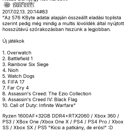
2017.02.13. 20:14
#
83
"Az 576 KByte adatai alapján összeállt eladási toplista
szerint pedig még mindig a multis lövöldék által nyújtott
hosszútávú szórakozásban hiszünk a legjobban.
Új játékok
1. Overwatch
2. Battlefield 1
3. Rainbow Six Siege
4. Nioh
5. Watch Dogs
6. FIFA 17
7. Far Cry 4
8. Assassin's Creed: The Ezio Collection
9. Assassin's Creed IV: Black Flag
10. Call of Duty: Infinite Warfare"
Ryzen 1600AF+32GB DDR4+RTX2060 / Xbox 360 /
PS3 / XBox One /Xbox One X / PS4 / PS4 Pro / Xbox
SS / Xbox SX / PS5 "Kicsi a patkány, de erös!" :D