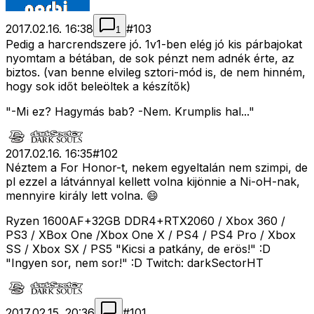
2017.02.16. 16:38
#
103
1
Pedig a harcrendszere jó. 1v1-ben elég jó kis párbajokat
nyomtam a bétában, de sok pénzt nem adnék érte, az
biztos. (van benne elvileg sztori-mód is, de nem hinném,
hogy sok időt beleöltek a készítők)
"-Mi ez? Hagymás bab? -Nem. Krumplis hal..."
2017.02.16. 16:35
#
102
Néztem a For Honor-t, nekem egyeltalán nem szimpi, de
pl ezzel a látvánnyal kellett volna kijönnie a Ni-oH-nak,
mennyire király lett volna. 😄
Ryzen 1600AF+32GB DDR4+RTX2060 / Xbox 360 /
PS3 / XBox One /Xbox One X / PS4 / PS4 Pro / Xbox
SS / Xbox SX / PS5 "Kicsi a patkány, de erös!" :D
"Ingyen sor, nem sor!" :D Twitch: darkSectorHT
2017.02.15. 20:36
#
101