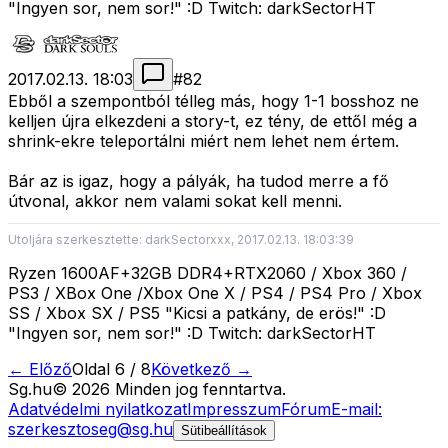
"Ingyen sor, nem sor!" :D Twitch: darkSectorHT
2017.02.13. 18:03
#
82
Ebből a szempontból télleg más, hogy 1-1 bosshoz ne
kelljen újra elkezdeni a story-t, ez tény, de ettől még a
shrink-ekre teleportálni miért nem lehet nem értem.
Bár az is igaz, hogy a pályák, ha tudod merre a fő
útvonal, akkor nem valami sokat kell menni.
Utoljára szerkesztette: darkSectorxxx, 2017.02.13. 18:03:39
Ryzen 1600AF+32GB DDR4+RTX2060 / Xbox 360 /
PS3 / XBox One /Xbox One X / PS4 / PS4 Pro / Xbox
SS / Xbox SX / PS5 "Kicsi a patkány, de erös!" :D
"Ingyen sor, nem sor!" :D Twitch: darkSectorHT
← Előző
Oldal
6
/
8
Következő →
Sg
.hu
©
2026
Minden jog fenntartva.
Adatvédelmi nyilatkozat
Impresszum
Fórum
E-mail:
szerkesztoseg@sg.hu
Sütibeállítások