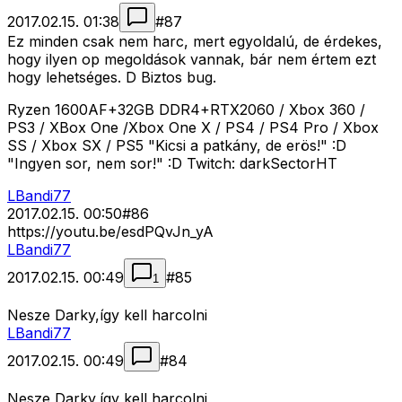
2017.02.15. 01:38
#
87
Ez minden csak nem harc, mert egyoldalú, de érdekes,
hogy ilyen op megoldások vannak, bár nem értem ezt
hogy lehetséges. D Biztos bug.
Ryzen 1600AF+32GB DDR4+RTX2060 / Xbox 360 /
PS3 / XBox One /Xbox One X / PS4 / PS4 Pro / Xbox
SS / Xbox SX / PS5 "Kicsi a patkány, de erös!" :D
"Ingyen sor, nem sor!" :D Twitch: darkSectorHT
LBandi77
2017.02.15. 00:50
#
86
https://youtu.be/esdPQvJn_yA
LBandi77
2017.02.15. 00:49
#
85
1
Nesze Darky,így kell harcolni
LBandi77
2017.02.15. 00:49
#
84
Nesze Darky,így kell harcolni