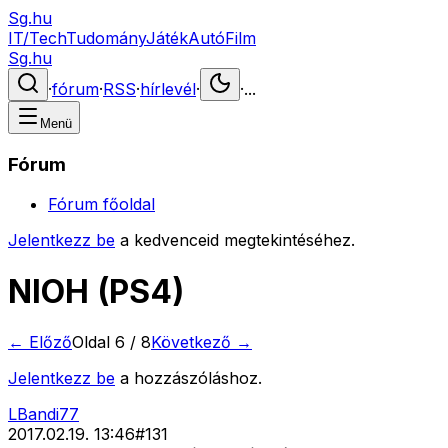
Sg.hu
IT/Tech
Tudomány
Játék
Autó
Film
Sg.hu
·
fórum
·
RSS
·
hírlevél
·
·
...
Menü
Fórum
Fórum főoldal
Jelentkezz be
a kedvenceid megtekintéséhez.
NIOH (PS4)
← Előző
Oldal
6
/
8
Következő →
Jelentkezz be
a hozzászóláshoz.
LBandi77
2017.02.19. 13:46
#
131