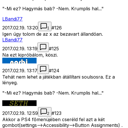
"-Mi ez? Hagymás bab? -Nem. Krumplis hal..."
LBandi77
2017.02.19. 13:20
#
126
1
Igen úgy tolom de az x az bezavart állandóan.
LBandi77
2017.02.19. 13:19
#
125
Na ezt kipróbálom, köszi.
2017.02.19. 13:17
#
124
Tehát nem lehet a játékban átállítani soulsosra. Ez a
lényeg.
"-Mi ez? Hagymás bab? -Nem. Krumplis hal..."
2017.02.19. 12:59
#
123
2
Akkor a PS4 főmenüjében cseréld fel azt a két
gombot(settings-->Accessibility-->Button Assignments) .