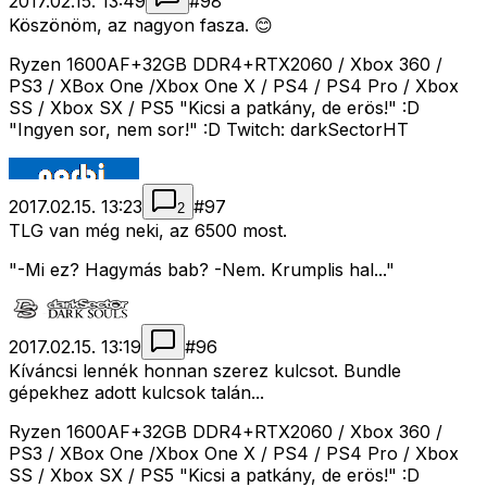
2017.02.15. 13:49
#
98
Köszönöm, az nagyon fasza. 😊
Ryzen 1600AF+32GB DDR4+RTX2060 / Xbox 360 /
PS3 / XBox One /Xbox One X / PS4 / PS4 Pro / Xbox
SS / Xbox SX / PS5 "Kicsi a patkány, de erös!" :D
"Ingyen sor, nem sor!" :D Twitch: darkSectorHT
2017.02.15. 13:23
#
97
2
TLG van még neki, az 6500 most.
"-Mi ez? Hagymás bab? -Nem. Krumplis hal..."
2017.02.15. 13:19
#
96
Kíváncsi lennék honnan szerez kulcsot. Bundle
gépekhez adott kulcsok talán...
Ryzen 1600AF+32GB DDR4+RTX2060 / Xbox 360 /
PS3 / XBox One /Xbox One X / PS4 / PS4 Pro / Xbox
SS / Xbox SX / PS5 "Kicsi a patkány, de erös!" :D