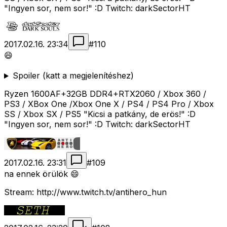
"Ingyen sor, nem sor!" :D Twitch: darkSectorHT
2017.02.16. 23:34
#
110
😄
Spoiler (katt a megjelenítéshez)
Ryzen 1600AF+32GB DDR4+RTX2060 / Xbox 360 /
PS3 / XBox One /Xbox One X / PS4 / PS4 Pro / Xbox
SS / Xbox SX / PS5 "Kicsi a patkány, de erös!" :D
"Ingyen sor, nem sor!" :D Twitch: darkSectorHT
2017.02.16. 23:31
#
109
na ennek örülök 😄
Stream: http://www.twitch.tv/antihero_hun