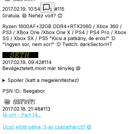
2017.02.19. 10:54
#
115
1
Gratula. 😄 Nehéz volt? 😊
Ryzen 1600AF+32GB DDR4+RTX2060 / Xbox 360 /
PS3 / XBox One /Xbox One X / PS4 / PS4 Pro / Xbox
SS / Xbox SX / PS5 "Kicsi a patkány, de erös!" :D
"Ingyen sor, nem sor!" :D Twitch: darkSectorHT
2017.02.19. 09:42
#
114
Bevégeztetett,most már tényleg 😄
Spoiler (katt a megjelenítéshez)
PSN ID.: Beegabor
2017.02.18. 21:48
#
113
Ni-oH - Part 14...
Ucsó előtti pálya, 3-as csapatharc!!!! 😄