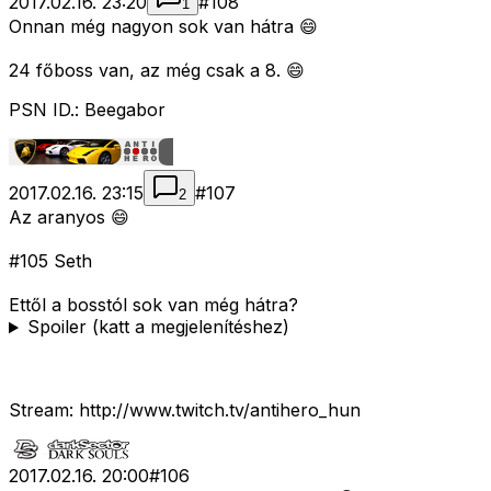
2017.02.16. 23:20
#
108
1
Onnan még nagyon sok van hátra 😄
24 főboss van, az még csak a 8. 😄
PSN ID.: Beegabor
2017.02.16. 23:15
#
107
2
Az aranyos 😄
#105 Seth
Ettől a bosstól sok van még hátra?
Spoiler (katt a megjelenítéshez)
Stream: http://www.twitch.tv/antihero_hun
2017.02.16. 20:00
#
106