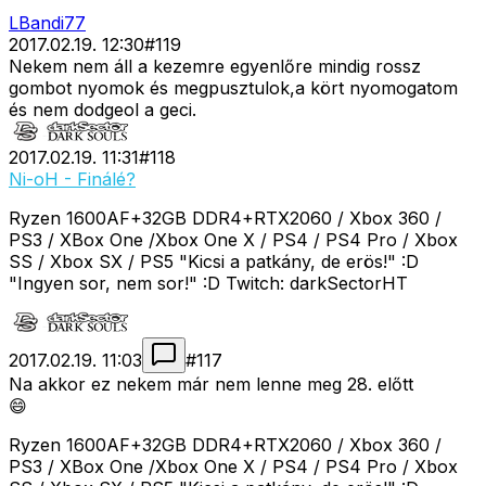
LBandi77
2017.02.19. 12:30
#
119
Nekem nem áll a kezemre egyenlőre mindig rossz
gombot nyomok és megpusztulok,a kört nyomogatom
és nem dodgeol a geci.
2017.02.19. 11:31
#
118
Ni-oH - Finálé?
Ryzen 1600AF+32GB DDR4+RTX2060 / Xbox 360 /
PS3 / XBox One /Xbox One X / PS4 / PS4 Pro / Xbox
SS / Xbox SX / PS5 "Kicsi a patkány, de erös!" :D
"Ingyen sor, nem sor!" :D Twitch: darkSectorHT
2017.02.19. 11:03
#
117
Na akkor ez nekem már nem lenne meg 28. előtt
😄
Ryzen 1600AF+32GB DDR4+RTX2060 / Xbox 360 /
PS3 / XBox One /Xbox One X / PS4 / PS4 Pro / Xbox