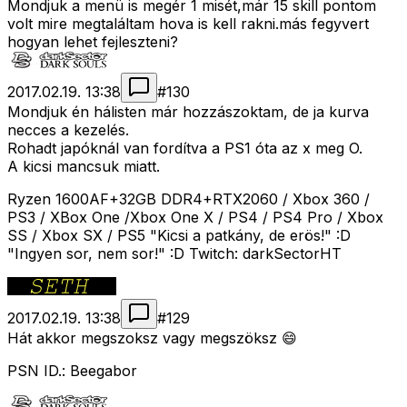
Mondjuk a menü is megér 1 misét,már 15 skill pontom
volt mire megtaláltam hova is kell rakni.más fegyvert
hogyan lehet fejleszteni?
2017.02.19. 13:38
#
130
Mondjuk én hálisten már hozzászoktam, de ja kurva
necces a kezelés.
Rohadt japóknál van fordítva a PS1 óta az x meg O.
A kicsi mancsuk miatt.
Ryzen 1600AF+32GB DDR4+RTX2060 / Xbox 360 /
PS3 / XBox One /Xbox One X / PS4 / PS4 Pro / Xbox
SS / Xbox SX / PS5 "Kicsi a patkány, de erös!" :D
"Ingyen sor, nem sor!" :D Twitch: darkSectorHT
2017.02.19. 13:38
#
129
Hát akkor megszoksz vagy megszöksz 😄
PSN ID.: Beegabor