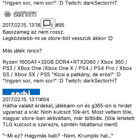
"Ingyen sor, nem sor!" :D Twitch: darkSectorHT
2017.02.15. 13:18
#
95
2
Basszameg az nem rossz.
Legközelebb mi se store-ból vesszük akkor 😊
Más játék nincs?
Ryzen 1600AF+32GB DDR4+RTX2060 / Xbox 360 /
PS3 / XBox One /Xbox One X / PS4 / PS4 Pro / Xbox
SS / Xbox SX / PS5 "Kicsi a patkány, de erös!" :D
"Ingyen sor, nem sor!" :D Twitch: darkSectorHT
2017.02.15. 13:11
#
94
Hátha valakit érdekel, játékaim-on és g365-ön is hirdet
ugyanaz a srác Nioh kulcsot 10k-ért. Most vettem tőle,
magyar store-ban aktiváltam, már töltődik. (tőle lehetett
TLG kulcsot is szerezni, szintén hibátlanul ment)
"-Mi ez? Hagymás bab? -Nem. Krumplis hal..."