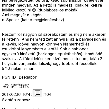
Na bevégeztetett. 68 óra, kettő sub mission kivételével
minden megvan. Az a kettő is meglesz, csak fel kell rá
lelkileg készülni 😄 (duplaboss-os mókák)
Ami megnyílt a végén
Spoiler (katt a megjelenítéshez)
Részemről nagyon jól szórakoztam és még nem akarom
félretenni. Ami nem tetszett annyira, az a pályadesign és
a kevés, idővel nagyon könnyen kiismerhető és
csuklóból lenyomható ellenfél. Sok a sablonos,
egyszerű kinézetű (barlangos,épületbelsős), ismétlődő
szakasz. A főküldetéseken kívül nem is tudom, talán 2
helyszín van,amibe látszik,hogy több időt feccöltek.
9/10 nálam,simán
PSN ID.: Beegabor
2017.02.16. 16:45
#
104
Szintén zenész.