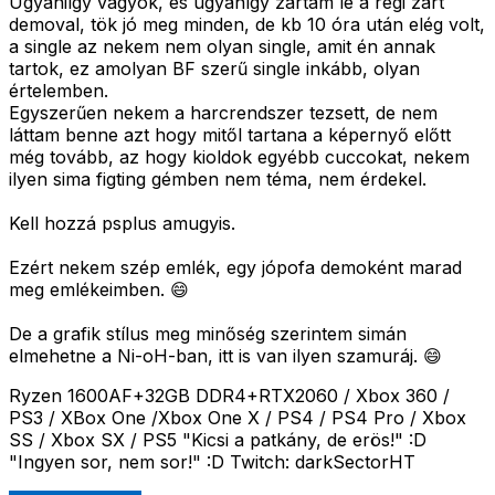
Ugyaniígy vagyok, és ugyanígy zártam le a régi zárt
demoval, tök jó meg minden, de kb 10 óra után elég volt,
a single az nekem nem olyan single, amit én annak
tartok, ez amolyan BF szerű single inkább, olyan
értelemben.
Egyszerűen nekem a harcrendszer tezsett, de nem
láttam benne azt hogy mitől tartana a képernyő előtt
még tovább, az hogy kioldok egyébb cuccokat, nekem
ilyen sima figting gémben nem téma, nem érdekel.
Kell hozzá psplus amugyis.
Ezért nekem szép emlék, egy jópofa demoként marad
meg emlékeimben. 😄
De a grafik stílus meg minőség szerintem simán
elmehetne a Ni-oH-ban, itt is van ilyen szamuráj. 😄
Ryzen 1600AF+32GB DDR4+RTX2060 / Xbox 360 /
PS3 / XBox One /Xbox One X / PS4 / PS4 Pro / Xbox
SS / Xbox SX / PS5 "Kicsi a patkány, de erös!" :D
"Ingyen sor, nem sor!" :D Twitch: darkSectorHT