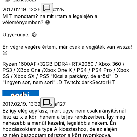
2017.02.19. 13:36
#
128
MIT mondtam? na mit írtam a legelején a
véleményemben? 😄
Ugye-ugye...😄
Én végre végére értem, már csak a végjáték van vissza!
😄
Ryzen 1600AF+32GB DDR4+RTX2060 / Xbox 360 /
PS3 / XBox One /Xbox One X / PS4 / PS4 Pro / Xbox
SS / Xbox SX / PS5 "Kicsi a patkány, de erös!" :D
"Ingyen sor, nem sor!" :D Twitch: darkSectorHT
2017.02.19. 13:32
#
127
2
Ez így elég agyfasz, mert ugye nem csak irányításnál
lesz az x a kör, hanem a teljes rendszerben. Így meg
nehezebb a menüt kezelni, legalábbis nekem. Én
hozzászoktam a type A kiosztáshoz, de az elején
szintén beszoptam párszor a kört nyomkodva.