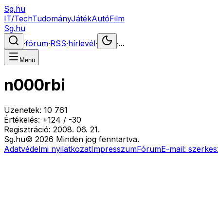
Sg.hu
IT/Tech
Tudomány
Játék
Autó
Film
Sg.hu
·
fórum
·
RSS
·
hírlevél
·
·
...
Menü
n000rbi
Üzenetek:
10 761
Értékelés:
+
124
/
-
30
Regisztráció:
2008. 06. 21.
Sg
.hu
©
2026
Minden jog fenntartva.
Adatvédelmi nyilatkozat
Impresszum
Fórum
E-mail:
szerkes