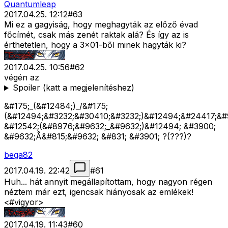
Quantumleap
2017.04.25. 12:12
#
63
Mi ez a gagyiság, hogy meghagyták az előző évad
főcímét, csak más zenét raktak alá? És így az is
érthetetlen, hogy a 3x01-ből minek hagyták ki?
2017.04.25. 10:56
#
62
végén az
Spoiler (katt a megjelenítéshez)
&#175;_(&#12484;)_/&#175;
(&#12494;&#3232;&#30410;&#3232;)&#12494;&#24417;&#
&#12542;(&#8976;&#9632;_&#9632;)&#12494; &#3900;
&#9632;Å&#815;&#9632; &#831; &#3901; ?(???)?
bega82
2017.04.19. 22:42
#
61
Huh... hát annyit megállapítottam, hogy nagyon régen
néztem már ezt, igencsak hiányosak az emlékek!
<#vigyor>
2017.04.19. 11:43
#
60