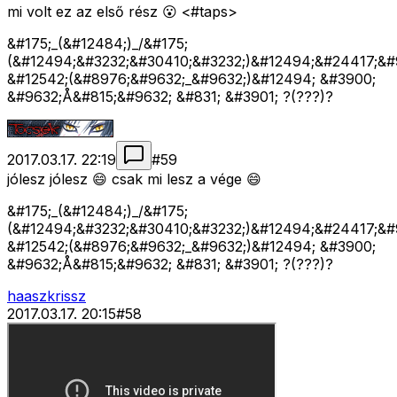
mi volt ez az első rész 😮 <#taps>
&#175;_(&#12484;)_/&#175;
(&#12494;&#3232;&#30410;&#3232;)&#12494;&#24417;&#
&#12542;(&#8976;&#9632;_&#9632;)&#12494; &#3900;
&#9632;Å&#815;&#9632; &#831; &#3901; ?(???)?
2017.03.17. 22:19
#
59
jólesz jólesz 😄 csak mi lesz a vége 😄
&#175;_(&#12484;)_/&#175;
(&#12494;&#3232;&#30410;&#3232;)&#12494;&#24417;&#
&#12542;(&#8976;&#9632;_&#9632;)&#12494; &#3900;
&#9632;Å&#815;&#9632; &#831; &#3901; ?(???)?
haaszkrissz
2017.03.17. 20:15
#
58