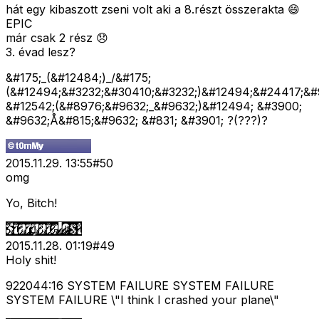
hát egy kibaszott zseni volt aki a 8.részt összerakta 😄
EPIC
már csak 2 rész 😞
3. évad lesz?
&#175;_(&#12484;)_/&#175;
(&#12494;&#3232;&#30410;&#3232;)&#12494;&#24417;&#
&#12542;(&#8976;&#9632;_&#9632;)&#12494; &#3900;
&#9632;Å&#815;&#9632; &#831; &#3901; ?(???)?
2015.11.29. 13:55
#
50
omg
Yo, Bitch!
2015.11.28. 01:19
#
49
Holy shit!
922044:16 SYSTEM FAILURE SYSTEM FAILURE
SYSTEM FAILURE \"I think I crashed your plane\"