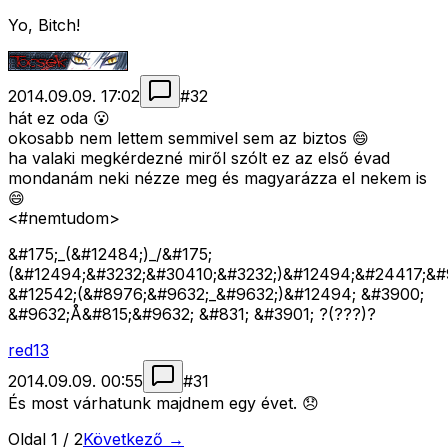
Yo, Bitch!
2014.09.09. 17:02
#
32
hát ez oda 😮
okosabb nem lettem semmivel sem az biztos 😄
ha valaki megkérdezné miről szólt ez az első évad
mondanám neki nézze meg és magyarázza el nekem is
😄
<#nemtudom>
&#175;_(&#12484;)_/&#175;
(&#12494;&#3232;&#30410;&#3232;)&#12494;&#24417;&#
&#12542;(&#8976;&#9632;_&#9632;)&#12494; &#3900;
&#9632;Å&#815;&#9632; &#831; &#3901; ?(???)?
red13
2014.09.09. 00:55
#
31
És most várhatunk majdnem egy évet. 😞
Oldal
1
/
2
Következő →