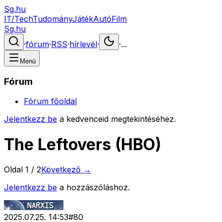
Sg.hu
IT/Tech
Tudomány
Játék
Autó
Film
Sg.hu
·
fórum
·
RSS
·
hírlevél
·
·
...
Menü
Fórum
Fórum főoldal
Jelentkezz be
a kedvenceid megtekintéséhez.
The Leftovers (HBO)
Oldal
1
/
2
Következő →
Jelentkezz be
a hozzászóláshoz.
2025.07.25. 14:53
#
80