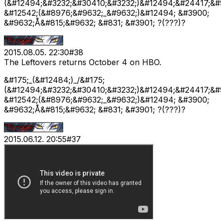
(&#12494;&#3232;&#30410;&#3232;)&#12494;&#24417;&#
&#12542;(&#8976;&#9632;_&#9632;)&#12494; &#3900;
&#9632;Å&#815;&#9632; &#831; &#3901; ?(???)?
2015.08.05. 22:30
#
38
The Leftovers returns October 4 on HBO.
&#175;_(&#12484;)_/&#175;
(&#12494;&#3232;&#30410;&#3232;)&#12494;&#24417;&#
&#12542;(&#8976;&#9632;_&#9632;)&#12494; &#3900;
&#9632;Å&#815;&#9632; &#831; &#3901; ?(???)?
2015.06.12. 20:55
#
37