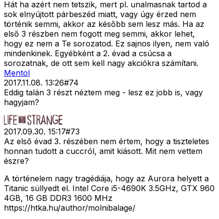
Hát ha azért nem tetszik, mert pl. unalmasnak tartod a
sok elnyújtott párbeszéd miatt, vagy úgy érzed nem
történik semmi, akkor az később sem lesz más. Ha az
első 3 részben nem fogott meg semmi, akkor lehet,
hogy ez nem a Te sorozatod. Ez sajnos ilyen, nem való
mindenkinek. Egyébként a 2. évad a csúcsa a
sorozatnak, de ott sem kell nagy akciókra számítani.
Mentol
2017.11.08. 13:26
#
74
Eddig talán 3 részt néztem meg - lesz ez jobb is, vagy
hagyjam?
2017.09.30. 15:17
#
73
Az első évad 3. részében nem értem, hogy a tiszteletes
honnan tudott a cuccról, amit kiásott. Mit nem vettem
észre?
A történelem nagy tragédiája, hogy az Aurora helyett a
Titanic süllyedt el. Intel Core i5-4690K 3.5GHz, GTX 960
4GB, 16 GB DDR3 1600 MHz
https://htka.hu/author/molnibalage/