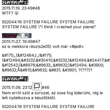
2015.11.19. 23:49
#
48
WTF? 😮
922044:16 SYSTEM FAILURE SYSTEM FAILURE
SYSTEM FAILURE \"I think I crashed your plane\"
2015.11.07. 19:49
#
47
ez is mekkora rész(s2e05) volt már <#ijedt>
&#175;_(&#12484;)_/&#175;
(&#12494;&#3232;&#30410;&#3232;)&#12494;&#24417;&#
&#12542;(&#8976;&#9632;_&#9632;)&#12494; &#3900;
&#9632;Å&#815;&#9632; &#831; &#3901; ?(???)?
2015.11.06. 23:12
#
46
Nem erről szól a sorozat, az sose fog kiderülni, rég le
lett nyilatkozva a készítőktől.
922044:16 SYSTEM FAILURE SYSTEM FAILURE