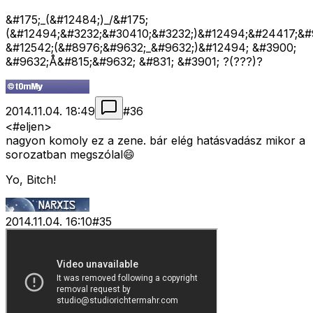
&#175;_(&#12484;)_/&#175;
(&#12494;&#3232;&#30410;&#3232;)&#12494;&#24417;&#
&#12542;(&#8976;&#9632;_&#9632;)&#12494; &#3900;
&#9632;Å&#815;&#9632; &#831; &#3901; ?(???)?
2014.11.04. 18:49
#
36
<#eljen>
nagyon komoly ez a zene. bár elég hatásvadász mikor a
sorozatban megszólal😄
Yo, Bitch!
2014.11.04. 16:10
#
35