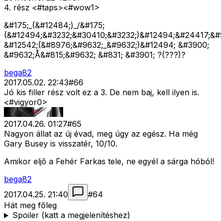
4. rész <#taps>
<#wow1>
&#175;_(&#12484;)_/&#175;
(&#12494;&#3232;&#30410;&#3232;)&#12494;&#24417;&#
&#12542;(&#8976;&#9632;_&#9632;)&#12494; &#3900;
&#9632;Å&#815;&#9632; &#831; &#3901; ?(???)?
bega82
2017.05.02. 22:43
#
66
Jó kis filler rész volt ez a 3. De nem baj, kell ilyen is.
<#vigyor0>
2017.04.26. 01:27
#
65
Nagyon állat az új évad, meg úgy az egész. Ha még
Gary Busey is visszatér, 10/10.
Amikor eljő a Fehér Farkas tele, ne egyél a sárga hóból!
bega82
2017.04.25. 21:40
#
64
Hát meg főleg
Spoiler (katt a megjelenítéshez)