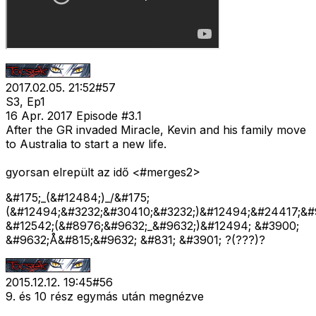
2017.02.05. 21:52
#
57
S3, Ep1
16 Apr. 2017 Episode #3.1
After the GR invaded Miracle, Kevin and his family move
to Australia to start a new life.
gyorsan elrepült az idő <#merges2>
&#175;_(&#12484;)_/&#175;
(&#12494;&#3232;&#30410;&#3232;)&#12494;&#24417;&#
&#12542;(&#8976;&#9632;_&#9632;)&#12494; &#3900;
&#9632;Å&#815;&#9632; &#831; &#3901; ?(???)?
2015.12.12. 19:45
#
56
9. és 10 rész egymás után megnézve