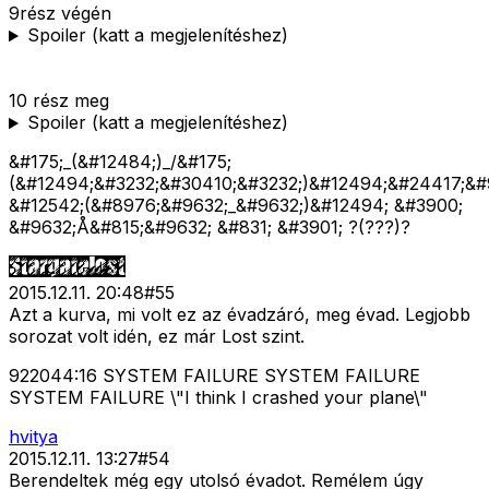
9rész végén
Spoiler (katt a megjelenítéshez)
10 rész meg
Spoiler (katt a megjelenítéshez)
&#175;_(&#12484;)_/&#175;
(&#12494;&#3232;&#30410;&#3232;)&#12494;&#24417;&#
&#12542;(&#8976;&#9632;_&#9632;)&#12494; &#3900;
&#9632;Å&#815;&#9632; &#831; &#3901; ?(???)?
2015.12.11. 20:48
#
55
Azt a kurva, mi volt ez az évadzáró, meg évad. Legjobb
sorozat volt idén, ez már Lost szint.
922044:16 SYSTEM FAILURE SYSTEM FAILURE
SYSTEM FAILURE \"I think I crashed your plane\"
hvitya
2015.12.11. 13:27
#
54
Berendeltek még egy utolsó évadot. Remélem úgy