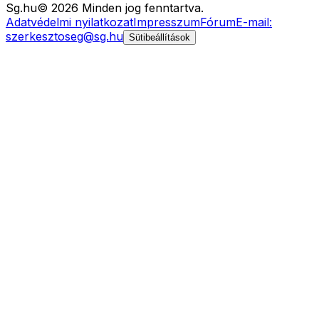
Sg
.hu
©
2026
Minden jog fenntartva.
Adatvédelmi nyilatkozat
Impresszum
Fórum
E-mail:
szerkesztoseg@sg.hu
Sütibeállítások