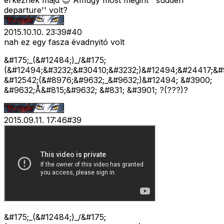
érkeznek majd 😊 Amúgy most megint ''sudden
departure'' volt?
2015.10.10. 23:39
#
40
nah ez egy fasza évadnyitó volt
&#175;_(&#12484;)_/&#175;
(&#12494;&#3232;&#30410;&#3232;)&#12494;&#24417;&#
&#12542;(&#8976;&#9632;_&#9632;)&#12494; &#3900;
&#9632;Å&#815;&#9632; &#831; &#3901; ?(???)?
2015.09.11. 17:46
#
39
&#175;_(&#12484;)_/&#175;