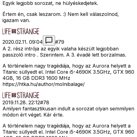
Egyik legjobb sorozat, ne hülyéskedjetek.
Értem én, csak leszarom. :) Nem kell válaszolnod,
igazam van.
2020.02.11. 09:04
#
79
A 2. rész intrója az egyik valaha készült legjobban
passzoló intro . Szerintem. A 3. évadé lett borzalmas.
A történelem nagy tragédiája, hogy az Aurora helyett a
Titanic süllyedt el. Intel Core i5-4690K 3.5GHz, GTX 960
4GB, 16 GB DDR3 1600 MHz
https://htka.hu/author/molnibalage/
2019.11.28. 22:12
#
78
Amilyen fantasztikusan indult a sorozat olyan semmilyen
módon ért véget. Kár érte.
A történelem nagy tragédiája, hogy az Aurora helyett a
Titanic süllyedt el. Intel Core i5-4690K 3.5GHz, GTX 960