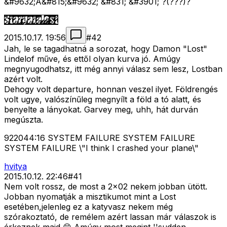
&#9632;Å&#815;&#9632; &#831; &#3901; ?(???)?
2015.10.17. 19:56
#
42
Jah, le se tagadhatná a sorozat, hogy Damon "Lost"
Lindelof műve, és ettől olyan kurva jó. Amúgy
megnyugodhatsz, itt még annyi válasz sem lesz, Lostban
azért volt.
Dehogy volt departure, honnan veszel ilyet. Földrengés
volt ugye, valószínűleg megnyílt a föld a tó alatt, és
benyelte a lányokat. Garvey meg, uhh, hát durván
megúszta.
922044:16 SYSTEM FAILURE SYSTEM FAILURE
SYSTEM FAILURE \"I think I crashed your plane\"
hvitya
2015.10.12. 22:46
#
41
Nem volt rossz, de most a 2x02 nekem jobban ütött.
Jobban nyomatják a misztikumot mint a Lost
esetében,jelenleg ez a katyvasz nekem még
szórakoztató, de remélem azért lassan már válaszok is