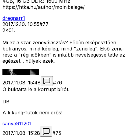
4GB, 16 GB DDR3 1600 MHz
https://htka.hu/author/molnibalage/
dregnarr1
2017.12.10. 10:55
#
77
2x01.
Mi ez a szar zeneválasztás? Főcím elképesztően
botrányos, mind képileg, mind "zeneileg". Első zenei
rész a "régi időkben" is inkább nevetségessé tette az
egészet... hülyék ezek.
2017.11.08. 15:48
#
76
Ő buktatta le a korrupt bírót.
DB
A ti kung-futok nem erős!
sanya911201
2017.11.08. 15:28
#
75