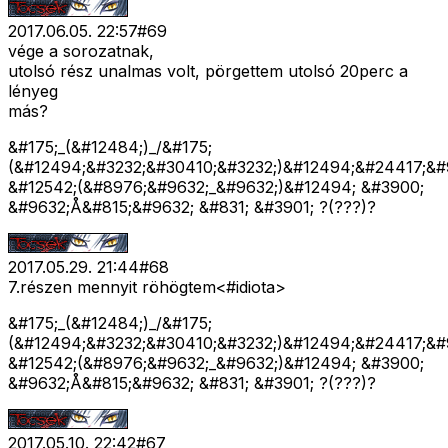
2017.06.05. 22:57
#
69
vége a sorozatnak,
utolsó rész unalmas volt, pörgettem utolsó 20perc a
lényeg
más?
&#175;_(&#12484;)_/&#175;
(&#12494;&#3232;&#30410;&#3232;)&#12494;&#24417;&#
&#12542;(&#8976;&#9632;_&#9632;)&#12494; &#3900;
&#9632;Å&#815;&#9632; &#831; &#3901; ?(???)?
2017.05.29. 21:44
#
68
7.részen mennyit röhögtem<#idiota>
&#175;_(&#12484;)_/&#175;
(&#12494;&#3232;&#30410;&#3232;)&#12494;&#24417;&#
&#12542;(&#8976;&#9632;_&#9632;)&#12494; &#3900;
&#9632;Å&#815;&#9632; &#831; &#3901; ?(???)?
2017.05.10. 22:42
#
67