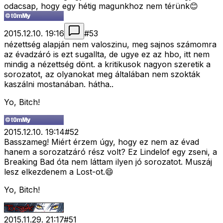
odacsap, hogy egy hétig magunkhoz nem térünk😊
2015.12.10. 19:16
#
53
nézettség alapján nem valoszinu, meg sajnos számomra
az évadzáró is ezt sugallta, de ugye ez az hbo, itt nem
mindig a nézettség dönt. a kritikusok nagyon szeretik a
sorozatot, az olyanokat meg általában nem szokták
kaszálni mostanában. hátha..
Yo, Bitch!
2015.12.10. 19:14
#
52
Basszameg! Miért érzem úgy, hogy ez nem az évad
hanem a sorozatzáró rész volt? Ez Lindelof egy zseni, a
Breaking Bad óta nem láttam ilyen jó sorozatot. Muszáj
lesz elkezdenem a Lost-ot.😄
Yo, Bitch!
2015.11.29. 21:17
#
51