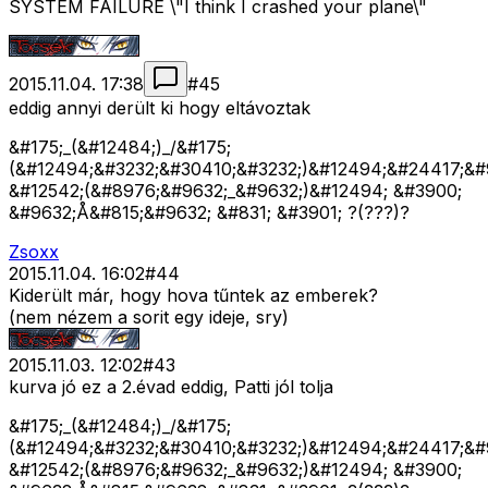
SYSTEM FAILURE \"I think I crashed your plane\"
2015.11.04. 17:38
#
45
eddig annyi derült ki hogy eltávoztak
&#175;_(&#12484;)_/&#175;
(&#12494;&#3232;&#30410;&#3232;)&#12494;&#24417;&#
&#12542;(&#8976;&#9632;_&#9632;)&#12494; &#3900;
&#9632;Å&#815;&#9632; &#831; &#3901; ?(???)?
Zsoxx
2015.11.04. 16:02
#
44
Kiderült már, hogy hova tűntek az emberek?
(nem nézem a sorit egy ideje, sry)
2015.11.03. 12:02
#
43
kurva jó ez a 2.évad eddig, Patti jól tolja
&#175;_(&#12484;)_/&#175;
(&#12494;&#3232;&#30410;&#3232;)&#12494;&#24417;&#
&#12542;(&#8976;&#9632;_&#9632;)&#12494; &#3900;