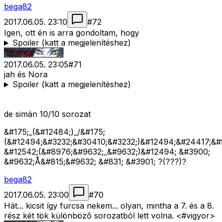
bega82
2017.06.05. 23:10
#
72
Igen, ott én is arra gondoltam, hogy
Spoiler (katt a megjelenítéshez)
2017.06.05. 23:05
#
71
jah és Nora
Spoiler (katt a megjelenítéshez)
de simán 10/10 sorozat
&#175;_(&#12484;)_/&#175;
(&#12494;&#3232;&#30410;&#3232;)&#12494;&#24417;&#
&#12542;(&#8976;&#9632;_&#9632;)&#12494; &#3900;
&#9632;Å&#815;&#9632; &#831; &#3901; ?(???)?
bega82
2017.06.05. 23:00
#
70
Hát... kicsit így furcsa nekem... olyan, mintha a 7. és a 8.
rész két tök különböző sorozatból lett volna. <#vigyor>