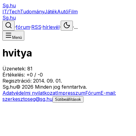
Sg.hu
IT/Tech
Tudomány
Játék
Autó
Film
Sg.hu
·
fórum
·
RSS
·
hírlevél
·
·
...
Menü
hvitya
Üzenetek:
81
Értékelés:
+
0
/
-
0
Regisztráció:
2014. 09. 01.
Sg
.hu
©
2026
Minden jog fenntartva.
Adatvédelmi nyilatkozat
Impresszum
Fórum
E-mail:
szerkesztoseg@sg.hu
Sütibeállítások