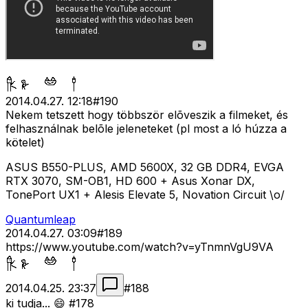
2014.04.27. 12:18
#
190
Nekem tetszett hogy többször elõveszik a filmeket, és
felhasználnak belõle jeleneteket (pl most a ló húzza a
kötelet)
ASUS B550-PLUS, AMD 5600X, 32 GB DDR4, EVGA
RTX 3070, SM-OB1, HD 600 + Asus Xonar DX,
TonePort UX1 + Alesis Elevate 5, Novation Circuit \o/
Quantumleap
2014.04.27. 03:09
#
189
https://www.youtube.com/watch?v=yTnmnVgU9VA
2014.04.25. 23:37
#
188
ki tudja... 😄 #178