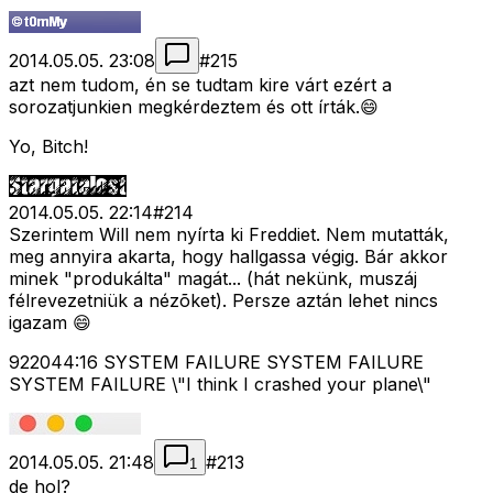
2014.05.05. 23:08
#
215
azt nem tudom, én se tudtam kire várt ezért a
sorozatjunkien megkérdeztem és ott írták.😄
Yo, Bitch!
2014.05.05. 22:14
#
214
Szerintem Will nem nyírta ki Freddiet. Nem mutatták,
meg annyira akarta, hogy hallgassa végig. Bár akkor
minek "produkálta" magát... (hát nekünk, muszáj
félrevezetniük a nézõket). Persze aztán lehet nincs
igazam 😄
922044:16 SYSTEM FAILURE SYSTEM FAILURE
SYSTEM FAILURE \"I think I crashed your plane\"
2014.05.05. 21:48
#
213
1
de hol?