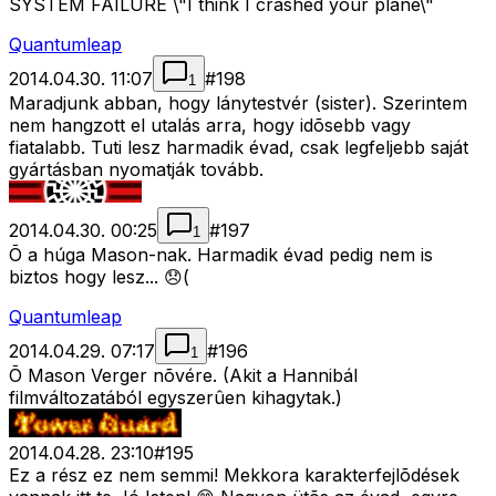
SYSTEM FAILURE \"I think I crashed your plane\"
Quantumleap
2014.04.30. 11:07
#
198
1
Maradjunk abban, hogy lánytestvér (sister). Szerintem
nem hangzott el utalás arra, hogy idõsebb vagy
fiatalabb. Tuti lesz harmadik évad, csak legfeljebb saját
gyártásban nyomatják tovább.
2014.04.30. 00:25
#
197
1
Õ a húga Mason-nak. Harmadik évad pedig nem is
biztos hogy lesz... 😞(
Quantumleap
2014.04.29. 07:17
#
196
1
Õ Mason Verger nõvére. (Akit a Hannibál
filmváltozatából egyszerûen kihagytak.)
2014.04.28. 23:10
#
195
Ez a rész ez nem semmi! Mekkora karakterfejlõdések