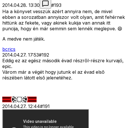
2014.04.28. 13:30
#
193
Ha a könyvet vesszük azért annyira nem, de mivel
ebben a sorozatban annyiszor volt olyan, amit fehérnek
hittünk az fekete, vagy akinek kukija van annak itt
puncija, hogy én már semmin sem lennék meglepve. 😄
A medve nem játék.
bcrics
2014.04.27. 17:53
#
192
Eddig ez az egész második évad részrõl-részre kurvajó,
epic.
Várom már a végét hogy jutunk el az évad elsõ
részében látott elsõ jelenetéhez.
2014.04.27. 12:44
#
191