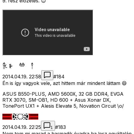
9. rész elõzetes. 😊
2014.04.19. 22:58
#
184
Én is így vagyok vele, azt hittem már mindent láttam 😄
ASUS B550-PLUS, AMD 5600X, 32 GB DDR4, EVGA
RTX 3070, SM-OB1, HD 600 + Asus Xonar DX,
TonePort UX1 + Alesis Elevate 5, Novation Circuit \o/
2014.04.19. 22:25
#
183
1
Nem tom mi marad a harmadik évadra ha lesz egyáltalán