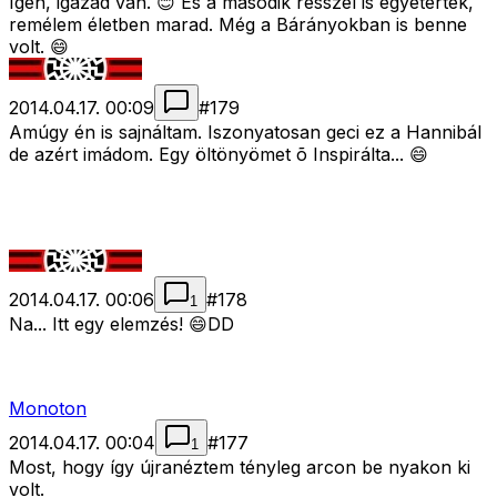
Igen, igazad van. 😊 És a második résszel is egyetértek,
remélem életben marad. Még a Bárányokban is benne
volt. 😄
2014.04.17. 00:09
#
179
Amúgy én is sajnáltam. Iszonyatosan geci ez a Hannibál
de azért imádom. Egy öltönyömet õ Inspirálta... 😄
2014.04.17. 00:06
#
178
1
Na... Itt egy elemzés! 😄DD
Monoton
2014.04.17. 00:04
#
177
1
Most, hogy így újranéztem tényleg arcon be nyakon ki
volt.