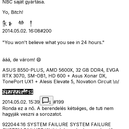
NBC saját gyártása.
Yo, Bitch!
2014.05.02. 16:08
#
200
"You won't believe what you see in 24 hours."
ááá, de várom! 😄
ASUS B550-PLUS, AMD 5600X, 32 GB DDR4, EVGA
RTX 3070, SM-OB1, HD 600 + Asus Xonar DX,
TonePort UX1 + Alesis Elevate 5, Novation Circuit \o/
2014.05.02. 15:39
#
199
1
Ronda ez a nõ. A berendelés kétséges, de tuti nem
hagyják veszni a sorozatot.
922044:16 SYSTEM FAILURE SYSTEM FAILURE