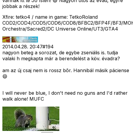
vannak itt te Jó Isten! 😄 Nagyon ütõs az évad, egyre
jobbak a részek!
Xfire: tetko4 / name in game: TetkoRoland
COD2/COD4/COD5/COD6/COD8/BFBC2/BFP4F/BF3/MOH
Orchestra/Sacred2/DC Universe Online/UT3/GTA4
2014.04.28. 20:47
#
194
nagyon beteg a sorozat, de egybe zseniális is. tudja
valaki h megkapta már a berendelést a köv. évadra?
am az új csaj nem is rossz bõr. Hannibál másik páciense
😄
I will never be blue, I don't need no guns and I'd rather
walk alone! MUFC