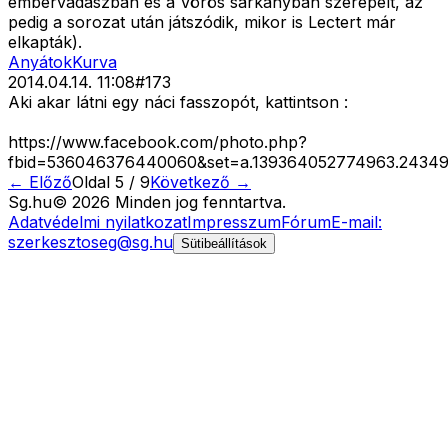
embervadászban és a Vörös sárkányban szerepelt, az
pedig a sorozat után játszódik, mikor is Lectert már
elkapták).
AnyátokKurva
2014.04.14. 11:08
#
173
Aki akar látni egy náci fasszopót, kattintson :
https://www.facebook.com/photo.php?
fbid=536046376440060&set=a.139364052774963.24349.
← Előző
Oldal
5
/
9
Következő →
Sg
.hu
©
2026
Minden jog fenntartva.
Adatvédelmi nyilatkozat
Impresszum
Fórum
E-mail:
szerkesztoseg@sg.hu
Sütibeállítások