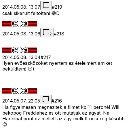
2014.05.08. 13:07
#
219
csak sikerült feltölteni 😄D
2014.05.08. 13:06
#
218
2
2014.05.08. 13:04
#
217
Ilyen evõeszközöket nyertem az ételeimért amiket
beküldtem! 😊)
2014.05.07. 22:05
#
216
Ha figyelmesen megnézitek a filmet kb 11 percnél Will
bekopog Freddiehez és ott mutatják az ágyát. Na
Hannibal pont ez mellett az ágy mellett ücsörög késöbb
😊