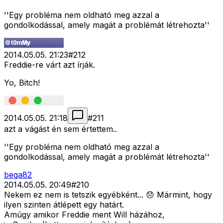
''Egy probléma nem oldható meg azzal a
gondolkodással, amely magát a problémát létrehozta''
2014.05.05. 21:23
#
212
Freddie-re várt azt írják.
Yo, Bitch!
2014.05.05. 21:18
#
211
azt a vágást én sem értettem..
''Egy probléma nem oldható meg azzal a
gondolkodással, amely magát a problémát létrehozta''
bega82
2014.05.05. 20:49
#
210
Nekem ez nem is tetszik egyébként... 😞 Mármint, hogy
ilyen szinten átlépett egy határt.
Amúgy amikor Freddie ment Will házához,