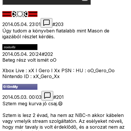
2014.05.04. 23:01
#
203
Úgy tudom a könyvben fiatalabb mint Mason de
igazából részlet kérdés.
2014.05.04. 20:24
#
202
Beteg rész volt ismét oO
Xbox Live : xX I Gero I Xx PSN : HU : oO_Gero_Oo
Nintendo ID : xX_Gero_Xx
2014.05.03. 00:03
#
201
Sztem meg kurva jó csaj.😄
Sztem is lesz 2 évad, ha nem az NBC-n akkor kábelen
vagy vmelyik stream szolgáltatón. Az esèlyeket növeli,
hogy már tavaly is volt érdeklõdõ, és a sorozat nem az