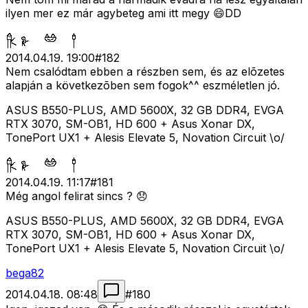
ilyen mer ez már agybeteg ami itt megy 😄DD
2014.04.19. 19:00
#
182
Nem csalódtam ebben a részben sem, és az elõzetes
alapján a következõben sem fogok^^ eszméletlen jó.
ASUS B550-PLUS, AMD 5600X, 32 GB DDR4, EVGA
RTX 3070, SM-OB1, HD 600 + Asus Xonar DX,
TonePort UX1 + Alesis Elevate 5, Novation Circuit \o/
2014.04.19. 11:17
#
181
Még angol felirat sincs ? 😞
ASUS B550-PLUS, AMD 5600X, 32 GB DDR4, EVGA
RTX 3070, SM-OB1, HD 600 + Asus Xonar DX,
TonePort UX1 + Alesis Elevate 5, Novation Circuit \o/
bega82
2014.04.18. 08:48
#
180