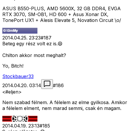
ASUS B550-PLUS, AMD 5600X, 32 GB DDR4, EVGA
RTX 3070, SM-OB1, HD 600 + Asus Xonar DX,
TonePort UX1 + Alesis Elevate 5, Novation Circuit \o/
2014.04.25. 23:23
#
187
Beteg egy rész volt ez is.😄
Chilton akkor most meghalt?
Yo, Bitch!
Stockbauer33
2014.04.20. 03:14
#
186
<#eljen>
Nem szabad félnem. A félelem az elme gyilkosa. Amikor
a félelem elment, nem marad semmi, csak én magam.
2014.04.19. 23:13
#
185