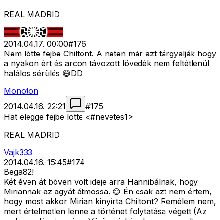
REAL MADRID
2014.04.17. 00:00
#
176
Nem lõtte fejbe Chiltont. A neten már azt tárgyalják hogy
a nyakon ért és arcon távozott lövedék nem feltétlenül
halálos sérülés 😄DD
Monoton
2014.04.16. 22:21
#
175
Hat elegge fejbe lotte <#nevetes1>
REAL MADRID
Vajk333
2014.04.16. 15:45
#
174
Bega82!
Két éven át bõven volt ideje arra Hannibálnak, hogy
Miriannak az agyát átmossa. 😊 Én csak azt nem értem,
hogy most akkor Mirian kinyírta Chiltont? Remélem nem,
mert értelmetlen lenne a történet folytatása végett (Az