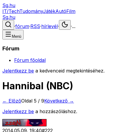
Sg.hu
IT/Tech
Tudomány
Játék
Autó
Film
Sg.hu
·
fórum
·
RSS
·
hírlevél
·
·
...
Menü
Fórum
Fórum főoldal
Jelentkezz be
a kedvenceid megtekintéséhez.
Hannibal (NBC)
← Előző
Oldal
5
/
9
Következő →
Jelentkezz be
a hozzászóláshoz.
2014.05.09. 19:40
#
222