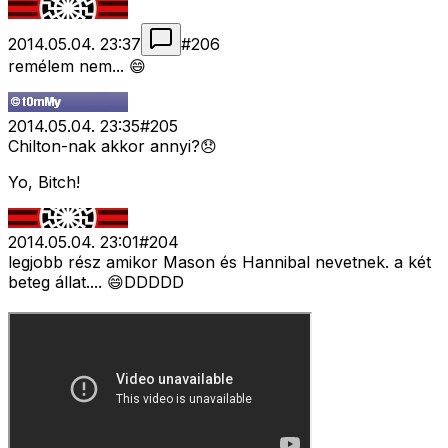
2014.05.04. 23:37
#
206
remélem nem... 😄
2014.05.04. 23:35
#
205
Chilton-nak akkor annyi?😞
Yo, Bitch!
2014.05.04. 23:01
#
204
legjobb rész amikor Mason és Hannibal nevetnek. a két
beteg állat.... 😄DDDDD