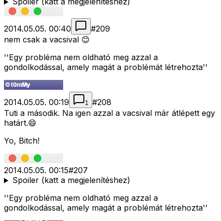
Spoiler (katt a megjelenítéshez)
2014.05.05. 00:40
#
209
nem csak a vacsival 😊
''Egy probléma nem oldható meg azzal a
gondolkodással, amely magát a problémát létrehozta''
2014.05.05. 00:19
#
208
1
Tuti a második. Na igen azzal a vacsival már átlépett egy
határt.😄
Yo, Bitch!
2014.05.05. 00:15
#
207
Spoiler (katt a megjelenítéshez)
''Egy probléma nem oldható meg azzal a
gondolkodással, amely magát a problémát létrehozta''