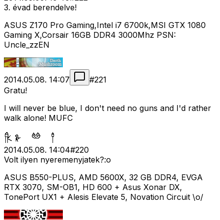
3. évad berendelve!
ASUS Z170 Pro Gaming,Intel i7 6700k,MSI GTX 1080
Gaming X,Corsair 16GB DDR4 3000Mhz PSN:
Uncle_zzEN
2014.05.08. 14:07
#
221
Gratu!
I will never be blue, I don't need no guns and I'd rather
walk alone! MUFC
2014.05.08. 14:04
#
220
Volt ilyen nyeremenyjatek?:o
ASUS B550-PLUS, AMD 5600X, 32 GB DDR4, EVGA
RTX 3070, SM-OB1, HD 600 + Asus Xonar DX,
TonePort UX1 + Alesis Elevate 5, Novation Circuit \o/