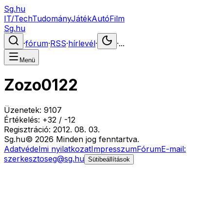
Sg.hu
IT/Tech
Tudomány
Játék
Autó
Film
Sg.hu
·
fórum
·
RSS
·
hírlevél
·
·
...
Menü
Zozo0122
Üzenetek:
9107
Értékelés:
+
32
/
-
12
Regisztráció:
2012. 08. 03.
Sg
.hu
©
2026
Minden jog fenntartva.
Adatvédelmi nyilatkozat
Impresszum
Fórum
E-mail:
szerkesztoseg@sg.hu
Sütibeállítások