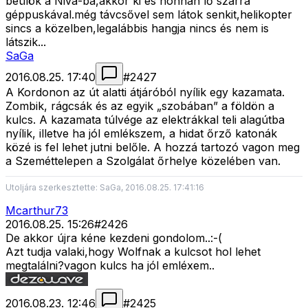
beülök a Niva-ba,akkor ki és honnan lő szarrá
géppuskával.még távcsővel sem látok senkit,helikopter
sincs a közelben,legalábbis hangja nincs és nem is
látszik...
SaGa
2016.08.25. 17:40
#
2427
A Kordonon az út alatti átjáróból nyílik egy kazamata.
Zombik, rágcsák és az egyik „szobában” a földön a
kulcs. A kazamata túlvége az elektrákkal teli alagútba
nyílik, illetve ha jól emlékszem, a hidat őrző katonák
közé is fel lehet jutni belőle. A hozzá tartozó vagon meg
a Szeméttelepen a Szolgálat őrhelye közelében van.
Utoljára szerkesztette: SaGa, 2016.08.25. 17:41:16
Mcarthur73
2016.08.25. 15:26
#
2426
De akkor újra kéne kezdeni gondolom..:-(
Azt tudja valaki,hogy Wolfnak a kulcsot hol lehet
megtalálni?vagon kulcs ha jól emléxem..
2016.08.23. 12:46
#
2425