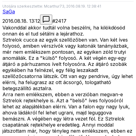
Utoljára szerkesztette: Mcarthur73, 2016.08.19. 12:38:41
SaGa
2016.08.18. 13:12
#
2417
Vakonddal akkor tudtál volna beszélni, ha kilökdösöd
onnan és el tud sétálni a lejárathoz.
Sztrelok cucca az egyik szellőzőben van. Van két íves
folyosó, amiben vérszívók vagy katonák tanányázbak,
mér nem emlékszem pontosan, az egyiken zöld trutyi
anomáliák. Ez a "külső" folyosó. A két végén egy-egy
átjáró a párhuzamos ívelt folyosóra. Az átjáró szobák
egyikében ha felnézel, egy félig leszakadt
szellőzőcsatorna látszik. Ott van egy pendrive, úgy lehet
elérni, ha felugrasz az ott ácsorgó, tologatható
betegszállító asztalra.
Arra nem emlékszem, ebben a verzióban megvan-e
Sztrelok rejtekhelye is. Azt a "belső" íves folyosóról
lehet az alapjátékban elérni. Van a falon egy nagy lyuk,
ahova ládákról fel lehet ugrani, majd leguggova
bemászni. A végében egy létra vezet föl. Ez Sztrelok
csapatának rejtekhelye eredetileg. Annyi moddal
játszottam már, hogy tényleg nem emlékszem, ebben ez