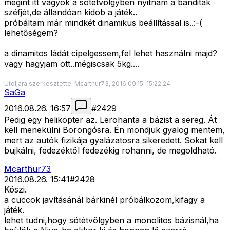
megint itt vagyok a sötétvölgyben nyitnám a banditák
széfjét,de állandóan kidob a játék..
próbáltam már mindkét dinamikus beállítással is..:-(
lehetőségem?
a dinamitos ládát cipelgessem,fel lehet használni majd?
vagy hagyjam ott..mégiscsak 5kg....
Utoljára szerkesztette: Mcarthur73, 2016.09.15. 15:22:24
SaGa
2016.08.26. 16:57
#
2429
Pedig egy helikopter az. Lerohanta a bázist a sereg. Át
kell menekülni Borongósra. Én mondjuk gyalog mentem,
mert az autók fizikája gyalázatosra sikeredett. Sokat kell
bujkálni, fedezéktől fedezékig rohanni, de megoldható.
Mcarthur73
2016.08.26. 15:41
#
2428
Köszi.
a cuccok javításánál bárkinél próbálkozom,kifagy a
játék.
lehet tudni,hogy sötétvölgyben a monolitos bázisnál,ha