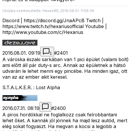
Utoljára szerkesztette: Hexex86, 2016.08.01. 11:56:39
Discord | https://discord.gg/JnaAPcB Twitch |
https://www.twitch.tv/hexariusofficial Youtube |
http://www.youtube.com/c/Hexarius
2016.08.01. 09:19
#
2401
1
A városka északi sarkában van 1 pici épület (valami bolt)
ami előtt áll pár duty-s arc. Annak az épületnek a hátsó
udvarán le lehet menni egy pincébe. Ha minden igaz, ott
van az az ember akit keresel.
S.T.A.L.K.E.R. : Lost Alpha
2016.07.31. 08:19
#
2400
A piros hordókkal ne foglalkozz csak felrobbantani
lehet őket. A kannák jól jönnek ha majd lesz autód, mert
elég sokat fogyaszt. Ha megvan a kocsi a legjobb a