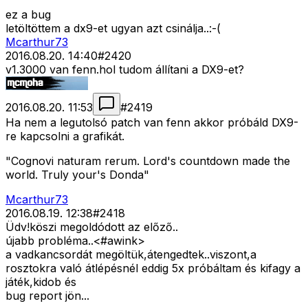
ez a bug
letöltöttem a dx9-et ugyan azt csinálja..:-(
Mcarthur73
2016.08.20. 14:40
#
2420
v1.3000 van fenn.hol tudom állítani a DX9-et?
2016.08.20. 11:53
#
2419
Ha nem a legutolsó patch van fenn akkor próbáld DX9-
re kapcsolni a grafikát.
"Cognovi naturam rerum. Lord's countdown made the
world. Truly your's Donda"
Mcarthur73
2016.08.19. 12:38
#
2418
Üdv!köszi megoldódott az előző..
újabb probléma..<#awink>
a vadkancsordát megöltük,átengedtek..viszont,a
rosztokra való átlépésnél eddig 5x próbáltam és kifagy a
játék,kidob és
bug report jön...