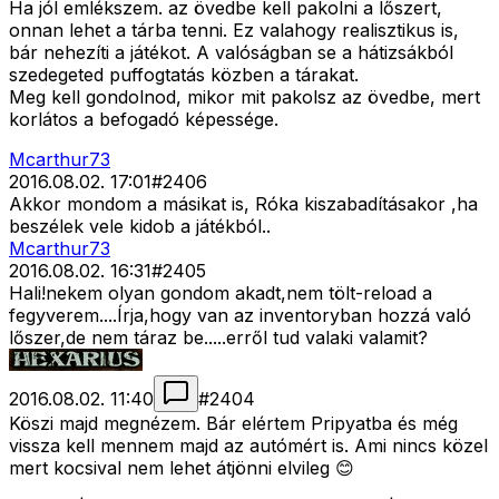
Ha jól emlékszem. az övedbe kell pakolni a lőszert,
onnan lehet a tárba tenni. Ez valahogy realisztikus is,
bár nehezíti a játékot. A valóságban se a hátizsákból
szedegeted puffogtatás közben a tárakat.
Meg kell gondolnod, mikor mit pakolsz az övedbe, mert
korlátos a befogadó képessége.
Mcarthur73
2016.08.02. 17:01
#
2406
Akkor mondom a másikat is, Róka kiszabadításakor ,ha
beszélek vele kidob a játékból..
Mcarthur73
2016.08.02. 16:31
#
2405
Hali!nekem olyan gondom akadt,nem tölt-reload a
fegyverem....Írja,hogy van az inventoryban hozzá való
lőszer,de nem táraz be.....erről tud valaki valamit?
2016.08.02. 11:40
#
2404
Köszi majd megnézem. Bár elértem Pripyatba és még
vissza kell mennem majd az autómért is. Ami nincs közel
mert kocsival nem lehet átjönni elvileg 😊