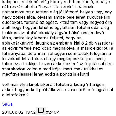
kalapács emlékmű, elég könnyen felismerhető, a pálya
déli részén ahol a "haveri stalkerek" is vannak.
namármost ott a tetején elég jól látható helyen vagy egy
nagy zöldes láda. olyasmi amibe bele lehet kukucskálni
cuccokért. feltünő az egész. kitaláltam vagy negyed óra
alatt hogy hogyan lehetne egyláltalán feljutni oda, elég
trükkös. az utolsó akadály a gyár hátsó részén lévő
létra, amire úgy lehetne feljutni, hogy az
ablakpárkányról leugrik az ember a kiálló 2 db vasrúdra,
az egyik felfelé néz kicsit meghajolva, a másik elgörbül a
fal irányába. de onnan sehogyan sem tudok felugrani a
leszakadt létra fokára hogy megkapaszkodjon, pedig
tutira ez a trükkje, hiszen akkor az egész feljutással nem
szarakodott volna a mod irója, mert csak trükkel és
megfigyelésssel lehet eddig a pontig is eljutni
volt már vki akinek sikerült feljutni a ládáig ? ha igen
akkor hogyan kell próbálkozni a vascsőről a felugrással
a létrafokra ?
SaGa
2016.08.02. 19:52
#
2407