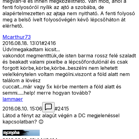
megvan-e és innen megközelíthető. Van mod, ahol a
fenti folyosóról nyílik az ajtó a szobába, de
alapértelmezetten az ajtaja nem nyitható. A fenti folyosó
meg a belső ívelt folyosóvégén kévő lépcsőháton át
elérhető.
Mcarthur73
2016.08.18. 13:01
#
2416
Üdv!megakadtam kicsit...
vakondot megmentttük,de isten barma rossz felé szaladt
és beakadt valami pixelbe a lépcsőfordulónál és csak
forgott körbe,körbe,körbe..beszélni nem lehetett
vele!kénytelen voltam megölni.viszont a föld alatt nem
találom a lövész
cuccait...már vagy 5x körbe mentem a föld alatt és
semmi.....help! merre hogyan tovább?
lammaer
2016.08.10. 15:06
#
2415
Látod a fényt az alagút végén a DC megjelenéssel
kapcsolatban? 😊