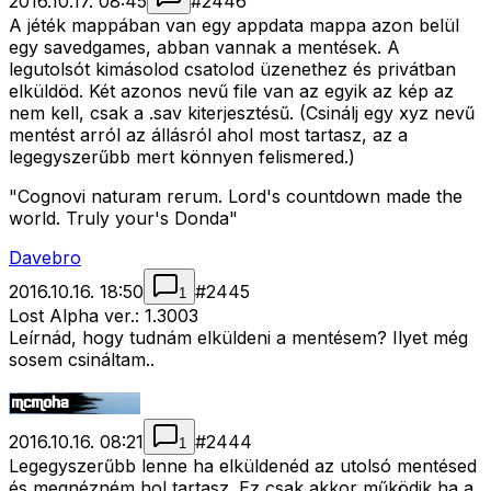
2016.10.17. 08:45
#
2446
A jéték mappában van egy appdata mappa azon belül
egy savedgames, abban vannak a mentések. A
legutolsót kimásolod csatolod üzenethez és privátban
elküldöd. Két azonos nevű file van az egyik az kép az
nem kell, csak a .sav kiterjesztésű. (Csinálj egy xyz nevű
mentést arról az állásról ahol most tartasz, az a
legegyszerűbb mert könnyen felismered.)
"Cognovi naturam rerum. Lord's countdown made the
world. Truly your's Donda"
Davebro
2016.10.16. 18:50
#
2445
1
Lost Alpha ver.: 1.3003
Leírnád, hogy tudnám elküldeni a mentésem? Ilyet még
sosem csináltam..
2016.10.16. 08:21
#
2444
1
Legegyszerűbb lenne ha elküldenéd az utolsó mentésed
és megnézném hol tartasz. Ez csak akkor működik ha a