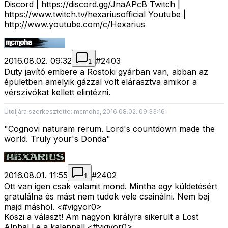
Discord | https://discord.gg/JnaAPcB Twitch |
https://www.twitch.tv/hexariusofficial Youtube |
http://www.youtube.com/c/Hexarius
2016.08.02. 09:32
#
2403
1
Duty javító embere a Rostoki gyárban van, abban az
épületben amelyik gázzal volt elárasztva amikor a
vérszívókat kellett elintézni.
Utoljára szerkesztette: mcmoha, 2016.08.02. 09:33:16
"Cognovi naturam rerum. Lord's countdown made the
world. Truly your's Donda"
2016.08.01. 11:55
#
2402
1
Ott van igen csak valamit mond. Mintha egy küldetésért
gratulálna és mást nem tudok vele csainálni. Nem baj
majd máshol. <#vigyor0>
Köszi a választ! Am nagyon királyra sikerült a Lost
Alpha! Le a kalappal! <#vigyor0>