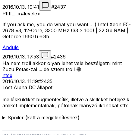
2016.10.13. 19:41
#
2437
Pffff.....<#levele>
If you ask me, you do what you want... :) Intel Xeon E5-
2678 v3, 12-Core, 3300 MHz (33 x 100) | 32 Gb RAM |
Geforce 1660Ti 6Gb
Andule
2016.10.13. 17:53
#
2436
Ha nem troll akkor olyan lehet vele beszélgetni mint
Zuzu Petas-zal ... de sztem troll 😄
ntex
2016.10.13. 11:19
#
2435
Lost Alpha DC állapot:
mellékküldiket bugmentesítik, illetve a skilleket befejezik
amiket implementálnak, pótolnak hiányzó ikonokat stb:
Spoiler (katt a megjelenítéshez)