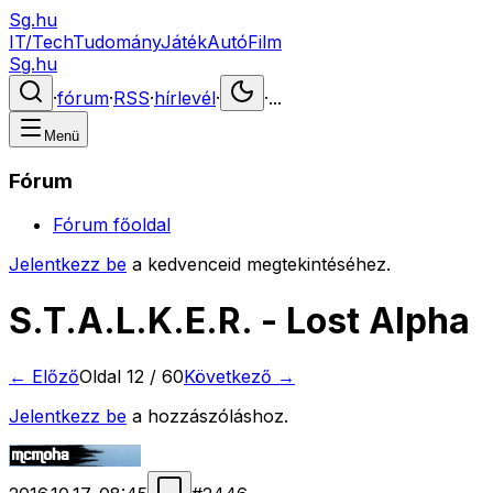
Sg.hu
IT/Tech
Tudomány
Játék
Autó
Film
Sg.hu
·
fórum
·
RSS
·
hírlevél
·
·
...
Menü
Fórum
Fórum főoldal
Jelentkezz be
a kedvenceid megtekintéséhez.
S.T.A.L.K.E.R. - Lost Alpha
← Előző
Oldal
12
/
60
Következő →
Jelentkezz be
a hozzászóláshoz.