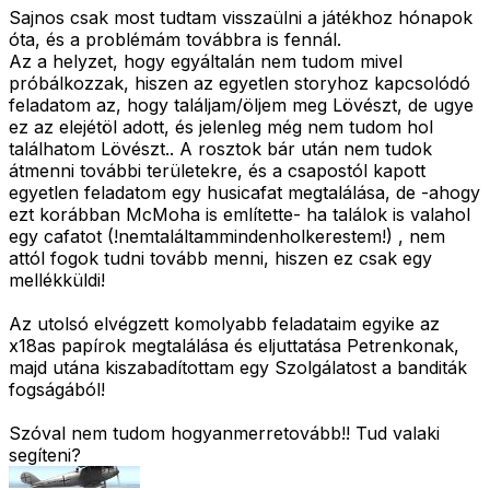
Sajnos csak most tudtam visszaülni a játékhoz hónapok
óta, és a problémám továbbra is fennál.
Az a helyzet, hogy egyáltalán nem tudom mivel
próbálkozzak, hiszen az egyetlen storyhoz kapcsolódó
feladatom az, hogy találjam/öljem meg Lövészt, de ugye
ez az elejétöl adott, és jelenleg még nem tudom hol
találhatom Lövészt.. A rosztok bár után nem tudok
átmenni további területekre, és a csapostól kapott
egyetlen feladatom egy husicafat megtalálása, de -ahogy
ezt korábban McMoha is említette- ha találok is valahol
egy cafatot (!nemtaláltammindenholkerestem!) , nem
attól fogok tudni tovább menni, hiszen ez csak egy
mellékküldi!
Az utolsó elvégzett komolyabb feladataim egyike az
x18as papírok megtalálása és eljuttatása Petrenkonak,
majd utána kiszabadítottam egy Szolgálatost a banditák
fogságából!
Szóval nem tudom hogyanmerretovább!! Tud valaki
segíteni?