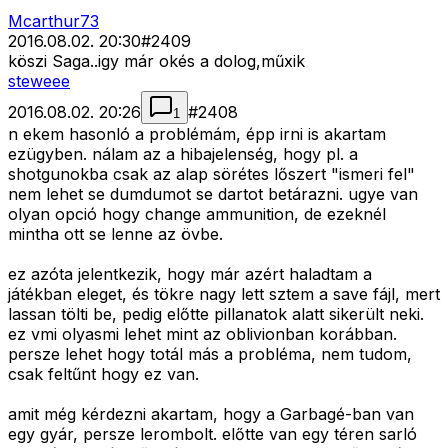
Mcarthur73
2016.08.02. 20:30
#
2409
köszi Saga..igy már okés a dolog,műxik
steweee
2016.08.02. 20:26
#
2408
1
n ekem hasonló a problémám, épp irni is akartam
ezügyben. nálam az a hibajelenség, hogy pl. a
shotgunokba csak az alap sörétes lőszert "ismeri fel"
nem lehet se dumdumot se dartot betárazni. ugye van
olyan opció hogy change ammunition, de ezeknél
mintha ott se lenne az övbe.
ez azóta jelentkezik, hogy már azért haladtam a
játékban eleget, és tökre nagy lett sztem a save fájl, mert
lassan tölti be, pedig előtte pillanatok alatt sikerült neki.
ez vmi olyasmi lehet mint az oblivionban korábban.
persze lehet hogy totál más a probléma, nem tudom,
csak feltűnt hogy ez van.
amit még kérdezni akartam, hogy a Garbagé-ban van
egy gyár, persze lerombolt. előtte van egy téren sarló