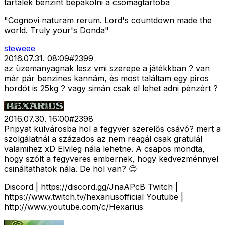
tartalék benzint bepakolni a csomagtartóba
"Cognovi naturam rerum. Lord's countdown made the
world. Truly your's Donda"
steweee
2016.07.31. 08:09
#
2399
az üzemanyagnak lesz vmi szerepe a játékkban ? van
már pár benzines kannám, és most találtam egy piros
hordót is 25kg ? vagy simán csak el lehet adni pénzért ?
2016.07.30. 16:00
#
2398
Pripyat külvárosba hol a fegyver szerelős csávó? mert a
szolgálatnál a százados az nem reagál csak gratulál
valamihez xD Elvileg nála lehetne. A csapos mondta,
hogy szólt a fegyveres embernek, hogy kedvezménnyel
csináltathatok nála. De hol van? 😊
Discord | https://discord.gg/JnaAPcB Twitch |
https://www.twitch.tv/hexariusofficial Youtube |
http://www.youtube.com/c/Hexarius