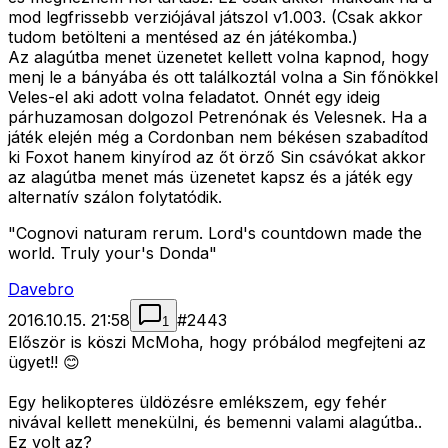
mod legfrissebb verziójával játszol v1.003. (Csak akkor
tudom betölteni a mentésed az én játékomba.)
Az alagútba menet üzenetet kellett volna kapnod, hogy
menj le a bányába és ott találkoztál volna a Sin főnökkel
Veles-el aki adott volna feladatot. Onnét egy ideig
párhuzamosan dolgozol Petrenónak és Velesnek. Ha a
játék elején még a Cordonban nem békésen szabadítod
ki Foxot hanem kinyírod az őt örző Sin csávókat akkor
az alagútba menet más üzenetet kapsz és a játék egy
alternatív szálon folytatódik.
"Cognovi naturam rerum. Lord's countdown made the
world. Truly your's Donda"
Davebro
2016.10.15. 21:58
#
2443
1
Először is köszi McMoha, hogy próbálod megfejteni az
ügyet!! 😊
Egy helikopteres üldözésre emlékszem, egy fehér
nivával kellett menekülni, és bemenni valami alagútba..
Ez volt az?