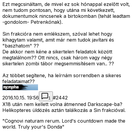
Ezt megcsináltam, de mivel ez sok hónappal ezelőtt volt,
nem tudom pontosan, hogy utána mi következett,
dokumentumok nincsenek a birtokomban (tehát leadtam
-gondolom- Petrenkónak).
Sin frakcióra nem emlékszem, szóval lehet hogy
kihagytam valamit, amit már nem tudok javítani és
"baszhatom" ??
De akkor nem kéne a sikertelen feladatok között
megtalálnom?? Ott nincs, csak három vagy négy
sikertelen zombi tábor megsemmisítésem van.. ??
Az többet segítene, ha leírnám sorrendben a sikeres
feladataimat??
2016.10.15. 19:56
#
2442
1
X18 után nem kellett volna átmenned Darkscape-ba?
Helikopteres üldözés aztán találkozás a Sin frakcióval.
"Cognovi naturam rerum. Lord's countdown made the
world. Truly your's Donda"