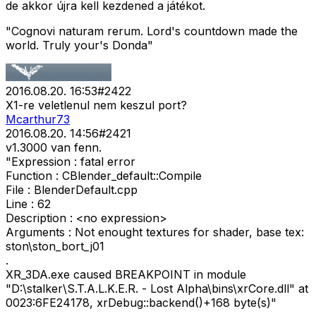
de akkor újra kell kezdened a játékot.
"Cognovi naturam rerum. Lord's countdown made the
world. Truly your's Donda"
2016.08.20. 16:53
#
2422
X1-re veletlenul nem keszul port?
Mcarthur73
2016.08.20. 14:56
#
2421
v1.3000 van fenn.
"Expression : fatal error
Function : CBlender_default::Compile
File : BlenderDefault.cpp
Line : 62
Description : <no expression>
Arguments : Not enought textures for shader, base tex:
ston\ston_bort_j01
.
XR_3DA.exe caused BREAKPOINT in module
"D:\stalker\S.T.A.L.K.E.R. - Lost Alpha\bins\xrCore.dll" at
0023:6FE24178, xrDebug::backend()+168 byte(s)"