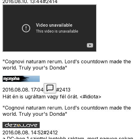
2016.08.10. 13:44
#
2414
"Cognovi naturam rerum. Lord's countdown made the
world. Truly your's Donda"
2016.08.08. 17:04
#
2413
Hát én is ugráltam vagy fél órát. <#idiota>
"Cognovi naturam rerum. Lord's countdown made the
world. Truly your's Donda"
2016.08.08. 14:52
#
2412
a DC-ben 1 szinttel lentebb raktam, mert nagyon sokan