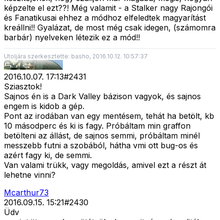
képzelte el ezt??! Még valamit - a Stalker nagy Rajongói
és Fanatikusai ehhez a módhoz elfeledtek magyarítást
kreállni!! Gyalázat, de most még csak idegen, (számomra
barbár) nyelveken létezik ez a mód!!
Utoljára szerkesztette: basho, 2016.10.12. 10:57:37
2016.10.07. 17:13
#
2431
Sziasztok!
Sajnos én is a Dark Valley bázison vagyok, és sajnos
engem is kidob a gép.
Pont az irodában van egy mentésem, tehát ha betölt, kb
10 másodperc és ki is fagy. Próbáltam min graffon
betölteni az állást, de sajnos semmi, próbáltam minél
messzebb futni a szobából, hátha vmi ott bug-os és
azért fagy ki, de semmi.
Van valami trükk, vagy megoldás, amivel ezt a részt át
lehetne vinni?
Mcarthur73
2016.09.15. 15:21
#
2430
Üdv