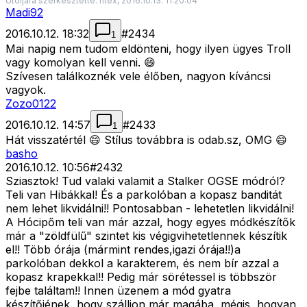
Utoljára szerkesztette: ntex, 2016.10.13. 11:20:04
Madi92
2016.10.12. 18:32
#
2434
1
Mai napig nem tudom eldönteni, hogy ilyen ügyes Troll
vagy komolyan kell venni. 😄
Szívesen találkoznék vele élőben, nagyon kíváncsi
vagyok.
Zozo0122
2016.10.12. 14:57
#
2433
1
Hát visszatértél 😄 Stílus továbbra is odab.sz, OMG 😄
basho
2016.10.12. 10:56
#
2432
Sziasztok! Tud valaki valamit a Stalker OGSE módról?
Teli van Hibákkal! És a parkolóban a kopasz banditát
nem lehet likvidálni!! Pontosabban - lehetetlen likvidálni!
A Hócipőm teli van már azzal, hogy egyes módkészítők
már a "zöldfülű" szintet kis végigvihetetlennek készítik
el!! Több órája (mármint rendes,igazi órája!!)a
parkolóban dekkol a karakterem, és nem bír azzal a
kopasz krapekkal!! Pedig már sörétessel is többször
fejbe találtam!! Innen üzenem a mód gyatra
készítőjének, hogy szálljon már magába, mégis, hogyan