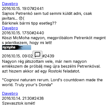
Davebro
2016.10.15. 19:07
#
2441
Sajnos Petrenkó sem tud semmi küldit adni, csak
javítani... 😞(
Bárkinek bármi tipp esetleg??
Davebro
2016.10.15. 17:50
#
2440
Köszi McMoha nagyon, megpróbálom Petrenkót megint
s jelentkezem, hogy mi lett!
2016.10.15. 09:02
#
2439
Nagyon rég játszottam vele, már nem nagyon
emlékszem de próbálj meg újra beszélni Petrenkóval.
azt hiszem akkor ad egy Rostoki feladatot.
"Cognovi naturam rerum. Lord's countdown made the
world. Truly your's Donda"
Davebro
2016.10.14. 21:30
#
2438
Szevasztok ismét!