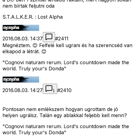
nem bírtak feljutni oda
S.T.A.L.K.E.R. : Lost Alpha
2016.08.03. 14:37
#
2411
Megnéztem. 😊 Felfelé kell ugrani és ha szerencséd van
elkapod a létrát. 😊
"Cognovi naturam rerum. Lord's countdown made the
world. Truly your's Donda"
2016.08.03. 14:27
#
2410
1
Pontosan nem emlékszem hogyan ugrottam de jó
helyen ugrálsz. Talán egy ablakkal feljebb kell menn?
"Cognovi naturam rerum. Lord's countdown made the
world. Truly your's Donda"