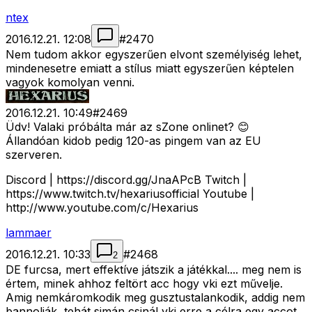
ntex
2016.12.21. 12:08
#
2470
Nem tudom akkor egyszerűen elvont személyiség lehet,
mindenesetre emiatt a stílus miatt egyszerűen képtelen
vagyok komolyan venni.
2016.12.21. 10:49
#
2469
Üdv! Valaki próbálta már az sZone onlinet? 😊
Állandóan kidob pedig 120-as pingem van az EU
szerveren.
Discord | https://discord.gg/JnaAPcB Twitch |
https://www.twitch.tv/hexariusofficial Youtube |
http://www.youtube.com/c/Hexarius
lammaer
2016.12.21. 10:33
#
2468
2
DE furcsa, mert effektíve játszik a játékkal.... meg nem is
értem, minek ahhoz feltört acc hogy vki ezt művelje.
Amig nemkáromkodik meg gusztustalankodik, addig nem
bannolják, tehát simán csinál vki erre a célra egy accot