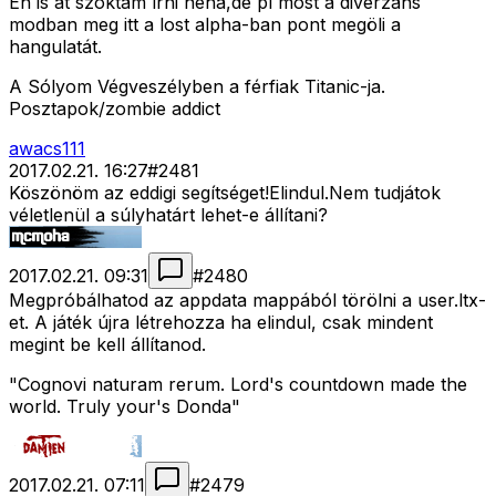
Én is át szoktam írni néha,de pl most a diverzáns
modban meg itt a lost alpha-ban pont megöli a
hangulatát.
A Sólyom Végveszélyben a férfiak Titanic-ja.
Posztapok/zombie addict
awacs111
2017.02.21. 16:27
#
2481
Köszönöm az eddigi segítséget!Elindul.Nem tudjátok
véletlenül a súlyhatárt lehet-e állítani?
2017.02.21. 09:31
#
2480
Megpróbálhatod az appdata mappából törölni a user.ltx-
et. A játék újra létrehozza ha elindul, csak mindent
megint be kell állítanod.
"Cognovi naturam rerum. Lord's countdown made the
world. Truly your's Donda"
2017.02.21. 07:11
#
2479