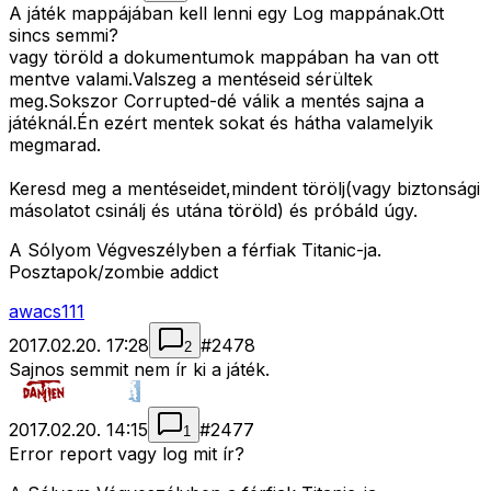
A játék mappájában kell lenni egy Log mappának.Ott
sincs semmi?
vagy töröld a dokumentumok mappában ha van ott
mentve valami.Valszeg a mentéseid sérültek
meg.Sokszor Corrupted-dé válik a mentés sajna a
játéknál.Én ezért mentek sokat és hátha valamelyik
megmarad.
Keresd meg a mentéseidet,mindent törölj(vagy biztonsági
másolatot csinálj és utána töröld) és próbáld úgy.
A Sólyom Végveszélyben a férfiak Titanic-ja.
Posztapok/zombie addict
awacs111
2017.02.20. 17:28
#
2478
2
Sajnos semmit nem ír ki a játék.
2017.02.20. 14:15
#
2477
1
Error report vagy log mit ír?