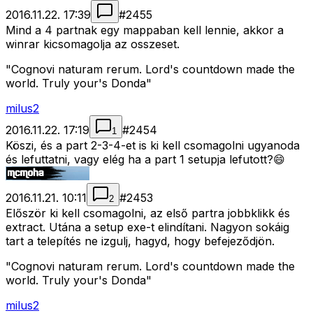
2016.11.22. 17:39
#
2455
Mind a 4 partnak egy mappaban kell lennie, akkor a
winrar kicsomagolja az osszeset.
"Cognovi naturam rerum. Lord's countdown made the
world. Truly your's Donda"
milus2
2016.11.22. 17:19
#
2454
1
Köszi, és a part 2-3-4-et is ki kell csomagolni ugyanoda
és lefuttatni, vagy elég ha a part 1 setupja lefutott?😄
2016.11.21. 10:11
#
2453
2
Először ki kell csomagolni, az első partra jobbklikk és
extract. Utána a setup exe-t elindítani. Nagyon sokáig
tart a telepítés ne izgulj, hagyd, hogy befejeződjön.
"Cognovi naturam rerum. Lord's countdown made the
world. Truly your's Donda"
milus2