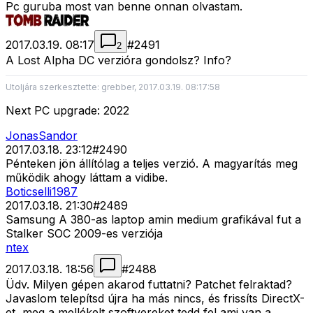
Pc guruba most van benne onnan olvastam.
2017.03.19. 08:17
#
2491
2
A Lost Alpha DC verzióra gondolsz? Info?
Utoljára szerkesztette: grebber, 2017.03.19. 08:17:58
Next PC upgrade: 2022
JonasSandor
2017.03.18. 23:12
#
2490
Pénteken jön állítólag a teljes verzió. A magyarítás meg
működik ahogy láttam a vidibe.
Boticselli1987
2017.03.18. 21:30
#
2489
Samsung A 380-as laptop amin medium grafikával fut a
Stalker SOC 2009-es verziója
ntex
2017.03.18. 18:56
#
2488
Üdv. Milyen gépen akarod futtatni? Patchet felraktad?
Javaslom telepítsd újra ha más nincs, és frissíts DirectX-
et, meg a mellékelt szoftvereket tedd fel ami van a