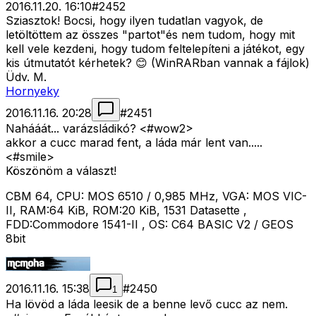
2016.11.20. 16:10
#
2452
Sziasztok! Bocsi, hogy ilyen tudatlan vagyok, de
letöltöttem az összes "partot"és nem tudom, hogy mit
kell vele kezdeni, hogy tudom feltelepíteni a játékot, egy
kis útmutatót kérhetek? 😊 (WinRARban vannak a fájlok)
Üdv. M.
Hornyeky
2016.11.16. 20:28
#
2451
Nahááát... varázsládikó? <#wow2>
akkor a cucc marad fent, a láda már lent van.....
<#smile>
Köszönöm a választ!
CBM 64, CPU: MOS 6510 / 0,985 MHz, VGA: MOS VIC-
II, RAM:64 KiB, ROM:20 KiB, 1531 Datasette ,
FDD:Commodore 1541-II , OS: C64 BASIC V2 / GEOS
8bit
2016.11.16. 15:38
#
2450
1
Ha lövöd a láda leesik de a benne levő cucc az nem.