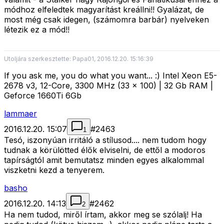
módhoz elfeledtek magyarítást kreállni!! Gyalázat, de
most még csak idegen, (számomra barbár) nyelveken
létezik ez a mód!!
Utoljára szerkesztette: Papa01, 2016.12.20. 15:16:39
If you ask me, you do what you want... :) Intel Xeon E5-
2678 v3, 12-Core, 3300 MHz (33 x 100) | 32 Gb RAM |
Geforce 1660Ti 6Gb
lammaer
2016.12.20. 15:07
#
2463
1
Tesó, iszonyúan irritáló a stílusod.... nem tudom hogy
tudnak a körülötted élők elviselni, de ettől a modoros
tapírságtól amit bemutatsz minden egyes alkalommal
viszketni kezd a tenyerem.
basho
2016.12.20. 14:13
#
2462
2
Ha nem tudod, miről írtam, akkor meg se szólalj! Ha