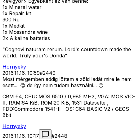
<#vigyor>
Egyébként ez van benne:
1x Mineral water
1x Repair kit
300 Ru
1x Medkit
1x Mossandra wine
2x Alkaline batteries
"Cognovi naturam rerum. Lord's countdown made the
world. Truly your's Donda"
Hornyeky
2016.11.16. 10:59
#
2449
Most mérgemben addig lőttem a zöld ládát mire le nem
esett.... 😊 de így nem tudom használni... 😞
CBM 64, CPU: MOS 6510 / 0,985 MHz, VGA: MOS VIC-
II, RAM:64 KiB, ROM:20 KiB, 1531 Datasette ,
FDD:Commodore 1541-II , OS: C64 BASIC V2 / GEOS
8bit
Hornyeky
2016.11.16. 10:17
#
2448