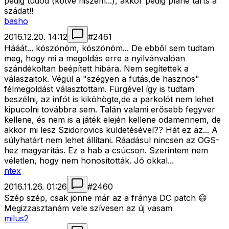
pedig tudod (kötve hiszem...), akkor pedig pláne tarts a
szádat!!
basho
2016.12.20. 14:12
#
2461
Hááát... köszönöm, köszönöm... De ebből sem tudtam
meg, hogy mi a megoldás erre a nyilvánvalóan
szándékoltan beépített hibára. Nem segítettek a
válaszaitok. Végül a "szégyen a futás,de hasznos"
félmegoldást választottam. Fürgével így is tudtam
beszélni, az infót is kiköhögte,de a parkolót nem lehet
kipucolni továbbra sem. Talán valami erősebb fegyver
kellene, és nem is a játék elején kellene odamennem, de
akkor mi lesz Szidorovics küldetésével?? Hát ez az... A
súlyhatárt nem lehet állítani. Ráadásul nincsen az OGS-
hez magyarítás. Ez a hab a csúcson. Szerintem nem
véletlen, hogy nem honosították. Jó okkal...
ntex
2016.11.26. 01:26
#
2460
Szép szép, csak jönne már az a fránya DC patch 😄
Megizzasztanám vele szívesen az új vasam
milus2