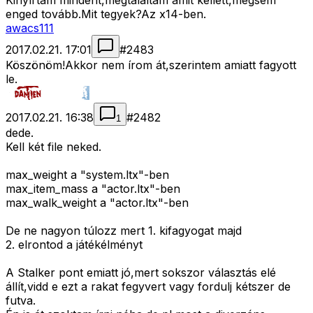
Kinyírtam mindent,megtaláltam amit kellett,mégsem
enged tovább.Mit tegyek?Az x14-ben.
awacs111
2017.02.21. 17:01
#
2483
Köszönöm!Akkor nem írom át,szerintem amiatt fagyott
le.
2017.02.21. 16:38
#
2482
1
dede.
Kell két file neked.
max_weight a "system.ltx"-ben
max_item_mass a "actor.ltx"-ben
max_walk_weight a "actor.ltx"-ben
De ne nagyon túlozz mert 1. kifagyogat majd
2. elrontod a játékélményt
A Stalker pont emiatt jó,mert sokszor választás elé
állít,vidd e ezt a rakat fegyvert vagy fordulj kétszer de
futva.