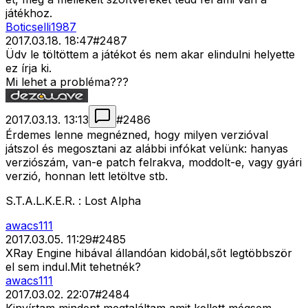
játékhoz.
Boticselli1987
2017.03.18. 18:47
#
2487
Üdv le töltöttem a játékot és nem akar elindulni helyette
ez írja ki.
Mi lehet a probléma???
2017.03.13. 13:13
#
2486
Érdemes lenne megnézned, hogy milyen verzióval
játszol és megosztani az alábbi infókat velünk: hanyas
verziószám, van-e patch felrakva, moddolt-e, vagy gyári
verzió, honnan lett letöltve stb.
S.T.A.L.K.E.R. : Lost Alpha
awacs111
2017.03.05. 11:29
#
2485
XRay Engine hibával állandóan kidobál,sőt legtöbbször
el sem indul.Mit tehetnék?
awacs111
2017.03.02. 22:07
#
2484