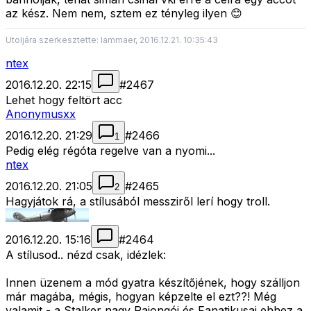
az kész. Nem nem, sztem ez tényleg ilyen 😊
Utoljára szerkesztette: lammaer, 2016.12.21. 10:35:43
ntex
2016.12.20. 22:15
#
2467
Lehet hogy feltört acc
Anonymusxx
2016.12.20. 21:29
#
2466
1
Pedig elég régóta regelve van a nyomi...
ntex
2016.12.20. 21:05
#
2465
2
Hagyjátok rá, a stílusából messziről lerí hogy troll.
2016.12.20. 15:16
#
2464
A stílusod.. nézd csak, idézlek:
Innen üzenem a mód gyatra készítőjének, hogy szálljon
már magába, mégis, hogyan képzelte el ezt??! Még
valamit - a Stalker nagy Rajongói és Fanatikusai ehhez a