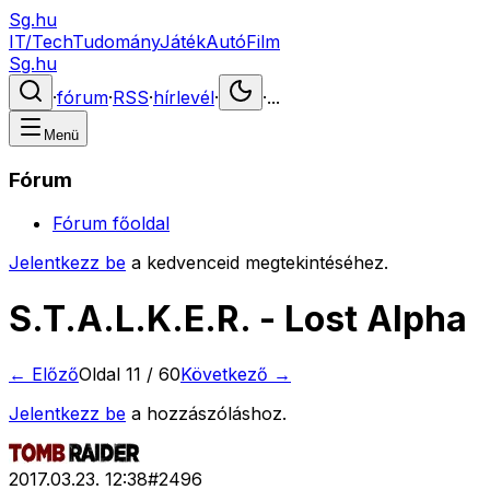
Sg.hu
IT/Tech
Tudomány
Játék
Autó
Film
Sg.hu
·
fórum
·
RSS
·
hírlevél
·
·
...
Menü
Fórum
Fórum főoldal
Jelentkezz be
a kedvenceid megtekintéséhez.
S.T.A.L.K.E.R. - Lost Alpha
← Előző
Oldal
11
/
60
Következő →
Jelentkezz be
a hozzászóláshoz.
2017.03.23. 12:38
#
2496