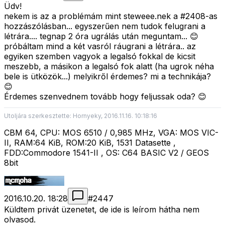
Üdv!
nekem is az a problémám mint steweee.nek a #2408-as
hozzászólásban... egyszerűen nem tudok felugrani a
létrára.... tegnap 2 óra ugrálás után meguntam... 😊
próbáltam mind a két vasról ráugrani a létrára.. az
egyiken szemben vagyok a legalsó fokkal de kicsit
meszebb, a másikon a legalsó fok alatt (ha ugrok néha
bele is ütközök...) melyikről érdemes? mi a technikája?
😊
Érdemes szenvednem tovább hogy feljussak oda? 😊
Utoljára szerkesztette: Hornyeky, 2016.11.16. 10:18:16
CBM 64, CPU: MOS 6510 / 0,985 MHz, VGA: MOS VIC-
II, RAM:64 KiB, ROM:20 KiB, 1531 Datasette ,
FDD:Commodore 1541-II , OS: C64 BASIC V2 / GEOS
8bit
2016.10.20. 18:28
#
2447
Küldtem privát üzenetet, de ide is leírom hátha nem
olvasod.