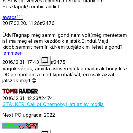
A Sólyom Végveszélyben a férfiak Titanic-ja.
Posztapok/zombie addict
awacs111
2017.02.20. 11:26
#
2476
Üdv!Tegnap még semmi gond nem volt(még mentettem
is),ma meg el sem kezdődik a játék.Elindul.Majd
kidob,semmit nem ír ki.Nem tudjátok mi lehet a gond?
lammaer
2016.12.31. 17:43
#
2475
Várjuk várjuk, amióta csicseregték a madarak hogy lesz
DC elnapoltam a mod kipróbálását, én csak azzal
játszok majd 😊
2016.12.31. 12:23
#
2474
STALKER: Call of Chernobyl lett az év modja
Next PC upgrade: 2022