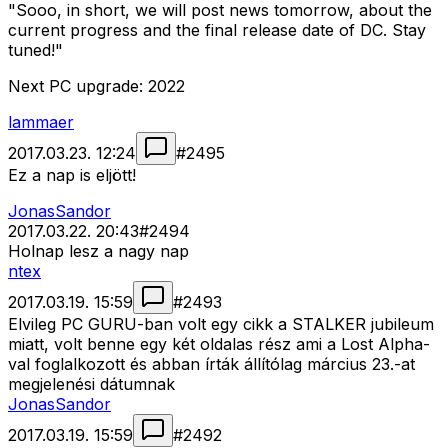
"Sooo, in short, we will post news tomorrow, about the
current progress and the final release date of DC. Stay
tuned!"
Next PC upgrade: 2022
lammaer
2017.03.23. 12:24
#
2495
Ez a nap is eljött!
JonasSandor
2017.03.22. 20:43
#
2494
Holnap lesz a nagy nap
ntex
2017.03.19. 15:59
#
2493
Elvileg PC GURU-ban volt egy cikk a STALKER jubileum
miatt, volt benne egy két oldalas rész ami a Lost Alpha-
val foglalkozott és abban írták állítólag március 23.-at
megjelenési dátumnak
JonasSandor
2017.03.19. 15:59
#
2492