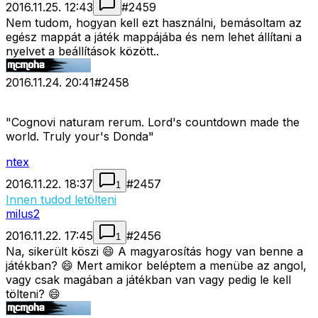
2016.11.25. 12:43
#
2459
Nem tudom, hogyan kell ezt használni, bemásoltam az
egész mappát a játék mappájába és nem lehet állítani a
nyelvet a beállítások között..
2016.11.24. 20:41
#
2458
"Cognovi naturam rerum. Lord's countdown made the
world. Truly your's Donda"
ntex
2016.11.22. 18:37
#
2457
1
Innen tudod letölteni
milus2
2016.11.22. 17:45
#
2456
1
Na, sikerült köszi 😄 A magyarosítás hogy van benne a
játékban? 😄 Mert amikor beléptem a menübe az angol,
vagy csak magában a játékban van vagy pedig le kell
tölteni? 😄