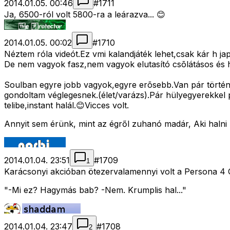
2014.01.05. 00:46
#
1711
Ja, 6500-ról volt 5800-ra a leárazva... 😊
2014.01.05. 00:02
#
1710
Néztem róla videót.Ez vmi kalandjáték lehet,csak kár h j
De nem vagyok fasz,nem vagyok elutasító csõlátásos és 
Soulban egyre jobb vagyok,egyre erõsebb.Van pár történ
gondoltam véglegesnek.(élet/varázs).Pár hülyegyerekkel 
telibe,instant halál.😊Vicces volt.
Annyit sem érünk, mint az égről zuhanó madár, Aki halni
2014.01.04. 23:51
#
1709
1
Karácsonyi akcióban ötezervalamennyi volt a Persona 4
"-Mi ez? Hagymás bab? -Nem. Krumplis hal..."
2014.01.04. 23:47
#
1708
2