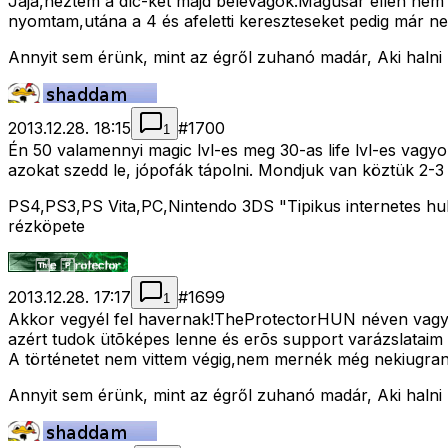
Jaja,néztem a dlc-ket majd belevágok.Magusar ellen nem 
nyomtam,utána a 4 és afeletti kereszteseket pedig már ne
Annyit sem érünk, mint az égről zuhanó madár, Aki halni
2013.12.28. 18:15
#
1700
1
Én 50 valamennyi magic lvl-es meg 30-as life lvl-es vagy
azokat szedd le, jópofák tápolni. Mondjuk van köztük 2-3
PS4,PS3,PS Vita,PC,Nintendo 3DS "Tipikus internetes hull
rézköpete
2013.12.28. 17:17
#
1699
1
Akkor vegyél fel havernak!TheProtectorHUN néven vagyo
azért tudok ütõképes lenne és erõs support varázslataim
A történetet nem vittem végig,nem mernék még nekiugra
Annyit sem érünk, mint az égről zuhanó madár, Aki halni