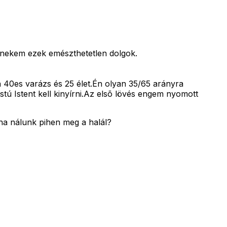
e nekem ezek emészthetetlen dolgok.
 40es varázs és 25 élet.Én olyan 35/65 arányra
ú Istent kell kinyírni.Az elsõ lövés engem nyomott
ha nálunk pihen meg a halál?