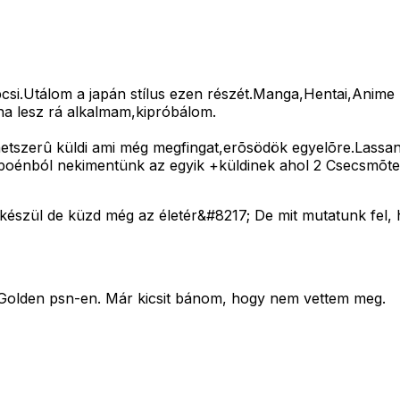
apcsi.Utálom a japán stílus ezen részét.Manga,Hentai,Anim
ha lesz rá alkalmam,kipróbálom.
etszerû küldi ami még megfingat,erõsödök egyelõre.Lassan
poénból nekimentünk az egyik +küldinek ahol 2 Csecsmõtest
 készül de küzd még az életér&#8217; De mit mutatunk fel, 
 Golden psn-en. Már kicsit bánom, hogy nem vettem meg.