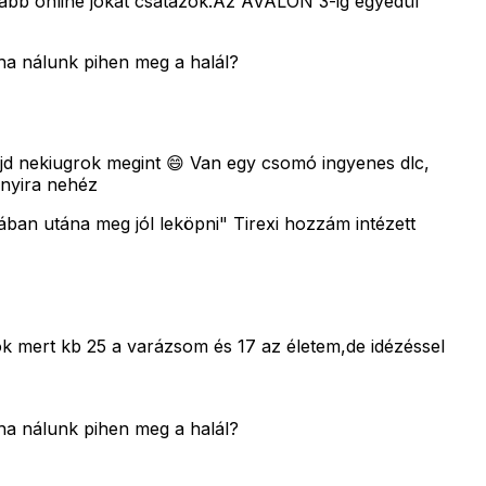
lább online jókat csatázok.Az AVALON 3-ig egyedül
ha nálunk pihen meg a halál?
majd nekiugrok megint 😄 Van egy csomó ingyenes dlc,
nnyira nehéz
ában utána meg jól leköpni" Tirexi hozzám intézett
 mert kb 25 a varázsom és 17 az életem,de idézéssel
ha nálunk pihen meg a halál?