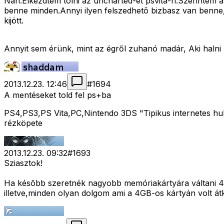
Nah.Elkezdtem tolni az uncharted-et psvita-n.Szerintem 
benne minden.Annyi ilyen felszedhetõ bizbasz van benne,
kijött.
Annyit sem érünk, mint az égről zuhanó madár, Aki halni
2013.12.23. 12:46
#
1694
A mentéseket told fel ps+ba
PS4,PS3,PS Vita,PC,Nintendo 3DS "Tipikus internetes hull
rézköpete
2013.12.23. 09:32
#
1693
Sziasztok!
Ha késõbb szeretnék nagyobb memóriakártyára váltani 4
illetve,minden olyan dolgom ami a 4GB-os kártyán volt átk