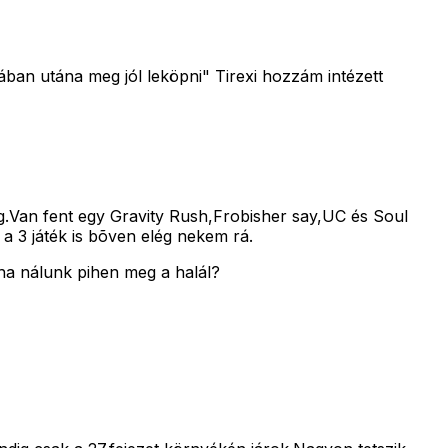
ában utána meg jól leköpni" Tirexi hozzám intézett
.Van fent egy Gravity Rush,Frobisher say,UC és Soul
a 3 játék is bõven elég nekem rá.
ha nálunk pihen meg a halál?