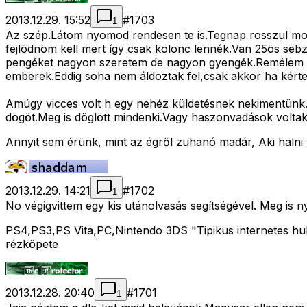
2013.12.29. 15:52
#
1703
1
Az szép.Látom nyomod rendesen te is.Tegnap rosszul m
fejlõdnöm kell mert így csak kolonc lennék.Van 25ös se
pengéket nagyon szeretem de nagyon gyengék.Remélem le
emberek.Eddig soha nem áldoztak fel,csak akkor ha kérte
Amúgy vicces volt h egy nehéz küldetésnek nekimentünk.É
dögöt.Meg is döglött mindenki.Vagy haszonvadások voltak
Annyit sem érünk, mint az égről zuhanó madár, Aki halni
2013.12.29. 14:21
#
1702
1
No végigvittem egy kis utánolvasás segítségével. Meg is nyí
PS4,PS3,PS Vita,PC,Nintendo 3DS "Tipikus internetes hull
rézköpete
2013.12.28. 20:40
#
1701
1