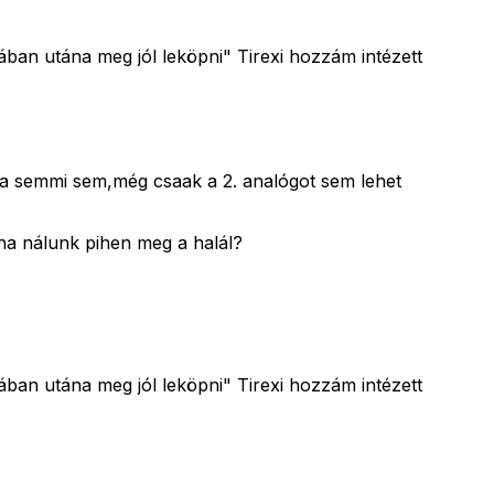
ában utána meg jól leköpni" Tirexi hozzám intézett
atva semmi sem,még csaak a 2. analógot sem lehet
ha nálunk pihen meg a halál?
ában utána meg jól leköpni" Tirexi hozzám intézett