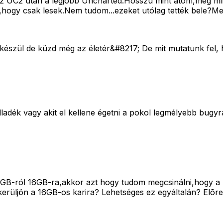
az UC2 után a legjobb Uncharted.Hosszú mint atom,még min
hogy csak lesek.Nem tudom...ezeket utólag tették bele?Mer
 készül de küzd még az életér&#8217; De mit mutatunk fel, 
adék vagy akit el kellene égetni a pokol legmélyebb bugyr
GB-ról 16GB-ra,akkor azt hogy tudom megcsinálni,hogy a 
erüljön a 16GB-os karira? Lehetséges ez egyáltalán? Elõre i