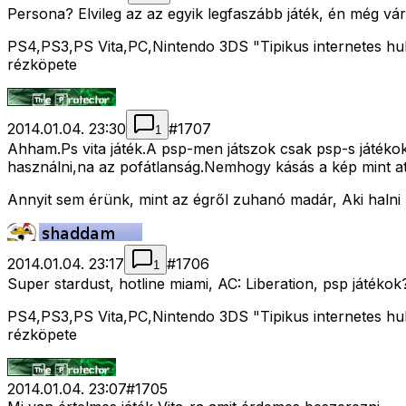
Persona? Elvileg az az egyik legfaszább játék, én még v
PS4,PS3,PS Vita,PC,Nintendo 3DS "Tipikus internetes hull
rézköpete
2014.01.04. 23:30
#
1707
1
Ahham.Ps vita játék.A psp-men játszok csak psp-s játékok
használni,na az pofátlanság.Nemhogy kásás a kép mint at
Annyit sem érünk, mint az égről zuhanó madár, Aki halni
2014.01.04. 23:17
#
1706
1
Super stardust, hotline miami, AC: Liberation, psp játékok
PS4,PS3,PS Vita,PC,Nintendo 3DS "Tipikus internetes hull
rézköpete
2014.01.04. 23:07
#
1705