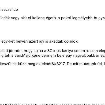
l sacrafice
adék vagy akit el kellene égetni a pokol legmélyebb bugyr
 egy-két helyen azért így is akadtak gondok.
llett jönnöm,hogy sajna a 8Gb-os kártya semmire sem elég
ig teli is van.Majd kéne vennem bele egy nagyobbat.Bár ez 
 készül de küzd még az életér&#8217; De mit mutatunk fel, 