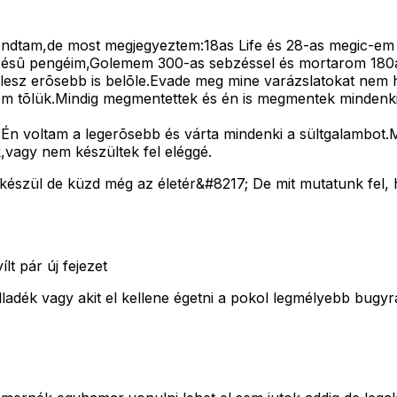
ondtam,de most megjegyeztem:18as Life és 28-as megic-e
bzésû pengéim,Golemem 300-as sebzéssel és mortarom 180a
sz erõsebb is belõle.Evade meg mine varázslatokat nem 
m tõlük.Mindig megmentettek és én is megmentek mindenkit
n voltam a legerõsebb és várta mindenki a sültgalambot.Min
,vagy nem készültek fel eléggé.
 készül de küzd még az életér&#8217; De mit mutatunk fel, 
lt pár új fejezet
adék vagy akit el kellene égetni a pokol legmélyebb bugyr