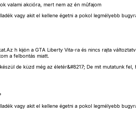
árok valami akcióra, mert nem az én mûfajom
adék vagy akit el kellene égetni a pokol legmélyebb bugyr
at.Az h kijön a GTA Liberty Vita-ra és nincs rajta változt
om a felbontás miatt.
 készül de küzd még az életér&#8217; De mit mutatunk fel, 
?
adék vagy akit el kellene égetni a pokol legmélyebb bugyr