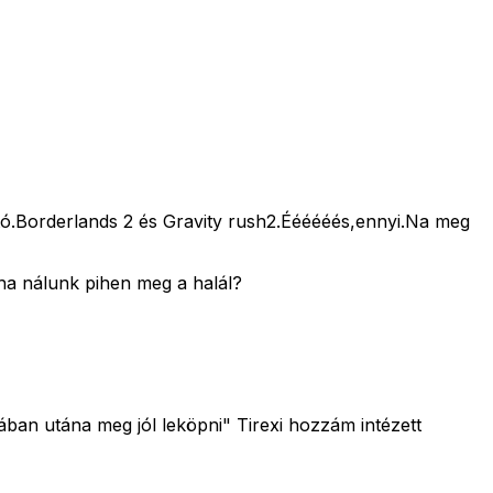
ltó.Borderlands 2 és Gravity rush2.Éééééés,ennyi.Na meg
ha nálunk pihen meg a halál?
ában utána meg jól leköpni" Tirexi hozzám intézett