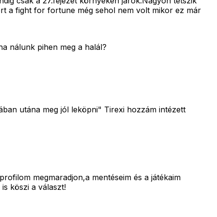
dig csak a 27.fejezet környékén járok.Nagyon tetszik
t a fight for fortune még sehol nem volt mikor ez már
ha nálunk pihen meg a halál?
ában utána meg jól leköpni" Tirexi hozzám intézett
profilom megmaradjon,a mentéseim és a játékaim
s köszi a választ!