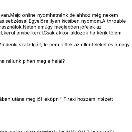
m van.Majd online nyomhatnánk de ahhoz még nekem
s sebzéssel.Egyelõre ilyen kicsiben nyomom.A throable
használok.Neten amúgy meglepõen jófejek az
,kerül amibe kerül.Csak akkor áldozok ha kérik tõlem.
denki szaladgált,de nem lõtték az ellenfeleket és a nagy
ha nálunk pihen meg a halál?
ában utána meg jól leköpni" Tirexi hozzám intézett