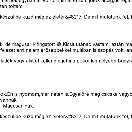
mernék egyhamar vonulni,lehet el sem jutok addig,de lega
ten toltam.
 készül de küzd még az életér&#8217; De mit mutatunk fel, 
ok, de magusar kifingatott 😄 Kicsit utánaolvastam, aztán 
 fejezet ami nálam erõsebbekkel multiban is szopás volt, a
adék vagy akit el kellene égetni a pokol legmélyebb bugyr
k.Én is nyomom,már neten is.Egyelõre még csicska vagyok
 vannak.
ni Magusar-nak.
 készül de küzd még az életér&#8217; De mit mutatunk fel, 