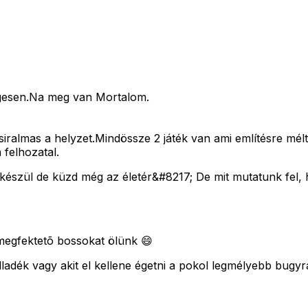
egesen.Na meg van Mortalom.
siralmas a helyzet.Mindössze 2 játék van ami említésre mé
 felhozatal.
 készül de küzd még az életér&#8217; De mit mutatunk fel, 
megfektetõ bossokat ölünk 😄
adék vagy akit el kellene égetni a pokol legmélyebb bugyr