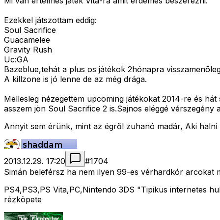
Mi van értelmes játék Vita-ra amit érdemes beszerezni.
Ezekkel játszottam eddig:
Soul Sacrifice
Guacamelee
Gravity Rush
Uc:GA
Bazeblue,tehát a plus os játékok 2hónapra visszamenõl
A killzone is jó lenne de az még drága.
Mellesleg nézegettem upcoming játékokat 2014-re és hát 
asszem jön Soul Sacrifice 2 is.Sajnos eléggé vérszegény a
Annyit sem érünk, mint az égről zuhanó madár, Aki halni
2013.12.29. 17:20
#
1704
Simán beleférsz ha nem ilyen 99-es vérhardkór arcokat 
PS4,PS3,PS Vita,PC,Nintendo 3DS "Tipikus internetes hull
rézköpete