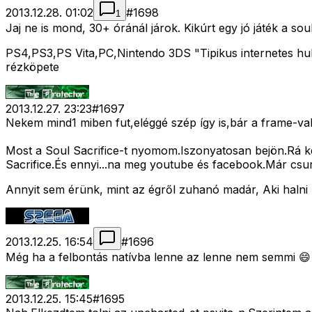
2013.12.28. 01:02
#
1698
1
Jaj ne is mond, 30+ óránál járok. Kikúrt egy jó játék a sou
PS4,PS3,PS Vita,PC,Nintendo 3DS "Tipikus internetes hull
rézköpete
2013.12.27. 23:23
#
1697
Nekem mind1 miben fut,eléggé szép így is,bár a frame-val
Most a Soul Sacrifice-t nyomom.Iszonyatosan bejön.Rá ke
Sacrifice.És ennyi...na meg youtube és facebook.Már csur
Annyit sem érünk, mint az égről zuhanó madár, Aki halni
2013.12.25. 16:54
#
1696
Még ha a felbontás natívba lenne az lenne nem semmi 😄
2013.12.25. 15:45
#
1695