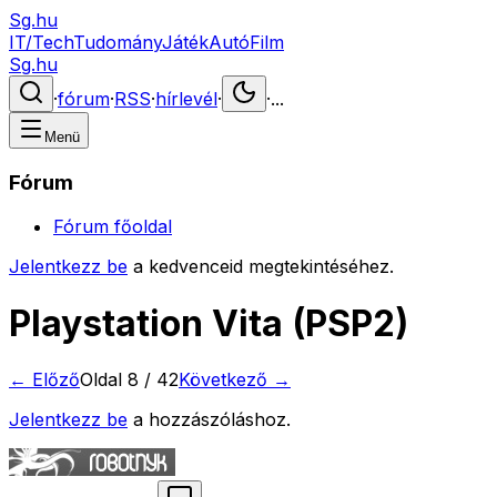
Sg.hu
IT/Tech
Tudomány
Játék
Autó
Film
Sg.hu
·
fórum
·
RSS
·
hírlevél
·
·
...
Menü
Fórum
Fórum főoldal
Jelentkezz be
a kedvenceid megtekintéséhez.
Playstation Vita (PSP2)
← Előző
Oldal
8
/
42
Következő →
Jelentkezz be
a hozzászóláshoz.