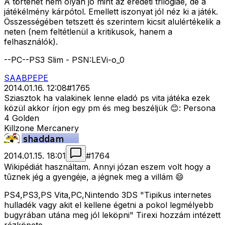
A történet nem olyan jó mint az eredeti trilógiáé, de a
játékélmény kárpótol. Emellett iszonyat jól néz ki a játék.
Összességében tetszett és szerintem kicsit alulértékelik a
neten (nem feltétlenül a kritikusok, hanem a
felhasználók).
--PC--PS3 Slim - PSN:LEVi-o_0
SAABPEPE
2014.01.16. 12:08
#
1765
Sziasztok ha valakinek lenne eladó ps vita játéka ezek
közül akkor írjon egy pm és meg beszéljük 😊: Persona
4 Golden
Killzone Mercanery
2014.01.15. 18:01
#
1764
Wikipédiát használtam. Annyi józan eszem volt hogy a
tûznek jég a gyengéje, a jégnek meg a villám 😄
PS4,PS3,PS Vita,PC,Nintendo 3DS "Tipikus internetes
hulladék vagy akit el kellene égetni a pokol legmélyebb
bugyrában utána meg jól leköpni" Tirexi hozzám intézett