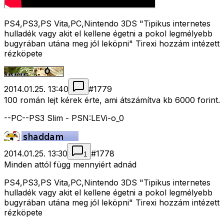
PS4,PS3,PS Vita,PC,Nintendo 3DS "Tipikus internetes
hulladék vagy akit el kellene égetni a pokol legmélyebb
bugyrában utána meg jól leköpni" Tirexi hozzám intézett
rézköpete
2014.01.25. 13:40
#
1779
100 román lejt kérek érte, ami átszámítva kb 6000 forint.
--PC--PS3 Slim - PSN:LEVi-o_0
2014.01.25. 13:30
#
1778
1
Minden attól függ mennyiért adnád
PS4,PS3,PS Vita,PC,Nintendo 3DS "Tipikus internetes
hulladék vagy akit el kellene égetni a pokol legmélyebb
bugyrában utána meg jól leköpni" Tirexi hozzám intézett
rézköpete