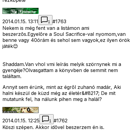
rézköpete
2014.01.15. 13:11
#
1763
1
Nekem is még fent van a listámon ami
beszerzõs.Egyelõre a Soul Sacrifice-val nyomom,van
benne vagy 40órám és sehol sem vagyok,ez ilyen örök
játék😊
Shaddam.Van vhol vmi leírás melyik szörnynek mi a
gyengéje?Olvasgattam a könyvben de semmit nem
találtam.
Annyit sem érünk, mint az égről zuhanó madár, Aki
halni készül de küzd még az életér&#8217; De mit
mutatunk fel, ha nálunk pihen meg a halál?
2014.01.15. 12:25
#
1762
1
Köszi szépen. Akkor idõvel beszerzem én is.