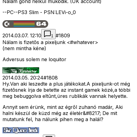
Nálam gond nélkül mûködik. (UK account)
--PC--PS3 Slim - PSN:LEVi-o_0
2014.03.07. 12:10
#
1809
1
Nálam is fizetõs a pixeljunk <#whatever>
(nem mintha kéne)
Adversus solem ne loquitor
2014.03.05. 20:24
#
1808
Hy.Van aki leszedte a plus játékokat.A pixeljunk-ot még
fizetõsnek írja de betette az instant gamek közé,a többi
meg bebuggolva eltûnt,üres rublikák vannak helyette.
Annyit sem érünk, mint az égről zuhanó madár, Aki
halni készül de küzd még az életér&#8217; De mit
mutatunk fel, ha nálunk pihen meg a halál?