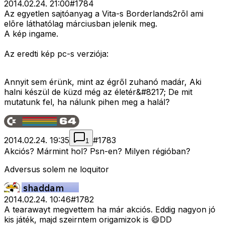
2014.02.24. 21:00
#
1784
Az egyetlen sajtóanyag a Vita-s Borderlands2rõl ami
elõre láthatólag márciusban jelenik meg.
A kép ingame.
Az eredti kép pc-s verziója:
Annyit sem érünk, mint az égről zuhanó madár, Aki
halni készül de küzd még az életér&#8217; De mit
mutatunk fel, ha nálunk pihen meg a halál?
2014.02.24. 19:35
#
1783
1
Akciós? Mármint hol? Psn-en? Milyen régióban?
Adversus solem ne loquitor
2014.02.24. 10:46
#
1782
A tearawayt megvettem ha már akciós. Eddig nagyon jó
kis játék, majd szeirntem origamizok is 😄DD