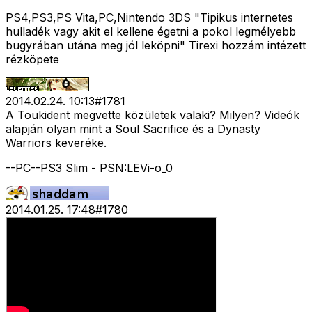
PS4,PS3,PS Vita,PC,Nintendo 3DS "Tipikus internetes
hulladék vagy akit el kellene égetni a pokol legmélyebb
bugyrában utána meg jól leköpni" Tirexi hozzám intézett
rézköpete
2014.02.24. 10:13
#
1781
A Toukident megvette közületek valaki? Milyen? Videók
alapján olyan mint a Soul Sacrifice és a Dynasty
Warriors keveréke.
--PC--PS3 Slim - PSN:LEVi-o_0
2014.01.25. 17:48
#
1780