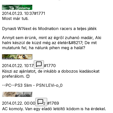
2014.01.23. 10:37
#
1771
Most már tuti.
Dynasti W:Next és Modnation racers a teljes játék
Annyit sem érünk, mint az égről zuhanó madár, Aki
halni készül de küzd még az életér&#8217; De mit
mutatunk fel, ha nálunk pihen meg a halál?
2014.01.22. 10:17
#
1770
Köszi az ajánlatot, de inkább a dobozos kiadásokat
preferálom. 😊
--PC--PS3 Slim - PSN:LEVi-o_0
2014.01.22. 00:00
#
1769
2
AC komoly. Van egy eladó letöltõ kódom is ha érdekel.