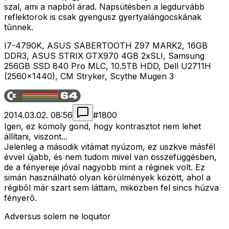
szal, ami a napból árad. Napsütésben a legdurvább
reflektorok is csak gyengusz gyertyalángocskának
tûnnek.
I7-4790K, ASUS SABERTOOTH Z97 MARK2, 16GB
DDR3, ASUS STRIX GTX970 4GB 2xSLI, Samsung
256GB SSD 840 Pro MLC, 10.5TB HDD, Dell U2711H
(2560x1440), CM Stryker, Scythe Mugen 3
2014.03.02. 08:56
#
1800
Igen, ez komoly gond, hogy kontrasztot nem lehet
állítani, viszont...
Jelenleg a második vitámat nyúzom, ez uszkve másfél
évvel újabb, és nem tudom mivel van összefüggésben,
de a fényereje jóval nagyobb mint a réginek volt. Ez
simán használható olyan körülmények között, ahol a
régibõl már szart sem láttam, miközben fel sincs húzva
fényerõ.
Adversus solem ne loquitor