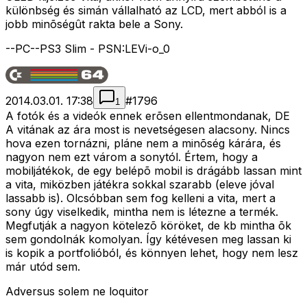
különbség és simán vállalható az LCD, mert abból is a
jobb minõségût rakta bele a Sony.
--PC--PS3 Slim - PSN:LEVi-o_0
2014.03.01. 17:38
#
1796
1
A fotók és a videók ennek erõsen ellentmondanak, DE
A vitának az ára most is nevetségesen alacsony. Nincs
hova ezen tornázni, pláne nem a minõség kárára, és
nagyon nem ezt várom a sonytól. Értem, hogy a
mobiljátékok, de egy belépõ mobil is drágább lassan mint
a vita, miközben játékra sokkal szarabb (eleve jóval
lassabb is). Olcsóbban sem fog kelleni a vita, mert a
sony úgy viselkedik, mintha nem is létezne a termék.
Megfutják a nagyon kötelezõ köröket, de kb mintha õk
sem gondolnák komolyan. Így kétévesen meg lassan ki
is kopik a portfolióból, és könnyen lehet, hogy nem lesz
már utód sem.
Adversus solem ne loquitor