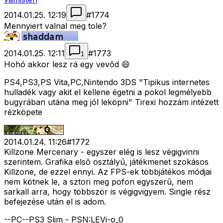
2014.01.25. 12:19
#
1774
Mennyiert valnal meg tole?
2014.01.25. 12:11
#
1773
1
Hohó akkor lesz rá egy vevõd 😄
PS4,PS3,PS Vita,PC,Nintendo 3DS "Tipikus internetes
hulladék vagy akit el kellene égetni a pokol legmélyebb
bugyrában utána meg jól leköpni" Tirexi hozzám intézett
rézköpete
2014.01.24. 11:26
#
1772
Killzone Mercenary - egyszer elég is lesz végigvinni
szerintem. Grafika elsõ osztályú, játékmenet szokásos
Killzone, de ezzel ennyi. Az FPS-ek többjátékos módjai
nem kötnek le, a sztori meg pofon egyszerû, nem
sarkall arra, hogy többször is végigvigyem. Single rész
befejezése után el is adom.
--PC--PS3 Slim - PSN:LEVi-o_0