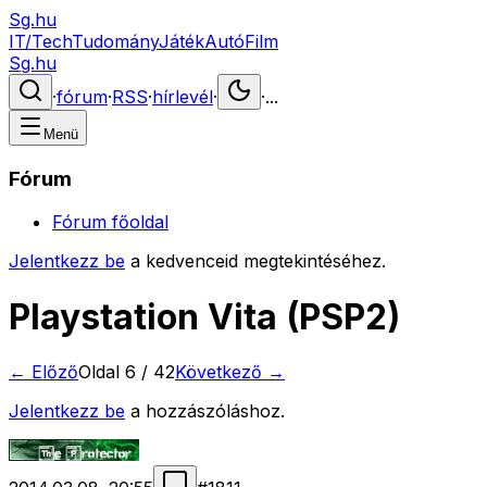
Sg.hu
IT/Tech
Tudomány
Játék
Autó
Film
Sg.hu
·
fórum
·
RSS
·
hírlevél
·
·
...
Menü
Fórum
Fórum főoldal
Jelentkezz be
a kedvenceid megtekintéséhez.
Playstation Vita (PSP2)
← Előző
Oldal
6
/
42
Következő →
Jelentkezz be
a hozzászóláshoz.