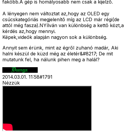
fakóbb.A gép is homályosabb nem csak a kijelzõ.
A lényegen nem változtat az,hogy az OLED egy
csúcskategóriás megjelenítõ míg az LCD már régi(de
attól még fasza).NYílván van különbség a kettõ közt,a
kérdés az,hogy mennyi.
Képek,videók alapján nagyon sok a különbség.
Annyit sem érünk, mint az égről zuhanó madár, Aki
halni készül de küzd még az életér&#8217; De mit
mutatunk fel, ha nálunk pihen meg a halál?
2014.03.01. 11:58
#
1791
Nézzük