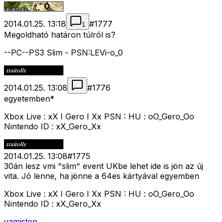
2014.01.25. 13:18
#
1777
1
Megoldható határon túlról is?
--PC--PS3 Slim - PSN:LEVi-o_0
2014.01.25. 13:08
#
1776
egyetemben*
Xbox Live : xX I Gero I Xx PSN : HU : oO_Gero_Oo
Nintendo ID : xX_Gero_Xx
2014.01.25. 13:08
#
1775
30án lesz vmi "slim" event UKbe lehet ide is jön az új
vita. Jó lenne, ha jönne a 64es kártyával egyemben
Xbox Live : xX I Gero I Xx PSN : HU : oO_Gero_Oo
Nintendo ID : xX_Gero_Xx
vamisten