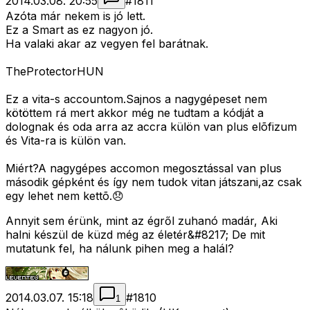
2014.03.08. 20:55
#
1811
Azóta már nekem is jó lett.
Ez a Smart as ez nagyon jó.
Ha valaki akar az vegyen fel barátnak.
TheProtectorHUN
Ez a vita-s accountom.Sajnos a nagygépeset nem
kötöttem rá mert akkor még ne tudtam a kódját a
dolognak és oda arra az accra külön van plus elõfizum
és Vita-ra is külön van.
Miért?A nagygépes accomon megosztással van plus
második gépként és így nem tudok vitan játszani,az csak
egy lehet nem kettõ.😞
Annyit sem érünk, mint az égről zuhanó madár, Aki
halni készül de küzd még az életér&#8217; De mit
mutatunk fel, ha nálunk pihen meg a halál?
2014.03.07. 15:18
#
1810
1