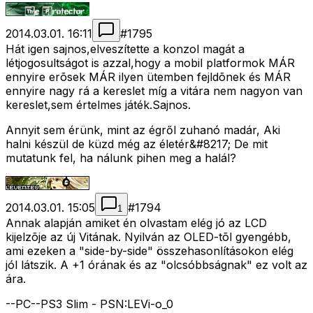
2014.03.01. 16:11
#
1795
Hát igen sajnos,elveszítette a konzol magát a
létjogosultságot is azzal,hogy a mobil platformok MÁR
ennyire erõsek MÁR ilyen ütemben fejldõnek és MÁR
ennyire nagy rá a kereslet míg a vitára nem nagyon van
kereslet,sem értelmes játék.Sajnos.
Annyit sem érünk, mint az égről zuhanó madár, Aki
halni készül de küzd még az életér&#8217; De mit
mutatunk fel, ha nálunk pihen meg a halál?
2014.03.01. 15:05
#
1794
1
Annak alapján amiket én olvastam elég jó az LCD
kijelzõje az új Vitának. Nyilván az OLED-tõl gyengébb,
ami ezeken a "side-by-side" összehasonlításokon elég
jól látszik. A +1 órának és az "olcsóbbságnak" ez volt az
ára.
--PC--PS3 Slim - PSN:LEVi-o_0