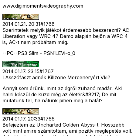
www.digimomentsvideography.com
2014.01.21. 20:31
#
1768
Szerintetek melyik játékot érdemesebb beszerezni? AC
Liberation vagy WRC 4? Demo alapján bejön a WRC 4
is, AC-t nem próbáltam még.
--PC--PS3 Slim - PSN:LEVi-o_0
2014.01.17. 23:15
#
1767
LAsszófaszt adnék Killzone Merceneryért.Vki?
Annyit sem érünk, mint az égről zuhanó madár, Aki
halni készül de küzd még az életér&#8217; De mit
mutatunk fel, ha nálunk pihen meg a halál?
2014.01.17. 20:33
#
1766
Befejeztem az Uncharted Golden Abyss-t. Hosszabb
volt mint amire számítottam, ami pozitív meglepetés volt.