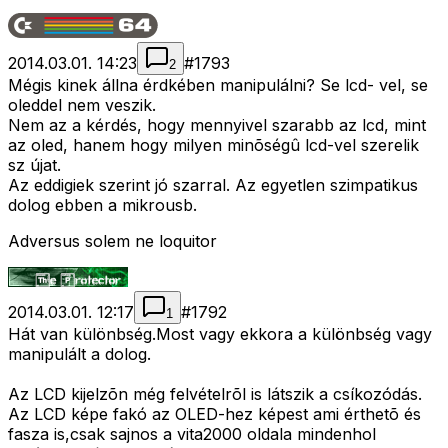
2014.03.01. 14:23
#
1793
2
Mégis kinek állna érdkében manipulálni? Se lcd- vel, se
oleddel nem veszik.
Nem az a kérdés, hogy mennyivel szarabb az lcd, mint
az oled, hanem hogy milyen minõségû lcd-vel szerelik
sz újat.
Az eddigiek szerint jó szarral. Az egyetlen szimpatikus
dolog ebben a mikrousb.
Adversus solem ne loquitor
2014.03.01. 12:17
#
1792
1
Hát van különbség.Most vagy ekkora a különbség vagy
manipulált a dolog.
Az LCD kijelzõn még felvételrõl is látszik a csíkozódás.
Az LCD képe fakó az OLED-hez képest ami érthetõ és
fasza is,csak sajnos a vita2000 oldala mindenhol