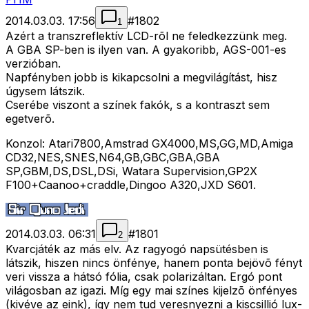
2014.03.03. 17:56
#
1802
1
Azért a transzreflektív LCD-rõl ne feledkezzünk meg.
A GBA SP-ben is ilyen van. A gyakoribb, AGS-001-es
verzióban.
Napfényben jobb is kikapcsolni a megvilágítást, hisz
úgysem látszik.
Cserébe viszont a színek fakók, s a kontraszt sem
egetverõ.
Konzol: Atari7800,Amstrad GX4000,MS,GG,MD,Amiga
CD32,NES,SNES,N64,GB,GBC,GBA,GBA
SP,GBM,DS,DSL,DSi, Watara Supervision,GP2X
F100+Caanoo+craddle,Dingoo A320,JXD S601.
2014.03.03. 06:31
#
1801
2
Kvarcjáték az más elv. Az ragyogó napsütésben is
látszik, hiszen nincs önfénye, hanem ponta bejövõ fényt
veri vissza a hátsó fólia, csak polarizáltan. Ergó pont
világosban az igazi. Míg egy mai színes kijelzõ önfényes
(kivéve az eink), így nem tud veresnyezni a kiscsillió lux-