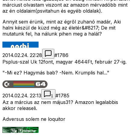
márciust olvastam viszont az amazon mérvadóbb mint
az én oldalaim(psvitahun és egyéb oldalak).
Annyit sem érünk, mint az égről zuhanó madár, Aki
halni készül de küzd még az életér&#8217; De mit
mutatunk fel, ha nálunk pihen meg a halál?
2014.02.24. 22:28
#
1786
Psplus-szal Uk 12font, magyar 4644Ft, február 27-ig.
"-Mi ez? Hagymás bab? -Nem. Krumplis hal..."
2014.02.24. 22:13
#
1785
1
Az a március az nem május31? Amazon legalabbis
akkor releaseli.
Adversus solem ne loquitor