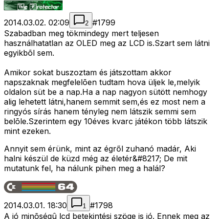
2014.03.02. 02:09
#
1799
2
Szabadban meg tökmindegy mert teljesen
használhatatlan az OLED meg az LCD is.Szart sem látni
egyikbõl sem.
Amikor sokat buszoztam és játszottam akkor
napszaknak megfelelõen tudtam hova üljek le,melyik
oldalon süt be a nap.Ha a nap nagyon sütött nemhogy
alig lehetett látni,hanem semmit sem,és ez most nem a
ringyós sírás hanem tényleg nem látszik semmi sem
belõle.Szerintem egy 10éves kvarc játékon több látszik
mint ezeken.
Annyit sem érünk, mint az égről zuhanó madár, Aki
halni készül de küzd még az életér&#8217; De mit
mutatunk fel, ha nálunk pihen meg a halál?
2014.03.01. 18:30
#
1798
1
A jó minõségû lcd betekintési szöge is jó. Ennek meg az