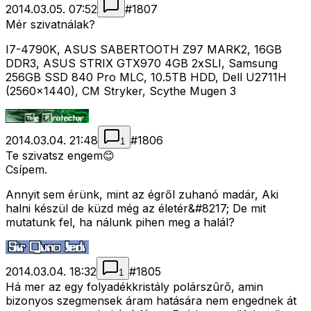
2014.03.05. 07:52
#
1807
Mér szivatnálak?
I7-4790K, ASUS SABERTOOTH Z97 MARK2, 16GB
DDR3, ASUS STRIX GTX970 4GB 2xSLI, Samsung
256GB SSD 840 Pro MLC, 10.5TB HDD, Dell U2711H
(2560x1440), CM Stryker, Scythe Mugen 3
2014.03.04. 21:48
#
1806
1
Te szivatsz engem😊
Csípem.
Annyit sem érünk, mint az égről zuhanó madár, Aki
halni készül de küzd még az életér&#8217; De mit
mutatunk fel, ha nálunk pihen meg a halál?
2014.03.04. 18:32
#
1805
1
Há mer az egy folyadékkristály polárszûrõ, amin
bizonyos szegmensek áram hatására nem engednek át