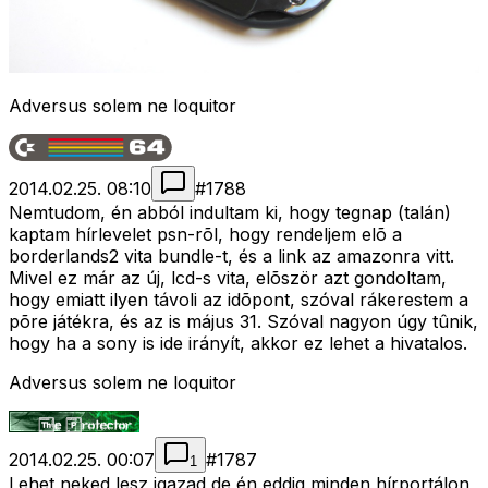
Adversus solem ne loquitor
2014.02.25. 08:10
#
1788
Nemtudom, én abból indultam ki, hogy tegnap (talán)
kaptam hírlevelet psn-rõl, hogy rendeljem elõ a
borderlands2 vita bundle-t, és a link az amazonra vitt.
Mivel ez már az új, lcd-s vita, elõször azt gondoltam,
hogy emiatt ilyen távoli az idõpont, szóval rákerestem a
põre játékra, és az is május 31. Szóval nagyon úgy tûnik,
hogy ha a sony is ide irányít, akkor ez lehet a hivatalos.
Adversus solem ne loquitor
2014.02.25. 00:07
#
1787
1
Lehet neked lesz igazad,de én eddig minden hírportálon