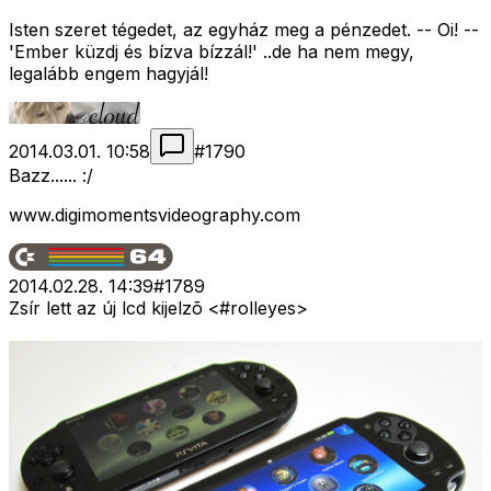
Isten szeret tégedet, az egyház meg a pénzedet. -- Oi! --
'Ember küzdj és bízva bízzál!' ..de ha nem megy,
legalább engem hagyjál!
2014.03.01. 10:58
#
1790
Bazz...... :/
www.digimomentsvideography.com
2014.02.28. 14:39
#
1789
Zsír lett az új lcd kijelzõ <#rolleyes>