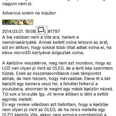
nagyon nem jó.
Adversus solem ne loquitor
2014.03.01. 18:08
#
1797
1
A baj valóban nem a Vita ára, hanem a
memóriakártyáké. Annak kellett volna lehozni az árát,
sõt én állítom, hogy sokkal több Vitat adtak volna el, ha
eleve microSD kártyával dolgoztak volna.
A kijelzõre visszatérve, meg nem azt mondom, hogy az
LCD van olyan jó mint az OLED, de a lenti kép szerintem
túlzás. Ezek az összehasonlítások csak támpontot
adnak, de nem hiszem, hogy mérvadóak. Eleve itt a két
kijelzõt egy kamera veszi fel, a felvétel felkerül a
youtubera, ahonnan te megint egy másik kijelzõn nézed.
Túl sok a torzulás így. Jó lenne élõben is látni a kettõt
egymás mellett.
Én egy review videóban azt hallottam, hogy a kijelzõje
nem olyan jó mint az OLED, de ha nincs mellette egy
OLED kijelzõs Vita, akkor nem annyira szembetûnõ a