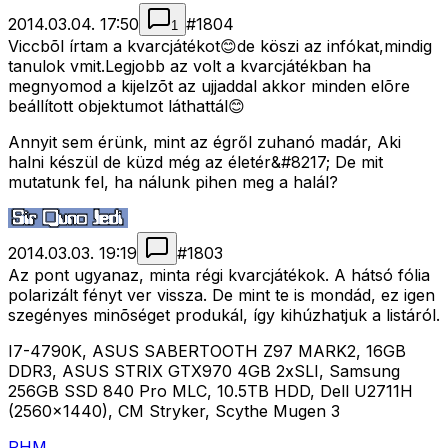
2014.03.04. 17:50
#
1804
1
Viccbõl írtam a kvarcjátékot😊de köszi az infókat,mindig
tanulok vmit.Legjobb az volt a kvarcjátékban ha
megnyomod a kijelzõt az ujjaddal akkor minden elõre
beállított objektumot láthattál😊
Annyit sem érünk, mint az égről zuhanó madár, Aki
halni készül de küzd még az életér&#8217; De mit
mutatunk fel, ha nálunk pihen meg a halál?
2014.03.03. 19:19
#
1803
Az pont ugyanaz, minta régi kvarcjátékok. A hátsó fólia
polarizált fényt ver vissza. De mint te is mondád, ez igen
szegényes minõséget produkál, így kihúzhatjuk a listáról.
I7-4790K, ASUS SABERTOOTH Z97 MARK2, 16GB
DDR3, ASUS STRIX GTX970 4GB 2xSLI, Samsung
256GB SSD 840 Pro MLC, 10.5TB HDD, Dell U2711H
(2560x1440), CM Stryker, Scythe Mugen 3
PHM