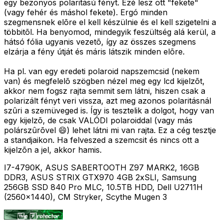
egy bezonyos polaritású fényt. Ezé lesz ott "fekete"
(vagy fehér és máshol fekete). Ergó minden
szegmensnek elõre el kell készülnie és el kell szigetelni a
többitõl. Ha benyomod, mindegyik feszültség alá kerül, a
hátsó fólia ugyanis vezetõ, így az összes szegmens
elzárja a fény útját és máris látszik minden elõre.
Ha pl. van egy eredeti polaroid napszemcsid (nekem
van) és megfelelõ szögben nézel meg egy lcd kijelzõt,
akkor nem fogsz rajta semmit sem látni, hiszen csak a
polarizált fényt veri vissza, azt meg azonos polaritásnál
szûri a szemüveged is. Így is tesztelik a dolgot, hogy van
egy kijelzõ, de csak VALÓDI polaroiddal (vagy más
polárszûrõvel 😄) lehet látni mi van rajta. Ez a cég tesztje
a standjaikon. Ha felveszed a szemcsit és nincs ott a
kijelzõn a jel, akkor hamis.
I7-4790K, ASUS SABERTOOTH Z97 MARK2, 16GB
DDR3, ASUS STRIX GTX970 4GB 2xSLI, Samsung
256GB SSD 840 Pro MLC, 10.5TB HDD, Dell U2711H
(2560x1440), CM Stryker, Scythe Mugen 3