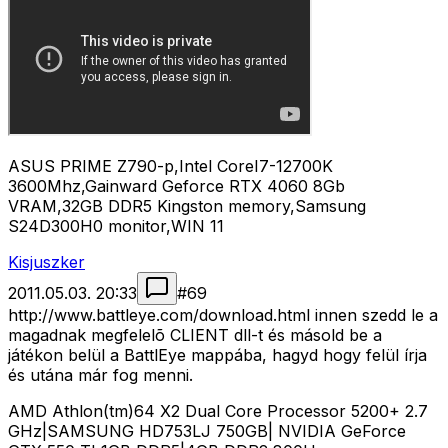
ASUS PRIME Z790-p,Intel CoreI7-12700K
3600Mhz,Gainward Geforce RTX 4060 8Gb
VRAM,32GB DDR5 Kingston memory,Samsung
S24D300H0 monitor,WIN 11
Kisjuszker
2011.05.03. 20:33
#
69
http://www.battleye.com/download.html innen szedd le a
magadnak megfelelõ CLIENT dll-t és másold be a
játékon belül a BattlEye mappába, hagyd hogy felül írja
és utána már fog menni.
AMD Athlon(tm)64 X2 Dual Core Processor 5200+ 2.7
GHz|SAMSUNG HD753LJ 750GB| NVIDIA GeForce