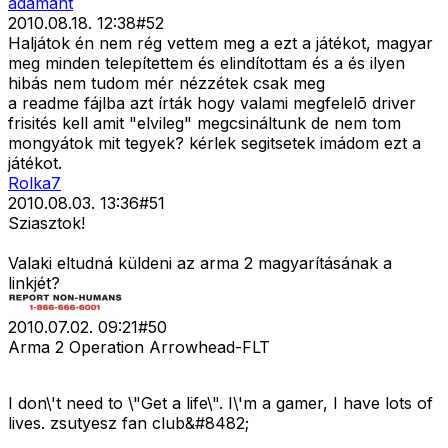
adamant
2010.08.18. 12:38
#
52
Haljátok én nem rég vettem meg a ezt a játékot, magyar
meg minden telepítettem és elindítottam és a és ilyen
hibás nem tudom mér nézzétek csak meg
a readme fájlba azt írták hogy valami megfelelõ driver
frisités kell amit "elvileg" megcsináltunk de nem tom
mongyátok mit tegyek? kérlek segitsetek imádom ezt a
játékot.
Rolka7
2010.08.03. 13:36
#
51
Sziasztok!
Valaki eltudná küldeni az arma 2 magyarításának a
linkjét?
2010.07.02. 09:21
#
50
Arma 2 Operation Arrowhead-FLT
I don\'t need to \"Get a life\". I\'m a gamer, I have lots of
lives. zsutyesz fan club&#8482;