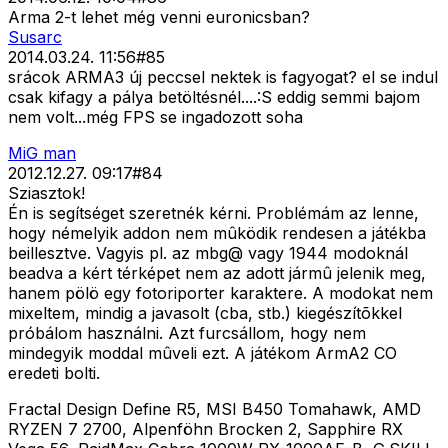
Arma 2-t lehet még venni euronicsban?
Susarc
2014.03.24. 11:56
#
85
srácok ARMA3 új peccsel nektek is fagyogat? el se indul
csak kifagy a pálya betöltésnél....:S eddig semmi bajom
nem volt...még FPS se ingadozott soha
MiG man
2012.12.27. 09:17
#
84
Sziasztok!
Én is segítséget szeretnék kérni. Problémám az lenne,
hogy némelyik addon nem mûködik rendesen a játékba
beillesztve. Vagyis pl. az mbg@ vagy 1944 modoknál
beadva a kért térképet nem az adott jármû jelenik meg,
hanem pölö egy fotoriporter karaktere. A modokat nem
mixeltem, mindig a javasolt (cba, stb.) kiegészítõkkel
próbálom használni. Azt furcsállom, hogy nem
mindegyik moddal mûveli ezt. A játékom ArmA2 CO
eredeti bolti.
Fractal Design Define R5, MSI B450 Tomahawk, AMD
RYZEN 7 2700, Alpenföhn Brocken 2, Sapphire RX