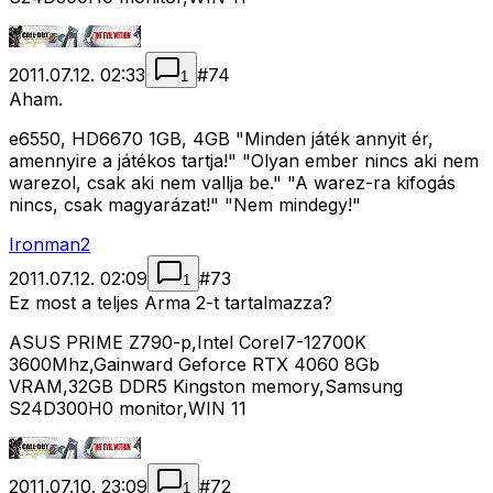
2011.07.12. 02:33
#
74
1
Aham.
e6550, HD6670 1GB, 4GB "Minden játék annyit ér,
amennyire a játékos tartja!" "Olyan ember nincs aki nem
warezol, csak aki nem vallja be." "A warez-ra kifogás
nincs, csak magyarázat!" "Nem mindegy!"
Ironman2
2011.07.12. 02:09
#
73
1
Ez most a teljes Arma 2-t tartalmazza?
ASUS PRIME Z790-p,Intel CoreI7-12700K
3600Mhz,Gainward Geforce RTX 4060 8Gb
VRAM,32GB DDR5 Kingston memory,Samsung
S24D300H0 monitor,WIN 11
2011.07.10. 23:09
#
72
1