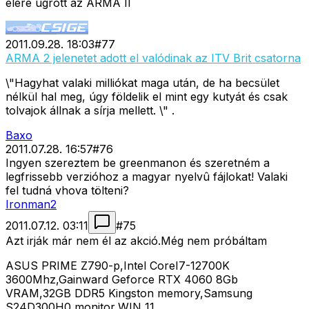
élére ugrott az ARMA II
2011.09.28. 18:03
#
77
ARMA 2 jelenetet adott el valódinak az ITV Brit csatorna
\"Hagyhat valaki milliókat maga után, de ha becsület
nélkül hal meg, úgy földelik el mint egy kutyát és csak
tolvajok állnak a sírja mellett. \" .
Baxo
2011.07.28. 16:57
#
76
Ingyen szereztem be greenmanon és szeretném a
legfrissebb verzióhoz a magyar nyelvû fájlokat! Valaki
fel tudná vhova tölteni?
Ironman2
2011.07.12. 03:11
#
75
Azt irják már nem él az akció.Még nem próbáltam
ASUS PRIME Z790-p,Intel CoreI7-12700K
3600Mhz,Gainward Geforce RTX 4060 8Gb
VRAM,32GB DDR5 Kingston memory,Samsung
S24D300H0 monitor,WIN 11