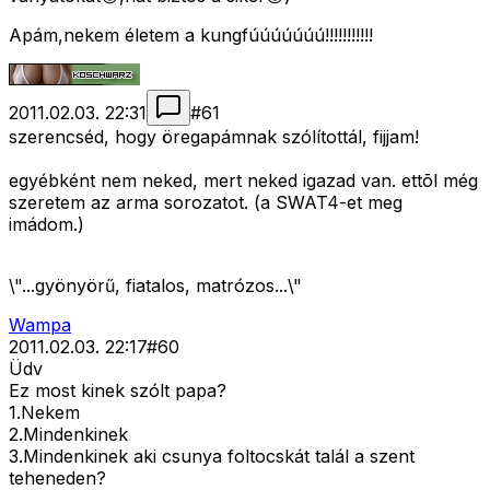
Apám,nekem életem a kungfúúúúúúú!!!!!!!!!!!
2011.02.03. 22:31
#
61
szerencséd, hogy öregapámnak szólítottál, fijjam!
egyébként nem neked, mert neked igazad van. ettõl még
szeretem az arma sorozatot. (a SWAT4-et meg
imádom.)
\"...gyönyörű, fiatalos, matrózos...\"
Wampa
2011.02.03. 22:17
#
60
Üdv
Ez most kinek szólt papa?
1.Nekem
2.Mindenkinek
3.Mindenkinek aki csunya foltocskát talál a szent
teheneden?