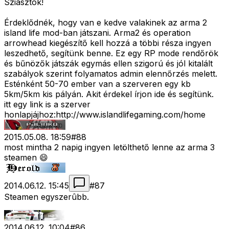
Sziasztok!
Érdeklődnék, hogy van e kedve valakinek az arma 2
island life mod-ban játszani. Arma2 és operation
arrowhead kiegészítő kell hozzá a többi résza ingyen
leszedhető, segítünk benne. Ez egy RP mode rendőrök
és bűnözők játszák egymás ellen szigorú és jól kitalált
szabályok szerint folyamatos admin elennőrzés melett.
Esténként 50-70 ember van a szerveren egy kb
5km/5km kis pályán. Akit érdekel írjon ide és segítünk.
itt egy link is a szerver
honlapjájhoz:http://www.islandlifegaming.com/home
2015.05.08. 18:59
#
88
most mintha 2 napig ingyen letölthető lenne az arma 3
steamen 😄
2014.06.12. 15:45
#
87
Steamen egyszerûbb.
2014.06.12. 10:04
#
86