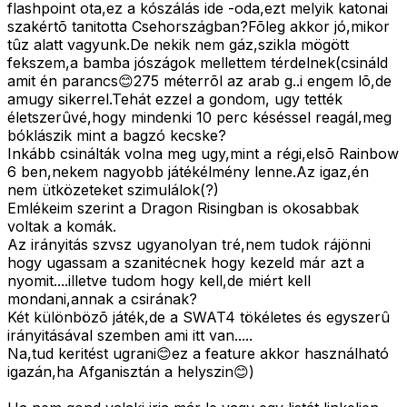
flashpoint ota,ez a kószálás ide -oda,ezt melyik katonai
szakértõ tanitotta Csehországban?Fõleg akkor jó,mikor
tûz alatt vagyunk.De nekik nem gáz,szikla mögött
fekszem,a bamba jószágok mellettem térdelnek(csináld
amit én parancs😊275 méterrõl az arab g..i engem lõ,de
amugy sikerrel.Tehát ezzel a gondom, ugy tették
életszerûvé,hogy mindenki 10 perc késéssel reagál,meg
bóklászik mint a bagzó kecske?
Inkább csinálták volna meg ugy,mint a régi,elsõ Rainbow
6 ben,nekem nagyobb játékélmény lenne.Az igaz,én
nem ütközeteket szimulálok(?)
Emlékeim szerint a Dragon Risingban is okosabbak
voltak a komák.
Az irányitás szvsz ugyanolyan tré,nem tudok rájönni
hogy ugassam a szanitécnek hogy kezeld már azt a
nyomit....illetve tudom hogy kell,de miért kell
mondani,annak a csirának?
Két különbözõ játék,de a SWAT4 tökéletes és egyszerû
irányitásával szemben ami itt van.....
Na,tud keritést ugrani😊ez a feature akkor használható
igazán,ha Afganisztán a helyszin😊)