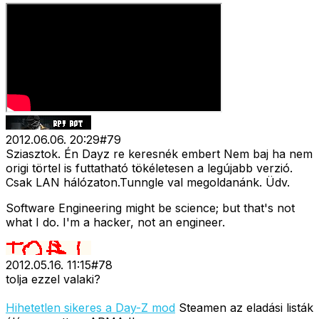
2012.06.06. 20:29
#
79
Sziasztok. Én Dayz re keresnék embert Nem baj ha nem
origi törtel is futtatható tökéletesen a legújabb verzió.
Csak LAN hálózaton.Tunngle val megoldanánk. Üdv.
Software Engineering might be science; but that's not
what I do. I'm a hacker, not an engineer.
2012.05.16. 11:15
#
78
tolja ezzel valaki?
Hihetetlen sikeres a Day-Z mod
Steamen az eladási listák