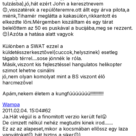
tulzásba),jó,hát ezért John a keresztnevem
😊,visszatérek a repülõteremre.ott állt egy árva pilota,a
miénk,Tihamér meglátta a kakasülön,rikkantott és
elkezdte lõni.Mérgemben kiszálltam és egy tárat
belelõttem az 50 es puskával a bucijába,meg se rezzent.
😊)Azóta a hatása alatt vagyok
Különben a SWAT ezzel a
küldetésszerkesztõvel(cuccok,helyszinek) esetleg
tágabb térrel....sose jönnék le róla.
Másik,viszont kis fejlesztéssel hangulatos helikopter
szimot lehetne csinálni
jó,nem olyan komolyat mint a BS viszont élõ
harcmezõvel
Apám,nekem életem a kungfúúúúúúú!!!!!!!!!!!
Wampa
2011.02.04. 15:04
#
62
Ja.Hát végül is a finomitott verzio került fel😛
De cimzett nélkül nehéz megtudni kinek irod.......
Ez az az alapeset,mikor a kocsmában ellõssz egy laza
vanyátokat😊,hát biztos a siker😊)