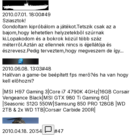
2010.07.01. 18:00
#
49
Sziasztok!
Gondoltam kipróbálom a játékot.Tetszik csak az a
bajom,hogy lehetetlen helyzetekbõl szúrnak
ki.Lopakodom és a bokrok közül több száz
méterrõl.Aztán az ellennek nincs is éjjellátója és
észrevesz.Pedig terveztem,hogy megveszem de így...
2010.06.08. 13:03
#
48
Hali!van a game-be beépített fps merõ?és ha van hogy
kell elõhozni?
|MSI H97 Gaming 3|Core i7 4790K 4GHz|16GB Corsair
Vengeance Black|MSI GTX 980 Ti Gaming 6G|
|Seasonic S12G 550W|Samsung 850 PRO 128GB |WD
2TB & 2x WD 1TB|Corsair Carbide 200R|
2010.04.18. 20:54
#
47