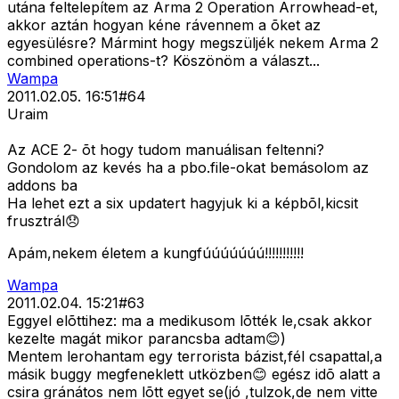
utána feltelepítem az Arma 2 Operation Arrowhead-et,
akkor aztán hogyan kéne rávennem a õket az
egyesülésre? Mármint hogy megszüljék nekem Arma 2
combined operations-t? Köszönöm a választ...
Wampa
2011.02.05. 16:51
#
64
Uraim
Az ACE 2- õt hogy tudom manuálisan feltenni?
Gondolom az kevés ha a pbo.file-okat bemásolom az
addons ba
Ha lehet ezt a six updatert hagyjuk ki a képbõl,kicsit
frusztrál😞
Apám,nekem életem a kungfúúúúúúú!!!!!!!!!!!
Wampa
2011.02.04. 15:21
#
63
Eggyel elõttihez: ma a medikusom lõtték le,csak akkor
kezelte magát mikor parancsba adtam😊)
Mentem lerohantam egy terrorista bázist,fél csapattal,a
másik buggy megfeneklett utközben😊 egész idõ alatt a
csira gránátos nem lõtt egyet se(jó ,tulzok,de nem vitte