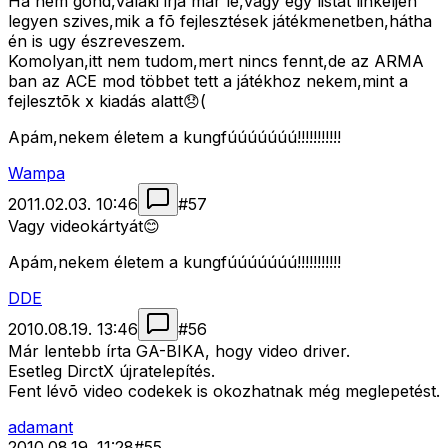
Ha nem gond,valaki irja már le,vagy egy listát linkeljen
legyen szives,mik a fõ fejlesztések játékmenetben,hátha
én is ugy észreveszem.
Komolyan,itt nem tudom,mert nincs fennt,de az ARMA
ban az ACE mod többet tett a játékhoz nekem,mint a
fejlesztõk x kiadás alatt😞(
Apám,nekem életem a kungfúúúúúúú!!!!!!!!!!!
Wampa
2011.02.03. 10:46
#
57
Vagy videokártyát😊
Apám,nekem életem a kungfúúúúúúú!!!!!!!!!!!
DDE
2010.08.19. 13:46
#
56
Már lentebb írta GA-BIKA, hogy video driver.
Esetleg DirctX újratelepítés.
Fent lévõ video codekek is okozhatnak még meglepetést.
adamant
2010.08.19. 11:28
#
55