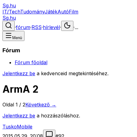
Sg.hu
IT/Tech
Tudomány
Játék
Autó
Film
Sg.hu
·
fórum
·
RSS
·
hírlevél
·
·
...
Menü
Fórum
Fórum főoldal
Jelentkezz be
a kedvenceid megtekintéséhez.
ArmA 2
Oldal
1
/
2
Következő →
Jelentkezz be
a hozzászóláshoz.
TuskoMobile
2015.05.29. 20:08
#
92