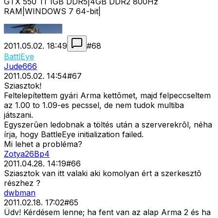
GTX 550 TI 1GB DDR5|4GB DDR2 800Hz
RAM|WINDOWS 7 64-bit|
2011.05.02. 18:49
#
68
BattlEye
Jude666
2011.05.02. 14:54
#
67
Sziasztok!
Feltelepítettem gyári Arma kettõmet, majd felpeccseltem
az 1.00 to 1.09-es pecssel, de nem tudok multiba
játszani.
Egyszerûen ledobnak a töltés után a szerverekrõl, néha
írja, hogy BattleEye initialization failed.
Mi lehet a probléma?
Zotya26Bp4
2011.04.28. 14:19
#
66
Sziasztok van itt valaki aki komolyan ért a szerkesztõ
részhez ?
dwbman
2011.02.18. 17:02
#
65
Üdv! Kérdésem lenne; ha fent van az alap Arma 2 és ha