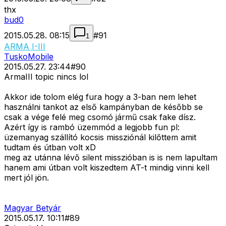
thx
bud0
2015.05.28. 08:15
#
91
1
ARMA I-III
TuskoMobile
2015.05.27. 23:44
#
90
ArmaIII topic nincs lol
Akkor ide tolom elég fura hogy a 3-ban nem lehet
használni tankot az első kampányban de később se
csak a vége felé meg csomó jármű csak fake dísz.
Azért így is rambó üzemmód a legjobb fun pl:
üzemanyag szállító kocsis missziónál kilőttem amit
tudtam és útban volt xD
meg az utánna lévő silent misszióban is is nem lapultam
hanem ami útban volt kiszedtem AT-t mindig vinni kell
mert jól jön.
Magyar Betyár
2015.05.17. 10:11
#
89