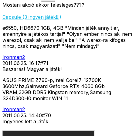
Mostani akció akkor felesleges????
Capsule (3 ingyen játék!!!)
e6550, HD6670 1GB, 4GB "Minden játék annyit ér,
amennyire a játékos tartja!" "Olyan ember nincs aki nem
warezol, csak aki nem vallja be." "A warez-ra kifogás
nincs, csak magyarázat!" "Nem mindegy!"
Ironman2
2011.06.25. 16:17
#
71
Beszarás! Magyar a játék!
ASUS PRIME Z790-p,Intel CoreI7-12700K
3600Mhz,Gainward Geforce RTX 4060 8Gb
VRAM,32GB DDR5 Kingston memory,Samsung
S24D300H0 monitor,WIN 11
Ironman2
2011.06.25. 14:40
#
70
Ingyenes lett a játék