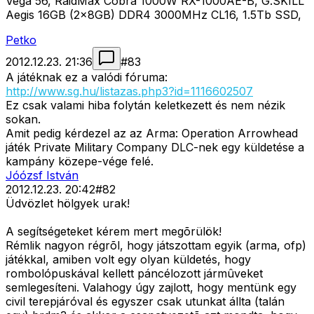
Vega 56, RaidMax Cobra 1000W RX-1000AE-B, G.SKILL
Aegis 16GB (2x8GB) DDR4 3000MHz CL16, 1.5Tb SSD,
Petko
2012.12.23. 21:36
#
83
A játéknak ez a valódi fóruma:
http://www.sg.hu/listazas.php3?id=1116602507
Ez csak valami hiba folytán keletkezett és nem nézik
sokan.
Amit pedig kérdezel az az Arma: Operation Arrowhead
játék Private Military Company DLC-nek egy küldetése a
kampány közepe-vége felé.
Jóózsf István
2012.12.23. 20:42
#
82
Üdvözlet hölgyek urak!
A segítségeteket kérem mert megõrülök!
Rémlik nagyon régrõl, hogy játszottam egyik (arma, ofp)
játékkal, amiben volt egy olyan küldetés, hogy
rombolópuskával kellett páncélozott jármûveket
semlegesíteni. Valahogy úgy zajlott, hogy mentünk egy
civil terepjáróval és egyszer csak utunkat állta (talán