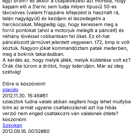
egy) brdm? és akkor a csapatvezetõ azt mondta, hogy
kapjam elõ a (farnc sem tudja milyen típusú) 50-es
távcsöves (valami frappáns kifejezést is használt rá,
talán nagyágyút) és kezdjem el leszedegetni a
harckocsikat. Mégpedig úgy, hogy keressem meg a
forró pontokat (ahol a motorjuk melegíti a páncélt) és
néhány lövéssel robbantsam fel õket. Ez öt-hat
páncélozott jármûvet jelentett vegyesen. t72, bmp is volt
köztük. Nagyon jókat kommandóztam patak mederben,
meg a bokrok takarásában.
A kérdés az, hogy melyik játék, melyik küldetése volt ez?
Órák óta túrom a drótot, hogy kiderüljön. Már az ideg
szétvág!
Elõre is köszönöm!
placido
2012.11.30. 16:46
#
81
sziasztok tudna valaki abban segíteni hogy lehet multyba
tolni az armát ugyanis csatlakozásnál azt írja hibás
verzió nem enged csatlakozni van valakinek ötlete?
köszönöm
Szkokan
2012.09.16. 00:52
#
80