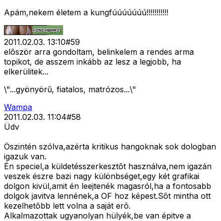
Apám,nekem életem a kungfúúúúúúú!!!!!!!!!!!
2011.02.03. 13:10
#
59
elõször arra gondoltam, belinkelem a rendes arma
topikot, de asszem inkább az lesz a legjobb, ha
elkerülitek...
\"...gyönyörű, fiatalos, matrózos...\"
Wampa
2011.02.03. 11:04
#
58
Üdv
Öszintén szólva,azérta kritikus hangoknak sok dologban
igazuk van.
Én speciel,a küldetésszerkesztõt használva,nem igazán
veszek észre bazi nagy különbséget,egy két grafikai
dolgon kivül,amit én leejtenék magasról,ha a fontosabb
dolgok javitva lennének,a OF hoz képest.Sõt mintha ott
kezelhetõbb lett volna a saját erõ.
Alkalmazottak ugyanolyan hülyék,be van épitve a