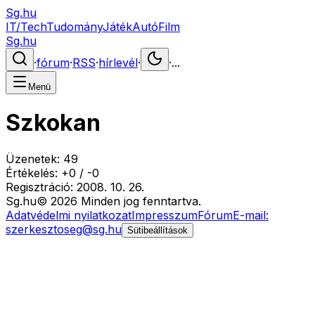
Sg.hu
IT/Tech
Tudomány
Játék
Autó
Film
Sg.hu
·
fórum
·
RSS
·
hírlevél
·
·
...
Menü
Szkokan
Üzenetek:
49
Értékelés:
+
0
/
-
0
Regisztráció:
2008. 10. 26.
Sg
.hu
©
2026
Minden jog fenntartva.
Adatvédelmi nyilatkozat
Impresszum
Fórum
E-mail:
szerkesztoseg@sg.hu
Sütibeállítások