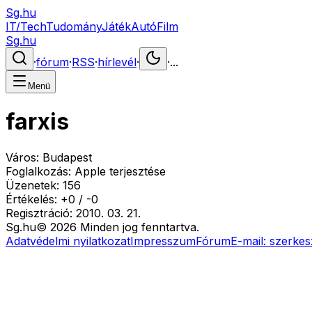
Sg.hu
IT/Tech
Tudomány
Játék
Autó
Film
Sg.hu
·
fórum
·
RSS
·
hírlevél
·
·
...
Menü
farxis
Város:
Budapest
Foglalkozás:
Apple terjesztése
Üzenetek:
156
Értékelés:
+
0
/
-
0
Regisztráció:
2010. 03. 21.
Sg
.hu
©
2026
Minden jog fenntartva.
Adatvédelmi nyilatkozat
Impresszum
Fórum
E-mail:
szerkes