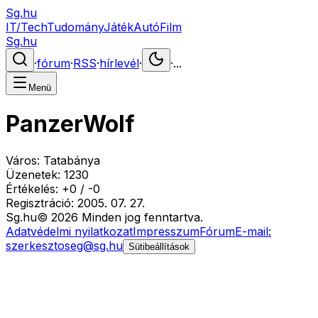
Sg.hu
IT/Tech
Tudomány
Játék
Autó
Film
Sg.hu
·
fórum
·
RSS
·
hírlevél
·
·
...
Menü
PanzerWolf
Város:
Tatabánya
Üzenetek:
1230
Értékelés:
+
0
/
-
0
Regisztráció:
2005. 07. 27.
Sg
.hu
©
2026
Minden jog fenntartva.
Adatvédelmi nyilatkozat
Impresszum
Fórum
E-mail:
szerkesztoseg@sg.hu
Sütibeállítások