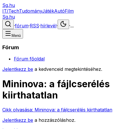
Sg.hu
IT/Tech
Tudomány
Játék
Autó
Film
Sg.hu
·
fórum
·
RSS
·
hírlevél
·
·
...
Menü
Fórum
Fórum főoldal
Jelentkezz be
a kedvenceid megtekintéséhez.
Mininova: a fájlcserélés
kiirthatatlan
Cikk olvasása:
Mininova: a fájlcserélés kiirthatatlan
Jelentkezz be
a hozzászóláshoz.