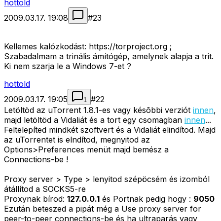
hottold
2009.03.17. 19:08
#
23
Kellemes kalózkodást: https://torproject.org ;
Szabadalmam a trinális ámítógép, amelynek alapja a trit.
Ki nem szarja le a Windows 7-et ?
hottold
2009.03.17. 19:05
#
22
1
Letöltöd az uTorrent 1.8.1-es vagy késõbbi verziót
innen
,
majd letöltöd a Vidaliát és a tort egy csomagban
innen
...
Feltelepíted mindkét szoftvert és a Vidaliát elindítod. Majd
az uTorrentet is elndítod, megnyitod az
Options>Preferences
menüt majd bemész a
Connections
-be !
Proxy server > Type
> lenyitod szépöcsém és izomból
átállítod a SOCKS5-re
Proxynak bírod:
127.0.0.1
és Portnak pedig hogy :
9050
Ezután beteszed a pipát még a
Use proxy server for
peer-to-peer connections
-be és ha ultraparás vagy