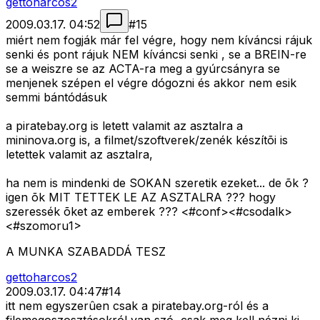
gettoharcos2
2009.03.17. 04:52
#
15
miért nem fogják már fel végre, hogy nem kíváncsi rájuk
senki és pont rájuk NEM kíváncsi senki , se a BREIN-re
se a weiszre se az ACTA-ra meg a gyúrcsányra se
menjenek szépen el végre dógozni és akkor nem esik
semmi bántódásuk
a piratebay.org is letett valamit az asztalra a
mininova.org is, a filmet/szoftverek/zenék készítõi is
letettek valamit az asztalra,
ha nem is mindenki de SOKAN szeretik ezeket... de õk ?
igen õk MIT TETTEK LE AZ ASZTALRA ??? hogy
szeressék õket az emberek ??? <#conf>
<#csodalk>
<#szomoru1>
A MUNKA SZABADDÁ TESZ
gettoharcos2
2009.03.17. 04:47
#
14
itt nem egyszerûen csak a piratebay.org-ról és a