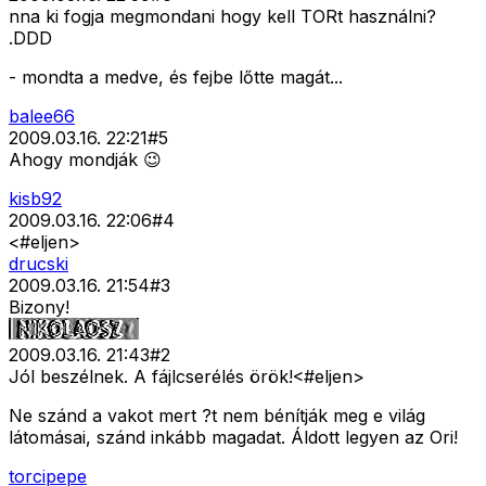
nna ki fogja megmondani hogy kell TORt használni?
.DDD
- mondta a medve, és fejbe lőtte magát...
balee66
2009.03.16. 22:21
#
5
Ahogy mondják 😉
kisb92
2009.03.16. 22:06
#
4
<#eljen>
drucski
2009.03.16. 21:54
#
3
Bizony!
2009.03.16. 21:43
#
2
Jól beszélnek. A fájlcserélés örök!<#eljen>
Ne szánd a vakot mert ?t nem bénítják meg e világ
látomásai, szánd inkább magadat. Áldott legyen az Ori!
torcipepe