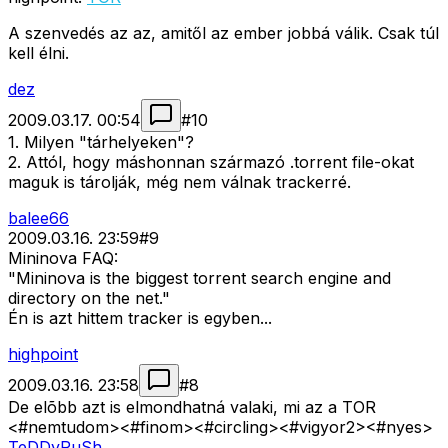
A szenvedés az az, amitől az ember jobbá válik. Csak túl
kell élni.
dez
2009.03.17. 00:54
#
10
1. Milyen "tárhelyeken"?
2. Attól, hogy máshonnan származó .torrent file-okat
maguk is tárolják, még nem válnak trackerré.
balee66
2009.03.16. 23:59
#
9
Mininova FAQ:
"Mininova is the biggest torrent search engine and
directory on the net."
Én is azt hittem tracker is egyben...
highpoint
2009.03.16. 23:58
#
8
De elõbb azt is elmondhatná valaki, mi az a TOR
<#nemtudom>
<#finom>
<#circling>
<#vigyor2>
<#nyes>
TeDDyRuSh