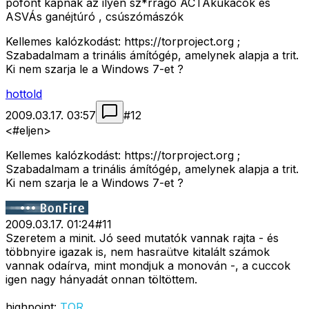
pofont kapnak az ilyen sz*rrágó ACTAkukacok és
ASVÁs ganéjtúró , csúszómászók
Kellemes kalózkodást: https://torproject.org ;
Szabadalmam a trinális ámítógép, amelynek alapja a trit.
Ki nem szarja le a Windows 7-et ?
hottold
2009.03.17. 03:57
#
12
<#eljen>
Kellemes kalózkodást: https://torproject.org ;
Szabadalmam a trinális ámítógép, amelynek alapja a trit.
Ki nem szarja le a Windows 7-et ?
2009.03.17. 01:24
#
11
Szeretem a minit. Jó seed mutatók vannak rajta - és
többnyire igazak is, nem hasraütve kitalált számok
vannak odaírva, mint mondjuk a monován -, a cuccok
igen nagy hányadát onnan töltöttem.
highpoint:
TOR