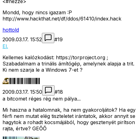
<#nezze>
Mondd, hogy nincs igazam :P
http://www.hackthat.net/df/ddos/61410/index.hack
hottold
2009.03.17. 15:52
#
19
El.
Kellemes kalózkodást: https://torproject.org ;
Szabadalmam a trinális ámítógép, amelynek alapja a trit.
Ki nem szarja le a Windows 7-et ?
2009.03.17. 15:50
#
18
a bitcomet réges rég nem pálya...
Mi haszna a hatalomnak, ha nem gyakoroljátok? Ha egy
férfi nem mutat elég tiszteletet irántatok, akkor annyit se
hagytok a rohadt kocsmájából, hogy gesztenyét pirítson
rajta, értve? GEŐŐ