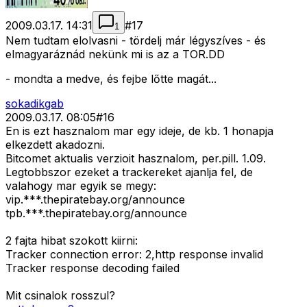
2009.03.17. 14:31
#
17
1
Nem tudtam elolvasni - tördelj már légyszíves - és
elmagyaráznád nekünk mi is az a TOR.DD
- mondta a medve, és fejbe lőtte magát...
sokadikgab
2009.03.17. 08:05
#
16
En is ezt hasznalom mar egy ideje, de kb. 1 honapja
elkezdett akadozni.
Bitcomet aktualis verzioit hasznalom, per.pill. 1.09.
Legtobbszor ezeket a trackereket ajanlja fel, de
valahogy mar egyik se megy:
vip.***.thepiratebay.org/announce
tpb.***.thepiratebay.org/announce
2 fajta hibat szokott kiirni:
Tracker connection error: 2,http response invalid
Tracker response decoding failed
Mit csinalok rosszul?