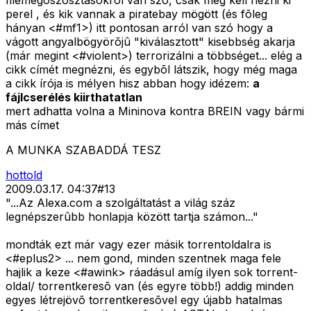
filemegoszosztásokról van szó, csak meg kell nézni ki
perel , és kik vannak a piratebay mögött (és fõleg
hányan <#mf1>
) itt pontosan arról van szó hogy a
vágott angyalbögyörõjû "kiválasztott" kisebbség akarja
(már megint <#violent>
) terrorizálni a többséget... elég a
cikk címét megnézni, és egybõl látszik, hogy még maga
a cikk írója is mélyen hisz abban hogy idézem:
a
fájlcserélés kiirthatatlan
mert adhatta volna a Mininova kontra BREIN vagy bármi
más címet
A MUNKA SZABADDÁ TESZ
hottold
2009.03.17. 04:37
#
13
"...Az Alexa.com a szolgáltatást a világ száz
legnépszerûbb honlapja között tartja számon..."
mondták ezt már vagy ezer másik torrentoldalra is
<#eplus2>
... nem gond, minden szentnek maga fele
hajlik a keze <#awink>
ráadásul amíg ilyen sok torrent-
oldal/ torrentkeresõ van (és egyre több!) addig minden
egyes létrejövõ torrentkeresõvel egy újabb hatalmas