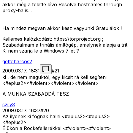
akkor még a felette lévõ
Resolve hostnames through
proxy
-ba is...
Ha mindez megvan akkor kész vagyunk! Gratulálok !
Kellemes kalózkodást: https://torproject.org ;
Szabadalmam a trinális ámítógép, amelynek alapja a trit.
Ki nem szarja le a Windows 7-et ?
gettoharcos2
2009.03.17. 18:31
#
21
ki , de nem maguktól, egy kicsit rá kell segíteni
<#eplus2>
<#violent>
<#violent>
<#violent>
A MUNKA SZABADDÁ TESZ
szily3
2009.03.17. 16:37
#
20
Az ilyenek ki fognak halni <#eplus2>
<#eplus2>
<#eplus2>
Élükön a Rockefellerékkel <#violent>
<#violent>