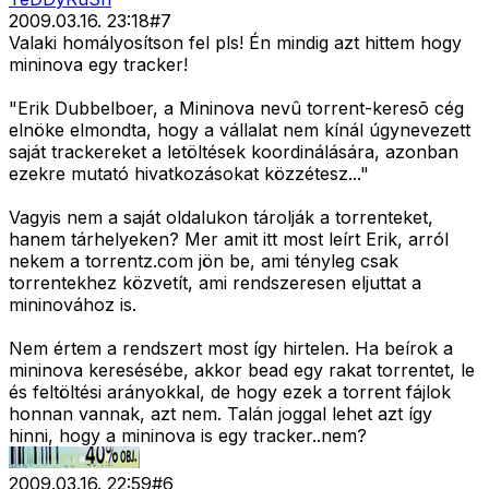
2009.03.16. 23:18
#
7
Valaki homályosítson fel pls! Én mindig azt hittem hogy
mininova egy tracker!
"Erik Dubbelboer, a Mininova nevû torrent-keresõ cég
elnöke elmondta, hogy a vállalat nem kínál úgynevezett
saját trackereket a letöltések koordinálására, azonban
ezekre mutató hivatkozásokat közzétesz..."
Vagyis nem a saját oldalukon tárolják a torrenteket,
hanem tárhelyeken? Mer amit itt most leírt Erik, arról
nekem a torrentz.com jön be, ami tényleg csak
torrentekhez közvetít, ami rendszeresen eljuttat a
mininovához is.
Nem értem a rendszert most így hirtelen. Ha beírok a
mininova keresésébe, akkor bead egy rakat torrentet, le
és feltöltési arányokkal, de hogy ezek a torrent fájlok
honnan vannak, azt nem. Talán joggal lehet azt így
hinni, hogy a mininova is egy tracker..nem?
2009.03.16. 22:59
#
6