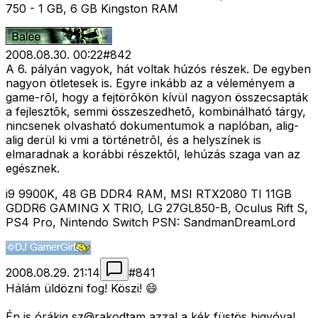
750 - 1 GB, 6 GB Kingston RAM
2008.08.30. 00:22
#
842
A 6. pályán vagyok, hát voltak húzós részek. De egyben
nagyon ötletesek is. Egyre inkább az a véleményem a
game-rõl, hogy a fejtörõkön kívül nagyon összecsapták
a fejlesztõk, semmi összeszedhetõ, kombinálható tárgy,
nincsenek olvasható dokumentumok a naplóban, alig-
alig derül ki vmi a történetrõl, és a helyszínek is
elmaradnak a korábbi részektõl, lehúzás szaga van az
egésznek.
i9 9900K, 48 GB DDR4 RAM, MSI RTX2080 TI 11GB
GDDR6 GAMING X TRIO, LG 27GL850-B, Oculus Rift S,
PS4 Pro, Nintendo Switch PSN: SandmanDreamLord
2008.08.29. 21:14
#
841
Hálám üldözni fog! Köszi! 😄
Én is órákig sz@rakodtam azzal a kék füstös bigyóval,