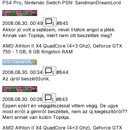
PS4 Pro, Nintendo Switch PSN: SandmanDreamLord
2008.08.30. 00:49
#
845
1
Akkor jó volt a sejtésem, mivel írtátok angol a játék.
Annak van Topikja, miért nem ott beszélitek meg?
AMD Athlon II X4 QuadCore (4x3 Ghz), Geforce GTX
750 - 1 GB, 6 GB Kingston RAM
2008.08.30. 00:34
#
844
1
Az újról beszél(t)ünk.
2008.08.30. 00:28
#
843
1
Éppen ezért én végigjátszással vittem végig. De ugye
most errõl a gémrõl beszéltek, nem az új kiegészítõrõl??
Mert annak van külön Topikja.
AMD Athlon II X4 QuadCore (4x3 Ghz), Geforce GTX