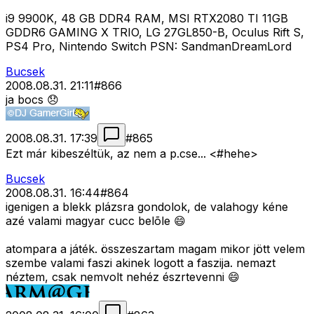
i9 9900K, 48 GB DDR4 RAM, MSI RTX2080 TI 11GB
GDDR6 GAMING X TRIO, LG 27GL850-B, Oculus Rift S,
PS4 Pro, Nintendo Switch PSN: SandmanDreamLord
Bucsek
2008.08.31. 21:11
#
866
ja bocs 😞
2008.08.31. 17:39
#
865
Ezt már kibeszéltük, az nem a p.cse... <#hehe>
Bucsek
2008.08.31. 16:44
#
864
igenigen a blekk plázsra gondolok, de valahogy kéne
azé valami magyar cucc belõle 😄
atompara a játék. összeszartam magam mikor jött velem
szembe valami faszi akinek logott a faszija. nemazt
néztem, csak nemvolt nehéz észrtevenni 😄