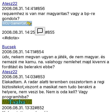
Atesz22
2008.08.31. 14:41
#
856
requiemhez is van mar magyaritas? vagy a bp-re
gondolx?
2008.08.31. 14:25
#
855
<#idiota>
Bucsek
2008.08.31. 14:11
#
854
üdv, nekem megvan ugyan a játék, de nem magyar. és
nemazé me kamu. na. valahogy nemlehet majd kivenni a
forditást és belerakni ebbe?
Atesz22
2008.08.31. 14:03
#
853
Elakadtam. A radar alatti teremben osszetortem a regi
biztositekot,viszont a masikat nem tudo berakni a
helyere, nem veszi be. Nem is oda kell? Vagy
programhiba?
2008.08.31. 13:32
#
852