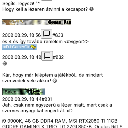
Segíts, légyszi! ^^
Hogy kell a lézeren átvinni a kecsapot? 😄
2008.08.29. 18:56
#
833
és 4 és így tovább remélem <#vigyor2>
2008.08.29. 18:48
#
832
😄
Kár, hogy már kiléptem a játékból.. de mindjárt
szenvedek vele akkor! 😄
2008.08.29. 18:44
#
831
Jah, csak nem egyszerû a lézer miatt, mert csak a
szerves anyagokat engedi át. xD
i9 9900K, 48 GB DDR4 RAM, MSI RTX2080 TI 11GB
GDDR6 GAMING X TRIO, LG 27GL850-B, Oculus Rift S,