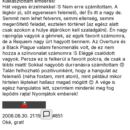
Kiakasztottam emberek!
Hát vegyes érzelmekkel :S Nem erre számítottam. A
légkör jó, sõt egyenesen felemelõ, de! És itt a nagy de.
Semmit nem lehet felvenni, semmi ellenség, semmi
megerõltetõ feladat, esztelen történet (az egész alatt
csak azokon a hülye átjárókon kell szaladgálni). Én nagy
rajongója vagyok a gémnek, az egyik favorit számomra,
de a Requiem nagy ûrt hagyott bennem. Az Overture és
a Black Plague valami fenomenális volt, de ez nem
hozza a színvonalat számomra :S Eléggé csalódott
vagyok. Persze ez is felkerül a favorit polcra, de csak a
többi miatt! Sokkal nagyobb durranásra számítottam 😞
Talán felhozható pozitívumként, hogy a hangulat az
felemelõ (néha fostam, mint atom), mint például mikor
hirtelen lépteket hallasz magad mögött 😊 A vége is
egész hangulatos lett, szerintem mindenki meg fog
lepõdni rajta! Nyomjátok emberek!
2008.08.30. 21:19
#
851
Oké, grat!