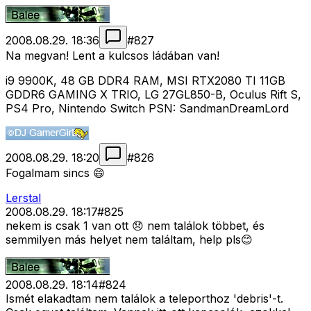
2008.08.29. 18:36
#
827
Na megvan! Lent a kulcsos ládában van!
i9 9900K, 48 GB DDR4 RAM, MSI RTX2080 TI 11GB
GDDR6 GAMING X TRIO, LG 27GL850-B, Oculus Rift S,
PS4 Pro, Nintendo Switch PSN: SandmanDreamLord
2008.08.29. 18:20
#
826
Fogalmam sincs 😄
Lerstal
2008.08.29. 18:17
#
825
nekem is csak 1 van ott 😞 nem találok többet, és
semmilyen más helyet nem találtam, help pls😊
2008.08.29. 18:14
#
824
Ismét elakadtam nem találok a teleporthoz 'debris'-t.