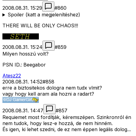
2008.08.31. 15:29
#
860
Spoiler (katt a megjelenítéshez)
THERE WILL BE ONLY CHAOS!!!
2008.08.31. 15:24
#
859
Milyen hosszú volt?
PSN ID.: Beegabor
Atesz22
2008.08.31. 14:52
#
858
erre a biztositekos dologra nem tudx vlmit?
vagy hogy kell aram ala hozni a radart?
2008.08.31. 14:47
#
857
Requiemet most fordítják, kéremszépen. Szinkronról én
nem tudok, hogy lesz-e hozzá, de nem hinném.
És igen, ki lehet szedni, de ez nem éppen legális dolog...