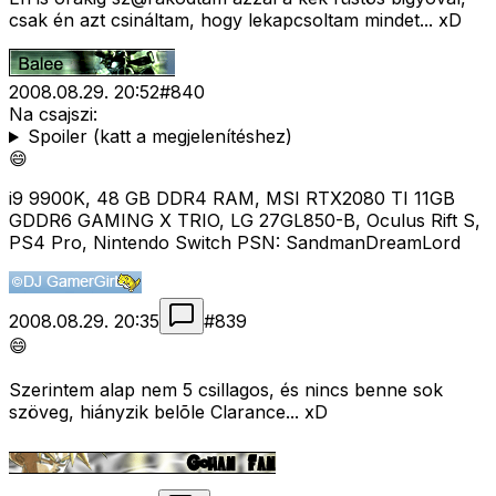
csak én azt csináltam, hogy lekapcsoltam mindet... xD
2008.08.29. 20:52
#
840
Na csajszi:
Spoiler (katt a megjelenítéshez)
😄
i9 9900K, 48 GB DDR4 RAM, MSI RTX2080 TI 11GB
GDDR6 GAMING X TRIO, LG 27GL850-B, Oculus Rift S,
PS4 Pro, Nintendo Switch PSN: SandmanDreamLord
2008.08.29. 20:35
#
839
😄
Szerintem alap nem 5 csillagos, és nincs benne sok
szöveg, hiányzik belõle Clarance... xD