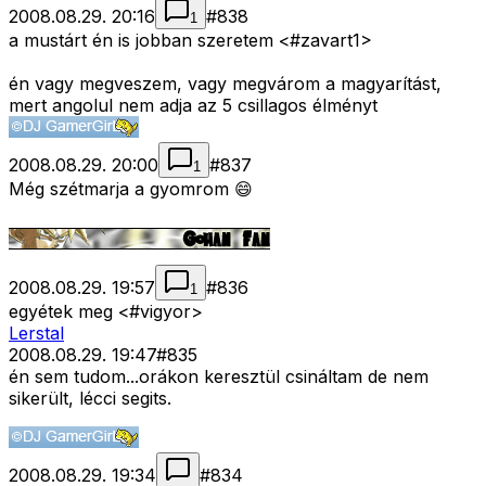
2008.08.29. 20:16
#
838
1
a mustárt én is jobban szeretem <#zavart1>
én vagy megveszem, vagy megvárom a magyarítást,
mert angolul nem adja az 5 csillagos élményt
2008.08.29. 20:00
#
837
1
Még szétmarja a gyomrom 😄
2008.08.29. 19:57
#
836
1
egyétek meg <#vigyor>
Lerstal
2008.08.29. 19:47
#
835
én sem tudom...orákon keresztül csináltam de nem
sikerült, lécci segits.
2008.08.29. 19:34
#
834