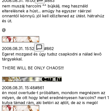
2008.08.31. 16:00
#
863
nem muszáj harcolni ^^ bújkálj. meg használd
elterelésnek a húst... amúgy ha egyszer ráérzel
onnantól könnyû. jól kell idõzítened az ütést. hátrahúz
és üt.
@
2008.08.31. 15:52
#
862
Egeret mozgasd és úgy tudsz csapkodni a nálad levõ
tárgyakkal.
THERE WILL BE ONLY CHAOS!!!
2008.08.31. 15:48
#
861
én most overtude-t próbáltam, mondom megnézem az
milyen, de ott hogy lehet eredményesen harcolni? mert 1
kutya támad rám, aki betöri az ajtót, de az is megöl