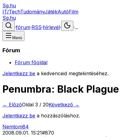
Sg.hu
IT/Tech
Tudomány
Játék
Autó
Film
Sg.hu
·
fórum
·
RSS
·
hírlevél
·
·
...
Menü
Fórum
Fórum főoldal
Jelentkezz be
a kedvenceid megtekintéséhez.
Penumbra: Black Plague
← Előző
Oldal
3
/
20
Következő →
Jelentkezz be
a hozzászóláshoz.
Nemtom84
2008.09.01. 15:21
#
870