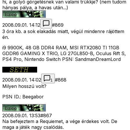
hi, a golyó görgetésnek van valami trükkje? (nem tudom
hányas pálya, a havas után...)
2008.09.01. 14:12
#
869
3 óra kb. a sok elakadás miatt, végül mindenre rájöttem
én.
i9 9900K, 48 GB DDR4 RAM, MSI RTX2080 TI 11GB
GDDR6 GAMING X TRIO, LG 27GL850-B, Oculus Rift S,
PS4 Pro, Nintendo Switch PSN: SandmanDreamLord
2008.09.01. 14:02
#
868
1
Milyen hosszú volt?
PSN ID.: Beegabor
2008.09.01. 13:53
#
867
Na befejeztem a Requiemet, a vége érdekes volt. De
maga a játék nagy csalódás.