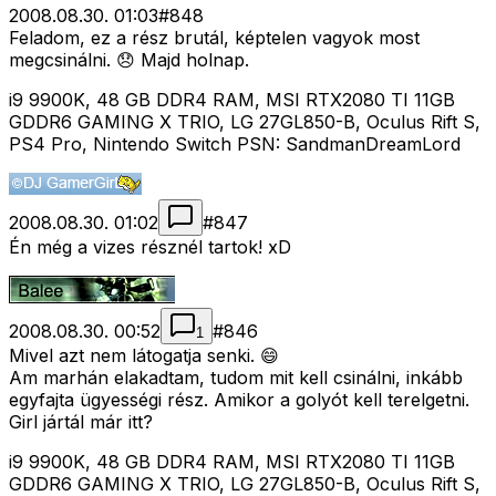
2008.08.30. 01:03
#
848
Feladom, ez a rész brutál, képtelen vagyok most
megcsinálni. 😞 Majd holnap.
i9 9900K, 48 GB DDR4 RAM, MSI RTX2080 TI 11GB
GDDR6 GAMING X TRIO, LG 27GL850-B, Oculus Rift S,
PS4 Pro, Nintendo Switch PSN: SandmanDreamLord
2008.08.30. 01:02
#
847
Én még a vizes résznél tartok! xD
2008.08.30. 00:52
#
846
1
Mivel azt nem látogatja senki. 😄
Am marhán elakadtam, tudom mit kell csinálni, inkább
egyfajta ügyességi rész. Amikor a golyót kell terelgetni.
Girl jártál már itt?
i9 9900K, 48 GB DDR4 RAM, MSI RTX2080 TI 11GB
GDDR6 GAMING X TRIO, LG 27GL850-B, Oculus Rift S,