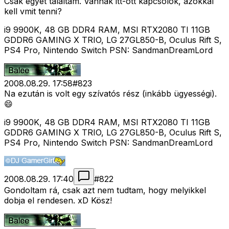
Csak egyet találtam. Vannak itt-ott kapcsolók, azokkal
kell vmit tenni?
i9 9900K, 48 GB DDR4 RAM, MSI RTX2080 TI 11GB
GDDR6 GAMING X TRIO, LG 27GL850-B, Oculus Rift S,
PS4 Pro, Nintendo Switch PSN: SandmanDreamLord
2008.08.29. 17:58
#
823
Na ezután is volt egy szívatós rész (inkább ügyességi).
😄
i9 9900K, 48 GB DDR4 RAM, MSI RTX2080 TI 11GB
GDDR6 GAMING X TRIO, LG 27GL850-B, Oculus Rift S,
PS4 Pro, Nintendo Switch PSN: SandmanDreamLord
2008.08.29. 17:40
#
822
Gondoltam rá, csak azt nem tudtam, hogy melyikkel
dobja el rendesen. xD Kösz!