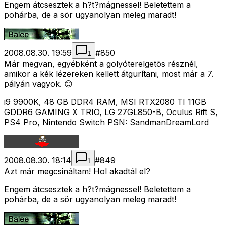
Engem átcsesztek a h?t?mágnessel! Beletettem a
pohárba, de a sör ugyanolyan meleg maradt!
2008.08.30. 19:59
#
850
1
Már megvan, egyébként a golyóterelgetõs résznél,
amikor a kék lézereken kellett átgurítani, most már a 7.
pályán vagyok. 😊
i9 9900K, 48 GB DDR4 RAM, MSI RTX2080 TI 11GB
GDDR6 GAMING X TRIO, LG 27GL850-B, Oculus Rift S,
PS4 Pro, Nintendo Switch PSN: SandmanDreamLord
2008.08.30. 18:14
#
849
1
Azt már megcsináltam! Hol akadtál el?
Engem átcsesztek a h?t?mágnessel! Beletettem a
pohárba, de a sör ugyanolyan meleg maradt!