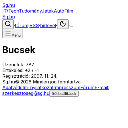
Sg.hu
IT/Tech
Tudomány
Játék
Autó
Film
Sg.hu
·
fórum
·
RSS
·
hírlevél
·
·
...
Menü
Bucsek
Üzenetek:
787
Értékelés:
+
2
/
-
1
Regisztráció:
2007. 11. 24.
Sg
.hu
©
2026
Minden jog fenntartva.
Adatvédelmi nyilatkozat
Impresszum
Fórum
E-mail:
szerkesztoseg@sg.hu
Sütibeállítások