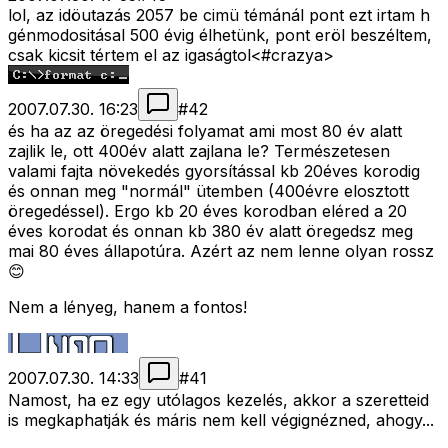
lol, az idöutazás 2057 be cimü témánál pont ezt irtam h
génmodositásal 500 évig élhetünk, pont eröl beszéltem,
csak kicsit tértem el az igaságtol<#crazya>
2007.07.30. 16:23
#
42
és ha az az öregedési folyamat ami most 80 év alatt
zajlik le, ott 400év alatt zajlana le? Természetesen
valami fajta növekedés gyorsítással kb 20éves korodig
és onnan meg "normál" ütemben (400évre elosztott
öregedéssel). Ergo kb 20 éves korodban eléred a 20
éves korodat és onnan kb 380 év alatt öregedsz meg
mai 80 éves állapotúra. Azért az nem lenne olyan rossz
😊
Nem a lényeg, hanem a fontos!
2007.07.30. 14:33
#
41
Namost, ha ez egy utólagos kezelés, akkor a szeretteid
is megkaphatják és máris nem kell végignézned, ahogy...