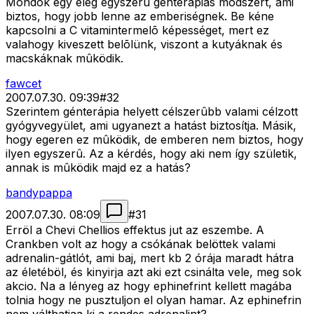
Mondok egy elég egyszerû génterápiás módszert, ami
biztos, hogy jobb lenne az emberiségnek. Be kéne
kapcsolni a C vitamintermelõ képességet, mert ez
valahogy kiveszett belõlünk, viszont a kutyáknak és
macskáknak mûködik.
fawcet
2007.07.30. 09:39
#
32
Szerintem génterápia helyett célszerûbb valami célzott
gyógyvegyület, ami ugyanezt a hatást biztosítja. Másik,
hogy egeren ez mûködik, de emberen nem biztos, hogy
ilyen egyszerû. Az a kérdés, hogy aki nem így születik,
annak is mûködik majd ez a hatás?
bandypappa
2007.07.30. 08:09
#
31
Erröl a Chevi Chellios effektus jut az eszembe. A
Crankben volt az hogy a csókának belöttek valami
adrenalin-gátlót, ami baj, mert kb 2 órája maradt hátra
az életéböl, és kinyirja azt aki ezt csinálta vele, meg sok
akcio. Na a lényeg az hogy ephinefrint kellett magába
tolnia hogy ne pusztuljon el olyan hamar. Az ephinefrin