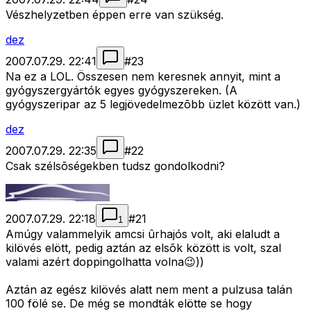
Vészhelyzetben éppen erre van szükség.
dez
2007.07.29. 22:41
#
23
Na ez a LOL. Összesen nem keresnek annyit, mint a
gyógyszergyártók egyes gyógyszereken. (A
gyógyszeripar az 5 legjövedelmezõbb üzlet között van.)
dez
2007.07.29. 22:35
#
22
Csak szélsõségekben tudsz gondolkodni?
2007.07.29. 22:18
#
21
1
Amúgy valammelyik amcsi ûrhajós volt, aki elaludt a
kilövés elött, pedig aztán az elsõk között is volt, szal
valami azért doppingolhatta volna😉))
Aztán az egész kilövés alatt nem ment a pulzusa talán
100 fölé se. De még se mondták elötte se hogy