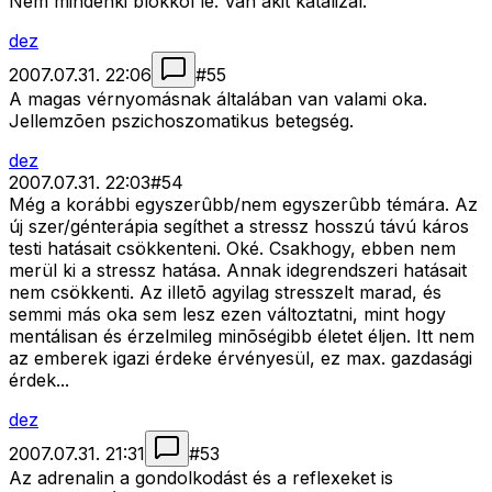
Nem mindenki blokkol le. Van akit katalizál.
dez
2007.07.31. 22:06
#
55
A magas vérnyomásnak általában van valami oka.
Jellemzõen pszichoszomatikus betegség.
dez
2007.07.31. 22:03
#
54
Még a korábbi egyszerûbb/nem egyszerûbb témára. Az
új szer/génterápia segíthet a stressz hosszú távú káros
testi hatásait csökkenteni. Oké. Csakhogy, ebben nem
merül ki a stressz hatása. Annak idegrendszeri hatásait
nem csökkenti. Az illetõ agyilag stresszelt marad, és
semmi más oka sem lesz ezen változtatni, mint hogy
mentálisan és érzelmileg minõségibb életet éljen. Itt nem
az emberek igazi érdeke érvényesül, ez max. gazdasági
érdek...
dez
2007.07.31. 21:31
#
53
Az adrenalin a gondolkodást és a reflexeket is