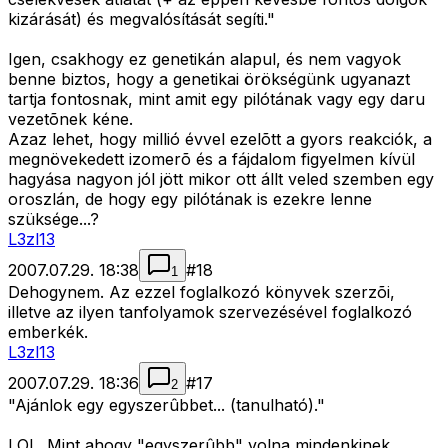
kizárását) és megvalósítását segíti."
Igen, csakhogy ez genetikán alapul, és nem vagyok
benne biztos, hogy a genetikai örökségünk ugyanazt
tartja fontosnak, mint amit egy pilótának vagy egy daru
vezetõnek kéne.
Azaz lehet, hogy millió évvel ezelõtt a gyors reakciók, a
megnövekedett izomerõ és a fájdalom figyelmen kívül
hagyása nagyon jól jött mikor ott állt veled szemben egy
oroszlán, de hogy egy pilótának is ezekre lenne
szüksége...?
L3zl13
2007.07.29. 18:38
#
18
1
Dehogynem. Az ezzel foglalkozó könyvek szerzõi,
illetve az ilyen tanfolyamok szervezésével foglalkozó
emberkék.
L3zl13
2007.07.29. 18:36
#
17
2
"Ajánlok egy egyszerûbbet... (tanulható)."
LOL. Mint ahogy "egyszerûbb" volna mindenkinek