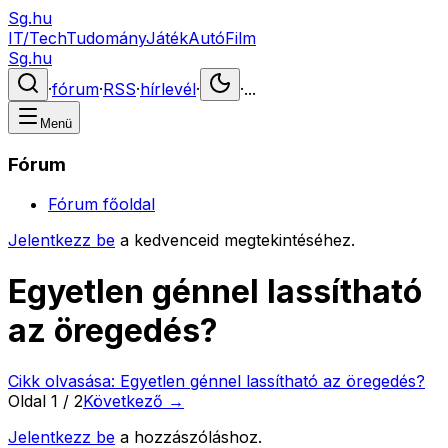
Sg.hu
IT/Tech
Tudomány
Játék
Autó
Film
Sg.hu
·
fórum
·
RSS
·
hírlevél
·
·
...
Menü
Fórum
Fórum főoldal
Jelentkezz be
a kedvenceid megtekintéséhez.
Egyetlen génnel lassítható
az öregedés?
Cikk olvasása:
Egyetlen génnel lassítható az öregedés?
Oldal
1
/
2
Következő →
Jelentkezz be
a hozzászóláshoz.