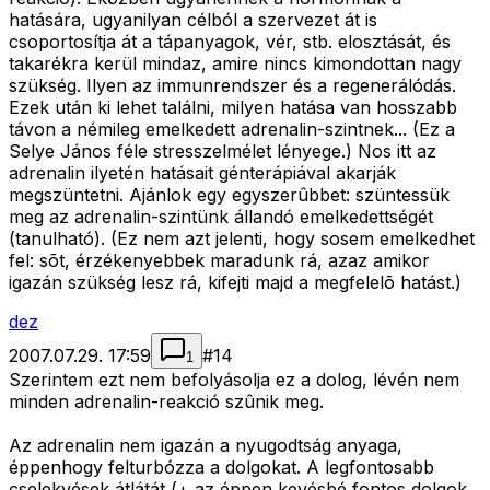
hatására, ugyanilyan célból a szervezet át is
csoportosítja át a tápanyagok, vér, stb. elosztását, és
takarékra kerül mindaz, amire nincs kimondottan nagy
szükség. Ilyen az immunrendszer és a regenerálódás.
Ezek után ki lehet találni, milyen hatása van hosszabb
távon a némileg emelkedett adrenalin-szintnek... (Ez a
Selye János féle stresszelmélet lényege.) Nos itt az
adrenalin ilyetén hatásait génterápiával akarják
megszüntetni. Ajánlok egy egyszerûbbet: szüntessük
meg az adrenalin-szintünk állandó emelkedettségét
(tanulható). (Ez nem azt jelenti, hogy sosem emelkedhet
fel: sõt, érzékenyebbek maradunk rá, azaz amikor
igazán szükség lesz rá, kifejti majd a megfelelõ hatást.)
dez
2007.07.29. 17:59
#
14
1
Szerintem ezt nem befolyásolja ez a dolog, lévén nem
minden adrenalin-reakció szûnik meg.
Az adrenalin nem igazán a nyugodtság anyaga,
éppenhogy felturbózza a dolgokat. A legfontosabb
cselekvések átlátát (+ az éppen kevésbé fontos dolgok