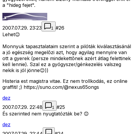
a "hideg fejet".
2007.07.29. 23:23
#
26
1
Lehet😉
Monnyuk tapasztalataim szerint a pilóták kiválasztásánál
a jó egészség megelõzi azt, hogy agyilag mennyire van
ott a gyerek (persze mindekettõnek azért átlag felettinek
kell lennie). Szal ez a gyógyszer/génkezelés valszeg
nekik is jól jönne😉))
Histeria est magistra vitae. Ez nem trollkodás, ez online
graffiti! ;) https://suno.com/@nexus65ongs
dez
2007.07.29. 22:48
#
25
1
És szerinted nem nyugtatózták be? 😊
dez
2007.07.29. 22:44
#
24