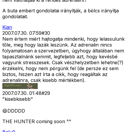
nem válthatjaa ki a rendes adrenalint?
A buta embert gondolatai irányítják, a bölcs irányítja
gondolatait.
Kian
2007.07.30. 07:59
#
30
Nem értem miért hajtogatja mindenki, hogy lelassulunk
tõle, meg hogy lazák leszünk. Az adrenalin nincs
folyamatosan a szervezetben, úgyhogy általában nem
tapasztalnánk semmit, legfeljebb azt, hogy kevésbé
vagyunk stresszesek. Csak vészhelyzetben lehetne(?)
érzékelni, hogy nem pörgünk fel (de persze ez sem
biztos, hiszen azt írta a cikk, hogy reagáltak az
adrenalinra, csak kisebb mértékben).
2007.07.30. 01:48
#
29
"kisebkisebb"
😄DDDDD
THE HUNTER coming soon ^^