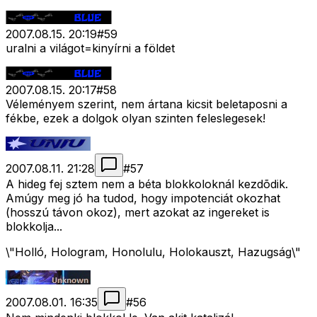
2007.08.15. 20:19
#
59
uralni a világot=kinyírni a földet
2007.08.15. 20:17
#
58
Véleményem szerint, nem ártana kicsit beletaposni a
fékbe, ezek a dolgok olyan szinten feleslegesek!
2007.08.11. 21:28
#
57
A hideg fej sztem nem a béta blokkoloknál kezdõdik.
Amúgy meg jó ha tudod, hogy impotenciát okozhat
(hosszú távon okoz), mert azokat az ingereket is
blokkolja...
\"Holló, Hologram, Honolulu, Holokauszt, Hazugság\"
2007.08.01. 16:35
#
56