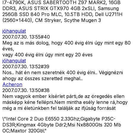
I7-4790K, ASUS SABERTOOTH Z97 MARK2, 16GB
DDR3, ASUS STRIX GTX970 4GB 2xSLI, Samsung
256GB SSD 840 Pro MLC, 10.5TB HDD, Dell U2711H
(2560x1440), CM Stryker, Scythe Mugen 3
jóhangulat
2007.07.30. 13:55
#
40
Meg az is más dolog, hogy 400 évig élni úgy mint egy 80
éves,
vagy 400 évig élni úgy mint egy 20 éves
jóhangulat
2007.07.30. 13:52
#
39
Nos.. hát én nem szeretnék 400 évig élni.. Végignézni
ahogy az összes szeretted meghal..
Acheron
2007.07.30. 13:50
#
38
Nem vagyok ember kísérlet párti,de az öregedés ellen
másképp kéne fellépni.Nem mintha esély lenne rá,hogy
még a mi életünkben fel találják az ifjúság forrását
\"Intel Core 2 Duo E6550 2.33Ghz;Gigabyte P35C-
DS3R;Kingmax 4Gbyte Ddr2;Msi Nx8800Gts 320 Mb
OC;Maxtor 320Gb\"