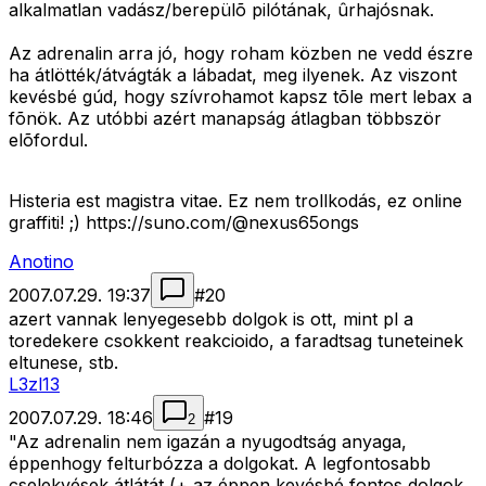
alkalmatlan vadász/berepülõ pilótának, ûrhajósnak.
Az adrenalin arra jó, hogy roham közben ne vedd észre
ha átlötték/átvágták a lábadat, meg ilyenek. Az viszont
kevésbé gúd, hogy szívrohamot kapsz tõle mert lebax a
fõnök. Az utóbbi azért manapság átlagban többször
elõfordul.
Histeria est magistra vitae. Ez nem trollkodás, ez online
graffiti! ;) https://suno.com/@nexus65ongs
Anotino
2007.07.29. 19:37
#
20
azert vannak lenyegesebb dolgok is ott, mint pl a
toredekere csokkent reakcioido, a faradtsag tuneteinek
eltunese, stb.
L3zl13
2007.07.29. 18:46
#
19
2
"Az adrenalin nem igazán a nyugodtság anyaga,
éppenhogy felturbózza a dolgokat. A legfontosabb
cselekvések átlátát (+ az éppen kevésbé fontos dolgok