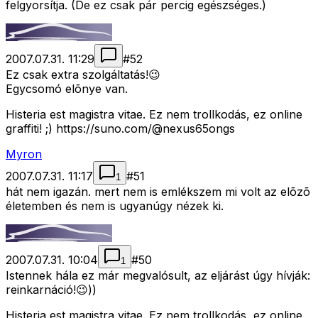
felgyorsítja. (De ez csak pár percig egészséges.)
2007.07.31. 11:29
#
52
Ez csak extra szolgáltatás!😉
Egycsomó elõnye van.
Histeria est magistra vitae. Ez nem trollkodás, ez online
graffiti! ;) https://suno.com/@nexus65ongs
Myron
2007.07.31. 11:17
#
51
1
hát nem igazán. mert nem is emlékszem mi volt az elõzõ
életemben és nem is ugyanúgy nézek ki.
2007.07.31. 10:04
#
50
1
Istennek hála ez már megvalósult, az eljárást úgy hívják:
reinkarnáció!😉))
Histeria est magistra vitae. Ez nem trollkodás, ez online