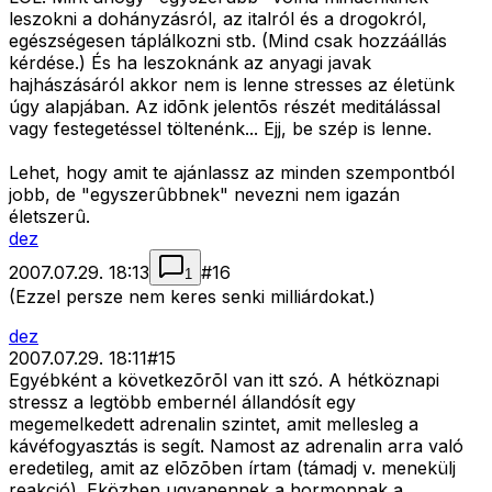
leszokni a dohányzásról, az italról és a drogokról,
egészségesen táplálkozni stb. (Mind csak hozzáállás
kérdése.) És ha leszoknánk az anyagi javak
hajhászásáról akkor nem is lenne stresses az életünk
úgy alapjában. Az idõnk jelentõs részét meditálással
vagy festegetéssel töltenénk... Ejj, be szép is lenne.
Lehet, hogy amit te ajánlassz az minden szempontból
jobb, de "egyszerûbbnek" nevezni nem igazán
életszerû.
dez
2007.07.29. 18:13
#
16
1
(Ezzel persze nem keres senki milliárdokat.)
dez
2007.07.29. 18:11
#
15
Egyébként a következõrõl van itt szó. A hétköznapi
stressz a legtöbb embernél állandósít egy
megemelkedett adrenalin szintet, amit mellesleg a
kávéfogyasztás is segít. Namost az adrenalin arra való
eredetileg, amit az elõzõben írtam (támadj v. menekülj
reakció). Eközben ugyanennek a hormonnak a