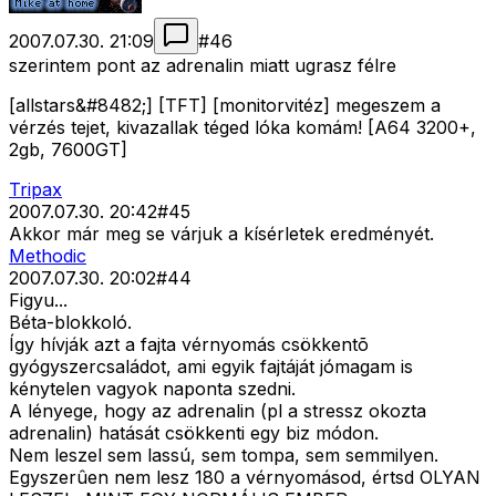
2007.07.30. 21:09
#
46
szerintem pont az adrenalin miatt ugrasz félre
[allstars&#8482;] [TFT] [monitorvitéz] megeszem a
vérzés tejet, kivazallak téged lóka komám! [A64 3200+,
2gb, 7600GT]
Tripax
2007.07.30. 20:42
#
45
Akkor már meg se várjuk a kísérletek eredményét.
Methodic
2007.07.30. 20:02
#
44
Figyu...
Béta-blokkoló.
Így hívják azt a fajta vérnyomás csökkentõ
gyógyszercsaládot, ami egyik fajtáját jómagam is
kénytelen vagyok naponta szedni.
A lényege, hogy az adrenalin (pl a stressz okozta
adrenalin) hatását csökkenti egy biz módon.
Nem leszel sem lassú, sem tompa, sem semmilyen.
Egyszerûen nem lesz 180 a vérnyomásod, értsd OLYAN