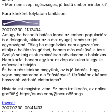
- Mér nem szép, egészséges, jó testû ember mindenki?
Kara kánként folytatom tanításom.
2007.07.30. 11:12
#
34
Amúgy ha hasonló hatása lenne az emberi populációra
is a dolognak, akkor az a mai nyugdíj rendszert jól
agyonvágná. Fõleg ha megnézitek nem egyszerûen
eltolja a halálozási görbét, hanem más esésûvé is teszi.
Szal jó sokáig csak minimálisan növekedne a halálozás.
Nem korfa, hanem egy kor oszlop alakulna ki egy kis
csúccsal a tetején.
És ha a részletekbe megyünk, az is jó kérdés, hogy
vajon megmaradna-e a "nõstények" férfiakéhoz képest
hosszabb várható élettartama?
Histeria est magistra vitae. Ez nem trollkodás, ez online
graffiti! ;) https://suno.com/@nexus65ongs
fawcet
2007.07.30. 09:41
#
33