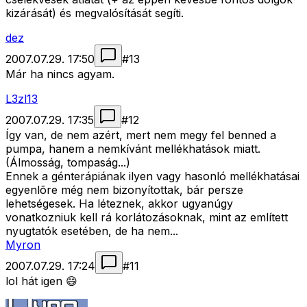
kizárását) és megvalósítását segíti.
dez
2007.07.29. 17:50
#
13
Már ha nincs agyam.
L3zl13
2007.07.29. 17:35
#
12
Így van, de nem azért, mert nem megy fel benned a
pumpa, hanem a nemkívánt mellékhatások miatt.
(Álmosság, tompaság...)
Ennek a génterápiának ilyen vagy hasonló mellékhatásai
egyenlõre még nem bizonyítottak, bár persze
lehetségesek. Ha léteznek, akkor ugyanúgy
vonatkozniuk kell rá korlátozásoknak, mint az említett
nyugtatók esetében, de ha nem...
Myron
2007.07.29. 17:24
#
11
lol hát igen 😄