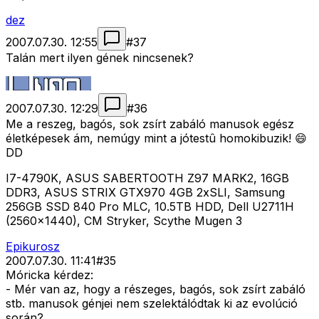
dez
2007.07.30. 12:55
#
37
Talán mert ilyen gének nincsenek?
2007.07.30. 12:29
#
36
Me a reszeg, bagós, sok zsírt zabáló manusok egész
életképesek ám, nemúgy mint a jótestû homokibuzik! 😄
DD
I7-4790K, ASUS SABERTOOTH Z97 MARK2, 16GB
DDR3, ASUS STRIX GTX970 4GB 2xSLI, Samsung
256GB SSD 840 Pro MLC, 10.5TB HDD, Dell U2711H
(2560x1440), CM Stryker, Scythe Mugen 3
Epikurosz
2007.07.30. 11:41
#
35
Móricka kérdez:
- Mér van az, hogy a részeges, bagós, sok zsírt zabáló
stb. manusok génjei nem szelektálódtak ki az evolúció
során?