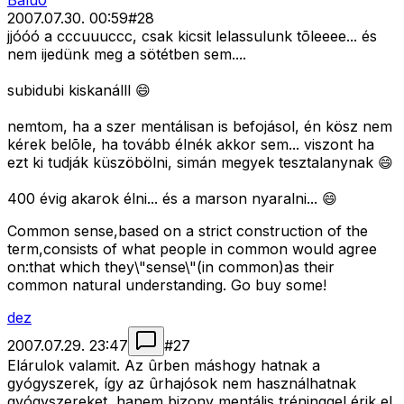
Balu0
2007.07.30. 00:59
#
28
jjóóó a cccuuuccc, csak kicsit lelassulunk tõleeee... és
nem ijedünk meg a sötétben sem....
subidubi kiskanálll 😄
nemtom, ha a szer mentálisan is befojásol, én kösz nem
kérek belõle, ha tovább élnék akkor sem... viszont ha
ezt ki tudják küszöbölni, simán megyek tesztalanynak 😄
400 évig akarok élni... és a marson nyaralni... 😄
Common sense,based on a strict construction of the
term,consists of what people in common would agree
on:that which they\"sense\"(in common)as their
common natural understanding. Go buy some!
dez
2007.07.29. 23:47
#
27
Elárulok valamit. Az ûrben máshogy hatnak a
gyógyszerek, így az ûrhajósok nem használhatnak
gyógyszereket, hanem bizony mentális tréninggel érik el