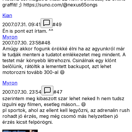
graffiti! ;) https://suno.com/@nexus65ongs
Kian
2007.07.31. 09:41
#
49
Én is pont ezt írtam. ^^
Myron
2007.07.30. 23:58
#
48
Amúgy akkor fogunk örökké élni ha az agyunkról már
le tudják menteni a tudatot emlékezetet meg mindent. A
testet már könyebb létrehozni. Csinálnak egy klónt
belõlünk, rátöltik a lementett backupot, azt lehet
motorozni tovább 300-al 😄
Myron
2007.07.30. 23:54
#
47
szerintem meg kibaszott szar lehet neked h nem tudsz
izgulni egy filmen, esetleg máson... 😄
pl sportok, ahol az ellent kell legyõzni, az adrenalin rush
rohadt jó érzés, meg még csomó más helyzetben jó
érzés kicsit felpörögni.