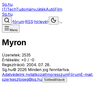
Sg.hu
IT/Tech
Tudomány
Játék
Autó
Film
Sg.hu
·
fórum
·
RSS
·
hírlevél
·
·
...
Menü
Myron
Üzenetek:
2535
Értékelés:
+
0
/
-
0
Regisztráció:
2004. 07. 28.
Sg
.hu
©
2026
Minden jog fenntartva.
Adatvédelmi nyilatkozat
Impresszum
Fórum
E-mail:
szerkesztoseg@sg.hu
Sütibeállítások