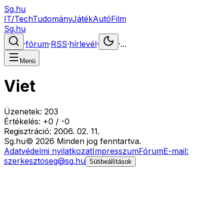
Sg.hu
IT/Tech
Tudomány
Játék
Autó
Film
Sg.hu
·
fórum
·
RSS
·
hírlevél
·
·
...
Menü
Viet
Üzenetek:
203
Értékelés:
+
0
/
-
0
Regisztráció:
2006. 02. 11.
Sg
.hu
©
2026
Minden jog fenntartva.
Adatvédelmi nyilatkozat
Impresszum
Fórum
E-mail:
szerkesztoseg@sg.hu
Sütibeállítások