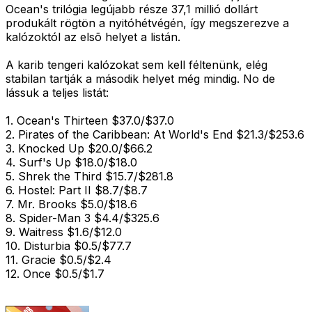
Ocean's trilógia legújabb része 37,1 millió dollárt
produkált rögtön a nyitóhétvégén, így megszerezve a
kalózoktól az elsõ helyet a listán.
A karib tengeri kalózokat sem kell féltenünk, elég
stabilan tartják a második helyet még mindig. No de
lássuk a teljes listát:
1. Ocean's Thirteen $37.0/$37.0
2. Pirates of the Caribbean: At World's End $21.3/$253.6
3. Knocked Up $20.0/$66.2
4. Surf's Up $18.0/$18.0
5. Shrek the Third $15.7/$281.8
6. Hostel: Part II $8.7/$8.7
7. Mr. Brooks $5.0/$18.6
8. Spider-Man 3 $4.4/$325.6
9. Waitress $1.6/$12.0
10. Disturbia $0.5/$77.7
11. Gracie $0.5/$2.4
12. Once $0.5/$1.7