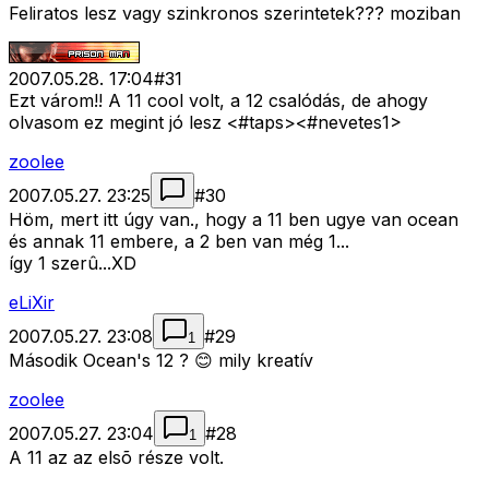
Feliratos lesz vagy szinkronos szerintetek??? moziban
2007.05.28. 17:04
#
31
Ezt várom!! A 11 cool volt, a 12 csalódás, de ahogy
olvasom ez megint jó lesz <#taps>
<#nevetes1>
zoolee
2007.05.27. 23:25
#
30
Höm, mert itt úgy van., hogy a 11 ben ugye van ocean
és annak 11 embere, a 2 ben van még 1...
így 1 szerû...XD
eLiXir
2007.05.27. 23:08
#
29
1
Második Ocean's 12 ? 😊 mily kreatív
zoolee
2007.05.27. 23:04
#
28
1
A 11 az az elsõ része volt.