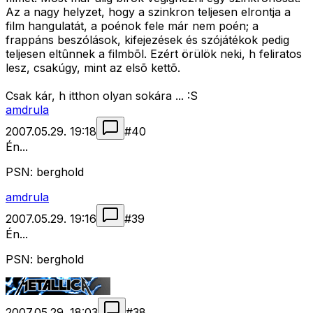
Az a nagy helyzet, hogy a szinkron teljesen elrontja a
film hangulatát, a poénok fele már nem poén; a
frappáns beszólások, kifejezések és szójátékok pedig
teljesen eltûnnek a filmbõl. Ezért örülök neki, h feliratos
lesz, csakúgy, mint az elsõ kettõ.
Csak kár, h itthon olyan sokára ... :S
amdrula
2007.05.29. 19:18
#
40
Én...
PSN: berghold
amdrula
2007.05.29. 19:16
#
39
Én...
PSN: berghold
2007.05.29. 18:03
#
38