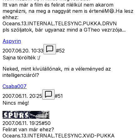
Itt van már a film és felirat nlélkül nem akarom
megnézni, na meg a naggyát nem is értenéM😄.Ha lesz
ehhez:
Oceans.13.INTERNAL.TELESYNC.PUKKA.
DRVN
pls szóljatok, bár ugyanaz mind a GTheo vezrzója...
Aspyrin
2007.06.20. 10:33
#
52
Sajna törölték :/
Neked, mint kívülállónak, mi a véleményed az
intelligenciáról?
Csaba007
2007.06.11. 20:25
#
51
Nincs még!
2007.06.11. 19:25
#
50
Felirat van már ehez?
Oceans.13.INTERNAL.TELESYNC.XViD-PUKKA