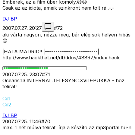
Emberek, az a film ûber komoly.😊😛
Csak az az idióta, ameik szinkront nem tolt rá..-.-
DJ BP
2007.07.27. 20:27
#
72
aki várta nagyon, nézze meg, bár elég sok helyen hibás
😊
|HALA MADRID!! |-------------------------|
http://www.hackthat.net/df/ddos/48897/index.hack
2007.07.25. 23:07
#
71
Oceans.13.INTERNAL.TELESYNC.XViD-PUKKA - hoz
felirat!
Cd1
Cd2
DJ BP
2007.07.25. 11:46
#
70
max. 1 hét múlva felirat, írja a készítõ az mp3portal.hu-n