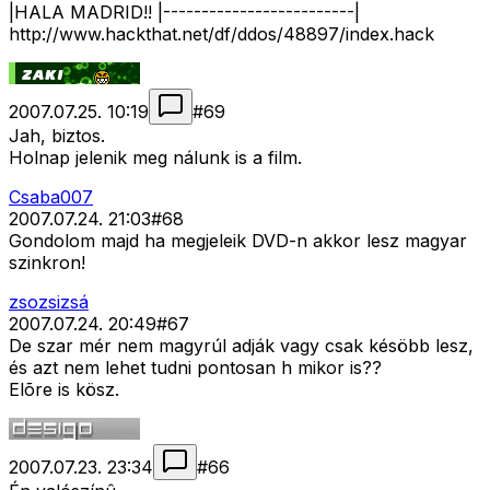
|HALA MADRID!! |-------------------------|
http://www.hackthat.net/df/ddos/48897/index.hack
2007.07.25. 10:19
#
69
Jah, biztos.
Holnap jelenik meg nálunk is a film.
Csaba007
2007.07.24. 21:03
#
68
Gondolom majd ha megjeleik DVD-n akkor lesz magyar
szinkron!
zsozsizsá
2007.07.24. 20:49
#
67
De szar mér nem magyrúl adják vagy csak késöbb lesz,
és azt nem lehet tudni pontosan h mikor is??
Elõre is kösz.
2007.07.23. 23:34
#
66