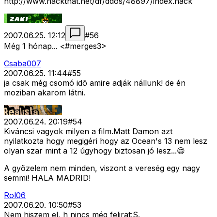
http://www.hackthat.net/df/ddos/48897/index.hack
2007.06.25. 12:12
#
56
Még 1 hónap... <#merges3>
Csaba007
2007.06.25. 11:44
#
55
ja csak még csomó idõ amire adják nállunk! de én
moziban akarom látni.
2007.06.24. 20:19
#
54
Kiváncsi vagyok milyen a film.Matt Damon azt
nyilatkozta hogy megigéri hogy az Ocean's 13 nem lesz
olyan szar mint a 12 úgyhogy biztosan jó lesz...😄
A győzelem nem minden, viszont a vereség egy nagy
semmi! HALA MADRID!
Rol06
2007.06.20. 10:50
#
53
Nem hiszem el, h nincs még felirat:S.