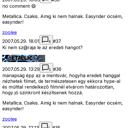
no comment 😄
Metallica. Csakis. Amig ki nem halnak. Easyrider öcsém,
easyrider!
zoolee
2007.05.29. 18:01
#
37
4
Ki nem sz@raja le az eredeti hangot?
2007.05.29. 13:29
#
36
1
manapság épp az a mentsvár, hogyha eredeti hanggal
nézhetek filmet, de természetesen egy ekkora hype-al
és múlttal rendelkezõ filmnél elvárom határozottan,
hogy jó szinkront készítsenek hozzá.
Metallica. Csakis. Amig ki nem halnak. Easyrider öcsém,
easyrider!
zoolee
2007.05.29. 12:13
#
35