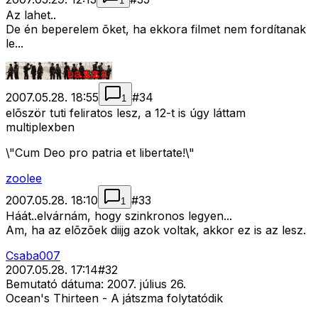
1
Az lahet..
De én beperelem õket, ha ekkora filmet nem fordítanak
le...
2007.05.28. 18:55
#
34
1
elõször tuti feliratos lesz, a 12-t is úgy láttam
multiplexben
\"Cum Deo pro patria et libertate!\"
zoolee
2007.05.28. 18:10
#
33
1
Háát..elvárnám, hogy szinkronos legyen...
Am, ha az elõzõek diijg azok voltak, akkor ez is az lesz.
Csaba007
2007.05.28. 17:14
#
32
Bemutató dátuma: 2007. július 26.
Ocean's Thirteen - A játszma folytatódik