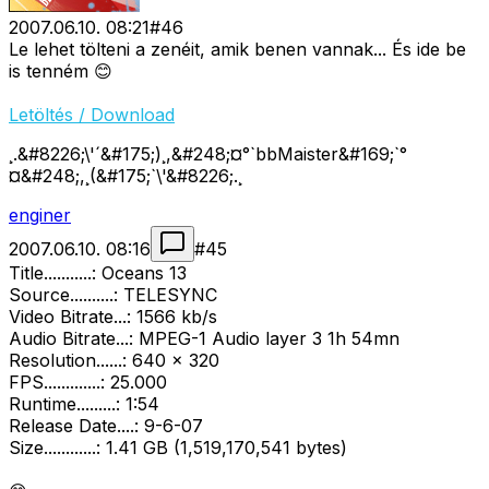
2007.06.10. 08:21
#
46
Le lehet tölteni a zenéit, amik benen vannak... És ide be
is tenném 😊
Letöltés / Download
¸.&#8226;\'´&#175;)¸,&#248;¤°`bbMaister&#169;`°
¤&#248;,¸(&#175;`\'&#8226;.¸
enginer
2007.06.10. 08:16
#
45
Title...........: Oceans 13
Source..........: TELESYNC
Video Bitrate...: 1566 kb/s
Audio Bitrate...: MPEG-1 Audio layer 3 1h 54mn
Resolution......: 640 x 320
FPS.............: 25.000
Runtime.........: 1:54
Release Date....: 9-6-07
Size............: 1.41 GB (1,519,170,541 bytes)