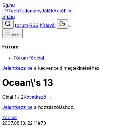
Sg.hu
IT/Tech
Tudomány
Játék
Autó
Film
Sg.hu
·
fórum
·
RSS
·
hírlevél
·
·
...
Menü
Fórum
Fórum főoldal
Jelentkezz be
a kedvenceid megtekintéséhez.
Ocean\'s 13
Oldal
1
/
2
Következő →
Jelentkezz be
a hozzászóláshoz.
zoolee
2007.08.13. 22:11
#
73