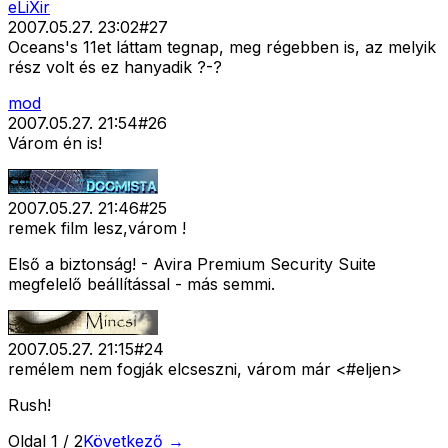
eLiXir
2007.05.27. 23:02
#
27
Oceans's 11et láttam tegnap, meg régebben is, az melyik
rész volt és ez hanyadik ?-?
mod
2007.05.27. 21:54
#
26
Várom én is!
2007.05.27. 21:46
#
25
remek film lesz,várom !
Első a biztonság! - Avira Premium Security Suite
megfelelő beállítással - más semmi.
2007.05.27. 21:15
#
24
remélem nem fogják elcseszni, várom már <#eljen>
Rush!
Oldal
1
/
2
Következő →