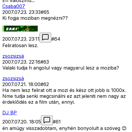
Én valószínû...
Csaba007
2007.07.23. 23:33
#
65
Ki fogja moziban megnézni??
2007.07.23. 23:11
#
64
Feliratosan lesz.
zsozsizsá
2007.07.23. 22:16
#
63
Valaki tudja h angolul vagy magyarul lesz a moziba?
zsozsizsá
2007.07.21. 18:00
#
62
Ha nem lesz felirat ott a mozi és kész ott jobb is 1000x.
Nme tudja senki megcsinálni ez azt jeleniti nem nagy az
érdeklõdés ez a film után, ennyi.
DJ BP
2007.07.20. 18:05
#
61
én amúgy visszadobtam, enyhén bonyolult a szöveg 😊