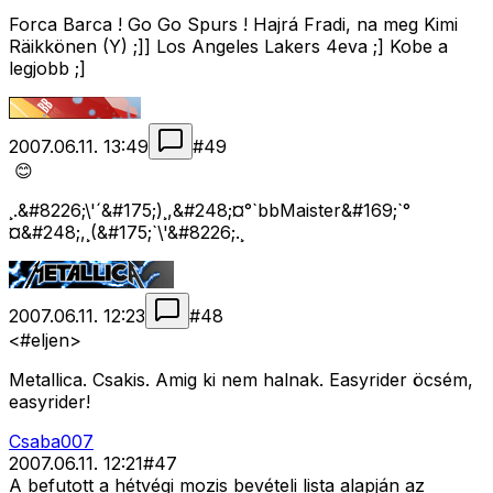
Forca Barca ! Go Go Spurs ! Hajrá Fradi, na meg Kimi
Räikkönen (Y) ;]] Los Angeles Lakers 4eva ;] Kobe a
legjobb ;]
2007.06.11. 13:49
#
49
😊
¸.&#8226;\'´&#175;)¸,&#248;¤°`bbMaister&#169;`°
¤&#248;,¸(&#175;`\'&#8226;.¸
2007.06.11. 12:23
#
48
<#eljen>
Metallica. Csakis. Amig ki nem halnak. Easyrider öcsém,
easyrider!
Csaba007
2007.06.11. 12:21
#
47
A befutott a hétvégi mozis bevételi lista alapján az