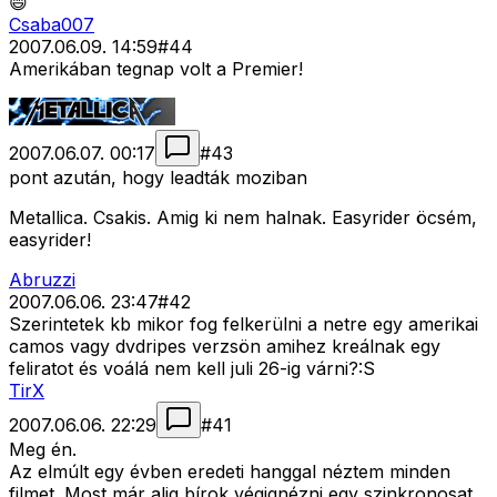
😄
Csaba007
2007.06.09. 14:59
#
44
Amerikában tegnap volt a Premier!
2007.06.07. 00:17
#
43
pont azután, hogy leadták moziban
Metallica. Csakis. Amig ki nem halnak. Easyrider öcsém,
easyrider!
Abruzzi
2007.06.06. 23:47
#
42
Szerintetek kb mikor fog felkerülni a netre egy amerikai
camos vagy dvdripes verzsön amihez kreálnak egy
feliratot és voálá nem kell juli 26-ig várni?:S
TirX
2007.06.06. 22:29
#
41
Meg én.
Az elmúlt egy évben eredeti hanggal néztem minden
filmet. Most már alig bírok végignézni egy szinkronosat.