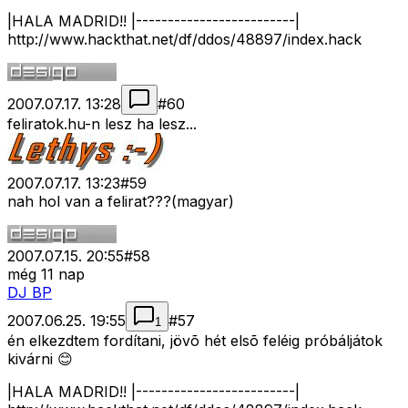
|HALA MADRID!! |-------------------------|
http://www.hackthat.net/df/ddos/48897/index.hack
2007.07.17. 13:28
#
60
feliratok.hu-n lesz ha lesz...
2007.07.17. 13:23
#
59
nah hol van a felirat???(magyar)
2007.07.15. 20:55
#
58
még 11 nap
DJ BP
2007.06.25. 19:55
#
57
1
én elkezdtem fordítani, jövõ hét elsõ feléig próbáljátok
kivárni 😊
|HALA MADRID!! |-------------------------|