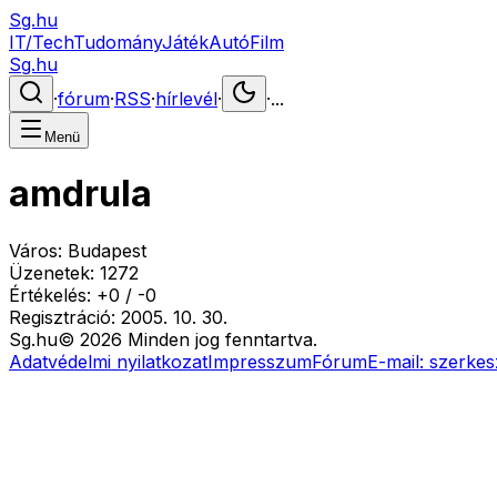
Sg.hu
IT/Tech
Tudomány
Játék
Autó
Film
Sg.hu
·
fórum
·
RSS
·
hírlevél
·
·
...
Menü
amdrula
Város:
Budapest
Üzenetek:
1272
Értékelés:
+
0
/
-
0
Regisztráció:
2005. 10. 30.
Sg
.hu
©
2026
Minden jog fenntartva.
Adatvédelmi nyilatkozat
Impresszum
Fórum
E-mail:
szerkes