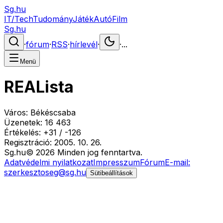
Sg.hu
IT/Tech
Tudomány
Játék
Autó
Film
Sg.hu
·
fórum
·
RSS
·
hírlevél
·
·
...
Menü
REALista
Város:
Békéscsaba
Üzenetek:
16 463
Értékelés:
+
31
/
-
126
Regisztráció:
2005. 10. 26.
Sg
.hu
©
2026
Minden jog fenntartva.
Adatvédelmi nyilatkozat
Impresszum
Fórum
E-mail:
szerkesztoseg@sg.hu
Sütibeállítások