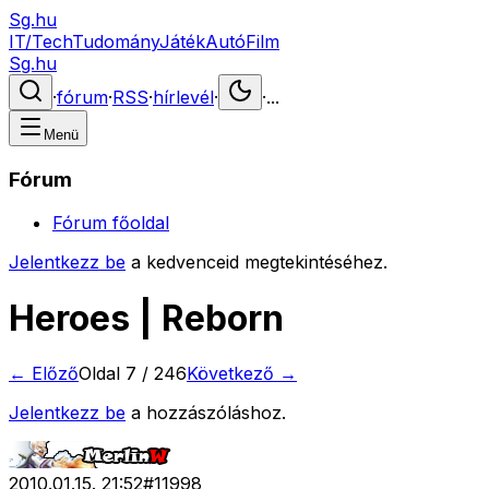
Sg.hu
IT/Tech
Tudomány
Játék
Autó
Film
Sg.hu
·
fórum
·
RSS
·
hírlevél
·
·
...
Menü
Fórum
Fórum főoldal
Jelentkezz be
a kedvenceid megtekintéséhez.
Heroes | Reborn
← Előző
Oldal
7
/
246
Következő →
Jelentkezz be
a hozzászóláshoz.
2010.01.15. 21:52
#
11998