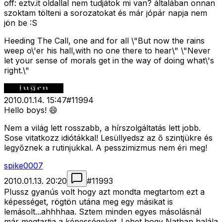
off: eztv.it oldallal nem tudjátok mi van? általában onnan
szoktam tölteni a sorozatokat és már jópár napja nem
jön be :S
Heeding The Call, one and for all \"But now the rains
weep o\'er his hall,with no one there to hear\" \"Never
let your sense of morals get in the way of doing what\'s
right.\"
2010.01.14. 15:47
#
11994
Hello boys! 😄
Nem a világ lett rosszabb, a hírszolgáltatás lett jobb.
Sose vitatkozz idiótákkal! Lesüllyedsz az ő szintjükre és
legyőznek a rutinjukkal. A pesszimizmus nem éri meg!
spike0007
2010.01.13. 20:20
#
11993
Plussz gyanús volt hogy azt mondta megtartom ezt a
képességet, rögtön utána meg egy másikat is
lemásolt...ahhhhaa. Sztem minden egyes másolásnál
már megtartja a képességeket. Lehet hogy Nathan halála