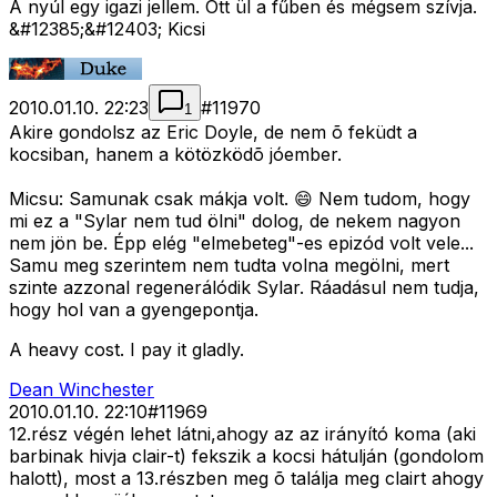
A nyúl egy igazi jellem. Ott ül a fűben és mégsem szívja.
&#12385;&#12403; Kicsi
2010.01.10. 22:23
#
11970
1
Akire gondolsz az Eric Doyle, de nem õ feküdt a
kocsiban, hanem a kötözködõ jóember.
Micsu: Samunak csak mákja volt. 😄 Nem tudom, hogy
mi ez a "Sylar nem tud ölni" dolog, de nekem nagyon
nem jön be. Épp elég "elmebeteg"-es epizód volt vele...
Samu meg szerintem nem tudta volna megölni, mert
szinte azzonal regenerálódik Sylar. Ráadásul nem tudja,
hogy hol van a gyengepontja.
A heavy cost. I pay it gladly.
Dean Winchester
2010.01.10. 22:10
#
11969
12.rész végén lehet látni,ahogy az az irányító koma (aki
barbinak hivja clair-t) fekszik a kocsi hátulján (gondolom
halott), most a 13.részben meg õ találja meg clairt ahogy