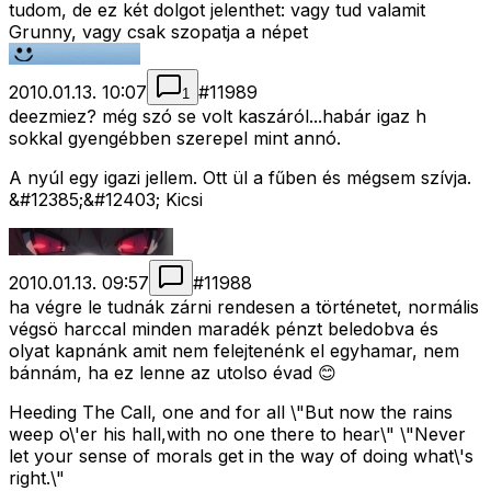
tudom, de ez két dolgot jelenthet: vagy tud valamit
Grunny, vagy csak szopatja a népet
2010.01.13. 10:07
#
11989
1
deezmiez? még szó se volt kaszáról...habár igaz h
sokkal gyengébben szerepel mint annó.
A nyúl egy igazi jellem. Ott ül a fűben és mégsem szívja.
&#12385;&#12403; Kicsi
2010.01.13. 09:57
#
11988
ha végre le tudnák zárni rendesen a történetet, normális
végsö harccal minden maradék pénzt beledobva és
olyat kapnánk amit nem felejtenénk el egyhamar, nem
bánnám, ha ez lenne az utolso évad 😊
Heeding The Call, one and for all \"But now the rains
weep o\'er his hall,with no one there to hear\" \"Never
let your sense of morals get in the way of doing what\'s
right.\"