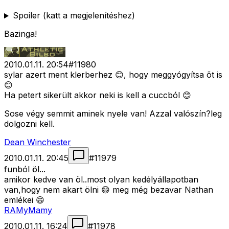
Spoiler (katt a megjelenítéshez)
Bazinga!
2010.01.11. 20:54
#
11980
sylar azert ment klerberhez 😊, hogy meggyógyítsa õt is
😊
Ha petert sikerült akkor neki is kell a cuccból 😊
Sose végy semmit aminek nyele van! Azzal valószín?leg
dolgozni kell.
Dean Winchester
2010.01.11. 20:45
#
11979
funból öl...
amikor kedve van öl..most olyan kedélyállapotban
van,hogy nem akart ölni 😄 meg még bezavar Nathan
emlékei 😄
RAMyMamy
2010.01.11. 16:24
#
11978