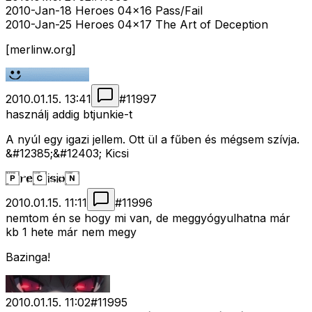
2010-Jan-18 Heroes 04x16 Pass/Fail
2010-Jan-25 Heroes 04x17 The Art of Deception
[merlinw.org]
2010.01.15. 13:41
#
11997
használj addig btjunkie-t
A nyúl egy igazi jellem. Ott ül a fűben és mégsem szívja.
&#12385;&#12403; Kicsi
2010.01.15. 11:11
#
11996
nemtom én se hogy mi van, de meggyógyulhatna már
kb 1 hete már nem megy
Bazinga!
2010.01.15. 11:02
#
11995