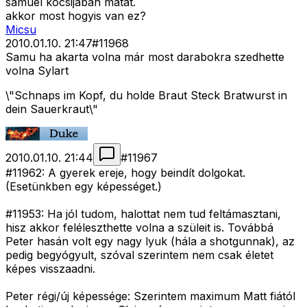
samuel kocsijában matat.
akkor most hogyis van ez?
Micsu
2010.01.10. 21:47
#
11968
Samu ha akarta volna már most darabokra szedhette
volna Sylart
\"Schnaps im Kopf, du holde Braut Steck Bratwurst in
dein Sauerkraut\"
2010.01.10. 21:44
#
11967
#11962: A gyerek ereje, hogy beindít dolgokat.
(Esetünkben egy képességet.)
#11953: Ha jól tudom, halottat nem tud feltámasztani,
hisz akkor feléleszthette volna a szüleit is. Továbbá
Peter hasán volt egy nagy lyuk (hála a shotgunnak), az
pedig begyógyult, szóval szerintem nem csak életet
képes visszaadni.
Peter régi/új képessége: Szerintem maximum Matt fiától