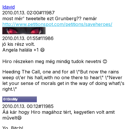
ldavid
2010.01.13. 02:00
#
11987
most mér' tweetelte ezt Grunberg?? nemár
http://www.petitionspot.com/petitions/saveheroes/
2010.01.13. 01:55
#
11986
jó kis rész volt.
Angela halála +1 😄
Hiro részeken meg még mindig tudok nevetni 😊
Heeding The Call, one and for all \"But now the rains
weep o\'er his hall,with no one there to hear\" \"Never
let your sense of morals get in the way of doing what\'s
right.\"
2010.01.13. 00:12
#
11985
Áá kár hogy Hiro magához tért, kegyetlen volt amit
mûvelt😄
Yo, Bitch!