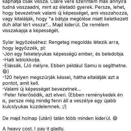
kaphatja csak vissza. Claire vére szerintem max annyira
tudná visszaadni, mint az életadó gyerek. Persze, lehet,
hogy bevezetnek valami új képességet, ami visszahozza,
vagy kitalálják, hogy "a bátyja megölése miatt keletkezett
düh által tért vissza"... Majd kiderül. De remélem
visszakapja a képességét.
Sylar legyõzéséhez: Rengeteg megoldás létezik arra,
hogy legyõzzék, pl:
-Jön egy feketelyukas képességû ember, és beledobja.
-Haiti leblokkolja.
-Elássák. (Jó mélyre. Ebben például Samu is segíthetne.
😄)
-120 helyen megszúrják késsel, hátha eltalálják azt a
pontot, amit kell.
-Valami új képességet bevezetnek...
-Peter felerõsödik, azt elveri. (Ebben reménykedek én
is, persze még mindig fenn áll a veszélye egy újabb
kulcslyukas küzdelemnek. :/)
De majd holnap (után) talán több minden kiderül. 😄
A heavy cost. I pay it gladly.