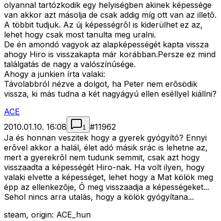
olyannal tartózkodik egy helyiségben akinek képessége
van akkor azt másolja de csak addig míg ott van az illetõ.
A többit tudjuk. Az új képességrõl is kiderülhet ez az,
lehet hogy csak most tanulta meg uralni.
De én amondó vagyok az alapképességét kapta vissza
ahogy Hiro is visszakapta már korábban.Persze ez mind
találgatás de nagy a valószínûsége.
Ahogy a junkien írta valaki:
Távolabbról nézve a dolgot, ha Peter nem erõsödik
vissza, ki más tudna a két nagyágyú ellen eséllyel kiállni?
ACE
2010.01.10. 16:08
#
11962
1
Ja és honnan veszitek hogy a gyerek gyógyító? Ennyi
erõvel akkor a halál, élet adó másik srác is lehetne az,
mert a gyerekrõl nem tudunk semmit, csak azt hogy
visszaadta a képességét Hiro-nak. Ha volt ilyen, hogy
valaki elvette a képességet, lehet hogy a Mat kölök meg
épp az ellenkezõje, Õ meg visszaadja a képességeket...
Sehol nincs arra utalás, hogy a kölök gyógyítana...
steam, origin: ACE_hun