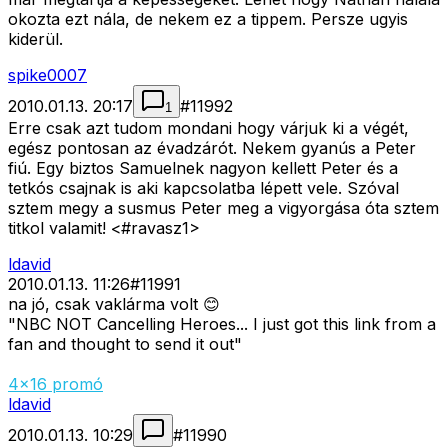
okozta ezt nála, de nekem ez a tippem. Persze ugyis
kiderül.
spike0007
2010.01.13. 20:17
#
11992
1
Erre csak azt tudom mondani hogy várjuk ki a végét,
egész pontosan az évadzárót. Nekem gyanús a Peter
fiú. Egy biztos Samuelnek nagyon kellett Peter és a
tetkós csajnak is aki kapcsolatba lépett vele. Szóval
sztem megy a susmus Peter meg a vigyorgása óta sztem
titkol valamit! <#ravasz1>
ldavid
2010.01.13. 11:26
#
11991
na jó, csak vaklárma volt 😊
"NBC NOT Cancelling Heroes... I just got this link from a
fan and thought to send it out"
4x16 promó
ldavid
2010.01.13. 10:29
#
11990