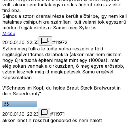
volt, akkor sem tudtak egy rendes fightot rakni az elsõ
fináléba.
Sajnos a sztori drámai része került elõtérbe, igy nem kell
hatalmas csihipuhikra számítani, tuti valami tök egyszerû
módon fogják elintézni Samet meg Sylart is.
Micsu
2010.01.10. 22:55
#
11972
1
Sztem meg fullra le tudta volna reszelni a föld
segítségével 1cmes darabokra (akkor már nem hiszem
hogy újra tudná építeni magát mint egy t1000es), már
elég sokan vannak a cirkuszban, õ meg egyre erõsebb,
sztem lesznek még itt meglepetések Samu erejével
kapcsolatban
\"Schnaps im Kopf, du holde Braut Steck Bratwurst in
dein Sauerkraut\"
2010.01.10. 22:23
#
11971
akkor lehet h rosszul gondolod és nem halott