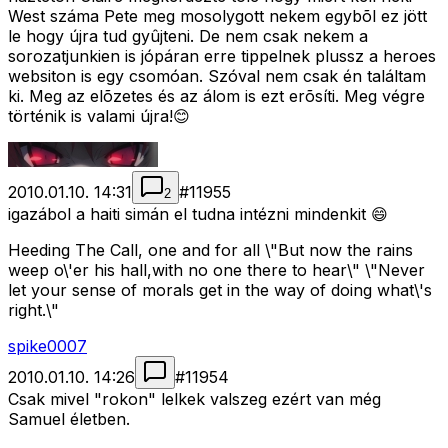
West száma Pete meg mosolygott nekem egybõl ez jött
le hogy újra tud gyûjteni. De nem csak nekem a
sorozatjunkien is jópáran erre tippelnek plussz a heroes
websiton is egy csomóan. Szóval nem csak én találtam
ki. Meg az elõzetes és az álom is ezt erõsíti. Meg végre
történik is valami újra!😊
2010.01.10. 14:31
#
11955
2
igazábol a haiti simán el tudna intézni mindenkit 😄
Heeding The Call, one and for all \"But now the rains
weep o\'er his hall,with no one there to hear\" \"Never
let your sense of morals get in the way of doing what\'s
right.\"
spike0007
2010.01.10. 14:26
#
11954
Csak mivel "rokon" lelkek valszeg ezért van még
Samuel életben.