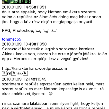
2010.01.09. 14:58
#
11951
én is arra tippelek, hogy Nathan emlékére szerette
volna a repülést..az álomlátós dolog meg lehet onnan
jön, hogy a köv rész elején megtapogatja anyucit
RPG, Photoshop, \../, `;,,;´ ,\../
tommec55
2010.01.09. 13:49
#
11950
Sziasztok! Kerestetik a legjobb sorozatos karakter!
Akinek kedve van, nézzen be erre a jópofa játékra, talán
épp a Heroes szereplõje lesz a végsõ gyõztes!
http://karakterharc.wordpress.com
2010.01.09. 12:14
#
11949
szerintem a repülés egyszerûen azért kellett neki, mert
szeret repülni és mert Nathan képessége is ez volt... rá
akar emlékezni, ilyesmi... 😊
nincs számára kilátásban semmilyen fight, hogy kelljen
neki a sérthetetlenség... a munkájához viszont a repülés