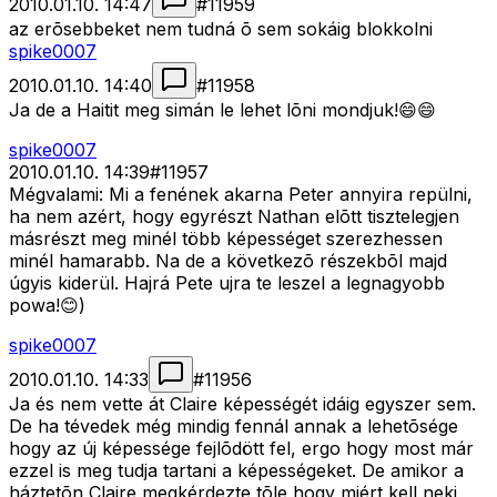
2010.01.10. 14:47
#
11959
az erõsebbeket nem tudná õ sem sokáig blokkolni
spike0007
2010.01.10. 14:40
#
11958
Ja de a Haitit meg simán le lehet lõni mondjuk!😄😄
spike0007
2010.01.10. 14:39
#
11957
Mégvalami: Mi a fenének akarna Peter annyira repülni,
ha nem azért, hogy egyrészt Nathan elõtt tisztelegjen
másrészt meg minél több képességet szerezhessen
minél hamarabb. Na de a következõ részekbõl majd
úgyis kiderül. Hajrá Pete ujra te leszel a legnagyobb
powa!😊)
spike0007
2010.01.10. 14:33
#
11956
Ja és nem vette át Claire képességét idáig egyszer sem.
De ha tévedek még mindig fennál annak a lehetõsége
hogy az új képessége fejlõdött fel, ergo hogy most már
ezzel is meg tudja tartani a képességeket. De amikor a
háztetõn Claire megkérdezte tõle hogy miért kell neki