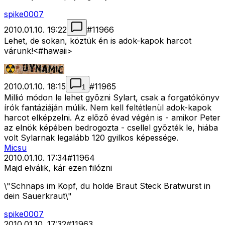
spike0007
2010.01.10. 19:22
#
11966
Lehet, de sokan, köztük én is adok-kapok harcot
várunk!<#hawaii>
2010.01.10. 18:15
#
11965
1
Millió módon le lehet gyõzni Sylart, csak a forgatókönyv
írók fantáziáján múlik. Nem kell feltétlenül adok-kapok
harcot elképzelni. Az elõzõ évad végén is - amikor Peter
az elnök képében bedrogozta - csellel gyõzték le, hiába
volt Sylarnak legalább 120 gyilkos képessége.
Micsu
2010.01.10. 17:34
#
11964
Majd elválik, kár ezen filózni
\"Schnaps im Kopf, du holde Braut Steck Bratwurst in
dein Sauerkraut\"
spike0007
2010.01.10. 17:32
#
11963