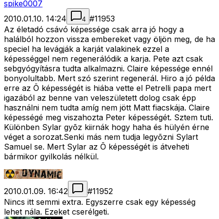
spike0007
2010.01.10. 14:24
#
11953
4
Az életadó csávó képessége csak arra jó hogy a
halálból hozzon vissza embereket vagy öljön meg, de ha
speciel ha levágják a karját valakinek ezzel a
képességgel nem regenerálódik a karja. Pete azt csak
sebgyógyításra tudta alkalmazni. Claire képessége ennél
bonyolultabb. Mert szó szerint regenerál. Hiro a jó példa
erre az Õ képességét is hiába vette el Petrelli papa mert
igazából az benne van veleszületett dolog csak épp
használni nem tudta amíg nem jött Matt fiacskája. Claire
képességé meg viszahozta Peter képességét. Sztem tuti.
Különben Sylar gyõz kiirnák hogy haha és hülyén érne
véget a sorozat.Senki más nem tudja legyõzni Sylart
Samuel se. Mert Sylar az Õ képességét is átveheti
bármikor gyilkolás nélkül.
2010.01.09. 16:42
#
11952
Nincs itt semmi extra. Egyszerre csak egy képesség
lehet nála. Ezeket cserélgeti.