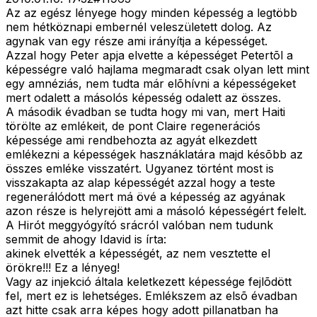
Az az egész lényege hogy minden képesség a legtöbb
nem hétköznapi embernél veleszületett dolog. Az
agynak van egy része ami irányítja a képességet.
Azzal hogy Peter apja elvette a képességet Petertõl a
képességre való hajlama megmaradt csak olyan lett mint
egy amnéziás, nem tudta már elõhívni a képességeket
mert odalett a másolós képesség odalett az összes.
A második évadban se tudta hogy mi van, mert Haiti
törölte az emlékeit, de pont Claire regenerációs
képessége ami rendbehozta az agyát elkezdett
emlékezni a képességek hasznáklatára majd késõbb az
összes emléke visszatért. Ugyanez történt most is
visszakapta az alap képességét azzal hogy a teste
regenerálódott mert má övé a képesség az agyának
azon része is helyrejött ami a másoló képességért felelt.
A Hirót meggyógyító srácról valóban nem tudunk
semmit de ahogy Idavid is írta:
akinek elvették a képességét, az nem vesztette el
örökre!!! Ez a lényeg!
Vagy az injekció általa keletkezett képessége fejlõdött
fel, mert ez is lehetséges. Emlékszem az elsõ évadban
azt hitte csak arra képes hogy adott pillanatban ha