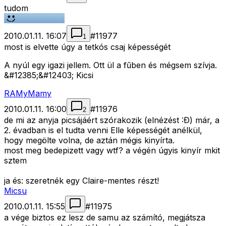
tudom
2010.01.11. 16:07
#
11977
1
most is elvette úgy a tetkós csaj képességét
A nyúl egy igazi jellem. Ott ül a fűben és mégsem szívja.
&#12385;&#12403; Kicsi
RAMyMamy
2010.01.11. 16:00
#
11976
2
de mi az anyja picsájáért szórakozik (elnézést :Ð) már, a
2. évadban is el tudta venni Elle képességét anélkül,
hogy megölte volna, de aztán mégis kinyírta.
most meg bedepizett vagy wtf? a végén úgyis kinyír mkit
sztem
ja és: szeretnék egy Claire-mentes részt!
Micsu
2010.01.11. 15:55
#
11975
a vége biztos ez lesz de samu az számító, megjátsza