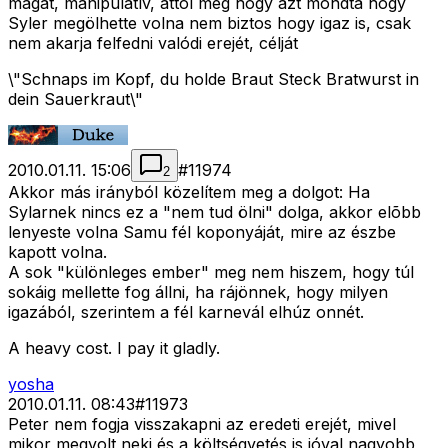
magát, manipulatív, attól még hogy azt mondta hogy
Syler megölhette volna nem biztos hogy igaz is, csak
nem akarja felfedni valódi erejét, célját
\"Schnaps im Kopf, du holde Braut Steck Bratwurst in
dein Sauerkraut\"
2010.01.11. 15:06
#
11974
2
Akkor más irányból közelítem meg a dolgot: Ha
Sylarnek nincs ez a "nem tud ölni" dolga, akkor elõbb
lenyeste volna Samu fél koponyáját, mire az észbe
kapott volna.
A sok "különleges ember" meg nem hiszem, hogy túl
sokáig mellette fog állni, ha rájönnek, hogy milyen
igazából, szerintem a fél karnevál elhúz onnét.
A heavy cost. I pay it gladly.
yosha
2010.01.11. 08:43
#
11973
Peter nem fogja visszakapni az eredeti erejét, mivel
mikor megvolt neki és a költségvetés is jóval nagyobb