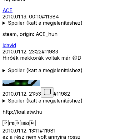
ACE
2010.01.13. 00:10
#
11984
Spoiler (katt a megjelenítéshez)
steam, origin: ACE_hun
ldavid
2010.01.12. 23:22
#
11983
Hiróék mekkorák voltak már 😄D
Spoiler (katt a megjelenítéshez)
2010.01.12. 21:53
#
11982
Spoiler (katt a megjelenítéshez)
http://loal.atw.hu
2010.01.12. 13:11
#
11981
ez a rész nem volt annyira rossz