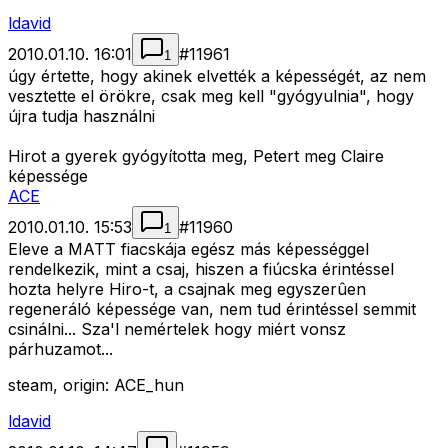
ldavid
2010.01.10. 16:01
#
11961
1
úgy értette, hogy akinek elvették a képességét, az nem
vesztette el örökre, csak meg kell "gyógyulnia", hogy
újra tudja használni
Hirot a gyerek gyógyította meg, Petert meg Claire
képessége
ACE
2010.01.10. 15:53
#
11960
1
Eleve a MATT fiacskája egész más képességgel
rendelkezik, mint a csaj, hiszen a fiúcska érintéssel
hozta helyre Hiro-t, a csajnak meg egyszerûen
regeneráló képessége van, nem tud érintéssel semmit
csinálni... Sza'l nemértelek hogy miért vonsz
párhuzamot...
steam, origin: ACE_hun
ldavid