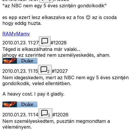
"az NBC nem egy 5 éves szintjén gondolkodik"
es epp ezert lesz elkaszalva ez a fos 😊 az is csoda
hogy eddig huzta.
RAMyMamy
2010.01.23. 11:27
#
12028
Téged is elkaszálhatna már valaki...
jahogy ez szerinted nem személyeskedés, aham.
2010.01.23. 11:15
#
12027
2
Nem idegeskedem, mert az NBC nem egy 5 éves szintjén
gondolkodik, veled ellentétben.
A heavy cost. I pay it gladly.
2010.01.23. 11:14
#
12026
1
Nem személyeskedtem, pusztán megmondtam a
véleményem.