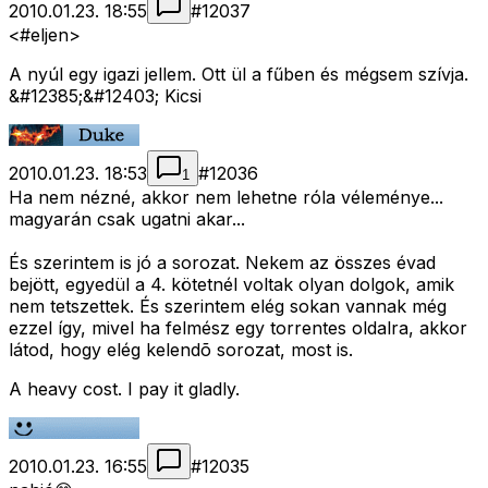
2010.01.23. 18:55
#
12037
<#eljen>
A nyúl egy igazi jellem. Ott ül a fűben és mégsem szívja.
&#12385;&#12403; Kicsi
2010.01.23. 18:53
#
12036
1
Ha nem nézné, akkor nem lehetne róla véleménye...
magyarán csak ugatni akar...
És szerintem is jó a sorozat. Nekem az összes évad
bejött, egyedül a 4. kötetnél voltak olyan dolgok, amik
nem tetszettek. És szerintem elég sokan vannak még
ezzel így, mivel ha felmész egy torrentes oldalra, akkor
látod, hogy elég kelendõ sorozat, most is.
A heavy cost. I pay it gladly.
2010.01.23. 16:55
#
12035