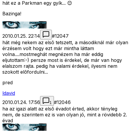
hát ez a Parkman egy gyík... 😊
Bazinga!
2010.01.25. 22:14
#
12047
hát még nekem az elsõ tetszett, a másodiknál már olyan
érzésem volt hogy ezt már mintha láttam
volna....mostmeghát megnézem ha már eddig
eljutottam:-) persze most is érdekel, de már van hogy
elalszom rajta. pedig ha valami érdekel, ilyesmi nem
szokott elõfordulni...
pred
ldavid
2010.01.24. 17:56
#
12046
1
ha az igazi alatt az elsõ évadot érted, akkor tényleg
nem, de szerintem ez is van olyan jó, mint a rövidebb 2.
évad