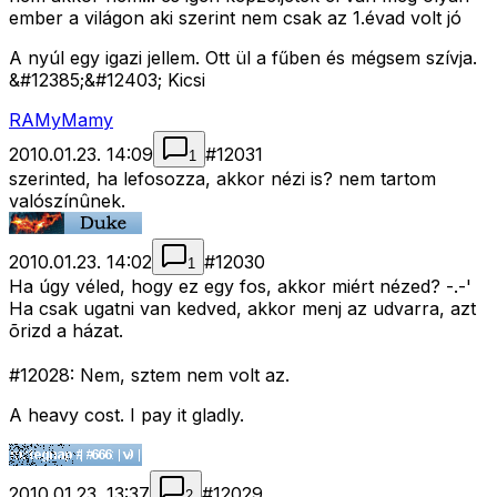
ember a világon aki szerint nem csak az 1.évad volt jó
A nyúl egy igazi jellem. Ott ül a fűben és mégsem szívja.
&#12385;&#12403; Kicsi
RAMyMamy
2010.01.23. 14:09
#
12031
1
szerinted, ha lefosozza, akkor nézi is? nem tartom
valószínûnek.
2010.01.23. 14:02
#
12030
1
Ha úgy véled, hogy ez egy fos, akkor miért nézed? -.-'
Ha csak ugatni van kedved, akkor menj az udvarra, azt
õrizd a házat.
#12028: Nem, sztem nem volt az.
A heavy cost. I pay it gladly.
2010.01.23. 13:37
#
12029
2