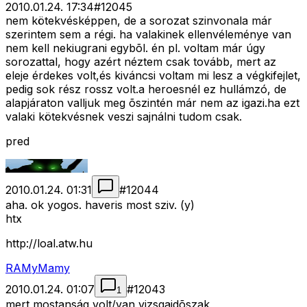
2010.01.24. 17:34
#
12045
nem kötekvésképpen, de a sorozat szinvonala már
szerintem sem a régi. ha valakinek ellenvéleménye van
nem kell nekiugrani egybõl. én pl. voltam már úgy
sorozattal, hogy azért néztem csak tovább, mert az
eleje érdekes volt,és kiváncsi voltam mi lesz a végkifejlet,
pedig sok rész rossz volt.a heroesnél ez hullámzó, de
alapjáraton valljuk meg õszintén már nem az igazi.ha ezt
valaki kötekvésnek veszi sajnálni tudom csak.
pred
2010.01.24. 01:31
#
12044
aha. ok yogos. haveris most sziv. (y)
htx
http://loal.atw.hu
RAMyMamy
2010.01.24. 01:07
#
12043
1
mert mostanság volt/van vizsgaidõszak