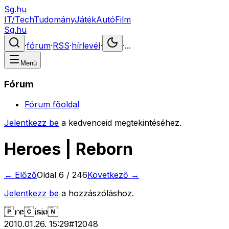
Sg.hu
IT/Tech
Tudomány
Játék
Autó
Film
Sg.hu
·
fórum
·
RSS
·
hírlevél
·
·
...
Menü
Fórum
Fórum főoldal
Jelentkezz be
a kedvenceid megtekintéséhez.
Heroes | Reborn
← Előző
Oldal
6
/
246
Következő →
Jelentkezz be
a hozzászóláshoz.
2010.01.26. 15:29
#
12048