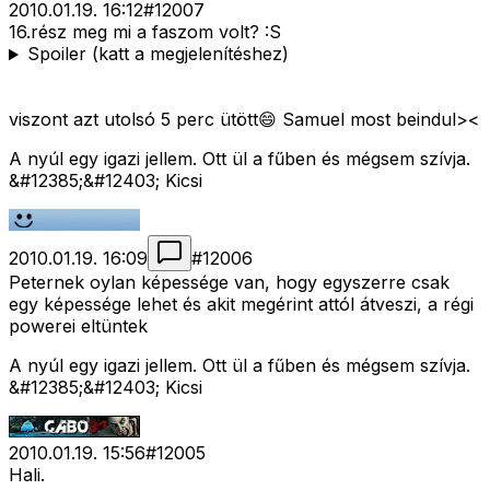
2010.01.19. 16:12
#
12007
16.rész meg mi a faszom volt? :S
Spoiler (katt a megjelenítéshez)
viszont azt utolsó 5 perc ütött😄 Samuel most beindul><
A nyúl egy igazi jellem. Ott ül a fűben és mégsem szívja.
&#12385;&#12403; Kicsi
2010.01.19. 16:09
#
12006
Peternek oylan képessége van, hogy egyszerre csak
egy képessége lehet és akit megérint attól átveszi, a régi
powerei eltüntek
A nyúl egy igazi jellem. Ott ül a fűben és mégsem szívja.
&#12385;&#12403; Kicsi
2010.01.19. 15:56
#
12005
Hali.