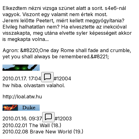
Elkezdtem nézni vizsga szünet alatt a sorit. s4e6-nál
vagyok. Viszont egy valamit nem értek most.
Jeremi lelõtte Peetert, miért kellett meggyógyítania?
Elvileg halhatatlan nem? Ha elvesztette az inekcióval
visszakapta, meg utána elvette syler képességeit akkor
is megkapta volna...
Agron: &#8220;One day Rome shall fade and crumble,
yet you shall always be remembered.&#8221;
2010.01.17. 17:04
#
12004
hw hiba. olvastam valahol.
http://loal.atw.hu
2010.01.16. 09:37
#
12003
2010.02.01 The Wall (18.)
2010.02.08 Brave New World (19.)