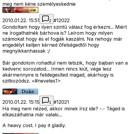
meg nem kéne személyeskednie
2010.01.22. 15:51
#
12022
2
Gondoltam hogy ilyen szintû válasz fog érkezni... Miért
ne írogathatnék bárhova is? Leírom hogy milyen
számokat hogy és el fogják kaszálni. Na nehogy már
engedélyt kelljen kérned õfelségedtõl hogy
megnyikkanhassak :/
Bár gondolom rohadtul nem tetszik, hogy bajban van a
kedvenc sorozatod... Innen nincs kiút, vége lesz
akármennyire is felidegesíted magad, akárhogy is
szitkozódsz. <#nevetes1>
2010.01.22. 15:15
#
12021
1
Ha meg nem nézed, akkor minek írsz ide? -.- Téged is
elkaszálhatna már valaki...
A heavy cost. I pay it gladly.