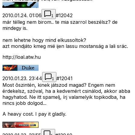
2010.01.24. 01:06
#
12042
1
már télleg nem birom.. te mia szarrol beszélsz? de
mindegy is.
nem lehetne hogy mind elkussoltok?
azt mondjáto kmeg mié ijen lassu mostanság a lali srác.
http://loal.atw.hu
2010.01.23. 23:44
#
12041
1
Most õszintén, kinek játszod magad? Engem nem
érdekelsz, szóval, ha a kedvemért csinálod, akkor abba
hagyhatod. Ne itt spamelj, írj valamelyik topikodba, ha
nincs jobb dolgod...
A heavy cost. I pay it gladly.