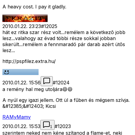
A heavy cost. I pay it gladly.
2010.01.22. 23:23
#
12025
hát ez ritka szar rész volt...remélem a következõ jobb
lesz...valahogy az évad többi része sokkal jobban
sikerült...remélem a fennmaradó pár darab azért ütõs
lesz...
http://pspfilez.extra.hu/
2010.01.22. 15:56
#
12024
a remény hal meg utoljára😄😄
A nyúl egy igazi jellem. Ott ül a fűben és mégsem szívja.
&#12385;&#12403; Kicsi
RAMyMamy
2010.01.22. 15:53
#
12023
1
szerintem neked nem kéne szítanod a flame-et, neki