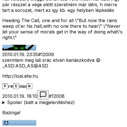
pár résszel a vége elött szeretném már látni, h merre
tart a sorozat, mert ez igy kb. egy helyben lépkedés
Heeding The Call, one and for all \"But now the rains
weep o\'er his hall,with no one there to hear\" \"Never
let your sense of morals get in the way of doing what\'s
right.\"
2010.01.19. 23:35
#
12009
szerintem meg lali srác elvan kanászkodva 😄
_ASD:ASD_AS😄ASD
http://loal.atw.hu
2010.01.19. 18:10
#
12008
Spoiler (katt a megjelenítéshez)
Bazinga!