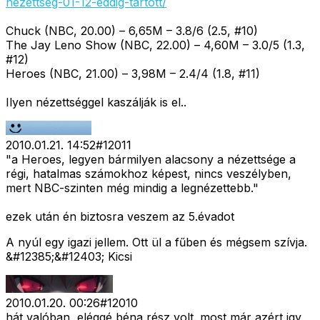
nezettseg-01-12-eddig-tartott/
Chuck (NBC, 20.00) – 6,65M – 3.8/6 (2.5, #10)
The Jay Leno Show (NBC, 22.00) – 4,60M – 3.0/5 (1.3,
#12)
Heroes (NBC, 21.00) – 3,98M – 2.4/4 (1.8, #11)
Ilyen nézettséggel kaszálják is el..
2010.01.21. 14:52
#
12011
"a Heroes, legyen bármilyen alacsony a nézettsége a
régi, hatalmas számokhoz képest, nincs veszélyben,
mert NBC-szinten még mindig a legnézettebb."
ezek után én biztosra veszem az 5.évadot
A nyúl egy igazi jellem. Ott ül a fűben és mégsem szívja.
&#12385;&#12403; Kicsi
2010.01.20. 00:26
#
12010
hát valóban, eléggé béna rész volt. most már azért igy