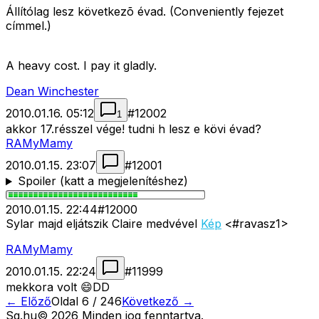
Állítólag lesz következõ évad. (Conveniently fejezet
címmel.)
A heavy cost. I pay it gladly.
Dean Winchester
2010.01.16. 05:12
#
12002
1
akkor 17.résszel vége! tudni h lesz e kövi évad?
RAMyMamy
2010.01.15. 23:07
#
12001
Spoiler (katt a megjelenítéshez)
2010.01.15. 22:44
#
12000
Sylar majd eljátszik Claire medvével
Kép
<#ravasz1>
RAMyMamy
2010.01.15. 22:24
#
11999
mekkora volt 😄DD
← Előző
Oldal
6
/
246
Következő →
Sg
.hu
©
2026
Minden jog fenntartva.