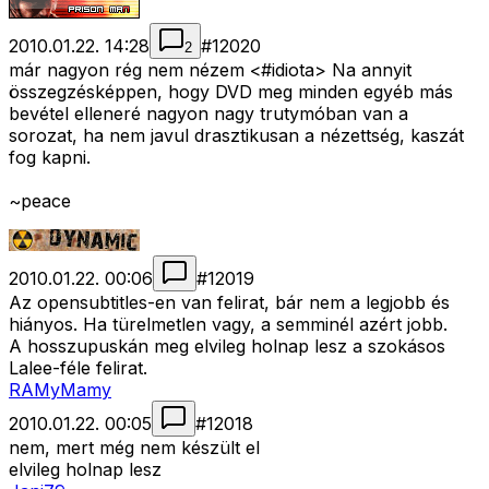
2010.01.22. 14:28
#
12020
2
már nagyon rég nem nézem <#idiota>
Na annyit
összegzésképpen, hogy DVD meg minden egyéb más
bevétel elleneré nagyon nagy trutymóban van a
sorozat, ha nem javul drasztikusan a nézettség, kaszát
fog kapni.
~peace
2010.01.22. 00:06
#
12019
Az opensubtitles-en van felirat, bár nem a legjobb és
hiányos. Ha türelmetlen vagy, a semminél azért jobb.
A hosszupuskán meg elvileg holnap lesz a szokásos
Lalee-féle felirat.
RAMyMamy
2010.01.22. 00:05
#
12018
nem, mert még nem készült el
elvileg holnap lesz