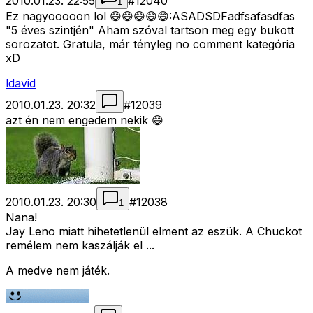
2010.01.23. 22:55
#
12040
1
Ez nagyooooon lol 😄😄😄😄😄:ASADSDFadfsafasdfas
"5 éves szintjén" Aham szóval tartson meg egy bukott
sorozatot. Gratula, már tényleg no comment kategória
xD
ldavid
2010.01.23. 20:32
#
12039
azt én nem engedem nekik 😄
2010.01.23. 20:30
#
12038
1
Nana!
Jay Leno miatt hihetetlenül elment az eszük. A Chuckot
remélem nem kaszálják el ...
A medve nem játék.