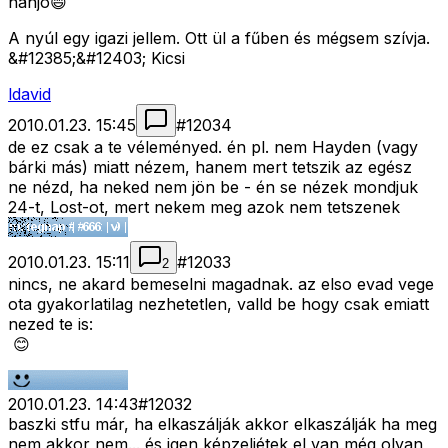
nahjó😄
A nyúl egy igazi jellem. Ott ül a fűben és mégsem szívja.
&#12385;&#12403; Kicsi
ldavid
2010.01.23. 15:45
#
12034
de ez csak a te véleményed. én pl. nem Hayden (vagy
bárki más) miatt nézem, hanem mert tetszik az egész
ne nézd, ha neked nem jön be - én se nézek mondjuk
24-t, Lost-ot, mert nekem meg azok nem tetszenek
2010.01.23. 15:11
#
12033
2
nincs, ne akard bemeselni magadnak. az elso evad vege
ota gyakorlatilag nezhetetlen, valld be hogy csak emiatt
nezed te is:
😊
2010.01.23. 14:43
#
12032
baszki stfu már, ha elkaszálják akkor elkaszálják ha meg
nem akkor nem... és igen képzeljétek el van még olyan