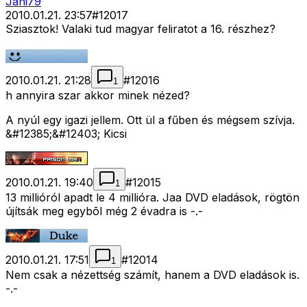
Jani79
2010.01.21. 23:57
#
12017
Sziasztok! Valaki tud magyar feliratot a 16. részhez?
2010.01.21. 21:28
#
12016
1
h annyira szar akkor minek nézed?
A nyúl egy igazi jellem. Ott ül a fűben és mégsem szívja.
&#12385;&#12403; Kicsi
2010.01.21. 19:40
#
12015
1
13 millióról apadt le 4 millióra. Jaa DVD eladások, rögtön
újítsák meg egybõl még 2 évadra is -.-
2010.01.21. 17:51
#
12014
1
Nem csak a nézettség számít, hanem a DVD eladások is.
-.-