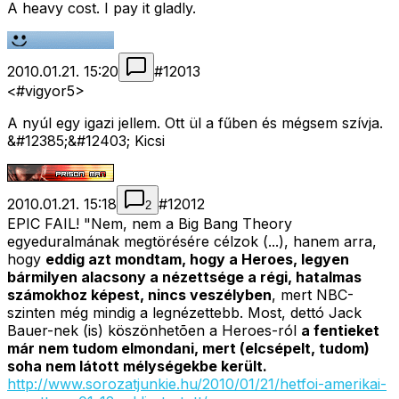
A heavy cost. I pay it gladly.
2010.01.21. 15:20
#
12013
<#vigyor5>
A nyúl egy igazi jellem. Ott ül a fűben és mégsem szívja.
&#12385;&#12403; Kicsi
2010.01.21. 15:18
#
12012
2
EPIC FAIL! "Nem, nem a Big Bang Theory
egyeduralmának megtörésére célzok (...), hanem arra,
hogy
eddig azt mondtam, hogy a Heroes, legyen
bármilyen alacsony a nézettsége a régi, hatalmas
számokhoz képest, nincs veszélyben
, mert NBC-
szinten még mindig a legnézettebb. Most, dettó Jack
Bauer-nek (is) köszönhetõen a Heroes-ról
a fentieket
már nem tudom elmondani, mert (elcsépelt, tudom)
soha nem látott mélységekbe került.
http://www.sorozatjunkie.hu/2010/01/21/hetfoi-amerikai-