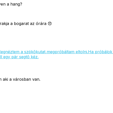
gyen a hang?
akja a bogarat az órára 😞
Megnéztem a szökõkutat,megpróbáltam eltolni.
Ha próbálok 
ll egy pár segtõ kéz.
m aki a városban van.