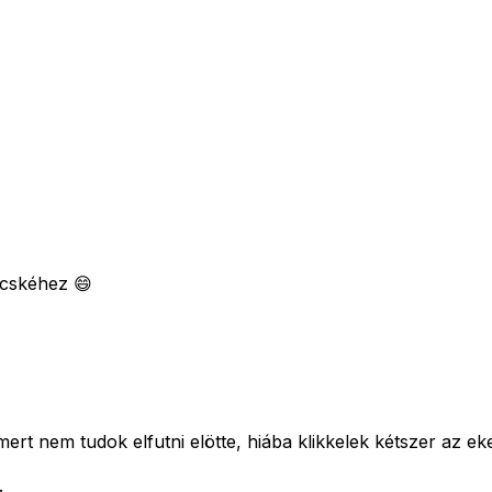
ecskéhez 😄
rt nem tudok elfutni elötte, hiába klikkelek kétszer az e
.