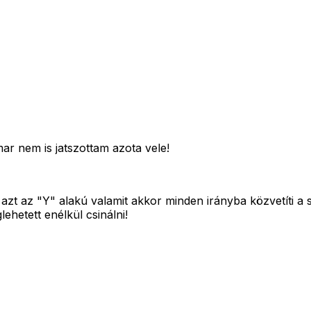
ar nem is jatszottam azota vele!
zt az "Y" alakú valamit akkor minden irányba közvetíti a
ehetett enélkül csinálni!