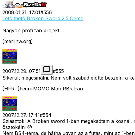
2008.01.31. 17:01
#
556
Letölthetõ Broken Sword 2.5 Demo
Nagyon profi fan projekt.
[merlinw.org]
2007.12.29. 07:51
#
555
Sikerült megcsinálni. Nem volt szabad elötte beszélni a k
[HFRT]Fecni MOMO Man RBR Fan
2007.12.27. 17:41
#
554
Sziasztok! A Broken sword 1-ben megakadtam a kosnál, me
ösztökélni 😞
Nem BS4-téma, de hátha ugyan az a futás, mint az 1-ben