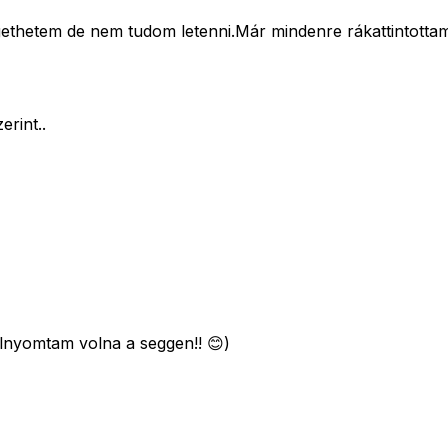
thetem de nem tudom letenni.Már mindenre rákattintottam.
erint..
lnyomtam volna a seggen!! 😊)