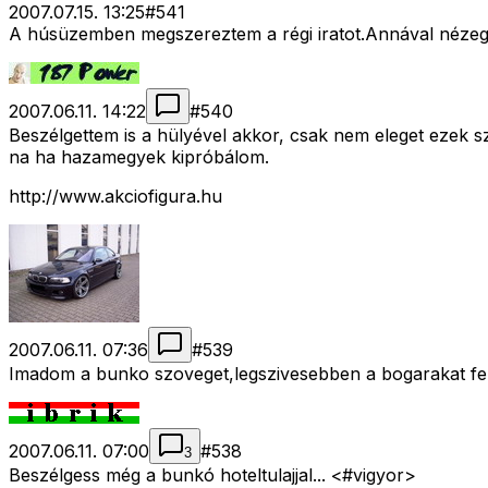
2007.07.15. 13:25
#
541
A húsüzemben megszereztem a régi iratot.Annával nézege
2007.06.11. 14:22
#
540
Beszélgettem is a hülyével akkor, csak nem eleget ezek sz
na ha hazamegyek kipróbálom.
http://www.akciofigura.hu
2007.06.11. 07:36
#
539
Imadom a bunko szoveget,legszivesebben a bogarakat fe
2007.06.11. 07:00
#
538
3
Beszélgess még a bunkó hoteltulajjal... <#vigyor>