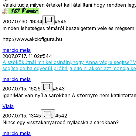
Valaki tudja,milyen értéket kell átállítani hogy rendben le
2007.07.30. 19:34
#
545
minden lehetséges témáról beszélgettem vele és mégsem r
http://www.akciofigura.hu
marcio mela
2007.07.17. 11:02
#
544
A szökõkútnál mit kel csinálni,hogy Anna végre segítse?
segítse,de ha egyedül próbálja eltolni akkor azt mondja ke
marcio mela
2007.07.15. 15:26
#
543
Igen!Már van nyíl a sarokban.A szörnyre nem kattintotta
Vlala
2007.07.15. 13:45
#
542
1
Nincs egy visszakanyarodó nyilacska a sarokban?
marcio mela