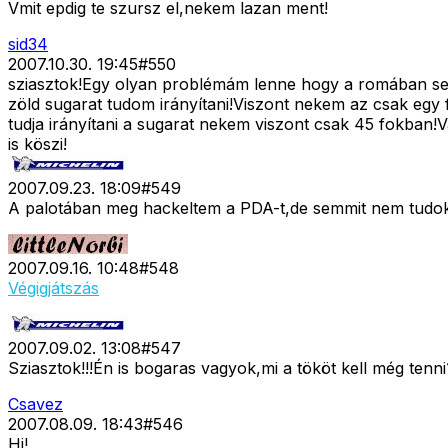
Vmit epdig te szursz el,nekem lazan ment!
sid34
2007.10.30. 19:45
#
550
sziasztok!Egy olyan problémám lenne hogy a romában seml
zöld sugarat tudom irányítani!Viszont nekem az csak egy f
tudja irányítani a sugarat nekem viszont csak 45 fokban!
is köszi!
2007.09.23. 18:09
#
549
A palotában meg hackeltem a PDA-t,de semmit nem tudok 
2007.09.16. 10:48
#
548
Végigjátszás
2007.09.02. 13:08
#
547
Sziasztok!!!Én is bogaras vagyok,mi a tököt kell még tenn
Csavez
2007.08.09. 18:43
#
546
Hi!