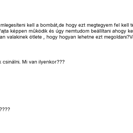
egesíteni kell a bombát,de hogy ezt megtegyem fel kell t
ajta képpen mûködik és úgy nemtudom beállítani ahogy kelle
Van valakinek ötlete , hogy hogyan lehetne ezt megoldani?V
csinálni. Mi van ilyenkor???
i????