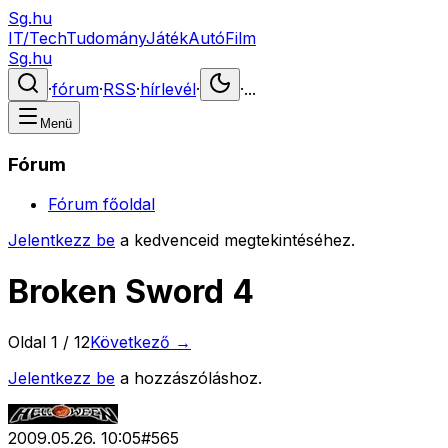
Sg.hu
IT/Tech
Tudomány
Játék
Autó
Film
Sg.hu
·
fórum
·
RSS
·
hírlevél
·
·
...
Menü
Fórum
Fórum főoldal
Jelentkezz be
a kedvenceid megtekintéséhez.
Broken Sword 4
Oldal
1
/
12
Következő →
Jelentkezz be
a hozzászóláshoz.
2009.05.26. 10:05
#
565