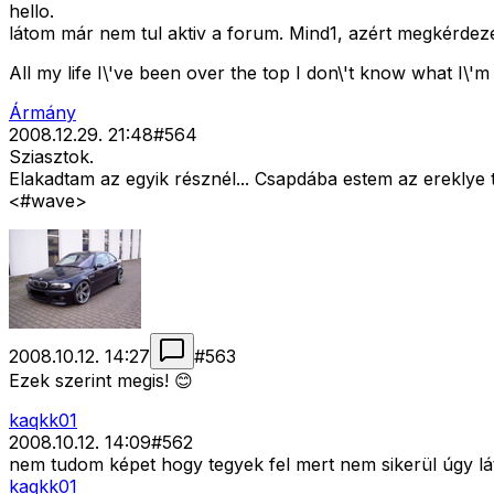
hello.
látom már nem tul aktiv a forum. Mind1, azért megkérdez
All my life I\'ve been over the top I don\'t know what I\'m
Ármány
2008.12.29. 21:48
#
564
Sziasztok.
Elakadtam az egyik résznél... Csapdába estem az ereklye t
<#wave>
2008.10.12. 14:27
#
563
Ezek szerint megis! 😊
kaqkk01
2008.10.12. 14:09
#
562
nem tudom képet hogy tegyek fel mert nem sikerül úgy l
kaqkk01