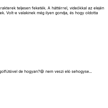
kterek teljesen feketék. A háttérrel, videókkal az elején
k. Volt-e valakinek még ilyen gondja, és hogy oldotta
a golfütövel de hogyan?😄 nem veszi elö sehogyse...