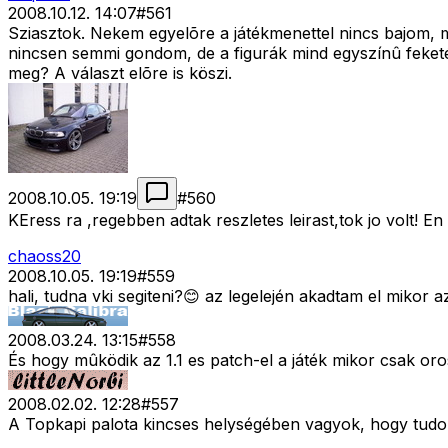
2008.10.12. 14:07
#
561
Sziasztok. Nekem egyelõre a játékmenettel nincs bajom, me
nincsen semmi gondom, de a figurák mind egyszínû feketék
meg? A választ elõre is köszi.
2008.10.05. 19:19
#
560
KEress ra ,regebben adtak reszletes leirast,tok jo volt! E
chaoss20
2008.10.05. 19:19
#
559
hali, tudna vki segiteni?😊 az legelején akadtam el mikor
2008.03.24. 13:15
#
558
És hogy mûködik az 1.1 es patch-el a játék mikor csak oro
2008.02.02. 12:28
#
557
A Topkapi palota kincses helységében vagyok, hogy tudok