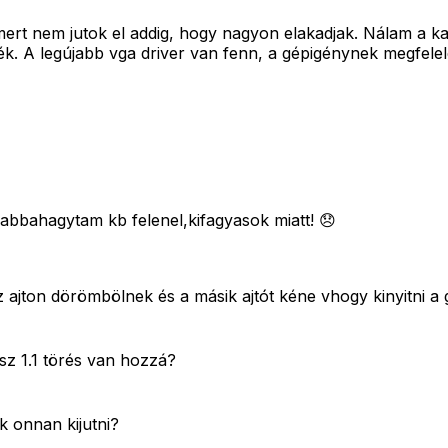
rt nem jutok el addig, hogy nagyon elakadjak. Nálam a kara
. A legújabb vga driver van fenn, a gépigénynek megfelele
n abbahagytam kb felenel,kifagyasok miatt! 😞
 az ajton dörömbölnek és a másik ajtót kéne vhogy kinyitni 
sz 1.1 törés van hozzá?
 onnan kijutni?