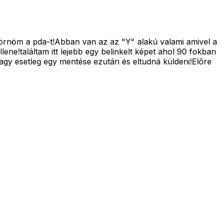
örnöm a pda-t!Abban van az az "Y" alakú valami amivel a
ne!találtam itt lejebb egy belinkelt képet ahol 90 fokban
agy esetleg egy mentése ezután és eltudná küldeni!Elõre