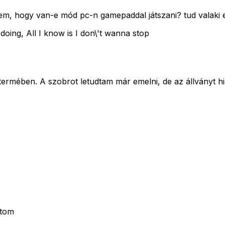
em, hogy van-e mód pc-n gamepaddal játszani? tud valaki e
 doing, All I know is I don\'t wanna stop
ermében. A szobrot letudtam már emelni, de az állványt hiáb
átom