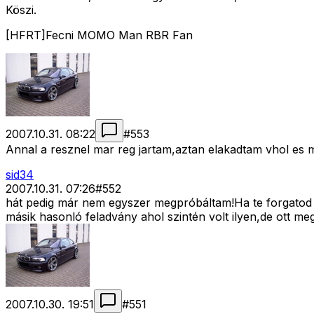
Köszi.
[HFRT]Fecni MOMO Man RBR Fan
2007.10.31. 08:22
#
553
Annal a resznel mar reg jartam,aztan elakadtam vhol es m
sid34
2007.10.31. 07:26
#
552
hát pedig már nem egyszer megpróbáltam!Ha te forgatod a
másik hasonló feladvány ahol szintén volt ilyen,de ott megl
2007.10.30. 19:51
#
551