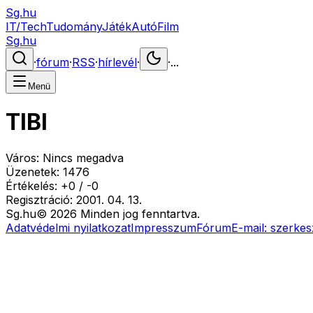
Sg.hu
IT/Tech
Tudomány
Játék
Autó
Film
Sg.hu
·
fórum
·
RSS
·
hírlevél
·
·
...
Menü
TIBI
Város:
Nincs megadva
Üzenetek:
1476
Értékelés:
+
0
/
-
0
Regisztráció:
2001. 04. 13.
Sg
.hu
©
2026
Minden jog fenntartva.
Adatvédelmi nyilatkozat
Impresszum
Fórum
E-mail:
szerkes