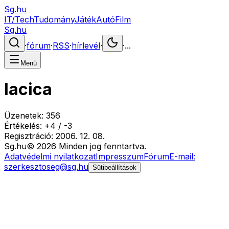
Sg.hu
IT/Tech
Tudomány
Játék
Autó
Film
Sg.hu
·
fórum
·
RSS
·
hírlevél
·
·
...
Menü
lacica
Üzenetek:
356
Értékelés:
+
4
/
-
3
Regisztráció:
2006. 12. 08.
Sg
.hu
©
2026
Minden jog fenntartva.
Adatvédelmi nyilatkozat
Impresszum
Fórum
E-mail:
szerkesztoseg@sg.hu
Sütibeállítások