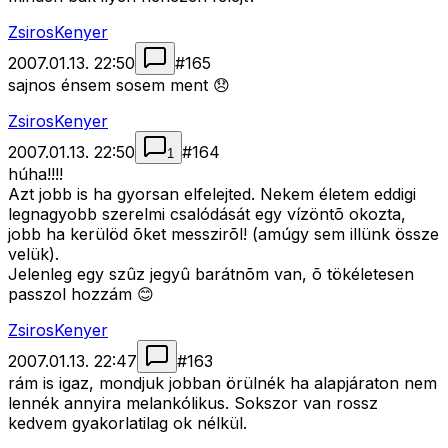
ZsirosKenyer
2007.01.13. 22:50
#
165
sajnos énsem sosem ment 😞
ZsirosKenyer
2007.01.13. 22:50
#
164
1
húha!!!!
Azt jobb is ha gyorsan elfelejted. Nekem életem eddigi
legnagyobb szerelmi csalódását egy vízöntõ okozta,
jobb ha kerülöd õket messzirõl! (amúgy sem illünk össze
velük).
Jelenleg egy szûz jegyû barátnõm van, õ tökéletesen
passzol hozzám 😊
ZsirosKenyer
2007.01.13. 22:47
#
163
rám is igaz, mondjuk jobban örülnék ha alapjáraton nem
lennék annyira melankólikus. Sokszor van rossz
kedvem gyakorlatilag ok nélkül.