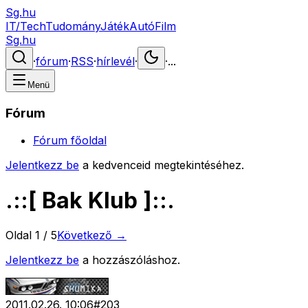
Sg.hu
IT/Tech
Tudomány
Játék
Autó
Film
Sg.hu
·
fórum
·
RSS
·
hírlevél
·
·
...
Menü
Fórum
Fórum főoldal
Jelentkezz be
a kedvenceid megtekintéséhez.
.::[ Bak Klub ]::.
Oldal
1
/
5
Következő →
Jelentkezz be
a hozzászóláshoz.
2011.02.26. 10:06
#
203