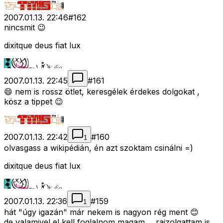
2007.01.13. 22:46
#
162
nincsmit 😉
dixitque deus fiat lux
2007.01.13. 22:45
#
161
😄 nem is rossz ötlet, keresgélek érdekes dolgokat ,
kösz a tippet 😉
2007.01.13. 22:42
#
160
1
olvasgass a wikipédián, én azt szoktam csinálni =)
dixitque deus fiat lux
2007.01.13. 22:36
#
159
1
hát "úgy igazán" már nekem is nagyon rég ment 😊
de valamivel el kell foglalnom magam..., rajzolgattam is,