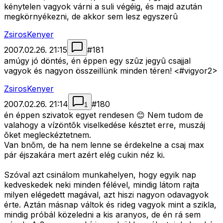
kénytelen vagyok várni a suli végéig, és majd azután
megkörnyékezni, de akkor sem lesz egyszerû
ZsirosKenyer
2007.02.26. 21:15
#
181
amúgy jó döntés, én éppen egy szûz jegyû csajjal
vagyok és nagyon összeillünk minden téren! <#vigyor2>
ZsirosKenyer
2007.02.26. 21:14
#
180
1
én éppen szivatok egyet rendesen 😊 Nem tudom de
valahogy a vízöntõk viselkedése késztet erre, muszáj
õket megleckéztetnem.
Van bnõm, de ha nem lenne se érdekelne a csaj max
pár éjszakára mert azért elég cukin néz ki.
Szóval azt csinálom munkahelyen, hogy egyik nap
kedveskedek neki minden félével, mindig látom rajta
milyen elégedett magával, azt hiszi nagyon odavagyok
érte. Aztán másnap váltok és rideg vagyok mint a szikla,
mindig próbál közeledni a kis aranyos, de én rá sem