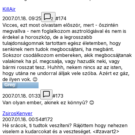
KillAir
2007.01.18. 09:25
#
174
2
Vicces, ezt most olvastam elõször, mert - õszintén
megvallva - nem foglalkozom asztrológiával és nem is
érdekel a horoszkóp, de a legrosszabb
tulajdonságomnak tartottam egész életemben, hogy
senkinek nem tudok megbocsájtani, ha megbánt.
Sokszor csodálkozom embereken, akik megbocsájtanak
valakinek ha pl. megcsalja, vagy hazudik neki, vagy
bármi rosszat tesz. Huhhh, nekem nincs az az isten,
hogy utána ne undorral álljak vele szóba. Azért ez gáz,
de ilyen vok. 😉
2007.01.18. 01:33
#
173
Van olyan ember, akinek ez könnyû? 😊
ZsirosKenyer
2007.01.18. 00:54
#
172
Hé srácok, ti tudtok veszíteni? Rájöttem hogy nehezen
viselem a kudarcokat és a veszteséget. <#zavart2>