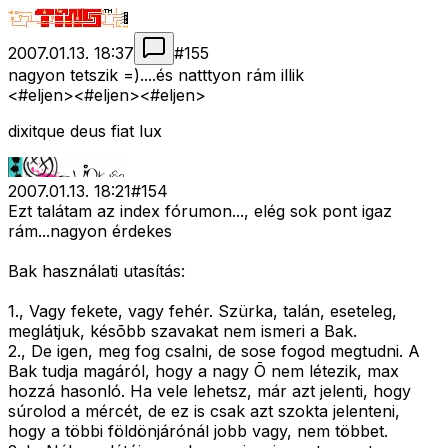
2007.01.13. 18:37
#
155
nagyon tetszik =)....és natttyon rám illik
<#eljen>
<#eljen>
<#eljen>
dixitque deus fiat lux
2007.01.13. 18:21
#
154
Ezt talátam az index fórumon..., elég sok pont igaz
rám...nagyon érdekes
Bak használati utasítás:
1., Vagy fekete, vagy fehér. Szürka, talán, eseteleg,
meglátjuk, késõbb szavakat nem ismeri a Bak.
2., De igen, meg fog csalni, de sose fogod megtudni. A
Bak tudja magáról, hogy a nagy Õ nem létezik, max
hozzá hasonló. Ha vele lehetsz, már azt jelenti, hogy
súrolod a mércét, de ez is csak azt szokta jelenteni,
hogy a többi földönjárónál jobb vagy, nem többet.