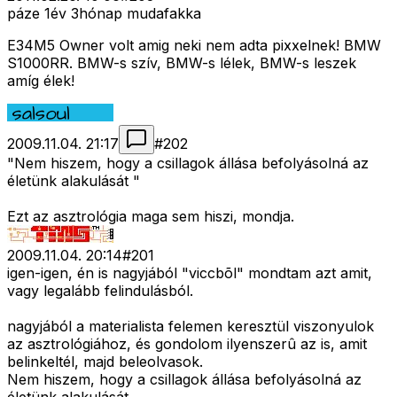
páze 1év 3hónap mudafakka
E34M5 Owner volt amig neki nem adta pixxelnek! BMW
S1000RR. BMW-s szív, BMW-s lélek, BMW-s leszek
amíg élek!
2009.11.04. 21:17
#
202
"Nem hiszem, hogy a csillagok állása befolyásolná az
életünk alakulását "
Ezt az asztrológia maga sem hiszi, mondja.
2009.11.04. 20:14
#
201
igen-igen, én is nagyjából "viccbõl" mondtam azt amit,
vagy legalább felindulásból.
nagyjából a materialista felemen keresztül viszonyulok
az asztrológiához, és gondolom ilyenszerû az is, amit
belinkeltél, majd beleolvasok.
Nem hiszem, hogy a csillagok állása befolyásolná az