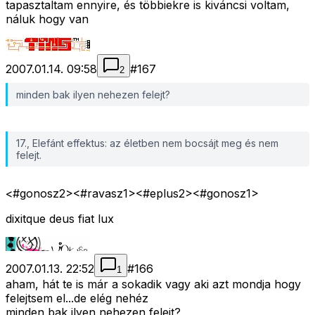
tapasztaltam ennyire, és többiekre is kiváncsi voltam,
náluk hogy van
2007.01.14. 09:58
#
167
2
minden bak ilyen nehezen felejt?
17., Elefánt effektus: az életben nem bocsájt meg és nem
felejt.
<#gonosz2>
<#ravasz1>
<#eplus2>
<#gonosz1>
dixitque deus fiat lux
2007.01.13. 22:52
#
166
1
aham, hát te is már a sokadik vagy aki azt mondja hogy
felejtsem el...de elég nehéz
minden bak ilyen nehezen felejt?