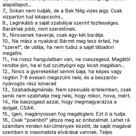
alapállapot...
7., Sokan nem tudják, de a Bak félig vizes jegy. Csak
vizparton tud kikapcsolni...
8., Leginkább a saját szabályai szerint tisztességes.
Barátnak jobb, mint szeretõnek.
9., Nincsenek haverjai, csak egy-két barátja.
10., Ne mász a nyakára! Bármit meg tesz érted, ha
"szeret", de utálja, ha nem tudsz a saját lábadon
megállni.
11., Ha rossz hangulatban van, ne cseszegesd. Magától
rendbe jön, ha el tud szüttyögni egy kicsit magában...
12., Nincs a gyerekekkel semmi baja, ha képes vagy
rögtön 7-8 évesen megszülni neki, és a beszarós-
nyávogós rész kimarad
13., Szabadságmániás. Nem szexiuális értelemben, csak
senki nem szabhatja meg neki, hogy mikor, hova, miért.
14., Ne baszogasd azzal, hogy megmagyarázza a
dolgait. CSAK.
15., Igen, magányossan fog megdögleni. Ezt õ is tudja.
16., Csak "poénból" játsza meg az önbizalmat. Lehet rá
számítani minden körülmények között, de saját magával
szemben is maximalista elvárásai vannak. Teljes