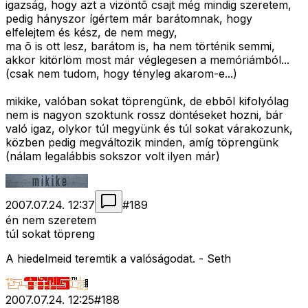
igazság, hogy azt a vizöntõ csajt még mindig szeretem,
pedig hányszor ígértem már barátomnak, hogy
elfelejtem és kész, de nem megy,
ma õ is ott lesz, barátom is, ha nem történik semmi,
akkor kitörlöm most már véglegesen a memóriámból...
(csak nem tudom, hogy tényleg akarom-e...)
mikike, valóban sokat töprengünk, de ebbõl kifolyólag
nem is nagyon szoktunk rossz döntéseket hozni, bár
való igaz, olykor túl megyünk és túl sokat várakozunk,
közben pedig megváltozik minden, amíg töprengünk
(nálam legalábbis sokszor volt ilyen már)
2007.07.24. 12:37
#
189
én nem szeretem
túl sokat töpreng
A hiedelmeid teremtik a valóságodat. - Seth
2007.07.24. 12:25
#
188