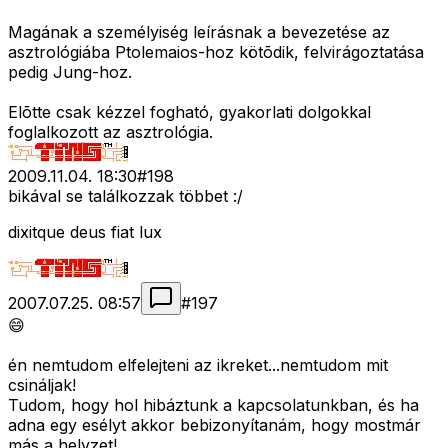
Magának a személyiség leírásnak a bevezetése az
asztrológiába Ptolemaios-hoz kötõdik, felvirágoztatása
pedig Jung-hoz.
Elõtte csak kézzel fogható, gyakorlati dolgokkal
foglalkozott az asztrológia.
2009.11.04. 18:30
#
198
bikával se találkozzak többet :/
dixitque deus fiat lux
2007.07.25. 08:57
#
197
😄
én nemtudom elfelejteni az ikreket...nemtudom mit
csináljak!
Tudom, hogy hol hibáztunk a kapcsolatunkban, és ha
adna egy esélyt akkor bebizonyítanám, hogy mostmár
más a helyzet!