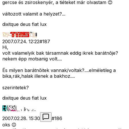
gercse és zsiroskenyér, a tiéteket már olvastam 😊
változott valamit a helyzet?...
dixitque deus fiat lux
2007.07.24. 12:22
#
187
Hi,
volt valamelyik bak társamnak eddig ikrek barátnõje?
nekem épp motsanig volt....
És milyen barátnõitek vannak/voltak?....elméletileg a
bika,rák,halak illenek a bakhoz....
szerintetek?
dixitque deus fiat lux
2007.02.28. 15:30
#
186
oks 😊