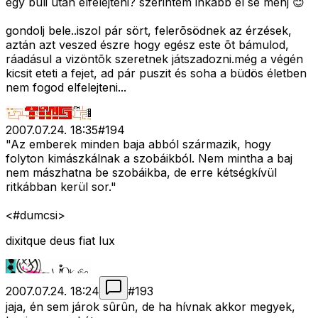
egy buli után elfelejteni? szerintem inkább el se menj 😊
gondolj bele..iszol pár sört, felerõsödnek az érzések,
aztán azt veszed észre hogy egész este õt bámulod,
ráadásul a vizöntõk szeretnek játszadozni.még a végén
kicsit eteti a fejet, ad pár puszit és soha a büdös életben
nem fogod elfelejteni...
2007.07.24. 18:35
#
194
"Az emberek minden baja abból származik, hogy
folyton kimászkálnak a szobáikból. Nem mintha a baj
nem mászhatna be szobáikba, de erre kétségkívül
ritkábban kerül sor."
<#dumcsi>
dixitque deus fiat lux
2007.07.24. 18:24
#
193
jaja, én sem járok sûrûn, de ha hívnak akkor megyek,