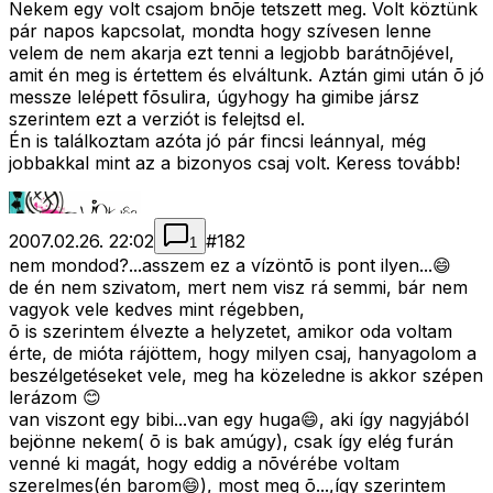
Nekem egy volt csajom bnõje tetszett meg. Volt köztünk
pár napos kapcsolat, mondta hogy szívesen lenne
velem de nem akarja ezt tenni a legjobb barátnõjével,
amit én meg is értettem és elváltunk. Aztán gimi után õ jó
messze lelépett fõsulira, úgyhogy ha gimibe jársz
szerintem ezt a verziót is felejtsd el.
Én is találkoztam azóta jó pár fincsi leánnyal, még
jobbakkal mint az a bizonyos csaj volt. Keress tovább!
2007.02.26. 22:02
#
182
1
nem mondod?...asszem ez a vízöntõ is pont ilyen...😄
de én nem szivatom, mert nem visz rá semmi, bár nem
vagyok vele kedves mint régebben,
õ is szerintem élvezte a helyzetet, amikor oda voltam
érte, de mióta rájöttem, hogy milyen csaj, hanyagolom a
beszélgetéseket vele, meg ha közeledne is akkor szépen
lerázom 😊
van viszont egy bibi...van egy huga😄, aki így nagyjából
bejönne nekem( õ is bak amúgy), csak így elég furán
venné ki magát, hogy eddig a nõvérébe voltam
szerelmes(én barom😄), most meg õ...,így szerintem