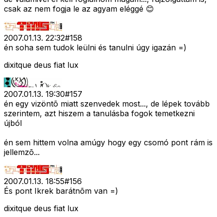
csak az nem fogja le az agyam eléggé 😊
2007.01.13. 22:32
#
158
én soha sem tudok leülni és tanulni úgy igazán =)
dixitque deus fiat lux
2007.01.13. 19:30
#
157
én egy vizöntõ miatt szenvedek most..., de lépek tovább
szerintem, azt hiszem a tanulásba fogok temetkezni
újból
én sem hittem volna amúgy hogy egy csomó pont rám is
jellemzõ...
2007.01.13. 18:55
#
156
És pont Ikrek barátnõm van =)
dixitque deus fiat lux