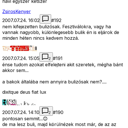
havi egyszer kétszer
ZsirosKenyer
2007.07.24. 16:02
#
192
nem kifejezetten bulizósak. Fesztiválokra, vagy ha
vannak nagyobb, különlegesebb bulik én is eljárok de
minden héten nincs kedvem hozzá.
2007.07.24. 15:05
#
191
2
énse tudom azokat elfelejteni akit szeretek, mégha bánt
akkor sem...
a bakok általába nem annyira bulizósak nem?....
dixitque deus fiat lux
2007.07.24. 14:10
#
190
2
pontosan semmit...😊
de ma lesz buli, majd körülnézek most már, de az az