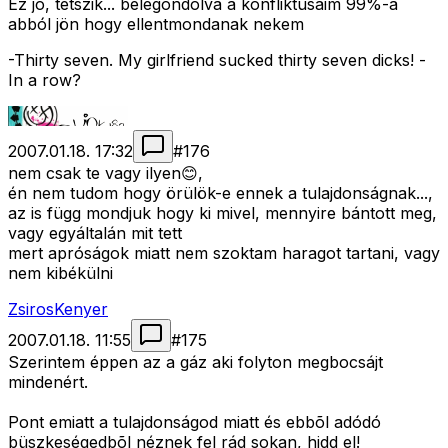
Ez jó, tetszik... belegondolva a konfliktusaim 99%-a
abból jön hogy ellentmondanak nekem
-Thirty seven. My girlfriend sucked thirty seven dicks! -
In a row?
2007.01.18. 17:32
#
176
nem csak te vagy ilyen😊,
én nem tudom hogy örülök-e ennek a tulajdonságnak...,
az is függ mondjuk hogy ki mivel, mennyire bántott meg,
vagy egyáltalán mit tett
mert apróságok miatt nem szoktam haragot tartani, vagy
nem kibékülni
ZsirosKenyer
2007.01.18. 11:55
#
175
Szerintem éppen az a gáz aki folyton megbocsájt
mindenért.
Pont emiatt a tulajdonságod miatt és ebbõl adódó
büszkeségedbõl néznek fel rád sokan, hidd el!