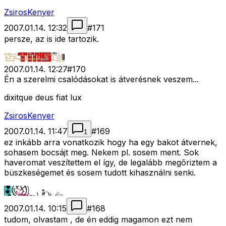
ZsirosKenyer
2007.01.14. 12:32
#
171
persze, az is ide tartozik.
2007.01.14. 12:27
#
170
Én a szerelmi csalódásokat is átverésnek veszem...
dixitque deus fiat lux
ZsirosKenyer
2007.01.14. 11:47
#
169
1
ez inkább arra vonatkozik hogy ha egy bakot átvernek,
sohasem bocsájt meg. Nekem pl. sosem ment. Sok
haveromat veszítettem el így, de legalább megõriztem a
büszkeségemet és sosem tudott kihasználni senki.
2007.01.14. 10:15
#
168
tudom, olvastam , de én eddig magamon ezt nem