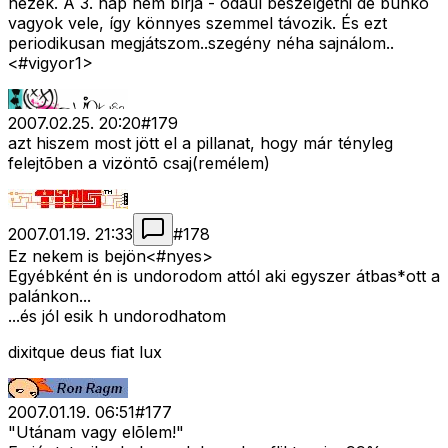
nézek. A 3. nap nem bírja - odaül beszélgetni de bunkó
vagyok vele, így könnyes szemmel távozik. És ezt
periodikusan megjátszom..szegény néha sajnálom..
<#vigyor1>
2007.02.25. 20:20
#
179
azt hiszem most jött el a pillanat, hogy már tényleg
felejtõben a vizöntõ csaj(remélem)
2007.01.19. 21:33
#
178
Ez nekem is bejön<#nyes>
Egyébként én is undorodom attól aki egyszer átbas*ott a
palánkon...
...és jól esik h undorodhatom
dixitque deus fiat lux
2007.01.19. 06:51
#
177
"Utánam vagy elõlem!"