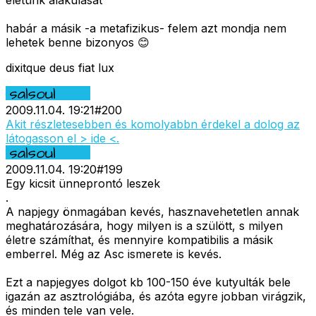
életünk alakulását
habár a másik -a metafizikus- felem azt mondja nem
lehetek benne bizonyos 😊
dixitque deus fiat lux
2009.11.04. 19:21
#
200
Akit részletesebben és komolyabbn érdekel a dolog az
látogasson el > ide <.
2009.11.04. 19:20
#
199
Egy kicsit ünneprontó leszek
.
A napjegy önmagában kevés, hasznavehetetlen annak
meghatározására, hogy milyen is a szülött, s milyen
életre számíthat, és mennyire kompatibilis a másik
emberrel. Még az Asc ismerete is kevés.
Ezt a napjegyes dolgot kb 100-150 éve kutyulták bele
igazán az asztrológiába, és azóta egyre jobban virágzik,
és minden tele van vele.