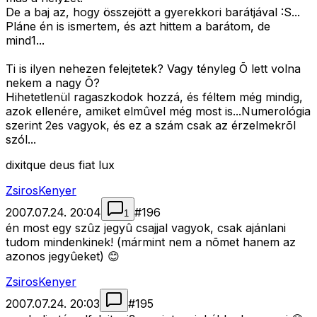
De a baj az, hogy összejött a gyerekkori barátjával :S...
Pláne én is ismertem, és azt hittem a barátom, de
mind1...
Ti is ilyen nehezen felejtetek? Vagy tényleg Õ lett volna
nekem a nagy Õ?
Hihetetlenül ragaszkodok hozzá, és féltem még mindig,
azok ellenére, amiket elmûvel még most is...Numerológia
szerint 2es vagyok, és ez a szám csak az érzelmekrõl
szól...
dixitque deus fiat lux
ZsirosKenyer
2007.07.24. 20:04
#
196
1
én most egy szûz jegyû csajjal vagyok, csak ajánlani
tudom mindenkinek! (mármint nem a nõmet hanem az
azonos jegyûeket) 😊
ZsirosKenyer
2007.07.24. 20:03
#
195