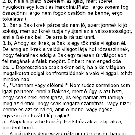
2.,b, Nála a plátói szerelem az igazi, mert szeret
nyüglödni egy kicsit és harcolni.(Plátói, ergo sosem fog
összejönni, ergo nem fogok csalódni se benne, ergo
tökéletes )
3., Bár a Bak-Ikrek párosítás nem jó, azért jönnek ki jó
sokáig, mert az Ikrek tudja nyújtani az a változatosságot,
ami a Baknak kell. De arra is rá tud unni.
3.,b, Ahogy az Ikrek, a Bak is egy tök más világban él.
De amíg az Ikrek a valódi világot látja hol rózsaszinnek,
hogy feketének addíg a Bak egy teljesen új világot épít
fel magának a falak mögött. Embert nem enged oda
be..... Depresszióba csak akkor esik, ha a kis világban
megalkotott dolgai konfrontálódnak a való világgal, tehát
minden nap.
4., "Utánnam vagy elõlem!!!" Nem tudsz semmiben sem
igazi partnere lenni a Baknak, mert õ úgy is azt hiszi,
hogy csak neki lehet igaza, és elég hamar azt tanulja
meg az élettõl, hogy csak magára számíthat.. Vagy bízol
benne és azt csinálod, amit õ mond, vagy egész
egyszerûen továbblép rajtad!
5., Alapeleme a biztonság. Ha kihúzzák a talajt alóla,
mindent borít...
6., A mániákus depresszió nála nem betegség, hanem