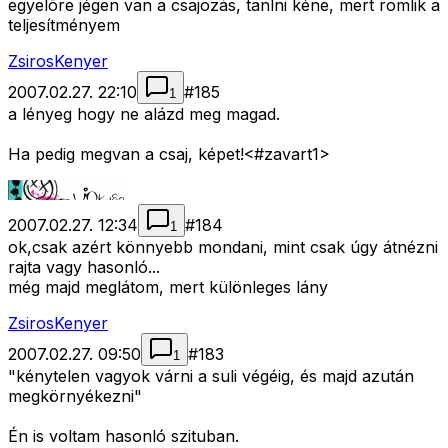
egyelõre jégen van a csajozás, tanlni kéne, mert romlik a
teljesítményem
ZsirosKenyer
2007.02.27. 22:10
#
185
1
a lényeg hogy ne alázd meg magad.
Ha pedig megvan a csaj, képet!<#zavart1>
2007.02.27. 12:34
#
184
1
ok,csak azért könnyebb mondani, mint csak úgy átnézni
rajta vagy hasonló...
még majd meglátom, mert különleges lány
ZsirosKenyer
2007.02.27. 09:50
#
183
1
"kénytelen vagyok várni a suli végéig, és majd azután
megkörnyékezni"
Én is voltam hasonló szituban.