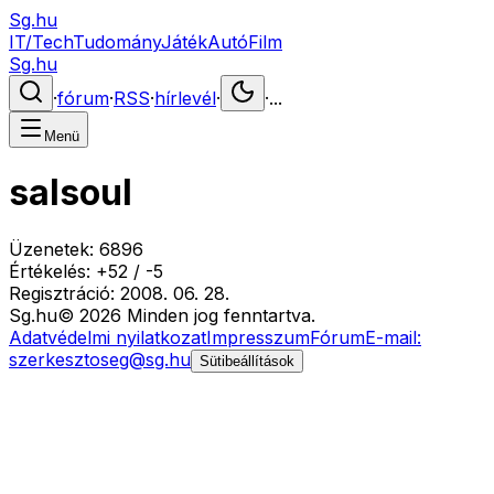
Sg.hu
IT/Tech
Tudomány
Játék
Autó
Film
Sg.hu
·
fórum
·
RSS
·
hírlevél
·
·
...
Menü
salsoul
Üzenetek:
6896
Értékelés:
+
52
/
-
5
Regisztráció:
2008. 06. 28.
Sg
.hu
©
2026
Minden jog fenntartva.
Adatvédelmi nyilatkozat
Impresszum
Fórum
E-mail:
szerkesztoseg@sg.hu
Sütibeállítások