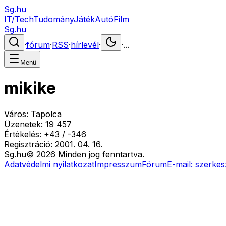
Sg.hu
IT/Tech
Tudomány
Játék
Autó
Film
Sg.hu
·
fórum
·
RSS
·
hírlevél
·
·
...
Menü
mikike
Város:
Tapolca
Üzenetek:
19 457
Értékelés:
+
43
/
-
346
Regisztráció:
2001. 04. 16.
Sg
.hu
©
2026
Minden jog fenntartva.
Adatvédelmi nyilatkozat
Impresszum
Fórum
E-mail:
szerkes