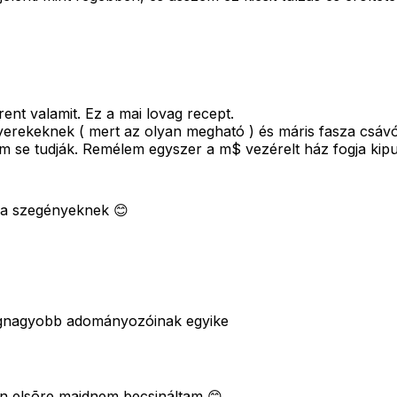
ent valamit. Ez a mai lovag recept.
gyerekeknek ( mert az olyan megható ) és máris fasza csáv
m se tudják. Remélem egyszer a m$ vezérelt ház fogja kipu
a a szegényeknek 😊
ág legnagyobb adományozóinak egyike
en elsõre majdnem becsináltam 😊