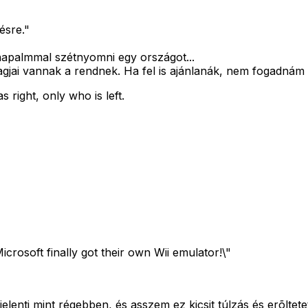
ésre."
 napalmmal szétnyomni egy országot...
agjai vannak a rendnek. Ha fel is ajánlanák, nem fogadnám 
right, only who is left.
icrosoft finally got their own Wii emulator!\"
elenti mint régebben, és asszem ez kicsit túlzás és erõlte