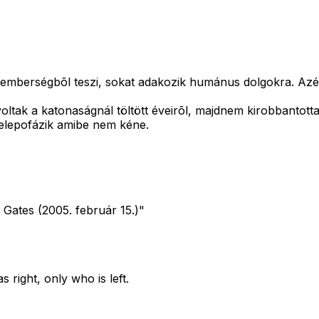
r emberségbõl teszi, sokat adakozik humánus dolgokra. Azér
oltak a katonaságnál töltött éveirõl, majdnem kirobbantott
elepofázik amibe nem kéne.
 Gates (2005. február 15.)"
right, only who is left.