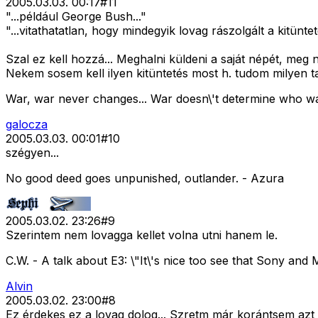
2005.03.03. 00:17
#
11
"...például George Bush..."
"...vitathatatlan, hogy mindegyik lovag rászolgált a kitüntet
Szal ez kell hozzá... Meghalni küldeni a saját népét, meg
Nekem sosem kell ilyen kitüntetés most h. tudom milyen t
War, war never changes... War doesn\'t determine who was 
galocza
2005.03.03. 00:01
#
10
szégyen...
No good deed goes unpunished, outlander. - Azura
2005.03.02. 23:26
#
9
Szerintem nem lovagga kellet volna utni hanem le.
C.W. - A talk about E3: \"It\'s nice too see that Sony and M
Alvin
2005.03.02. 23:00
#
8
Ez érdekes ez a lovag dolog... Szretm már korántsem azt j