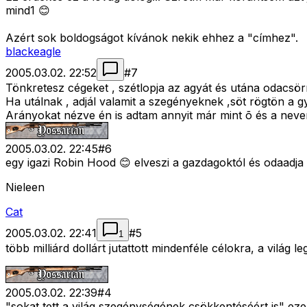
mind1 😊
Azért sok boldogságot kívánok nekik ehhez a "címhez".
blackeagle
2005.03.02. 22:52
#
7
Tönkretesz cégeket , szétlopja az agyát és utána odacsörr
Ha utálnak , adjál valamit a szegényeknek ,söt rögtön a 
Arányokat nézve én is adtam annyit már mint õ és a neve
2005.03.02. 22:45
#
6
egy igazi Robin Hood 😊 elveszi a gazdagoktól és odaadj
Nieleen
Cat
2005.03.02. 22:41
#
5
1
több milliárd dollárt jutattott mindenféle célokra, a vil
2005.03.02. 22:39
#
4
"sokat tett a világ szegénységének csökkentéséért is" ez