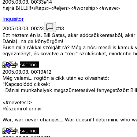
2005.03.03. 00:33
#
14
hajrá BILL!!!!<#taps>
<#eljen>
<#worship>
<#wave>
Inquisitor
2005.03.03. 00:23
#
13
Ezt néztem én is. Bill Gates, akár adócsökkentésbõl, aká
Dánia), na de könyörgöm!
Bush mi a rákkal szólgált rá? Még a hõsi meséi is kamuk v
egyezményt, és követve a "régi" szokásokat, mindenbe b
2005.03.03. 00:19
#
12
Még valami... rögtön a cikk után ez olvasható:
"Kapcsolódó cikkek:
· Dániai munkahelyek megszüntetésével fenyegetõzött Bill
<#nevetes1>
Részemrõl ennyi.
War, war never changes... War doesn\'t determine who was 