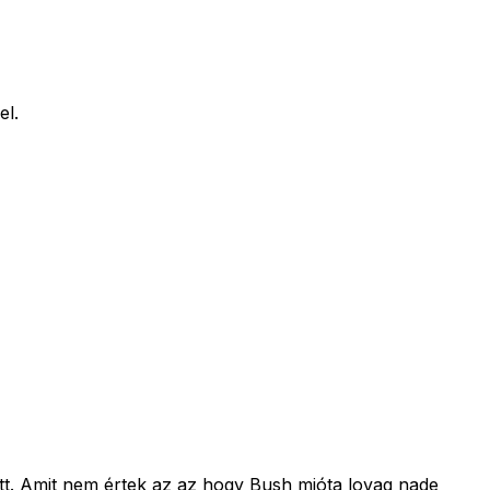
el.
tett. Amit nem értek az az hogy Bush mióta lovag nade