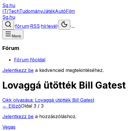
Sg.hu
IT/Tech
Tudomány
Játék
Autó
Film
Sg.hu
·
fórum
·
RSS
·
hírlevél
·
·
...
Menü
Fórum
Fórum főoldal
Jelentkezz be
a kedvenceid megtekintéséhez.
Lovaggá ütötték Bill Gatest
Cikk olvasása:
Lovaggá ütötték Bill Gatest
← Előző
Oldal
3
/
3
Jelentkezz be
a hozzászóláshoz.
Vegas