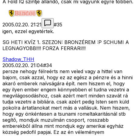
A Föld IQ szintje állandó, csak mi vagyunk egyre többen.
2005.02.20. 21:21
#
35
igen, ezzel egyetértek.
SG HETI KVÍZ 1. SZEZON: BRONZÉREM :P SCHUMI A
LEGNAGYOBB!!!! FORZA FERRARI!!!
Shadow_THH
2005.02.20. 21:04
#
34
persze nehogy félreérts nem veled vagy a hittel van
bajom, csak azzal, hogy ez az egész a pénzre és a hinni
akaró emberek naívságára épít. nem hiszem el, hogy
egy ilyen ember engem könnyebben el tudna vezetni a
megvilágosodáshoz, csak azért mert minden szavát rá
tudja vezetni a bibliára. csak azért pedig Isten sem küld
pokolra ártatlanokat mert más a vallásuk. Nem hiszem,
hogy egy önkéntesen a tsunami romeltakaritásnál stb
segítõ, mondjuk muzulmán csoport, rosszabb
emberekbõl állna mint mondjuk egy amerikai egyház
község pedofil papjai. Ez az én véleményem