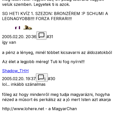
velük szemben. Legyetek ti is azok.
SG HETI KVÍZ 1. SZEZON: BRONZÉREM :P SCHUMI A
LEGNAGYOBB!!!! FORZA FERRARI!!!
2005.02.20. 20:36
#
31
így van
a pénz a lényeg, minél többet kicsavarni az áldozatokból
Az élet a legjobb méreg! Tuti ki fog nyírni!!!
Shadow_THH
2005.02.20. 19:37
#
30
1
lol... inkább szánalmas
fõleg az hogy mindenrõl meg tudja magyarázni, hogyha
nézed a mûsort és perkálsz az a jó mert Isten azt akarja
http://www.lohere.net - a MagyarChan