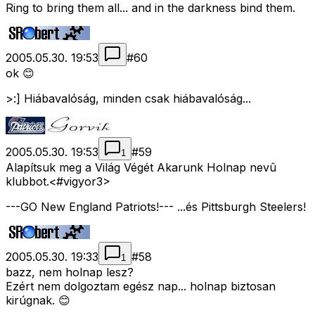
Ring to bring them all... and in the darkness bind them.
2005.05.30. 19:53
#
60
ok 😊
>:] Hiábavalóság, minden csak hiábavalóság...
2005.05.30. 19:53
#
59
1
Alapítsuk meg a Világ Végét Akarunk Holnap nevû
klubbot.<#vigyor3>
---GO New England Patriots!--- ...és Pittsburgh Steelers!
2005.05.30. 19:33
#
58
1
bazz, nem holnap lesz?
Ezért nem dolgoztam egész nap... holnap biztosan
kirúgnak. 😊