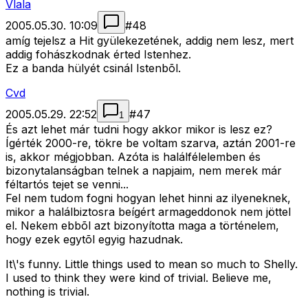
Vlala
2005.05.30. 10:09
#
48
amíg tejelsz a Hit gyülekezetének, addig nem lesz, mert
addig fohászkodnak érted Istenhez.
Ez a banda hülyét csinál Istenbõl.
Cvd
2005.05.29. 22:52
#
47
1
És azt lehet már tudni hogy akkor mikor is lesz ez?
Ígérték 2000-re, tökre be voltam szarva, aztán 2001-re
is, akkor mégjobban. Azóta is halálfélelemben és
bizonytalanságban telnek a napjaim, nem merek már
féltartós tejet se venni...
Fel nem tudom fogni hogyan lehet hinni az ilyeneknek,
mikor a halálbiztosra beígért armageddonok nem jöttel
el. Nekem ebbõl azt bizonyította maga a történelem,
hogy ezek egytõl egyig hazudnak.
It\'s funny. Little things used to mean so much to Shelly.
I used to think they were kind of trivial. Believe me,
nothing is trivial.