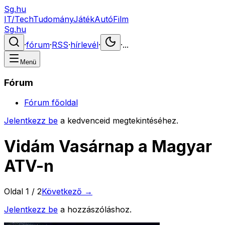
Sg.hu
IT/Tech
Tudomány
Játék
Autó
Film
Sg.hu
·
fórum
·
RSS
·
hírlevél
·
·
...
Menü
Fórum
Fórum főoldal
Jelentkezz be
a kedvenceid megtekintéséhez.
Vidám Vasárnap a Magyar
ATV-n
Oldal
1
/
2
Következő →
Jelentkezz be
a hozzászóláshoz.