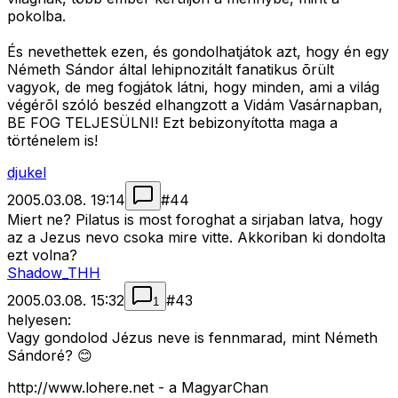
pokolba.
És nevethettek ezen, és gondolhatjátok azt, hogy én egy
Németh Sándor által lehipnozitált fanatikus õrült
vagyok, de meg fogjátok látni, hogy minden, ami a világ
végérõl szóló beszéd elhangzott a Vidám Vasárnapban,
BE FOG TELJESÜLNI! Ezt bebizonyította maga a
történelem is!
djukel
2005.03.08. 19:14
#
44
Miert ne? Pilatus is most foroghat a sirjaban latva, hogy
az a Jezus nevo csoka mire vitte. Akkoriban ki dondolta
ezt volna?
Shadow_THH
2005.03.08. 15:32
#
43
1
helyesen:
Vagy gondolod Jézus neve is fennmarad, mint Németh
Sándoré? 😊
http://www.lohere.net - a MagyarChan