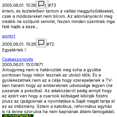
2005.06.01. 15:28
#
73
1
értem, és tiszteletben tartom a vallási meggyõzõdéseket,
csak a módszereket nem bírom. Az adományokról meg
inkább ne szóljunk semmit, hiszen minden szentnek mga
felé hajlik a keze...
ponty1
2005.06.01. 15:26
#
72
Egyetértek !
Csabeszonovits
2005.06.01. 15:07
#
71
Amúgymeg nem is határozták meg soha a gyülibe
pontosan hogy mikor lesznek az utolsó idõk. És a
gyülekezetnek nem az a célja hogy szerepeljenek a TV-
ben hanem hogy az embereknek üdvössége legyen (ne
jussanak a pokolba). Az adakozásról pedig annyit hogy
ez azért van hogy a csarnok költségeit kibírják fizetni
plusz az újságoknak a nyomtatása is.Saját magát tartja el
ez az intézmény. Sztem a katolikus, református egyház
is rá lenne szorulva ha nem kapnának állami támogatást.