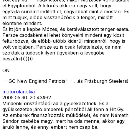
el Egyiptomból. A kitörés akkora nagy volt, hogy
egyfajta cunamit indított el, nagyobbat mint a mostani. És
mint tudjuk, elõbb visszahúzódik a tenger, mielõtt
elöntene mindent.
És itt jön a képbe Mózes, és kettéválasztott tenger esete.
Persze csodaként el lehet könyvelni mindent egy kicsit
felturbózva, de elõbb-utóbb kiderül mindenrõl, hogy is
volt valójában. Persze ez is csak feltételezés, de nem
szoktak a tudósok ilyen ügyekben a levegõbe
beszélni)))))))
ON
---GO New England Patriots!--- ...és Pittsburgh Steelers!
motorolanokia
2005.05.30. 20:43
#
62
Mindenki önszántából ad a gyülekezetnek. És a
gyülekezetbe járó emberek pénzébõl áll fenn a Hit Gy.
Az emberek finanszírozzák mûködését, és nem Németh
Sándor zsebébe megy, mert ha oda menne, akkor egy
áruló lenne, és ennyi embert nem csap be.