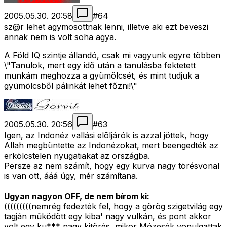
2005.05.30. 20:58
#
64
sz@r lehet agymosottnak lenni, illetve aki ezt beveszi
annak nem is volt soha agya.
A Föld IQ szintje állandó, csak mi vagyunk egyre többen
\"Tanulok, mert egy idő után a tanulásba fektetett
munkám meghozza a gyümölcsét, és mint tudjuk a
gyümölcsből pálinkát lehet főzni!\"
2005.05.30. 20:56
#
63
Igen, az Indonéz vallási elõljárók is azzal jöttek, hogy
Allah megbüntette az Indonézokat, mert beengedték az
erkölcstelen nyugatiakat az országba.
Persze az nem számít, hogy egy kurva nagy törésvonal
is van ott, ááá úgy, mér számítana.
Ugyan nagyon OFF, de nem bírom ki:
(((((((((nemrég fedezték fel, hogy a görög szigetvilág egy
tagján mûködött egy kiba' nagy vulkán, és pont akkor
volt egy ku*** nagy kitörés, mikor Mózesék vonulgattak