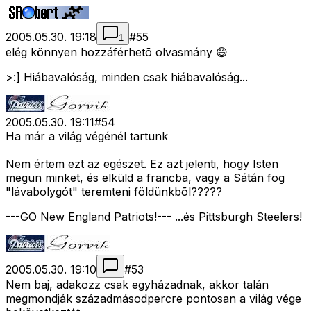
2005.05.30. 19:18
#
55
1
elég könnyen hozzáférhetõ olvasmány 😄
>:] Hiábavalóság, minden csak hiábavalóság...
2005.05.30. 19:11
#
54
Ha már a világ végénél tartunk
Nem értem ezt az egészet. Ez azt jelenti, hogy Isten
megun minket, és elküld a francba, vagy a Sátán fog
"lávabolygót" teremteni földünkbõl?????
---GO New England Patriots!--- ...és Pittsburgh Steelers!
2005.05.30. 19:10
#
53
Nem baj, adakozz csak egyházadnak, akkor talán
megmondják századmásodpercre pontosan a világ vége