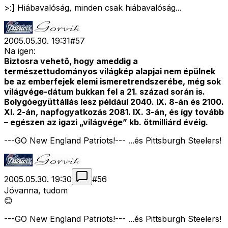
>:] Hiábavalóság, minden csak hiábavalóság...
2005.05.30. 19:31
#
57
Na igen:
Biztosra vehetõ, hogy ameddig a
természettudományos világkép alapjai nem épülnek
be az emberfejek elemi ismeretrendszerébe, még sok
világvége-dátum bukkan fel a 21. század során is.
Bolygóegyüttállás lesz például 2040. IX. 8-án és 2100.
XI. 2-án, napfogyatkozás 2081. IX. 3-án, és így tovább
– egészen az igazi „világvége” kb. ötmilliárd évéig.
---GO New England Patriots!--- ...és Pittsburgh Steelers!
2005.05.30. 19:30
#
56
Jóvanna, tudom
😊
---GO New England Patriots!--- ...és Pittsburgh Steelers!