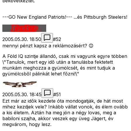
bekövetkeztét.
---GO New England Patriots!--- ...és Pittsburgh Steelers!
2005.05.30. 18:50
#
52
mennyi pénzt kapsz a reklámozásért? 😊
A Föld IQ szintje állandó, csak mi vagyunk egyre többen
\"Tanulok, mert egy idő után a tanulásba fektetett
munkám meghozza a gyümölcsét, és mint tudjuk a
gyümölcsből pálinkát lehet főzni!\"
2005.05.30. 18:45
#
51
Ezt már az idõk kezdete óta mondogatják, de hát most
mihez kezdjek vele? Inkább vállat vonok, és élem ovább
a kis életem. Aztán ha meg jön a négy lovas, meg a
babiloni szajha, akkor veszek egy üveg Jägert, év
megvárom, hogy lesz.