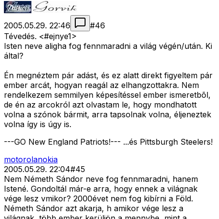
2005.05.29. 22:46
#
46
Tévedés. <#ejnye1>
Isten neve aligha fog fennmaradni a világ végén/után. Ki
által?
Én megnéztem pár adást, és ez alatt direkt figyeltem pár
ember arcát, hogyan reagál az elhangzottakra. Nem
rendelkezem semmilyen képesítéssel ember ismeretbõl,
de én az arcokról azt olvastam le, hogy mondhatott
volna a szónok bármit, arra tapsolnak volna, éljeneztek
volna így is úgy is.
---GO New England Patriots!--- ...és Pittsburgh Steelers!
motorolanokia
2005.05.29. 22:04
#
45
Nem Németh Sándor neve fog fennmaradni, hanem
Istené. Gondoltál már-e arra, hogy ennek a világnak
vége lesz vmikor? 2000évet nem fog kibírni a Föld.
Németh Sándor azt akarja, h amikor vége lesz a
világnak, több ember kerüljön a mennybe, mint a