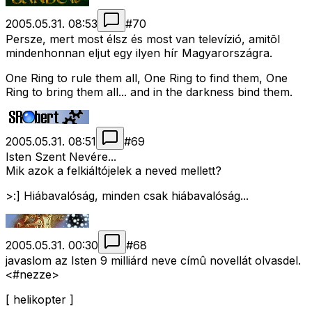
2005.05.31. 08:53
#
70
Persze, mert most élsz és most van televízió, amitõl
mindenhonnan eljut egy ilyen hír Magyarországra.
One Ring to rule them all, One Ring to find them, One
Ring to bring them all... and in the darkness bind them.
2005.05.31. 08:51
#
69
Isten Szent Nevére...
Mik azok a felkiáltójelek a neved mellett?
>:] Hiábavalóság, minden csak hiábavalóság...
2005.05.31. 00:30
#
68
javaslom az Isten 9 milliárd neve címû novellát olvasdel.
<#nezze>
[ helikopter ]