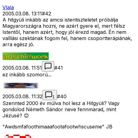
Vlala
2005.03.08. 13:11
#
42
A hitgyüli inkább az amcsi istentiszteletet próbálja
Magyarországra hozni, ne azért gyere el, mert félsz
Istentõl, hanem azért, hogy jól érezd magad. Én nem
valllási szektának fogom fel, hanem csoportterápiának,
arra egész jó.
2005.03.08. 11:51
#
41
ez inkább szomorú...
2005.03.08. 11:32
#
40
1
Szerinted 2000 év múlva hol lesz a Hitgyüli? Vagy
gondolod Németh Sándor neve fennmarad, mint
Jézusé? 😊
"Awdsmfafoothimaaafootafootwhscuseme" JB