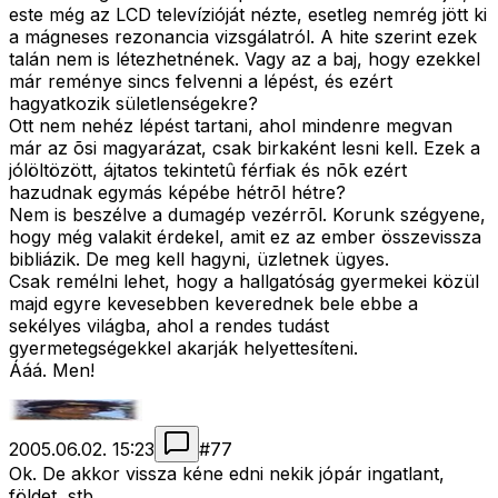
este még az LCD televízióját nézte, esetleg nemrég jött ki
a mágneses rezonancia vizsgálatról. A hite szerint ezek
talán nem is létezhetnének. Vagy az a baj, hogy ezekkel
már reménye sincs felvenni a lépést, és ezért
hagyatkozik sületlenségekre?
Ott nem nehéz lépést tartani, ahol mindenre megvan
már az õsi magyarázat, csak birkaként lesni kell. Ezek a
jólöltözött, ájtatos tekintetû férfiak és nõk ezért
hazudnak egymás képébe hétrõl hétre?
Nem is beszélve a dumagép vezérrõl. Korunk szégyene,
hogy még valakit érdekel, amit ez az ember összevissza
bibliázik. De meg kell hagyni, üzletnek ügyes.
Csak remélni lehet, hogy a hallgatóság gyermekei közül
majd egyre kevesebben keverednek bele ebbe a
sekélyes világba, ahol a rendes tudást
gyermetegségekkel akarják helyettesíteni.
Ááá. Men!
2005.06.02. 15:23
#
77
Ok. De akkor vissza kéne edni nekik jópár ingatlant,
földet, stb. ...