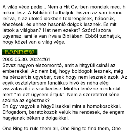
A világ vége pedig... Nem a Hit Gy.-ben mondják meg, h
mikor lesz. A Bibliából tudhatjuk, hiszen az van benne
leírva, h az utolsó idõkben földrengések, háborúk,
éhezések, és ehhez hasonló dolgok lesznek. És mit
láttok a világban? Hát nem ezeket? Szóról szóra
ugyanaz, ami le van írva a Bibliában. Ebbõl tudhatjuk,
hogy közel van a világ vége.
2005.05.30. 20:24
#
61
Szvsz nagyon elszomorító, amit a hitgyüli csinál az
emberekkel. Az nem baj, hogy boldogok lesznek, még
ha pénzért is ugyebár, csak hogy nem lesznek azok. Az
egyik osztálytársam fanatikus hívõ és néha elég
visszataszító a viselkedése. Mintha lenézne mindenkit,
mert "mi ezt úgysem értjük". Nem a szeretetrõl kéne
szólnia az egésznek?
Én úgy vagyok a hitgyülisekkel mint a homokosokkal.
Elfogadom, barátokozok velük ha rendesek, de engem
hagyjanak békén a dolgaikkal.
One Ring to rule them all, One Ring to find them, One