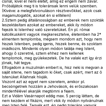
csinál, kivel él nemi életet, amíg ez engem nem zavar.
Próbáljátok meg ti is toleránsak lenni velük szemben.
(Kivéve: a melegfelvonuláson résztvevõkkel, azok csak
magamutogatók, azokat én si elítélem)
2.Sztem pedig általánosságban az emberek nem szokták
leszektásítani azokat az embereket, akik ily módon
fejezik ki Istenhez való szeretetüket. Én pl. római
katolikusként vagyok megkeresztelve, életemben ha 2*
elmentem templomba, mégsem mondom azt, hogy nem
hiszek Istenben, pedig igenis, hiszek benne, és szoktam
imádkozni. Mindenki olyan módon találja meg Istent,
ahogy õ szeretné, sztem ehhez nem kellenek
templomok, meg gyülekezetek. De ha valaki ezt így érzi
jónak, hát tegye.
Elfogadom a muzulmán embert is, hisz neki is megvan a
saját istene, nem tagadom ki õket, csak azért, mert az õ
Istenüket Allahnak hívják.
Viszont azt az egyet nem szeretem, amikor pl.
becsöngetnek hozzám a Jehovások, és erõszakosan
mindenfélével akarják megtömni a fejem.
Ezt a Vidám Vasárnapot eddig max. 5 percig láttam, de
nem kezdem el fikázni, mert vkik ily módon nyilvánulnak
meg Isten felé. Tegyék ezt, én pedig toleráns vagyok