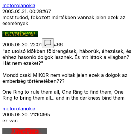
motorolanokia
2005.05.31. 00:28
#
67
most tudod, fokozott mértékben vannak jelen ezek az
események
2005.05.30. 22:01
#
66
"az utolsó idõkben földrengések, háborúk, éhezések, és
ehhez hasonló dolgok lesznek. És mit láttok a világban?
Hát nem ezeket?"
Mondd csak! MIKOR nem voltak jelen ezek a dolgok az
emberiség történetében???
One Ring to rule them all, One Ring to find them, One
Ring to bring them all... and in the darkness bind them.
motorolanokia
2005.05.30. 21:10
#
65
ez van