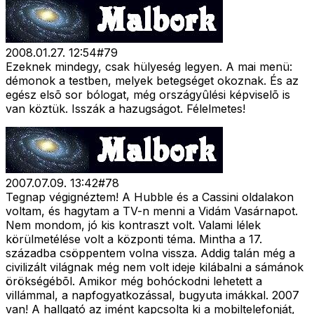
2008.01.27. 12:54
#
79
Ezeknek mindegy, csak hülyeség legyen. A mai menü:
démonok a testben, melyek betegséget okoznak. És az
egész elsõ sor bólogat, még országyûlési képviselõ is
van köztük. Isszák a hazugságot. Félelmetes!
2007.07.09. 13:42
#
78
Tegnap végignéztem! A Hubble és a Cassini oldalakon
voltam, és hagytam a TV-n menni a Vidám Vasárnapot.
Nem mondom, jó kis kontraszt volt. Valami lélek
körülmetélése volt a központi téma. Mintha a 17.
századba csöppentem volna vissza. Addig talán még a
civilizált világnak még nem volt ideje kilábalni a sámánok
örökségébõl. Amikor még bohóckodni lehetett a
villámmal, a napfogyatkozással, bugyuta imákkal. 2007
van! A hallgató az imént kapcsolta ki a mobiltelefonját,