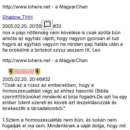
http://www.lohere.net - a MagyarChan
Shadow_THH
2005.02.20. 20:59
#
33
nos a papi nõtlenség nem követése is csak azóta bûn
amióta az egyház rájött, hogy nagyon gyorsan el tud
fogyni az egyházi vagyon ha minden pap halála után a
fia örökölné a birtokot szvsz asszem IX. Leo
http://www.lohere.net - a MagyarChan
2005.02.20. 20:46
#
32
"Csak az a rossz az emberekben, hogy a
homoszexualitást vagy az ehhez hasonló (Biblia
szerint!!!)bûnöket mindenki el bírja fogadni.De azt ha egy
ember Istent szereti és követi azt leszektásozzák és
kirekesztik a társadalomból."
1.Sztem a homoszexualitás nem bûn, és sokan nem
fogadják el ma sem. Mindenkinek a saját dolga, hogy mit