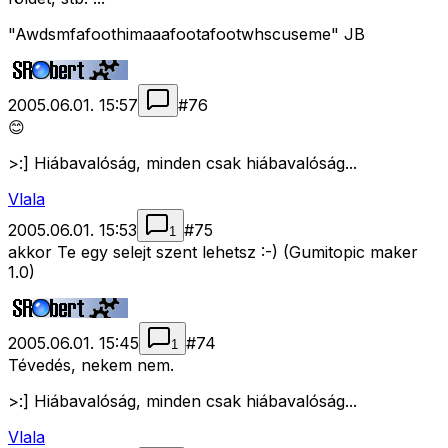
"Awdsmfafoothimaaafootafootwhscuseme" JB
2005.06.01. 15:57
#
76
😊
>:] Hiábavalóság, minden csak hiábavalóság...
Vlala
2005.06.01. 15:53
#
75
1
akkor Te egy selejt szent lehetsz :-) (Gumitopic maker
1.0)
2005.06.01. 15:45
#
74
1
Tévedés, nekem nem.
>:] Hiábavalóság, minden csak hiábavalóság...
Vlala