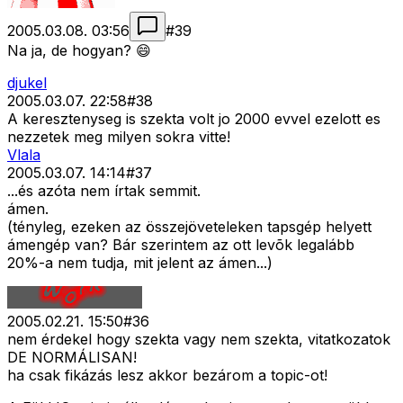
2005.03.08. 03:56
#
39
Na ja, de hogyan? 😄
djukel
2005.03.07. 22:58
#
38
A keresztenyseg is szekta volt jo 2000 evvel ezelott es
nezzetek meg milyen sokra vitte!
Vlala
2005.03.07. 14:14
#
37
...és azóta nem írtak semmit.
ámen.
(tényleg, ezeken az összejöveteleken tapsgép helyett
ámengép van? Bár szerintem az ott levõk legalább
20%-a nem tudja, mit jelent az ámen...)
2005.02.21. 15:50
#
36
nem érdekel hogy szekta vagy nem szekta, vitatkozatok
DE NORMÁLISAN!
ha csak fikázás lesz akkor bezárom a topic-ot!