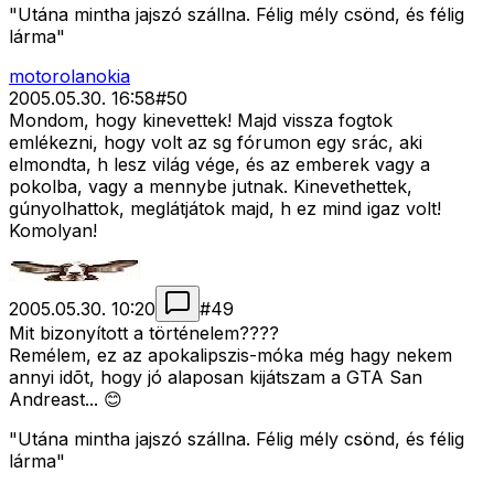
"Utána mintha jajszó szállna. Félig mély csönd, és félig
lárma"
motorolanokia
2005.05.30. 16:58
#
50
Mondom, hogy kinevettek! Majd vissza fogtok
emlékezni, hogy volt az sg fórumon egy srác, aki
elmondta, h lesz világ vége, és az emberek vagy a
pokolba, vagy a mennybe jutnak. Kinevethettek,
gúnyolhattok, meglátjátok majd, h ez mind igaz volt!
Komolyan!
2005.05.30. 10:20
#
49
Mit bizonyított a történelem????
Remélem, ez az apokalipszis-móka még hagy nekem
annyi idõt, hogy jó alaposan kijátszam a GTA San
Andreast... 😊
"Utána mintha jajszó szállna. Félig mély csönd, és félig
lárma"