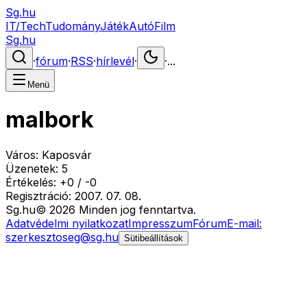
Sg.hu
IT/Tech
Tudomány
Játék
Autó
Film
Sg.hu
·
fórum
·
RSS
·
hírlevél
·
·
...
Menü
malbork
Város:
Kaposvár
Üzenetek:
5
Értékelés:
+
0
/
-
0
Regisztráció:
2007. 07. 08.
Sg
.hu
©
2026
Minden jog fenntartva.
Adatvédelmi nyilatkozat
Impresszum
Fórum
E-mail:
szerkesztoseg@sg.hu
Sütibeállítások