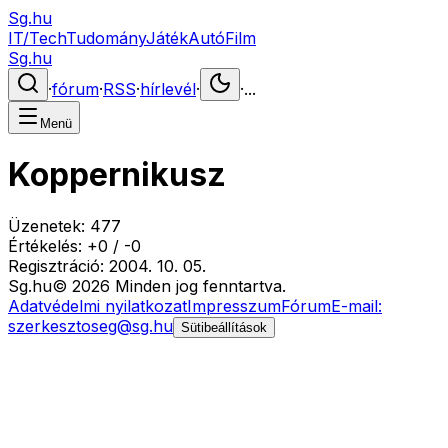
Sg.hu
IT/Tech
Tudomány
Játék
Autó
Film
Sg.hu
·
fórum
·
RSS
·
hírlevél
·
·
...
Menü
Koppernikusz
Üzenetek:
477
Értékelés:
+
0
/
-
0
Regisztráció:
2004. 10. 05.
Sg
.hu
©
2026
Minden jog fenntartva.
Adatvédelmi nyilatkozat
Impresszum
Fórum
E-mail:
szerkesztoseg@sg.hu
Sütibeállítások