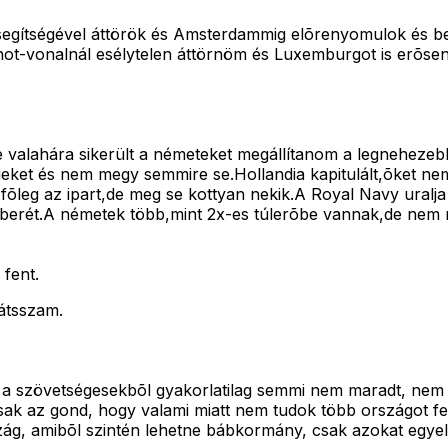
 segítségével áttörök és Amsterdammig elõrenyomulok és bek
t-vonalnál esélytelen áttörnöm és Luxemburgot is erõsen v
 valahára sikerült a németeket megállítanom a legnehezeb
ségeket és nem megy semmire se.Hollandia kapitulált,õket n
leg az ipart,de meg se kottyan nekik.A Royal Navy uralja 
óberét.A németek több,mint 2x-es túlerõbe vannak,de nem
fent.
átsszam.
, a szövetségesekbõl gyakorlatilag semmi nem maradt, nem 
sak az gond, hogy valami miatt nem tudok több országot f
szág, amibõl szintén lehetne bábkormány, csak azokat egy