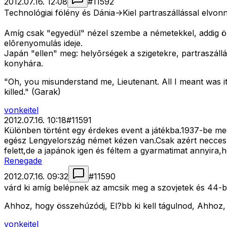
2012.07.16. 12:08
#
11592
Technológiai fölény és Dánia->Kiel partraszállással elvonn
Amíg csak "egyedül" nézel szembe a németekkel, addig örü
elõrenyomulás ideje.
Japán "ellen" meg: helyõrségek a szigetekre, partraszáll
konyhára.
"Oh, you misunderstand me, Lieutenant. All I meant was it'
killed." (Garak)
vonkeitel
2012.07.16. 10:18
#
11591
Különben történt egy érdekes event a játékba.1937-be meg
egész Lengyelország német kézen van.Csak azért necces 
felett,de a japánok igen és féltem a gyarmatimat annyira
Renegade
2012.07.16. 09:32
#
11590
várd ki amíg belépnek az amcsik meg a szovjetek és 44-b
Ahhoz, hogy összehúzódj, El?bb ki kell tágulnod, Ahhoz,
vonkeitel