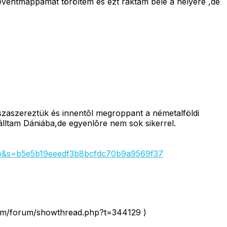
eventmappámat töröltem és ezt raktam bele a helyére ,de
szaszereztük és innentõl megroppant a németalföldi
álltam Dániába,de egyenlõre nem sok sikerrel.
rio&s=b5e5b19eeedf3b8bcfdc70b9a9569f37
is.com/forum/showthread.php?t=344129 )