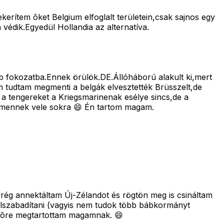
erítem õket Belgium elfoglalt területein,csak sajnos egy
édik.Egyedül Hollandia az alternatíva.
b fokozatba.Ennek örülök.DE.Állóháború alakult ki,mert
em tudtam megmenti a belgák elvesztették Brüsszelt,de
a tengereket a Kriegsmarinenak esélye sincs,de a
 mennek vele sokra 😄 Én tartom magam.
rég annektáltam Új-Zélandot és rögtön meg is csináltam
elszabadítani (vagyis nem tudok több bábkormányt
elõre megtartottam magamnak. 😄