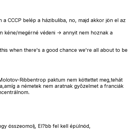
 a CCCP belép a házibuliba, no, majd akkor jön el az
gyon kéne/megérné védeni -> annyit nem hoznak a
e this when there's a good chance we're all about to be
a Molotov-Ribbentrop paktum nem köttettet meg,tehát
a,amíg a németek nem aratnak gyõzelmet a franciák
oncentrálnom.
y összeomolj, El?bb fel kell épülnöd,