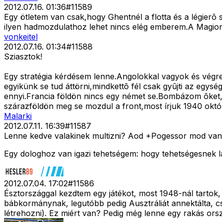
2012.07.16. 01:36
#
11589
Egy ötletem van csak,hogy Ghentnél a flotta és a légierõ
ilyen hadmozdulathoz lehet nincs elég emberem.A Magiono
vonkeitel
2012.07.16. 01:34
#
11588
Sziasztok!
Egy stratégia kérdésem lenne.Angolokkal vagyok és végre
egyikünk se tud áttörni,mindkettõ fél csak gyûjti az egy
ennyi.Francia földön nincs egy német se.Bombázom õket,fõ
szárazföldön meg se mozdul a front,most írjuk 1940 okt
Malarki
2012.07.11. 16:39
#
11587
Lenne kedve valakinek multizni? Aod +Pogessor mod van 
Egy dologhoz van igazi tehetségem: hogy tehetségesnek l
2012.07.04. 17:02
#
11586
Észtországgal kezdtem egy játékot, most 1948-nál tartok
bábkormánynak, legutóbb pedig Ausztráliát annektálta, c
létrehozni). Ez miért van? Pedig még lenne egy rakás or