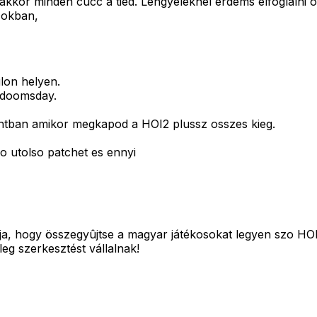
 akkor minden cucc a tied. Lengyeleknel erdems elfoglalni
rcokban,
lon helyen.
,doomsday.
ightban amikor megkapod a HOI2 plussz osszes kieg.
zo utolso patchet es ennyi
a, hogy összegyûjtse a magyar játékosokat legyen szo HOI
leg szerkesztést vállalnak!