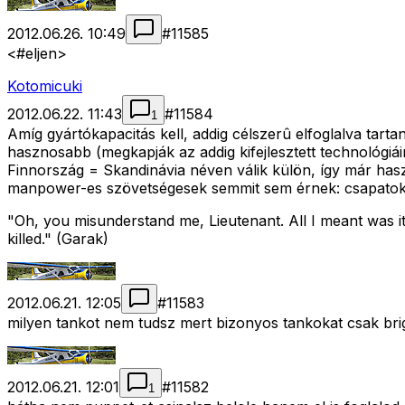
2012.06.26. 10:49
#
11585
<#eljen>
Kotomicuki
2012.06.22. 11:43
#
11584
1
Amíg gyártókapacitás kell, addig célszerû elfoglalva tar
hasznosabb (megkapják az addig kifejlesztett technológiá
Finnország = Skandinávia néven válik külön, így már hasz
manpower-es szövetségesek semmit sem érnek: csapatok g
"Oh, you misunderstand me, Lieutenant. All I meant was it'
killed." (Garak)
2012.06.21. 12:05
#
11583
milyen tankot nem tudsz mert bizonyos tankokat csak brig
2012.06.21. 12:01
#
11582
1