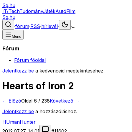
Sg.hu
IT/Tech
Tudomány
Játék
Autó
Film
Sg.hu
·
fórum
·
RSS
·
hírlevél
·
·
...
Menü
Fórum
Fórum főoldal
Jelentkezz be
a kedvenceid megtekintéséhez.
Hearts of Iron 2
← Előző
Oldal
6
/
238
Következő →
Jelentkezz be
a hozzászóláshoz.
HUmanHunter
2012.07.27. 14:01
#
11602