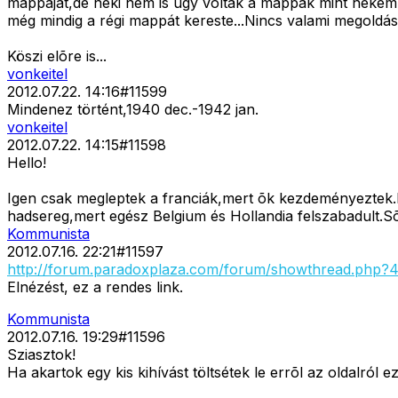
mappáját,de neki nem is úgy voltak a mappák mint nekem
még mindig a régi mappát kereste...Nincs valami megoldá
Köszi elõre is...
vonkeitel
2012.07.22. 14:16
#
11599
Mindenez történt,1940 dec.-1942 jan.
vonkeitel
2012.07.22. 14:15
#
11598
Hello!
Igen csak megleptek a franciák,mert õk kezdeményeztek.B
hadsereg,mert egész Belgium és Hollandia felszabadult.Sõt
Kommunista
2012.07.16. 22:21
#
11597
http://forum.paradoxplaza.com/forum/showthread.php
Elnézést, ez a rendes link.
Kommunista
2012.07.16. 19:29
#
11596
Sziasztok!
Ha akartok egy kis kihívást töltsétek le errõl az oldalró