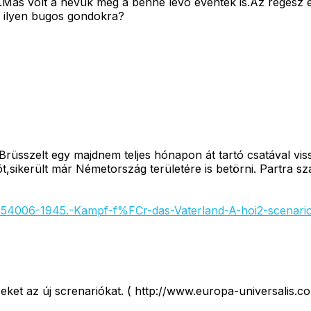
.Más volt a nevük meg a benne lévõ eventek is.Az regész 
s ilyen bugos gondokra?
rüsszelt egy majdnem teljes hónapon át tartó csatával vis
,sikerült már Németország területére is betörni. Partra sz
?454006-1945.-Kampf-f%FCr-das-Vaterland-A-hoi2-scena
l ezeket az új screnariókat. ( http://www.europa-universal