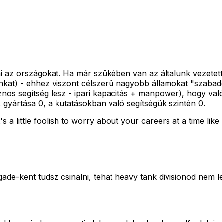
tani az országokat. Ha már szûkében van az általunk vezete
inkat) - ehhez viszont célszerû nagyobb államokat "szabad
nos segítség lesz - ipari kapacitás + manpower), hogy való
yártása 0, a kutatásokban való segítségük szintén 0.
s a little foolish to worry about your careers at a time lik
ade-kent tudsz csinalni, tehat heavy tank divisionod nem l