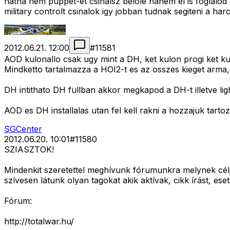
hátha nem puppet-et csinalsz belole hanem el is foglalod
military controlt csinalok igy jobban tudnak segiteni a ha
2012.06.21. 12:00
#
11581
AOD kulonallo csak ugy mint a DH, ket kulon progi ket ku
Mindketto tartalmazza a HOI2-t es az osszes kieget arma
DH intithato DH fullban akkor megkapod a DH-t illetve l
AOD es DH installalas utan fel kell rakni a hozzajuk tarto
SGCenter
2012.06.20. 10:01
#
11580
SZIASZTOK!
Mindenkit szeretettel meghívunk fórumunkra melynek célj
szívesen látunk olyan tagokat akik aktívak, cikk írást, eset
Fórum:
http://totalwar.hu/