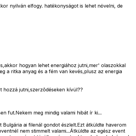
or nyilván elfogy. hatékonyságot is lehet növelni, de
akkor hogyan lehet energiához jutni,mer' olaszokkal
g a ritka anyag és a fém van kevés,plusz az energia
t hozzá jutni,szerzõdéseken kívül??
 fut.Nekem meg mindig valami hibát ír ki...
ulgária ai filenál gondot észlelt.Ezt átküldte haverom
ventnél nem stimmelt valami...Átküldte az egész event