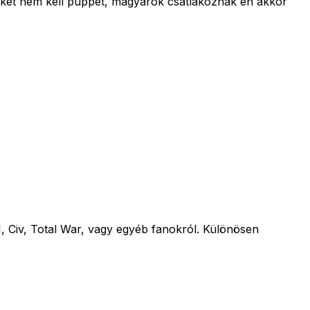
 oket nem kell puppet, magyarok csatlakoznak en akkor
, Civ, Total War, vagy egyéb fanokról. Különösen