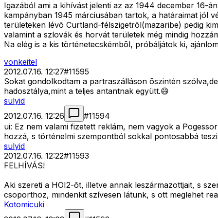
Igazából ami a kihívást jelenti az az 1944 december 16-
kampányban 1945 márciusában tartok, a határaimat jól véd
területeken lévõ Curtland-félszigetrõl(mazaribe) pedig 
valamint a szlovák és horvát területek még mindig hozzám
Na elég is a kis történetecskémbõl, próbáljátok ki, ajánlo
vonkeitel
2012.07.16. 12:27
#
11595
Sokat gondolkodtam a partraszálláson õszintén szólva,de 
hadosztálya,mint a teljes antantnak együtt.😄
sulyid
2012.07.16. 12:26
#
11594
ui: Ez nem valami fizetett reklám, nem vagyok a Pogessor 
hozzá, s történelmi szempontból sokkal pontosabbá teszi 
sulyid
2012.07.16. 12:22
#
11593
FELHÍVÁS!
Aki szereti a HOI2-õt, illetve annak leszármazottjait, s s
csoporthoz, mindenkit szívesen látunk, s ott meglehet real-t
Kotomicuki