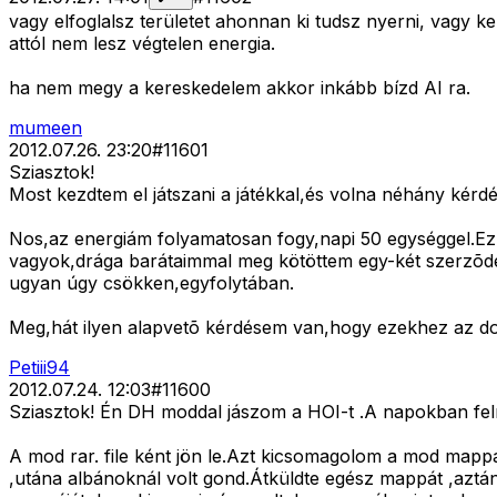
vagy elfoglalsz területet ahonnan ki tudsz nyerni, vagy k
attól nem lesz végtelen energia.
ha nem megy a kereskedelem akkor inkább bízd AI ra.
mumeen
2012.07.26. 23:20
#
11601
Sziasztok!
Most kezdtem el játszani a játékkal,és volna néhány kér
Nos,az energiám folyamatosan fogy,napi 50 egységgel.Ez
vagyok,drága barátaimmal meg kötöttem egy-két szerzõdés
ugyan úgy csökken,egyfolytában.
Meg,hát ilyen alapvetõ kérdésem van,hogy ezekhez az dol
Petiii94
2012.07.24. 12:03
#
11600
Sziasztok! Én DH moddal jászom a HOI-t .A napokban felra
A mod rar. file ként jön le.Azt kicsomagolom a mod mappáb
,utána albánoknál volt gond.Átküldte egész mappát ,aztán