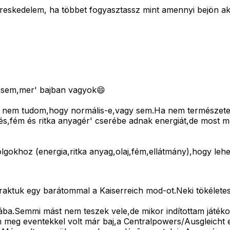
ereskedelem, ha többet fogyasztassz mint amennyi bejön akk
désem,mer' bajban vagyok😄
 nem tudom,hogy normális-e,vagy sem.Ha nem természetes,
,fém és ritka anyagér' cserébe adnak energiát,de most me
gokhoz (energia,ritka anyag,olaj,fém,ellátmány),hogy lehe
ktuk egy barátommal a Kaiserreich mod-ot.Neki tökéletesen
a.Semmi mást nem teszek vele,de mikor indítottam játékot B
 meg eventekkel volt már baj,a Centralpowers/Ausgleicht e