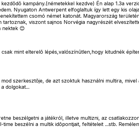
án kezdõdõ kampány.(németekkel kezdve) Én alap 1.3a verz
em. Nyugaton Antwerpent elfoglaltuk így lett egy kis olajam
kimenekítettem csomó német katonát. Magyarország területé
 tartoznak, viszont sajnos Norvégia nagyrészét elveszített
m nektek 😊
csak mint elterelõ lépés,valószínûtlen,hogy kitudnék építe
mod szerkesztõje, de azt szoktuk használni multira, mivel 
a dolgokat...
zeretne beszélgetni a játékról, illetve multizni, az csatlak
ime beszélni a multik idõpontjait, feltételeit ...stb. Reméle