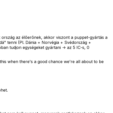
tt ország az élõerõnek, akkor viszont a puppet-gyártás a
dá" tenni (Pl. Dánia + Norvégia + Svédország +
ban tudjon egységeket gyártani -> az 5 IC-s, 0
e this when there's a good chance we're all about to be
ehet.