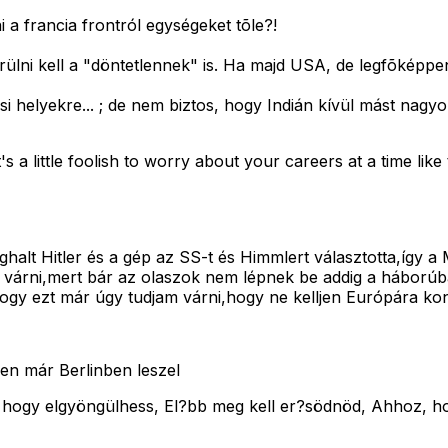
i a francia frontról egységeket tõle?!
lni kell a "döntetlennek" is. Ha majd USA, de legfõképpen
ási helyekre... ; de nem biztos, hogy Indián kívül mást na
s a little foolish to worry about your careers at a time lik
halt Hitler és a gép az SS-t és Himmlert választotta,így 
várni,mert bár az olaszok nem lépnek be addig a háborúb
,hogy ezt már úgy tudjam várni,hogy ne kelljen Európára k
en már Berlinben leszel
 hogy elgyöngülhess, El?bb meg kell er?södnöd, Ahhoz, hog