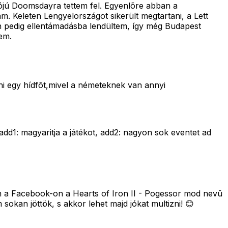
iójú Doomsdayra tettem fel. Egyenlõre abban a
. Keleten Lengyelországot sikerült megtartani, a Lett
n pedig ellentámadásba lendültem, így még Budapest
em.
ni egy hídfõt,mivel a németeknek van annyi
add1: magyaritja a játékot, add2: nagyon sok eventet ad
ozzon a Facebook-on a Hearts of Iron II - Pogessor mod nevû
m sokan jöttök, s akkor lehet majd jókat multizni! 😊