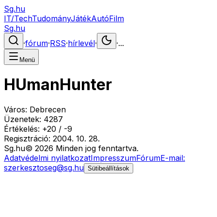
Sg.hu
IT/Tech
Tudomány
Játék
Autó
Film
Sg.hu
·
fórum
·
RSS
·
hírlevél
·
·
...
Menü
HUmanHunter
Város:
Debrecen
Üzenetek:
4287
Értékelés:
+
20
/
-
9
Regisztráció:
2004. 10. 28.
Sg
.hu
©
2026
Minden jog fenntartva.
Adatvédelmi nyilatkozat
Impresszum
Fórum
E-mail:
szerkesztoseg@sg.hu
Sütibeállítások