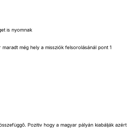
get is nyomnak
or maradt még hely a missziók felsorolásánál pont 1
 összefüggõ. Pozitiv hogy a magyar pályán kiabálják azért