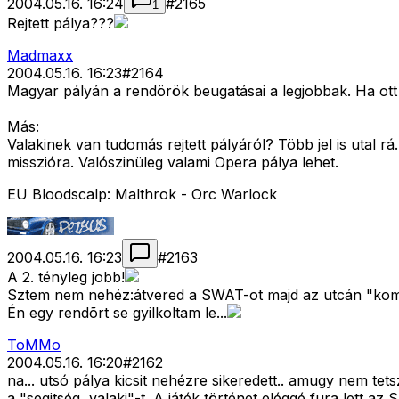
2004.05.16. 16:24
#
2165
1
Rejtett pálya???
Madmaxx
2004.05.16. 16:23
#
2164
Magyar pályán a rendörök beugatásai a legjobbak. Ha ott
Más:
Valakinek van tudomás rejtett pályáról? Több jel is utal r
misszióra. Valószinüleg valami Opera pálya lehet.
EU Bloodscalp: Malthrok - Orc Warlock
2004.05.16. 16:23
#
2163
A 2. tényleg jobb!
Sztem nem nehéz:átvered a SWAT-ot majd az utcán "komma
Én egy rendõrt se gyilkoltam le...
ToMMo
2004.05.16. 16:20
#
2162
na... utsó pálya kicsit nehézre sikeredett.. amugy nem te
a "segitség, valaki"-t. A játék történet eléggé fura lett az