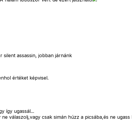
silent assassin, jobban járnánk
nhol értéket képvisel.
y így ugassál...
ne válaszolj,vagy csak simán húzz a picsába,és ne ugass l