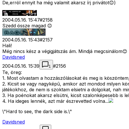
De,erröl ennyit ha még valamit akarsz írj privátot😊)
2004.05.16. 15:47
#
2158
Szedd össze magad 😊
2004.05.16. 15:43
#
2157
Hali!
Még nincs kész a végigjátszás ám. Mindjá megcsinálom😊
Davidsned
2004.05.16. 15:39
#
2156
1
Te, öreg:
1. Most olvastam a hozzászólásokat és meg is köszönte
2. Kicsit se vagy nagyképû, amikor azt mondod milyen kön
játékokhoz, de nem is szoktam elsietni a dolgokat, nah mi
3. Ha poénokat akarsz elsütni, kicsit szalonképesebb is l
4. Ha ideges lennék, azt már észrevetted volna...
\"Hard to see, the dark side is.\"
Davidsned