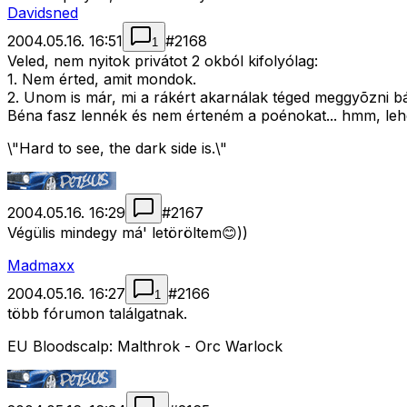
Davidsned
2004.05.16. 16:51
#
2168
1
Veled, nem nyitok privátot 2 okból kifolyólag:
1. Nem érted, amit mondok.
2. Unom is már, mi a rákért akarnálak téged meggyõzni bár
Béna fasz lennék és nem érteném a poénokat... hmm, lehe
\"Hard to see, the dark side is.\"
2004.05.16. 16:29
#
2167
Végülis mindegy má' letöröltem😊))
Madmaxx
2004.05.16. 16:27
#
2166
1
több fórumon találgatnak.
EU Bloodscalp: Malthrok - Orc Warlock