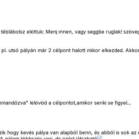
 téblábolsz elöttük: Menj innen, vagy seggbe ruglak! szöve
á. pl. utsó pályán már 2 célpont halott mikor elkezded. Akk
ndózva" lelövöd a célpontot,amikor senki se figyel...
tszik hogy kevés pálya van alapból benn, és abból is sok az
 SA nálam többször veri. de ezért játszható