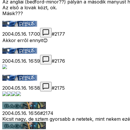
Az angliai (bedford-minor??) pályán a második manyust hol
Az elsõ a lovak közt, ok.
Másik???
2004.05.16. 17:00
#
2177
Akkor errõl ennyit😊
2004.05.16. 16:59
#
2176
2004.05.16. 16:58
#
2175
2004.05.16. 16:56
#
2174
Kicsit nagy, de sztem gyorsabb a netetek, mint nekem ez