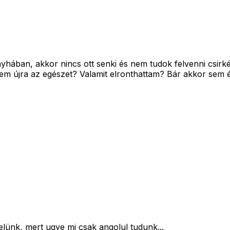
ában, akkor nincs ott senki és nem tudok felvenni csirkét
djem újra az egészet? Valamit elronthattam? Bár akkor sem 
elünk, mert ugye mi csak angolul tudunk...