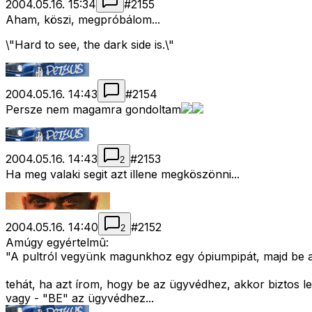
2004.05.16. 15:34
#
2155
Aham, köszi, megpróbálom...
\"Hard to see, the dark side is.\"
2004.05.16. 14:43
#
2154
Persze nem magamra gondoltam
2004.05.16. 14:43
#
2153
2
Ha meg valaki segit azt illene megköszönni...
2004.05.16. 14:40
#
2152
2
Amúgy egyértelmû:
"A pultról vegyünk magunkhoz egy ópiumpipát, majd be az 
tehát, ha azt írom, hogy be az ügyvédhez, akkor biztos l
vagy - "BE" az ügyvédhez...