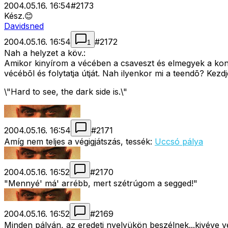
2004.05.16. 16:54
#
2173
Kész.😊
Davidsned
2004.05.16. 16:54
#
2172
1
Nah a helyzet a köv.:
Amikor kinyírom a vécében a csaveszt és elmegyek a konyh
vécébõl és folytatja útját. Nah ilyenkor mi a teendõ? Kez
\"Hard to see, the dark side is.\"
2004.05.16. 16:54
#
2171
Amíg nem teljes a végigjátszás, tessék:
Uccsó pálya
2004.05.16. 16:52
#
2170
"Mennyé' má' arrébb, mert szétrúgom a segged!"
2004.05.16. 16:52
#
2169
Minden pályán, az eredeti nyelvükön beszélnek...kivéve v