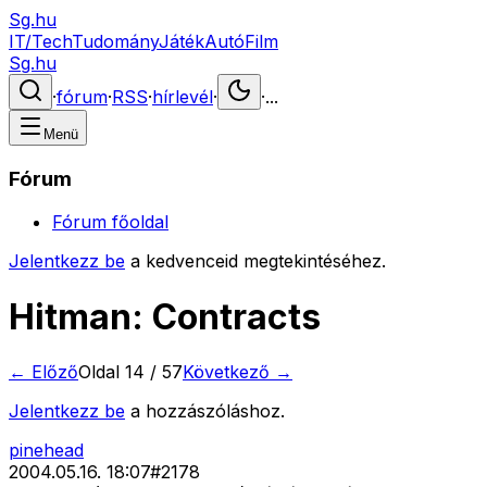
Sg.hu
IT/Tech
Tudomány
Játék
Autó
Film
Sg.hu
·
fórum
·
RSS
·
hírlevél
·
·
...
Menü
Fórum
Fórum főoldal
Jelentkezz be
a kedvenceid megtekintéséhez.
Hitman: Contracts
← Előző
Oldal
14
/
57
Következő →
Jelentkezz be
a hozzászóláshoz.
pinehead
2004.05.16. 18:07
#
2178