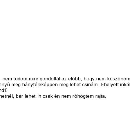
m, nem tudom mire gondoltál az elõbb, hogy nem köszönöm
nyû meg hányféleképpen meg lehet csinálni. Ehelyett inkáb
nd1)
ehetnél, bár lehet, h csak én nem röhögtem rajta.