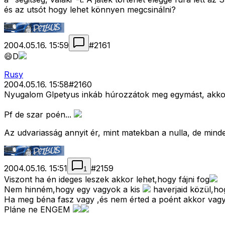
és az utsót hogy lehet könnyen megcsinálni?
2004.05.16. 15:59
#
2161
😄D
Rusy
2004.05.16. 15:58
#
2160
Nyugalom Glpetyus inkáb húrozzátok meg egymást, akkor 
Pf de szar poén...
Az udvariasság annyit ér, mint matekban a nulla, de minde
2004.05.16. 15:51
#
2159
1
Viszont ha én ideges leszek akkor lehet,hogy fájni fog
Nem hinném,hogy egy vagyok a kis
haverjaid közül,hog
Ha meg béna fasz vagy ,és nem érted a poént akkor vagy 
Pláne ne ENGEM