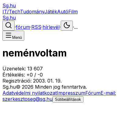
Sg.hu
IT/Tech
Tudomány
Játék
Autó
Film
Sg.hu
·
fórum
·
RSS
·
hírlevél
·
·
...
Menü
neménvoltam
Üzenetek:
13 607
Értékelés:
+
0
/
-
0
Regisztráció:
2003. 01. 19.
Sg
.hu
©
2026
Minden jog fenntartva.
Adatvédelmi nyilatkozat
Impresszum
Fórum
E-mail:
szerkesztoseg@sg.hu
Sütibeállítások