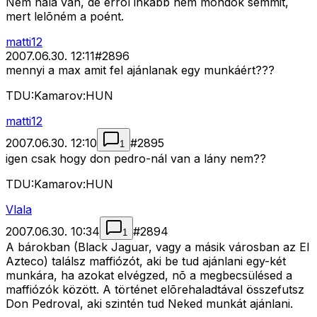
Nem nála van, de errõl inkább nem mondok semmit,
mert lelõném a poént.
matti12
2007.06.30. 12:11
#
2896
mennyi a max amit fel ajánlanak egy munkáért???
TDU:Kamarov:HUN
matti12
2007.06.30. 12:10
#
2895
1
igen csak hogy don pedro-nál van a lány nem??
TDU:Kamarov:HUN
Vlala
2007.06.30. 10:34
#
2894
1
A bárokban (Black Jaguar, vagy a másik városban az El
Azteco) találsz maffiózót, aki be tud ajánlani egy-két
munkára, ha azokat elvégzed, nõ a megbecsülésed a
maffiózók között. A történet elõrehaladtával összefutsz
Don Pedroval, aki szintén tud Neked munkát ajánlani.