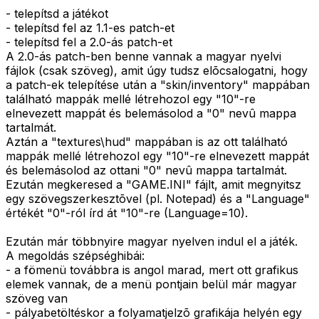
- telepítsd a játékot
- telepítsd fel az 1.1-es patch-et
- telepítsd fel a 2.0-ás patch-et
A 2.0-ás patch-ben benne vannak a magyar nyelvi
fájlok (csak szöveg), amit úgy tudsz elõcsalogatni, hogy
a patch-ek telepítése után a "skin/inventory" mappában
található mappák mellé létrehozol egy "10"-re
elnevezett mappát és belemásolod a "0" nevû mappa
tartalmát.
Aztán a "textures\hud" mappában is az ott található
mappák mellé létrehozol egy "10"-re elnevezett mappát
és belemásolod az ottani "0" nevû mappa tartalmát.
Ezután megkeresed a "GAME.INI" fájlt, amit megnyitsz
egy szövegszerkesztõvel (pl. Notepad) és a "Language"
értékét "0"-ról írd át "10"-re (Language=10).
Ezután már többnyire magyar nyelven indul el a játék.
A megoldás szépséghibái:
- a fömenü továbbra is angol marad, mert ott grafikus
elemek vannak, de a menü pontjain belül már magyar
szöveg van
- pályabetöltéskor a folyamatjelzõ grafikája helyén egy