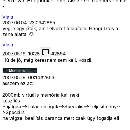
Pierre Van Hooijdonk - Djibril Cissé - Go Gunners - F.F.F
-
Vlala
2007.06.04. 23:03
#
2865
Végre egy játék, amit élvezet telepíteni. Hangulatos a
zene alatta. 😊
Vlala
2007.05.19. 10:28
#
2864
Hû de jó, még keresnem sem kell. Köszi!
2007.05.19. 00:14
#
2863
asszem ez az:
2000mb virtuális memória kell neki
készítés
Sajátgép-->Tuladonságok-->Speciális-->Teljesítmény--
>Speciális
ha végzel beállítás parancs mert csak úgy fogadja el!