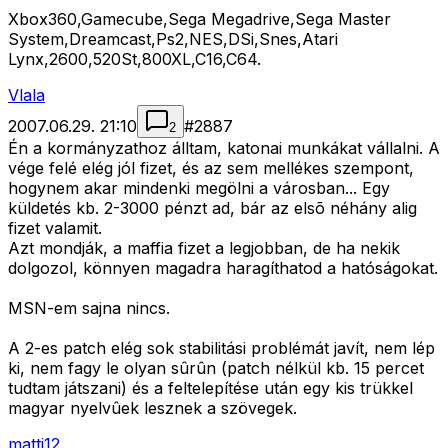
Xbox360,Gamecube,Sega Megadrive,Sega Master
System,Dreamcast,Ps2,NES,DSi,Snes,Atari
Lynx,2600,520St,800XL,C16,C64.
Vlala
2007.06.29. 21:10
#
2887
2
Én a kormányzathoz álltam, katonai munkákat vállalni. A
vége felé elég jól fizet, és az sem mellékes szempont,
hogynem akar mindenki megölni a városban... Egy
küldetés kb. 2-3000 pénzt ad, bár az elsõ néhány alig
fizet valamit.
Azt mondják, a maffia fizet a legjobban, de ha nekik
dolgozol, könnyen magadra haragíthatod a hatóságokat.
MSN-em sajna nincs.
A 2-es patch elég sok stabilitási problémát javít, nem lép
ki, nem fagy le olyan sûrûn (patch nélkül kb. 15 percet
tudtam játszani) és a feltelepítése után egy kis trükkel
magyar nyelvûek lesznek a szövegek.
matti12