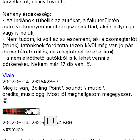
következõt, és így tovább...
Néhány érdekesség:
- Az indiánok rühellik az autókat, a falu területén
autózva könnyen megharagszanak Rád, akáermilyen jó
vagy is náluk;
- Nem tudom, ki volt az az eszement, aki a csomagtartót
(trunk) fatönknek fordította (ezen kívül még van jó pár
durva félrefordítás, de a legtöbbet lehet érteni)
- a nem elköthetõ autókból is ki lehet venni a
pótkereket. Nekem már 17 db van. 😊
Vlala
2007.06.04. 23:15
#
2867
Meg is van, Boiling Point \ sounds \ music \
credits_music.ogg. Most jól meghallgatom mégegyszer.
😊
2007.06.04. 23:05
#
2866
<#smile>