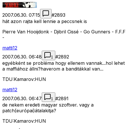
2007.06.30. 07:15
#
2893
hát azon rajta kell lennie a peccsnek is
Pierre Van Hooijdonk - Djibril Cissé - Go Gunners - F.F.F
-
matti12
2007.06.30. 06:48
#
2892
1
egyébként se probléma hogy ellenem vannak...hol lehet
a maffiához állni?haverom a banditákkal van...
TDU:Kamarov:HUN
matti12
2007.06.30. 06:47
#
2891
1
de nekem eredeti magyar szoftver. vagy a
patch(európai)átalakitja?
TDU:Kamarov:HUN