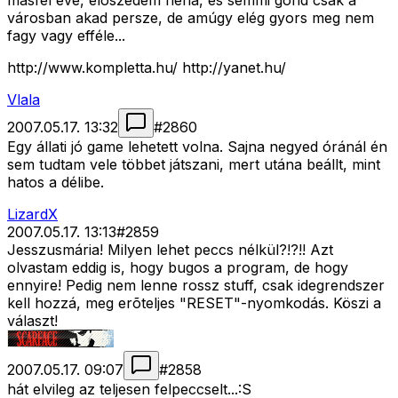
másfél éve, elõszedem néha, és semmi gond csak a
városban akad persze, de amúgy elég gyors meg nem
fagy vagy efféle...
http://www.kompletta.hu/ http://yanet.hu/
Vlala
2007.05.17. 13:32
#
2860
Egy állati jó game lehetett volna. Sajna negyed óránál én
sem tudtam vele többet játszani, mert utána beállt, mint
hatos a délibe.
LizardX
2007.05.17. 13:13
#
2859
Jesszusmária! Milyen lehet peccs nélkül?!?!! Azt
olvastam eddig is, hogy bugos a program, de hogy
ennyire! Pedig nem lenne rossz stuff, csak idegrendszer
kell hozzá, meg erõteljes "RESET"-nyomkodás. Köszi a
választ!
2007.05.17. 09:07
#
2858
hát elvileg az teljesen felpeccselt...:S