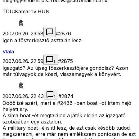
meg egyet ide is pls.
fbd195@citromail.hu.thx
TDU:Kamarov:HUN
2007.06.26. 23:58
#
2876
Igen a fõszerkesztõ asztalán lesz.
Vlala
2007.06.26. 22:59
#
2875
1
Igazgató? Az újság fõszerkesztõjére gondolsz? Azon
már túlvagyok,de köszi, visszamegyek a könyvért.
2007.06.26. 22:43
#
2874
1
Öööö izé azért, mert a #2488 -ben boat –ot írtam hajó
helyett sry.
A sima boat -ét megtalálod a játék elején az igazgató
szobájában egy asztalon.
A millitary boat –é is itt lesz, de ezt csak késõbb tudod
megszerezni, erre már nem emlékszem pontosan de azt