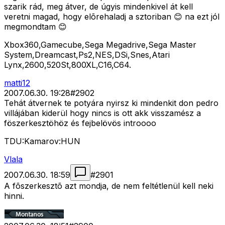
szarik rád, meg átver, de úgyis mindenkivel át kell
veretni magad, hogy elõrehaladj a sztoriban 😊 na ezt jól
megmondtam 😊
Xbox360,Gamecube,Sega Megadrive,Sega Master
System,Dreamcast,Ps2,NES,DSi,Snes,Atari
Lynx,2600,520St,800XL,C16,C64.
matti12
2007.06.30. 19:28
#
2902
Tehát átvernek te potyára nyirsz ki mindenkit don pedro
villájában kiderül hogy nincs is ott akk visszamész a
föszerkesztöhöz és fejbelövös introooo
TDU:Kamarov:HUN
Vlala
2007.06.30. 18:59
#
2901
A fõszerkesztõ azt mondja, de nem feltétlenül kell neki
hinni.