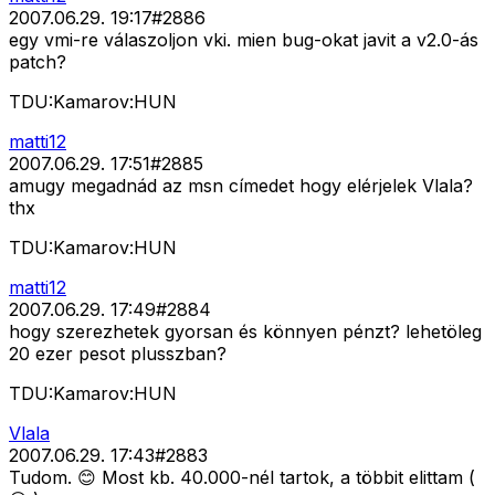
2007.06.29. 19:17
#
2886
egy vmi-re válaszoljon vki. mien bug-okat javit a v2.0-ás
patch?
TDU:Kamarov:HUN
matti12
2007.06.29. 17:51
#
2885
amugy megadnád az msn címedet hogy elérjelek Vlala?
thx
TDU:Kamarov:HUN
matti12
2007.06.29. 17:49
#
2884
hogy szerezhetek gyorsan és könnyen pénzt? lehetöleg
20 ezer pesot plusszban?
TDU:Kamarov:HUN
Vlala
2007.06.29. 17:43
#
2883
Tudom. 😊 Most kb. 40.000-nél tartok, a többit elittam (