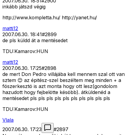
2007.06.30. 18:51
#
2900
inkább játszd végig
http://www.kompletta.hu/ http://yanet.hu/
matti12
2007.06.30. 18:41
#
2899
de pls küldd át a mentésedet
TDU:Kamarov:HUN
matti12
2007.06.30. 17:25
#
2898
de mert Don Pedro villájába kell mennem szal ott van
sztem 😊 az épitész-szel beszéltem meg minden + a
föszerkesztö is azt monta hogy ott lesz(gondolom
hazudott hogy fejbelötte késöbb). átküldenéd a
mentésedet pls pls pls pls pls pls pls pls pls pls
TDU:Kamarov:HUN
Vlala
2007.06.30. 17:23
#
2897