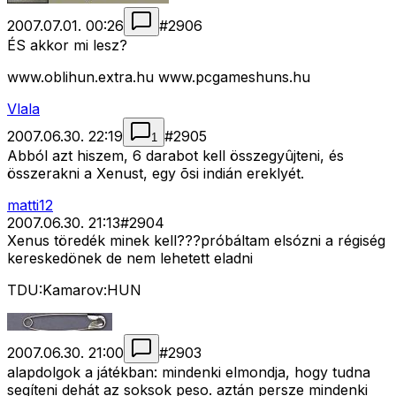
2007.07.01. 00:26
#
2906
ÉS akkor mi lesz?
www.oblihun.extra.hu www.pcgameshuns.hu
Vlala
2007.06.30. 22:19
#
2905
1
Abból azt hiszem, 6 darabot kell összegyûjteni, és
összerakni a Xenust, egy õsi indián ereklyét.
matti12
2007.06.30. 21:13
#
2904
Xenus töredék minek kell???próbáltam elsózni a régiség
kereskedönek de nem lehetett eladni
TDU:Kamarov:HUN
2007.06.30. 21:00
#
2903
alapdolgok a játékban: mindenki elmondja, hogy tudna
segíteni dehát az soksok peso. aztán persze mindenki