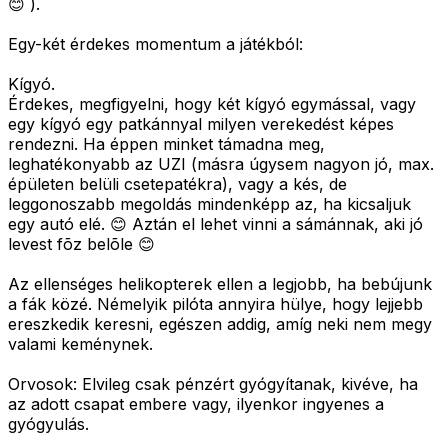
😊 ).
Egy-két érdekes momentum a játékból:
Kígyó.
Érdekes, megfigyelni, hogy két kígyó egymással, vagy
egy kígyó egy patkánnyal milyen verekedést képes
rendezni. Ha éppen minket támadna meg,
leghatékonyabb az UZI (másra úgysem nagyon jó, max.
épületen belüli csetepatékra), vagy a kés, de
leggonoszabb megoldás mindenképp az, ha kicsaljuk
egy autó elé. 😊 Aztán el lehet vinni a sámánnak, aki jó
levest fõz belõle 😊
Az ellenséges helikopterek ellen a legjobb, ha bebújunk
a fák közé. Némelyik pilóta annyira hülye, hogy lejjebb
ereszkedik keresni, egészen addig, amíg neki nem megy
valami keménynek.
Orvosok: Elvileg csak pénzért gyógyítanak, kivéve, ha
az adott csapat embere vagy, ilyenkor ingyenes a
gyógyulás.