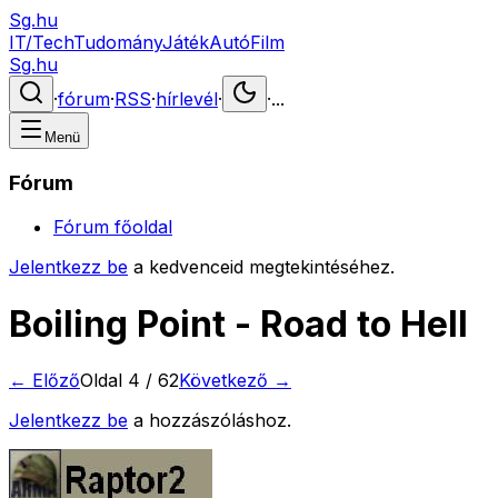
Sg.hu
IT/Tech
Tudomány
Játék
Autó
Film
Sg.hu
·
fórum
·
RSS
·
hírlevél
·
·
...
Menü
Fórum
Fórum főoldal
Jelentkezz be
a kedvenceid megtekintéséhez.
Boiling Point - Road to Hell
← Előző
Oldal
4
/
62
Következő →
Jelentkezz be
a hozzászóláshoz.