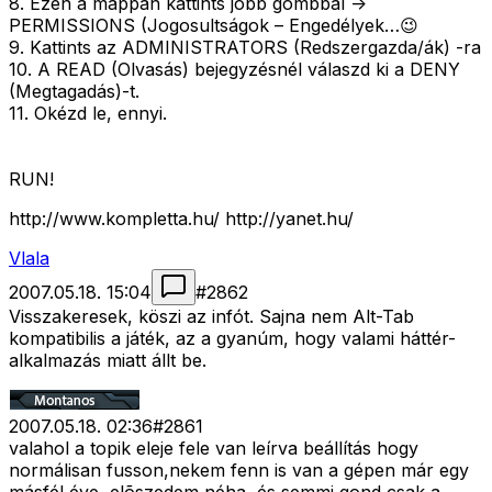
8. Ezen a mappán kattints jobb gombbal ->
PERMISSIONS (Jogosultságok – Engedélyek…😉
9. Kattints az ADMINISTRATORS (Redszergazda/ák) -ra
10. A READ (Olvasás) bejegyzésnél válaszd ki a DENY
(Megtagadás)-t.
11. Okézd le, ennyi.
RUN!
http://www.kompletta.hu/ http://yanet.hu/
Vlala
2007.05.18. 15:04
#
2862
Visszakeresek, köszi az infót. Sajna nem Alt-Tab
kompatibilis a játék, az a gyanúm, hogy valami háttér-
alkalmazás miatt állt be.
2007.05.18. 02:36
#
2861
valahol a topik eleje fele van leírva beállítás hogy
normálisan fusson,nekem fenn is van a gépen már egy