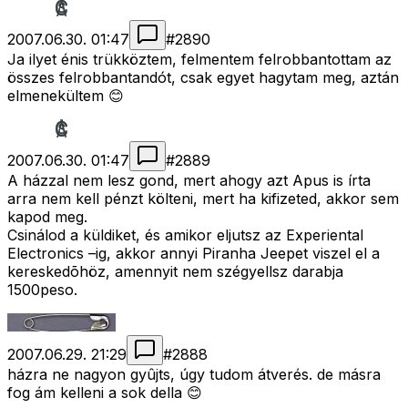
2007.06.30. 01:47
#
2890
Ja ilyet énis trükköztem, felmentem felrobbantottam az
összes felrobbantandót, csak egyet hagytam meg, aztán
elmenekültem 😊
2007.06.30. 01:47
#
2889
A házzal nem lesz gond, mert ahogy azt Apus is írta
arra nem kell pénzt költeni, mert ha kifizeted, akkor sem
kapod meg.
Csinálod a küldiket, és amikor eljutsz az Experiental
Electronics –ig, akkor annyi Piranha Jeepet viszel el a
kereskedõhöz, amennyit nem szégyellsz darabja
1500peso.
2007.06.29. 21:29
#
2888
házra ne nagyon gyûjts, úgy tudom átverés. de másra
fog ám kelleni a sok della 😊