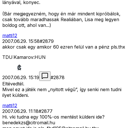
lányával, konyec.
(Bár megjegyezném, hogy én már mindent kipróbálok,
csak tovább maradhassak Realiában, Lisa meg legyen
boldog ott, ahol van...)
matti12
2007.06.29. 15:58
#
2879
akkor csak egy amikor 60 ezren felül van a pénz pls.thx
TDU:Kamarov:HUN
2007.06.29. 15:19
#
2878
Eltévedtél.
Mivel ez a játék nem „nyitott végû”, így senki nem tudni
ilyet küldeni.
matti12
2007.06.29. 11:18
#
2877
Hi. vki tudna egy 100%-os mentést küldeni ide?
benedekzs@citromail.hu