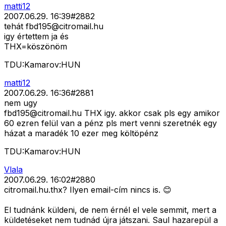
matti12
2007.06.29. 16:39
#
2882
tehát
fbd195@citromail.hu
igy értettem ja és
THX=köszönöm
TDU:Kamarov:HUN
matti12
2007.06.29. 16:36
#
2881
nem ugy
fbd195@citromail.hu
THX igy. akkor csak pls egy amikor
60 ezren felül van a pénz pls mert venni szeretnék egy
házat a maradék 10 ezer meg költöpénz
TDU:Kamarov:HUN
Vlala
2007.06.29. 16:02
#
2880
citromail.hu.thx? Ilyen email-cím nincs is. 😊
El tudnánk küldeni, de nem érnél el vele semmit, mert a
küldetéseket nem tudnád újra játszani. Saul hazarepül a