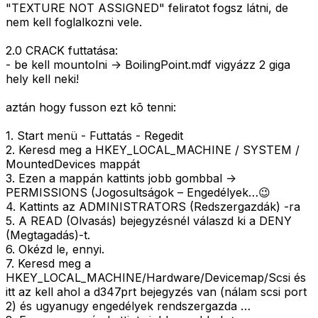
"TEXTURE NOT ASSIGNED" feliratot fogsz látni, de
nem kell foglalkozni vele.
2.0 CRACK futtatása:
- be kell mountolni -> BoilingPoint.mdf vigyázz 2 giga
hely kell neki!
aztán hogy fusson ezt kõ tenni:
1. Start menü - Futtatás - Regedit
2. Keresd meg a HKEY_LOCAL_MACHINE / SYSTEM /
MountedDevices mappát
3. Ezen a mappán kattints jobb gombbal ->
PERMISSIONS (Jogosultságok – Engedélyek…😉
4. Kattints az ADMINISTRATORS (Redszergazdák) -ra
5. A READ (Olvasás) bejegyzésnél válaszd ki a DENY
(Megtagadás)-t.
6. Okézd le, ennyi.
7. Keresd meg a
HKEY_LOCAL_MACHINE/Hardware/Devicemap/Scsi és
itt az kell ahol a d347prt bejegyzés van (nálam scsi port
2) és ugyanugy engedélyek rendszergazda …