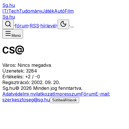
Sg.hu
IT/Tech
Tudomány
Játék
Autó
Film
Sg.hu
·
fórum
·
RSS
·
hírlevél
·
·
...
Menü
CS@
Város:
Nincs megadva
Üzenetek:
3284
Értékelés:
+
2
/
-
0
Regisztráció:
2002. 09. 20.
Sg
.hu
©
2026
Minden jog fenntartva.
Adatvédelmi nyilatkozat
Impresszum
Fórum
E-mail:
szerkesztoseg@sg.hu
Sütibeállítások