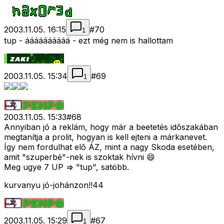
2003.11.05. 16:15
#
70
1
tup - áááááááááá - ezt még nem is hallottam
2003.11.05. 15:34
#
69
1
2003.11.05. 15:33
#
68
Annyiban jó a reklám, hogy már a beetetés idõszakában
megtanítja a prolit, hogyan is kell ejteni a márkanevet.
Így nem fordulhat elõ ÁZ, mint a nagy Skoda esetében,
amit "szuperbé"-nek is szoktak hívni 😄
Meg ugye 7 UP => "tup", satöbb.
kurvanyu jó-johánzon!!44
2003.11.05. 15:29
#
67
1