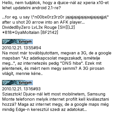
Hello, nem tudjátok, hogy a djuice-nál az xperia x10-et
lehet updatelni android 2.1-re?
...for eg. u say \"n00bx0rz3rz0r jajajjajajjajajaajjajajajjja\"
after u shot 20 arrow into an AFK player...
DividedByZero LvL3x Rouge [SH][L2]
*818*GyaMoltalan [BF2142]
2010.12.21. 13:55
#
94
Na most már továbbjutottam, megvan a 3G, de a google
mapsban "Az adatkapcsolat megszakadt, ismételje
meg...", az internetezés pedig "DNS hiba". Ezek mit
jelentenek, és miért nem megy semmi? A 3G pirosan
világít, mennie kéne..
2010.12.21. 13:16
#
93
Sziasztok! Djuice-nál lett most mobilnetem, Samsung
Monte telefonon melyik internet profilt kell kiválasztani
hozzá? Maga az internet megy, de a google maps még
mindig Edge-n keresztül szedi az adatokat...