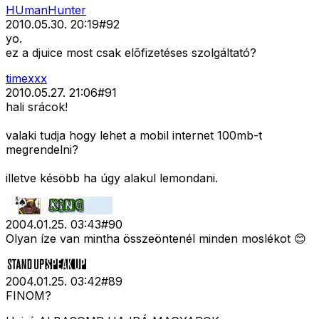
HUmanHunter
2010.05.30. 20:19
#
92
yo.
ez a djuice most csak elõfizetéses szolgáltató?
timexxx
2010.05.27. 21:06
#
91
hali srácok!
valaki tudja hogy lehet a mobil internet 100mb-t
megrendelni?
illetve késöbb ha úgy alakul lemondani.
2004.01.25. 03:43
#
90
Olyan íze van mintha összeöntenél minden moslékot 😊
2004.01.25. 03:42
#
89
FINOM?