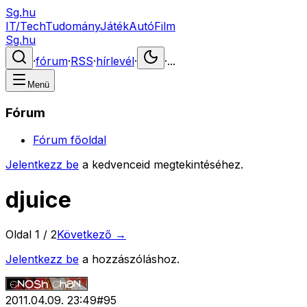
Sg.hu
IT/Tech
Tudomány
Játék
Autó
Film
Sg.hu
·
fórum
·
RSS
·
hírlevél
·
·
...
Menü
Fórum
Fórum főoldal
Jelentkezz be
a kedvenceid megtekintéséhez.
djuice
Oldal
1
/
2
Következő →
Jelentkezz be
a hozzászóláshoz.
2011.04.09. 23:49
#
95