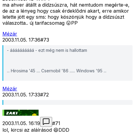
ma ahver átállt a dídzsúszra, hát nemtudom megérte-e,
de az a lényeg hogy csak érdeklõdni akart, erre amikor
letette jött egy sms: hogy köszönjük hogy a dídzsúszt
válaszotta.. új tarifacsomag 😛PP
Mézár
2003.11.05. 17:36
#
73
- áááááááááá - ezt még nem is hallottam
... Hirosima '45 .... Csernobil '86 ...... Windows '95 ...
Mézár
2003.11.05. 17:33
#
72
2003.11.05. 16:19
#
71
lol, kircsi az aláírásod 😄DDD