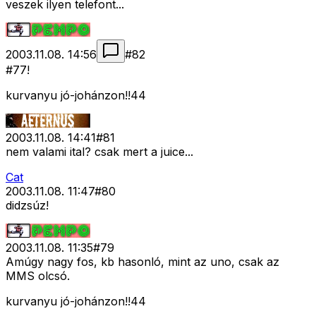
veszek ilyen telefont...
2003.11.08. 14:56
#
82
#77!
kurvanyu jó-johánzon!!44
2003.11.08. 14:41
#
81
nem valami ital? csak mert a juice...
Cat
2003.11.08. 11:47
#
80
didzsúz!
2003.11.08. 11:35
#
79
Amúgy nagy fos, kb hasonló, mint az uno, csak az
MMS olcsó.
kurvanyu jó-johánzon!!44