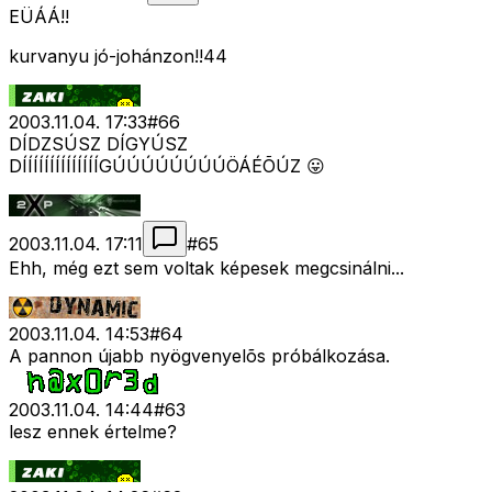
EÜÁÁ!!
kurvanyu jó-johánzon!!44
2003.11.04. 17:33
#
66
DÍDZSÚSZ DÍGYÚSZ
DÍÍÍÍÍÍÍÍÍÍÍÍÍÍGÚÚÚÚÚÚÚÚÖÁÉÕÚZ 😛
2003.11.04. 17:11
#
65
Ehh, még ezt sem voltak képesek megcsinálni...
2003.11.04. 14:53
#
64
A pannon újabb nyögvenyelõs próbálkozása.
2003.11.04. 14:44
#
63
lesz ennek értelme?