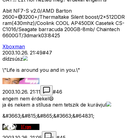
Abit NF7-S v2.0/AMD Barton
2600+@3200+/Thermaltake Silent boost/2x512DDR
ram(430mhz)/Coolink COOL AP450DX Casetek CS-
C1016/Seagate barracuda 200GB-8mb/ Chaintech
6600GT/3dmark03:8425
Xboxman
2003.10.26. 21:49
#
47
dídzsúsz
\"Life is around you and in you.\"
2003.10.26. 21:11
#
46
engem nem érdekel😄
ja és nekem a stílusa nem tetszik de kurávjul
&#3663;&#815;&#865;&#3663;&#64831;
2003.10.26. 21:05
#
45