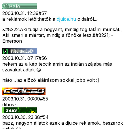
2003.10.31. 12:39
#
57
a reklámok letölthetõk a
djuice.hu
oldalról...
&#8222;Aki tudja a hogyant, mindig fog találni munkát.
Aki ismeri a miértet, mindig a főnöke lesz.&#8221; -
Emerson
2003.10.31. 07:17
#
56
nekem az a kép teccik amin az indián szájába más
szavakat adtak 😊
hátö .. az előző aláírásom sokkal jobb volt :]
2003.10.31. 00:09
#
55
díhusz
2003.10.30. 23:38
#
54
bazz, nagyon állatok ezek a djuice reklámok, beszarok
rajtuk 😛