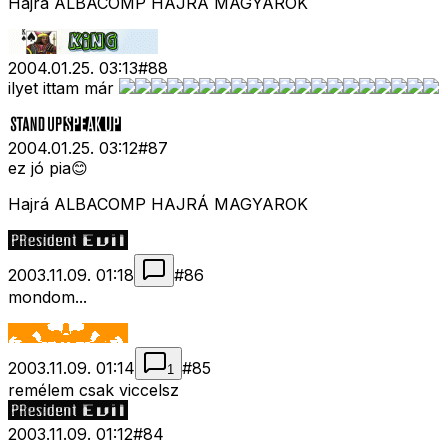
Hajrá ALBACOMP HAJRÁ MAGYAROK
2004.01.25. 03:13
#
88
ilyet ittam már
2004.01.25. 03:12
#
87
ez jó pia😊
Hajrá ALBACOMP HAJRÁ MAGYAROK
2003.11.09. 01:18
#
86
mondom...
2003.11.09. 01:14
#
85
1
remélem csak viccelsz
2003.11.09. 01:12
#
84