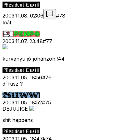
2003.11.08. 02:06
#
78
loál
2003.11.07. 23:48
#
77
kurvanyu jó-johánzon!!44
2003.11.05. 18:56
#
76
dí fusz ?
2003.11.05. 18:52
#
75
DÉJUJICE
shit happens
2003.11.05. 18:47
#
74