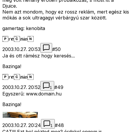
még volt néhány erõtlen próbálkozás, s most itt a
Djuice.
Nem azt mondom, hogy ez rossz reklám, mert egész kis
mókás a sok ultragagyi vérbárgyú szar között.
gamertag: kenobita
2003.10.27. 20:53
#
50
Ja és ott rámész hogy keresés...
Bazinga!
2003.10.27. 20:52
#
49
1
Egyszerû: www.domain.hu
Bazinga!
2003.10.27. 20:24
#
48
1
CAT!!! Ezt hol nézted meg? érdekel engem is