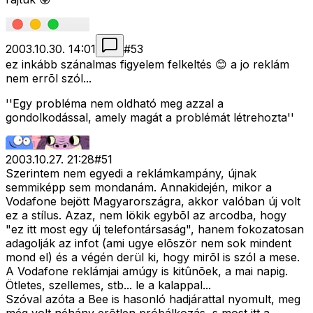
2003.10.30. 14:01
#
53
ez inkább szánalmas figyelem felkeltés 😊 a jo reklám
nem errõl szól...
''Egy probléma nem oldható meg azzal a
gondolkodással, amely magát a problémát létrehozta''
2003.10.27. 21:28
#
51
Szerintem nem egyedi a reklámkampány, újnak
semmiképp sem mondanám. Annakidején, mikor a
Vodafone bejött Magyarországra, akkor valóban új volt
ez a stílus. Azaz, nem lökik egybõl az arcodba, hogy
"ez itt most egy új telefontársaság", hanem fokozatosan
adagolják az infot (ami ugye elõször nem sok mindent
mond el) és a végén derül ki, hogy mirõl is szól a mese.
A Vodafone reklámjai amúgy is kitûnõek, a mai napig.
Ötletes, szellemes, stb... le a kalappal...
Szóval azóta a Bee is hasonló hadjárattal nyomult, meg