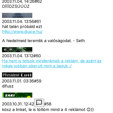
2003.11.04. 14:26
#
62
DÍÍÍDZSÚÚÚZ
2003.11.04. 13:56
#
61
hát talán próbáld ezt
http://www.djuice.hu/
A hiedelmeid teremtik a valóságodat. - Seth
2003.11.04. 13:12
#
60
Ha nem is tetszik mindenkinek a reklám, de azért az
mégis jobban sikerült mint a lapjuk :/
2003.11.01. 03:36
#
59
dífusz
2003.10.31. 12:42
#
58
kösz a linket, le is töltöm mind a 4 reklámot 😊))