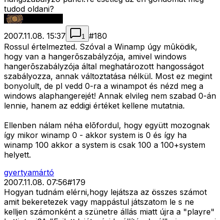
tudod oldani?
2007.11.08. 15:37
#
180
1
Rossul értelmezted. Szóval a Winamp úgy mûködik,
hogy van a hangerõszabályzója, amivel windows
hangerõszabályzója által meghatározott hangosságot
szabályozza, annak változtatása nélkül. Most ez megint
bonyolult, de pl vedd 0-ra a winampot és nézd meg a
windows alaphangerejét! Annak elvileg nem szabad 0-án
lennie, hanem az eddigi értéket kellene mutatnia.
Ellenben nálam néha elõfordul, hogy együtt mozognak
így mikor winamp 0 - akkor system is 0 és így ha
winamp 100 akkor a system is csak 100 a 100+system
helyett.
gyertyamártó
2007.11.08. 07:56
#
179
Hogyan tudnám elérni,hogy lejátsza az összes számot
amit bekeretezek vagy mappástul játszatom le s ne
kelljen számonként a szünetre állás miatt újra a "playre"