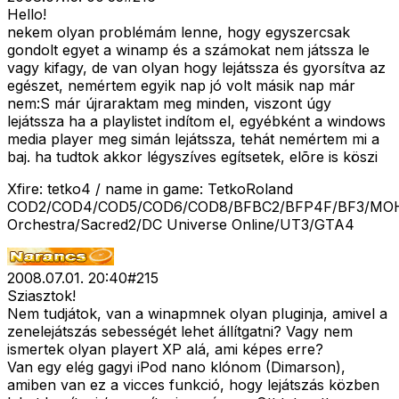
Hello!
nekem olyan problémám lenne, hogy egyszercsak
gondolt egyet a winamp és a számokat nem játssza le
vagy kifagy, de van olyan hogy lejátssza és gyorsítva az
egészet, nemértem egyik nap jó volt másik nap már
nem:S már újraraktam meg minden, viszont úgy
lejátssza ha a playlistet indítom el, egyébként a windows
media player meg simán lejátssza, tehát nemértem mi a
baj. ha tudtok akkor légyszíves egítsetek, elõre is köszi
Xfire: tetko4 / name in game: TetkoRoland
COD2/COD4/COD5/COD6/COD8/BFBC2/BFP4F/BF3/MOH
Orchestra/Sacred2/DC Universe Online/UT3/GTA4
2008.07.01. 20:40
#
215
Sziasztok!
Nem tudjátok, van a winapmnek olyan pluginja, amivel a
zenelejátszás sebességét lehet állítgatni? Vagy nem
ismertek olyan playert XP alá, ami képes erre?
Van egy elég gagyi iPod nano klónom (Dimarson),
amiben van ez a vicces funkció, hogy lejátszás közben