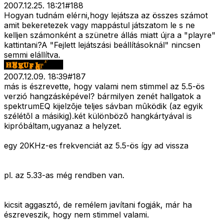
2007.12.25. 18:21
#
188
Hogyan tudnám elérni,hogy lejátsza az összes számot
amit bekeretezek vagy mappástul játszatom le s ne
kelljen számonként a szünetre állás miatt újra a "playre"
kattintani?A "Fejlett lejátszási beállításoknál" nincsen
semmi elállítva.
2007.12.09. 18:39
#
187
más is észrevette, hogy valami nem stimmel az 5.5-ös
verzió hangzásképével? bármilyen zenét hallgatok a
spektrumEQ kijelzõje teljes sávban mûködik (az egyik
szélétõl a másikig).két különbözõ hangkártyával is
kipróbáltam,ugyanaz a helyzet.
egy 20KHz-es frekvenciát az 5.5-ös így ad vissza
pl. az 5.33-as még rendben van.
kicsit aggasztó, de remélem javítani fogják, már ha
észreveszik, hogy nem stimmel valami.