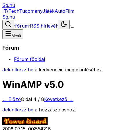
Sg.hu
IT/Tech
Tudomány
Játék
Autó
Film
Sg.hu
·
fórum
·
RSS
·
hírlevél
·
·
...
Menü
Fórum
Fórum főoldal
Jelentkezz be
a kedvenceid megtekintéséhez.
WinAMP v5.0
← Előző
Oldal
4
/
8
Következő →
Jelentkezz be
a hozzászóláshoz.
2008.07.15. 00:55
#
216