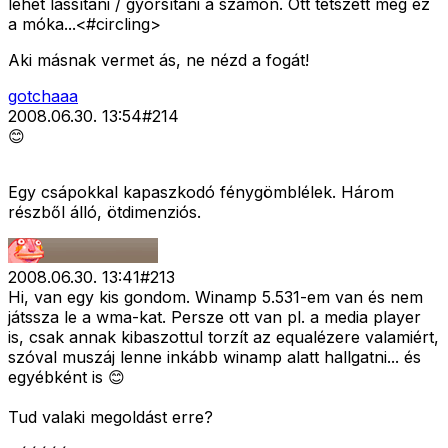
lehet lassítani / gyorsítani a számon. Ott tetszett meg ez
a móka...<#circling>
Aki másnak vermet ás, ne nézd a fogát!
gotchaaa
2008.06.30. 13:54
#
214
😊
Egy csápokkal kapaszkodó fénygömblélek. Három
részből álló, ötdimenziós.
2008.06.30. 13:41
#
213
Hi, van egy kis gondom. Winamp 5.531-em van és nem
játssza le a wma-kat. Persze ott van pl. a media player
is, csak annak kibaszottul torzít az equalézere valamiért,
szóval muszáj lenne inkább winamp alatt hallgatni... és
egyébként is 😊
Tud valaki megoldást erre?