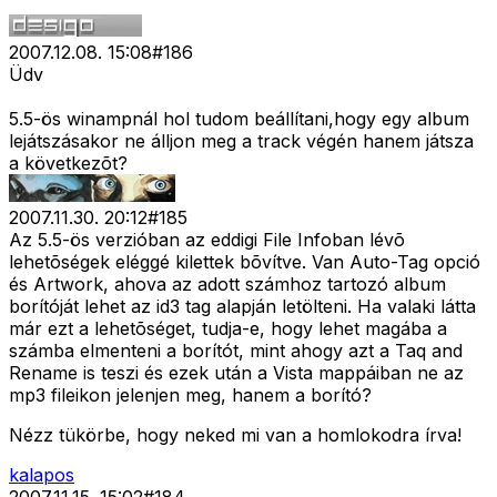
2007.12.08. 15:08
#
186
Üdv
5.5-ös winampnál hol tudom beállítani,hogy egy album
lejátszásakor ne álljon meg a track végén hanem játsza
a következõt?
2007.11.30. 20:12
#
185
Az 5.5-ös verzióban az eddigi File Infoban lévõ
lehetõségek eléggé kilettek bõvítve. Van Auto-Tag opció
és Artwork, ahova az adott számhoz tartozó album
borítóját lehet az id3 tag alapján letölteni. Ha valaki látta
már ezt a lehetõséget, tudja-e, hogy lehet magába a
számba elmenteni a borítót, mint ahogy azt a Taq and
Rename is teszi és ezek után a Vista mappáiban ne az
mp3 fileikon jelenjen meg, hanem a borító?
Nézz tükörbe, hogy neked mi van a homlokodra írva!
kalapos