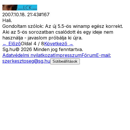
2007.10.18. 21:43
#
167
Hali.
Gondoltam szólok: Az új 5.5-ös winamp egész korrekt.
Aki az 5-ös sorozatban csalódott és egy ideje nem
használja - javaslom próbálja ki újra.
← Előző
Oldal
4
/
8
Következő →
Sg
.hu
©
2026
Minden jog fenntartva.
Adatvédelmi nyilatkozat
Impresszum
Fórum
E-mail:
szerkesztoseg@sg.hu
Sütibeállítások