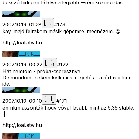
bosszú hidegen tálalva a legjobb --régi közmondás
2007.10.19. 01:28
#
173
kay. majd felrakom másik gépemre. megnézem. 😛
http://loal.atw.hu
2007.10.19. 00:27
#
172
1
Hát nemtom - próba-cseresznye.
De mondom, nekem kellemes +lepetés - azért is írtam
ide.
2007.10.19. 00:10
#
171
1
én nkm aszonták hogy yóval lasabb mint az 5.35 stable.
:|
http://loal.atw.hu