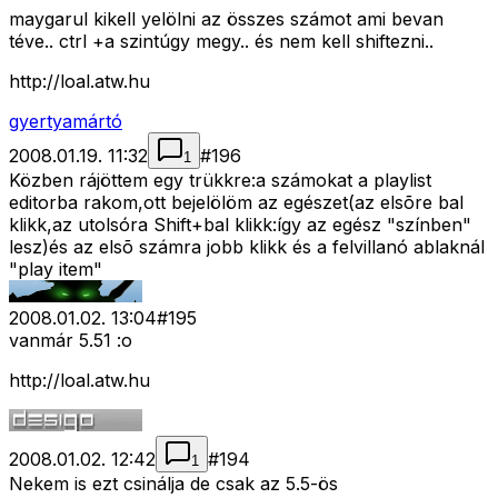
maygarul kikell yelölni az összes számot ami bevan
téve.. ctrl +a szintúgy megy.. és nem kell shiftezni..
http://loal.atw.hu
gyertyamártó
2008.01.19. 11:32
#
196
1
Közben rájöttem egy trükkre:a számokat a playlist
editorba rakom,ott bejelölöm az egészet(az elsõre bal
klikk,az utolsóra Shift+bal klikk:így az egész "színben"
lesz)és az elsõ számra jobb klikk és a felvillanó ablaknál
"play item"
2008.01.02. 13:04
#
195
vanmár 5.51 :o
http://loal.atw.hu
2008.01.02. 12:42
#
194
1
Nekem is ezt csinálja de csak az 5.5-ös