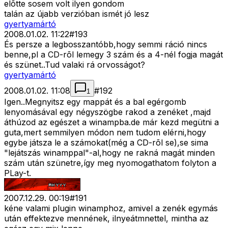
elõtte sosem volt ilyen gondom
talán az újabb verzióban ismét jó lesz
gyertyamártó
2008.01.02. 11:22
#
193
És persze a legbosszantóbb,hogy semmi ráció nincs
benne,pl a CD-rõl lemegy 3 szám és a 4-nél fogja magát
és szünet..Tud valaki rá orvosságot?
gyertyamártó
2008.01.02. 11:08
#
192
1
Igen..Megnyitsz egy mappát és a bal egérgomb
lenyomásával egy négyszögbe rakod a zenéket ,majd
áthúzod az egészet a winampba.de már kezd megütni a
guta,mert semmilyen módon nem tudom elérni,hogy
egybe játsza le a számokat(még a CD-rõl se),se sima
"lejátszás winamppal"-al,hogy ne rakná magát minden
szám után szünetre,így meg nyomogathatom folyton a
PLay-t.
2007.12.29. 00:19
#
191
kéne valami plugin winamphoz, amivel a zenék egymás
után effektezve mennének, ilnyeátmnettel, mintha az