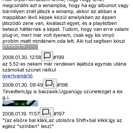
megcsinálni azt a winampba, hogy ha egy albumot vagy
bármilyen znét játszk a winamp, akkor az abban a
mappában lévõ képek közül amelyikben az éppen
játszódó zene van, kiválaszt egyet, és a playlistben
beteszi háttérnek a képet. Tudom, hogy van erre valami
plug-in, mert már volt ilyenem, csak egy kis vinyó
problm miatt mindenem oda lett. Aki tud segítsen köszi
2008.01.30. 12:58
#
199
az 5.52-es nekem már rendesen lejátsza egymás utána
számokat szünet nélkül
gyertyamártó
2008.01.30. 09:49
#
198
1
Tévedtem;így is baszaxik.Ugyanúgy szünetezget a kis
g..i.
2008.01.19. 11:57
#
197
1
"(az elsõre bal klikk,az utolsóra Shift+bal klikk:így az
egész "színben" lesz)"