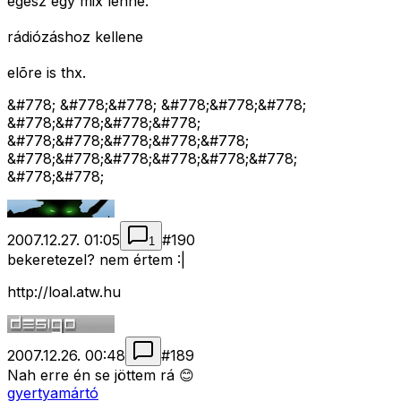
egész egy mix lenne.
rádiózáshoz kellene
elõre is thx.
&#778; &#778;&#778; &#778;&#778;&#778;
&#778;&#778;&#778;&#778;
&#778;&#778;&#778;&#778;&#778;
&#778;&#778;&#778;&#778;&#778;&#778;
&#778;&#778;
2007.12.27. 01:05
#
190
1
bekeretezel? nem értem :|
http://loal.atw.hu
2007.12.26. 00:48
#
189
Nah erre én se jöttem rá 😊
gyertyamártó