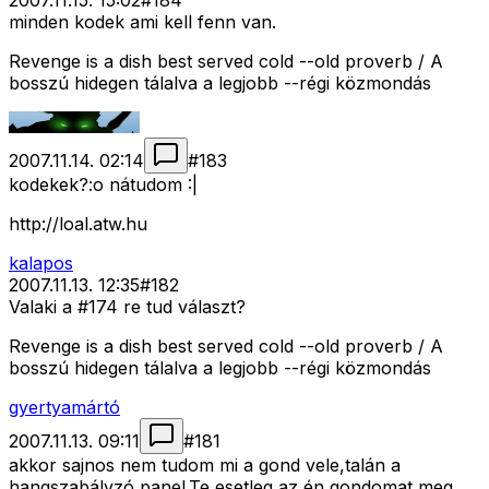
2007.11.15. 15:02
#
184
minden kodek ami kell fenn van.
Revenge is a dish best served cold --old proverb / A
bosszú hidegen tálalva a legjobb --régi közmondás
2007.11.14. 02:14
#
183
kodekek?:o nátudom :|
http://loal.atw.hu
kalapos
2007.11.13. 12:35
#
182
Valaki a #174 re tud választ?
Revenge is a dish best served cold --old proverb / A
bosszú hidegen tálalva a legjobb --régi közmondás
gyertyamártó
2007.11.13. 09:11
#
181
akkor sajnos nem tudom mi a gond vele,talán a
hangszabályzó panel.Te esetleg az én gondomat meg