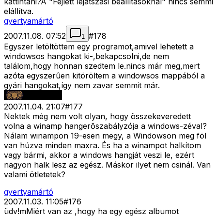
kattintani?A "Fejlett lejátszási beállításoknál" nincs semmi
elállítva.
gyertyamártó
2007.11.08. 07:52
#
178
1
Egyszer letöltöttem egy programot,amivel lehetett a
windowsos hangokat ki-,bekapcsolni,de nem
találom,hogy honnan szedtem le.nincs már meg,mert
azóta egyszerûen kitöröltem a windowsos mappából a
gyári hangokat,így nem zavar semmit már.
2007.11.04. 21:07
#
177
Nektek még nem volt olyan, hogy összekeveredett
volna a winamp hangerõszabályzója a windows-zéval?
Nálam winampon 19-esen megy, a Windowson meg föl
van húzva minden maxra. És ha a winampot halkítom
vagy bármi, akkor a windows hangját veszi le, ezért
nagyon halk lesz az egész. Máskor ilyet nem csinál. Van
valami ötletetek?
gyertyamártó
2007.11.03. 11:05
#
176
üdv!mMiért van az ,hogy ha egy egész albumot