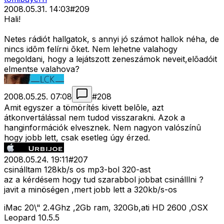
2008.05.31. 14:03
#
209
Hali!
Netes rádiót hallgatok, s annyi jó számot hallok néha, de
nincs idõm felírni õket. Nem lehetne valahogy
megoldani, hogy a lejátszott zeneszámok neveit,elõadóit
elmentse valahova?
2008.05.25. 07:08
#
208
Amit egyszer a tömörítés kivett belõle, azt
átkonvertálással nem tudod visszarakni. Azok a
hanginformációk elvesznek. Nem nagyon valószínû
hogy jobb lett, csak esetleg úgy érzed.
2008.05.24. 19:11
#
207
csinálltam 128kb/s os mp3-bol 320-ast
az a kérdésem hogy tud szarabbol jobbat csinálllni ?
javit a minöségen ,mert jobb lett a 320kb/s-os
iMac 20\" 2.4Ghz ,2Gb ram, 320Gb,ati HD 2600 ,OSX
Leopard 10.5.5