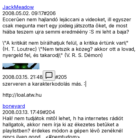
JackMeadow
2008.05.02. 09:17
#
206
Eccerûen nem hajlandó lejáccani a videoket, ill egyszer
csak megunta mert egy joideig játszotta õket, de most
hiába teszem ujra semmi eredméény :S mi leht a baja?
\"A kritikát nem bírálhatjuk felül, a kritika értünk van\"
(H. T. Loutrec) \"Nem tetszik a közeg? akkor ott a lovad,
nyergeld fel, és takarodj\" (V. R. S. Démon)
2008.03.15. 21:48
#
205
szerveren a karakterkodolás más. :|
http://loal.atw.hu
boneyard
2008.03.13. 17:49
#
204
Hali! nem tudjátok mitõl lehet, h ha internetes rádiót
hallgatok, akkor nem írja ki az ékezetes betûket a
playlistben? érdekes módon a gépen lévõ zenéknél
nincs ilyen gond... <#nemtudom>