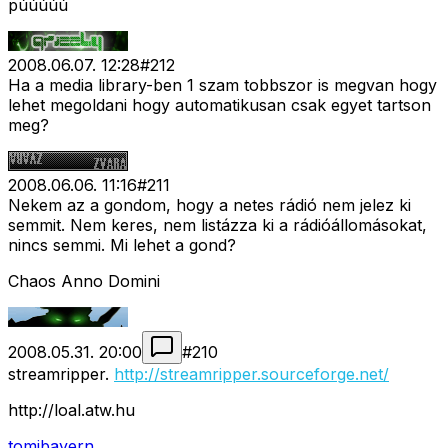
púúúúú
2008.06.07. 12:28
#
212
Ha a media library-ben 1 szam tobbszor is megvan hogy
lehet megoldani hogy automatikusan csak egyet tartson
meg?
2008.06.06. 11:16
#
211
Nekem az a gondom, hogy a netes rádió nem jelez ki
semmit. Nem keres, nem listázza ki a rádióállomásokat,
nincs semmi. Mi lehet a gond?
Chaos Anno Domini
2008.05.31. 20:00
#
210
streamripper.
http://streamripper.sourceforge.net/
http://loal.atw.hu
tomibayern