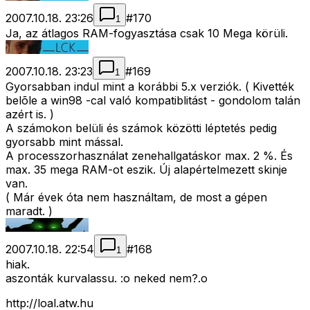
2007.10.18. 23:26
#
170
1
Ja, az átlagos RAM-fogyasztása csak 10 Mega körüli.
2007.10.18. 23:23
#
169
1
Gyorsabban indul mint a korábbi 5.x verziók. ( Kivették
belõle a win98 -cal való kompatiblitást - gondolom talán
azért is. )
A számokon belüli és számok közötti léptetés pedig
gyorsabb mint mással.
A processzorhasználat zenehallgatáskor max. 2 %. És
max. 35 mega RAM-ot eszik. Új alapértelmezett skinje
van.
( Már évek óta nem használtam, de most a gépen
maradt. )
2007.10.18. 22:54
#
168
1
hiak.
aszonták kurvalassu. :o neked nem?.o
http://loal.atw.hu