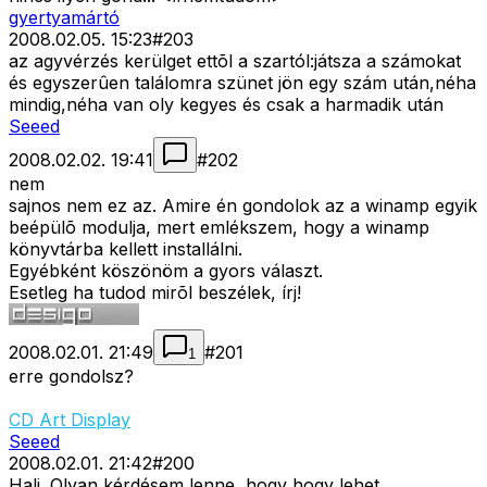
gyertyamártó
2008.02.05. 15:23
#
203
az agyvérzés kerülget ettõl a szartól:játsza a számokat
és egyszerûen találomra szünet jön egy szám után,néha
mindig,néha van oly kegyes és csak a harmadik után
Seeed
2008.02.02. 19:41
#
202
nem
sajnos nem ez az. Amire én gondolok az a winamp egyik
beépülõ modulja, mert emlékszem, hogy a winamp
könyvtárba kellett installálni.
Egyébként köszönöm a gyors választ.
Esetleg ha tudod mirõl beszélek, írj!
2008.02.01. 21:49
#
201
1
erre gondolsz?
CD Art Display
Seeed
2008.02.01. 21:42
#
200
Hali. Olyan kérdésem lenne, hogy hogy lehet