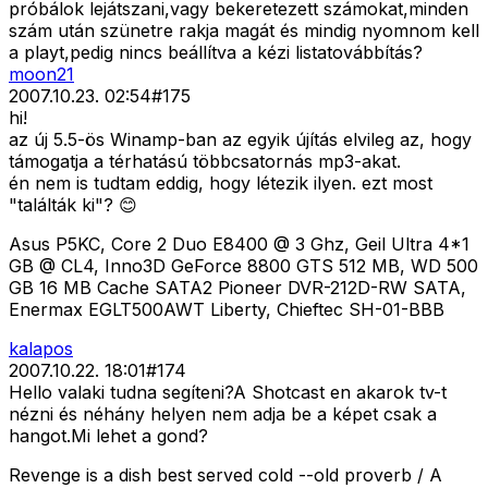
próbálok lejátszani,vagy bekeretezett számokat,minden
szám után szünetre rakja magát és mindig nyomnom kell
a playt,pedig nincs beállítva a kézi listatovábbítás?
moon21
2007.10.23. 02:54
#
175
hi!
az új 5.5-ös Winamp-ban az egyik újítás elvileg az, hogy
támogatja a térhatású többcsatornás mp3-akat.
én nem is tudtam eddig, hogy létezik ilyen. ezt most
"találták ki"? 😊
Asus P5KC, Core 2 Duo E8400 @ 3 Ghz, Geil Ultra 4*1
GB @ CL4, Inno3D GeForce 8800 GTS 512 MB, WD 500
GB 16 MB Cache SATA2 Pioneer DVR-212D-RW SATA,
Enermax EGLT500AWT Liberty, Chieftec SH-01-BBB
kalapos
2007.10.22. 18:01
#
174
Hello valaki tudna segíteni?A Shotcast en akarok tv-t
nézni és néhány helyen nem adja be a képet csak a
hangot.Mi lehet a gond?
Revenge is a dish best served cold --old proverb / A