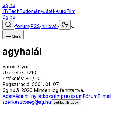
Sg.hu
IT/Tech
Tudomány
Játék
Autó
Film
Sg.hu
·
fórum
·
RSS
·
hírlevél
·
·
...
Menü
agyhalál
Város:
Győr
Üzenetek:
1210
Értékelés:
+
1
/
-
0
Regisztráció:
2001. 01. 07.
Sg
.hu
©
2026
Minden jog fenntartva.
Adatvédelmi nyilatkozat
Impresszum
Fórum
E-mail:
szerkesztoseg@sg.hu
Sütibeállítások