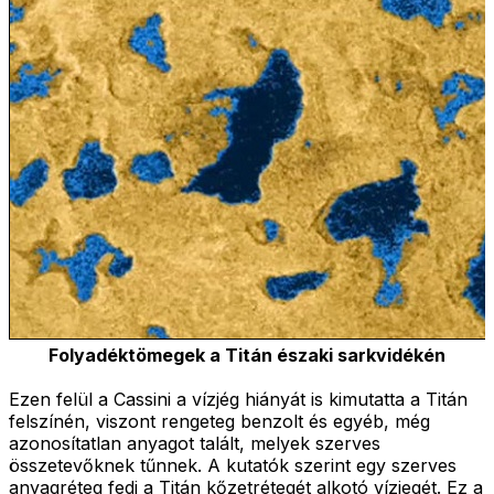
Folyadéktömegek a Titán északi sarkvidékén
Ezen felül a Cassini a vízjég hiányát is kimutatta a Titán
felszínén, viszont rengeteg benzolt és egyéb, még
azonosítatlan anyagot talált, melyek szerves
összetevőknek tűnnek. A kutatók szerint egy szerves
anyagréteg fedi a Titán kőzetrétegét alkotó vízjegét. Ez a