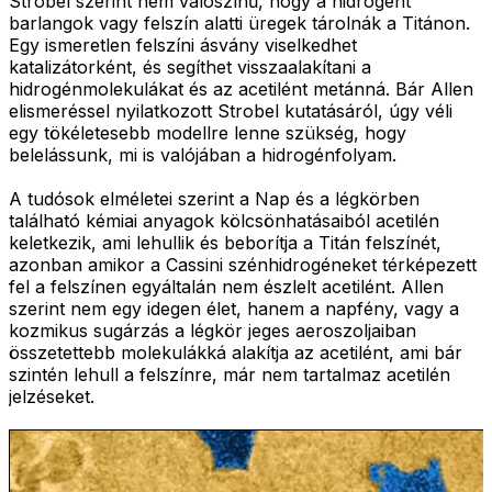
Strobel szerint nem valószínű, hogy a hidrogént
barlangok vagy felszín alatti üregek tárolnák a Titánon.
Egy ismeretlen felszíni ásvány viselkedhet
katalizátorként, és segíthet visszaalakítani a
hidrogénmolekulákat és az acetilént metánná. Bár Allen
elismeréssel nyilatkozott Strobel kutatásáról, úgy véli
egy tökéletesebb modellre lenne szükség, hogy
belelássunk, mi is valójában a hidrogénfolyam.
A tudósok elméletei szerint a Nap és a légkörben
található kémiai anyagok kölcsönhatásaiból acetilén
keletkezik, ami lehullik és beborítja a Titán felszínét,
azonban amikor a Cassini szénhidrogéneket térképezett
fel a felszínen egyáltalán nem észlelt acetilént. Allen
szerint nem egy idegen élet, hanem a napfény, vagy a
kozmikus sugárzás a légkör jeges aeroszoljaiban
összetettebb molekulákká alakítja az acetilént, ami bár
szintén lehull a felszínre, már nem tartalmaz acetilén
jelzéseket.