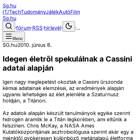
Sg.hu
IT/Tech
Tudomány
Játék
Autó
Film
Sg.hu
·
fórum
·
RSS
·
hírlevél
·
·
...
Menü
SG.hu
·
2010. június 8.
Idegen életről spekulálnak a Cassini
adatai alapján
Igen nagy meglepetést okoztak a Cassini űrszonda
kémiai adatainak elemzései, az eredmények alapján
ugyanis lehetséges az élet jelenléte a Szaturnusz
holdján, a Titánon.
Az adatok alapján készült tanulmányok egyike szerint
hidrogén áramlik le a Titán légkörében, ami eltűnik a
felszínen. Chris McKay, a NASA Ames
Kutatóközpontjának asztrobiológusa szerint akár egy a
miénktől gyökeresen különböző metánalapú életforma