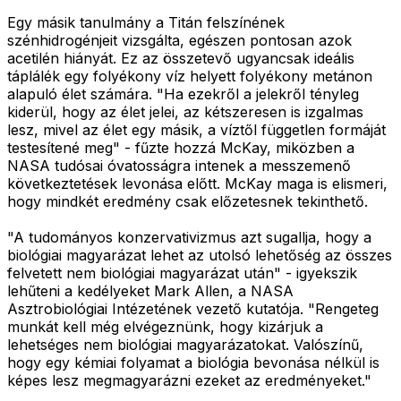
Egy másik tanulmány a Titán felszínének
szénhidrogénjeit vizsgálta, egészen pontosan azok
acetilén hiányát. Ez az összetevő ugyancsak ideális
táplálék egy folyékony víz helyett folyékony metánon
alapuló élet számára. "Ha ezekről a jelekről tényleg
kiderül, hogy az élet jelei, az kétszeresen is izgalmas
lesz, mivel az élet egy másik, a víztől független formáját
testesítené meg" - fűzte hozzá McKay, miközben a
NASA tudósai óvatosságra intenek a messzemenő
következtetések levonása előtt. McKay maga is elismeri,
hogy mindkét eredmény csak előzetesnek tekinthető.
"A tudományos konzervativizmus azt sugallja, hogy a
biológiai magyarázat lehet az utolsó lehetőség az összes
felvetett nem biológiai magyarázat után" - igyekszik
lehűteni a kedélyeket Mark Allen, a NASA
Asztrobiológiai Intézetének vezető kutatója. "Rengeteg
munkát kell még elvégeznünk, hogy kizárjuk a
lehetséges nem biológiai magyarázatokat. Valószínű,
hogy egy kémiai folyamat a biológia bevonása nélkül is
képes lesz megmagyarázni ezeket az eredményeket."