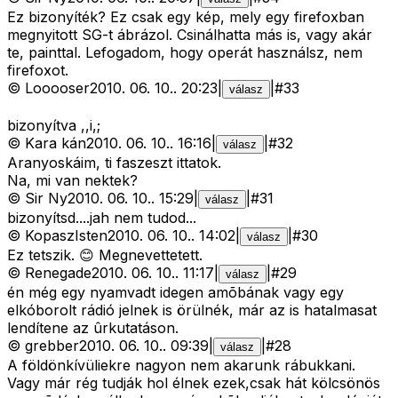
Ez bizonyíték? Ez csak egy kép, mely egy firefoxban
megnyitott SG-t ábrázol. Csinálhatta más is, vagy akár
te, painttal. Lefogadom, hogy operát használsz, nem
firefoxot.
©
Looooser
2010. 06. 10.
.
20:23
|
|
#
33
válasz
bizonyítva ,,i,;
©
Kara kán
2010. 06. 10.
.
16:16
|
|
#
32
válasz
Aranyoskáim, ti faszeszt ittatok.
Na, mi van nektek?
©
Sir Ny
2010. 06. 10.
.
15:29
|
|
#
31
válasz
bizonyítsd....jah nem tudod...
©
KopaszIsten
2010. 06. 10.
.
14:02
|
|
#
30
válasz
Ez tetszik. 😊 Megnevettetett.
©
Renegade
2010. 06. 10.
.
11:17
|
|
#
29
válasz
én még egy nyamvadt idegen amõbának vagy egy
elkóborolt rádió jelnek is örülnék, már az is hatalmasat
lendítene az ûrkutatáson.
©
grebber
2010. 06. 10.
.
09:39
|
|
#
28
válasz
A földönkívüliekre nagyon nem akarunk rábukkani.
Vagy már rég tudják hol élnek ezek,csak hát kölcsönös