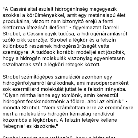
"A Cassini által észlelt hidrogénínség megegyezik
azokkal a körülményekkel, amit egy metánalapú élet
produkálna, viszont nem bizonyító erejű a fenti
életforma létezését illetően" - figyelmeztet Darrell
Strobel, a Cassini egyik tudósa, a hidrogénáramlásról
szóló cikk szerzője. Strobel a légkör és a felszín
különböző részeinek hidrogénsűrűségét vette
szemügyre. A tudósok korábbi modelljei azt jósolták,
hogy a hidrogén molekulák viszonylag egyenletesen
oszolhatnak szét a légköri rétegek között.
Strobel számítógépes szimulációi azonban egy
hidrogénfolyamról árulkodnak, ami másodpercenként
sok ezermilliárd molekulát juttat le a felszín irányába.
"Olyan mintha lenne egy tömlőnk, amin keresztül
hidrogént fecskendeznénk a földre, ahol az eltűnik" -
mondta Strobel. "Nem számítottam erre az eredményre,
mert a molekuláris hidrogén kémiailag rendkívül
közömbös a légkörben. A felszín tetejére kellene
'lebegnie' és kiszöknie."