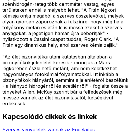
szénhidrogén-réteg több centiméter vastag, egyes
területeken ennél is mélyebb lehet. "A Titán légköri
kémiája ontja magából a szerves összetevőket, melyek
olyan gyorsan záporoznak a felszínre, hogy még ha a
folyékony metán és etán le is mossa ezeket a szerves
anyagokat, a jeget igen hamar újra beborítják" -
nyilatkozott a Cassini csapat tudósa, Roger Clark. "A
Titán egy dinamikus hely, ahol szerves kémia zajlik."
"Az élet bizonyítékai utáni kutatásban általában a
bizonyítékok jelenlétét keresik - mondjuk a Mars
légkörében észlelhető metánt, ami nem keletkezhet
hagyományos fotokémiai folyamatokkal. Itt inkább a
bizonyítékok hiányáról, semmint a jelenlétéről beszélünk
- a hiányzó hidrogénről és acetilénről" - foglalta össze a
tényeket Allen. McKay szerint bár a felfedezések még
messze vannak az élet bizonyításától, kétségkívül
érdekesek.
Kapcsolódó cikkek és linkek
Szerves vegyületek vannak az Enceladus