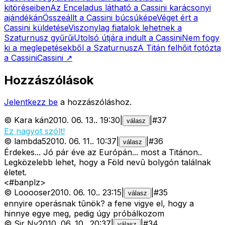
kitöréseiben
Az Enceladus látható a Cassini karácsonyi
ajándékán
Összeállt a Cassini búcsúképe
Véget ért a
Cassini küldetése
Viszonylag fiatalok lehetnek a
Szaturnusz gyűrűi
Utolsó útjára indult a Cassini
Nem fogy
ki a meglepetésekből a Szaturnusz
A Titán felhőit fotózta
a Cassini
Cassini
↗
Hozzászólások
Jelentkezz be
a hozzászóláshoz.
©
Kara kán
2010. 06. 13.
.
19:30
|
|
#
37
válasz
Ez nagyot szólt!
©
lambda5
2010. 06. 11.
.
10:37
|
|
#
36
válasz
Érdekes... Jó pár éve az Európán... most a Titánon..
Legközelebb lehet, hogy a Föld nevû bolygón találnak
életet.
<#banplz>
©
Looooser
2010. 06. 10.
.
23:15
|
|
#
35
válasz
ennyire operásnak tûnök? a fene vigye el, hogy a
hinnye egye meg, pedig úgy próbálkozom
©
Sir Ny
2010. 06. 10.
.
20:37
|
|
#
34
válasz