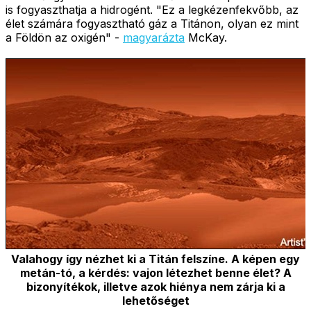
is fogyaszthatja a hidrogént. "Ez a legkézenfekvőbb, az
élet számára fogyasztható gáz a Titánon, olyan ez mint
a Földön az oxigén" -
magyarázta
McKay.
Valahogy így nézhet ki a Titán felszíne. A képen egy
metán-tó, a kérdés: vajon létezhet benne élet? A
bizonyítékok, illetve azok hiénya nem zárja ki a
lehetőséget