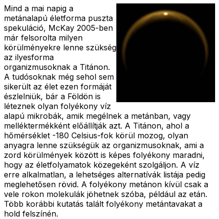
Mind a mai napig a
metánalapú életforma puszta
spekuláció, McKay 2005-ben
már felsorolta milyen
körülményekre lenne szükség
az ilyesforma
organizmusoknak a Titánon.
A tudósoknak még sehol sem
sikerült az élet ezen formáját
észlelniük, bár a Földön is
léteznek olyan folyékony víz
alapú mikrobák, amik megélnek a metánban, vagy
melléktermékként előállítják azt. A Titánon, ahol a
hőmérséklet -180 Celsius-fok körül mozog, olyan
anyagra lenne szükségük az organizmusoknak, ami a
zord körülmények között is képes folyékony maradni,
hogy az életfolyamatok közegeként szolgáljon. A víz
erre alkalmatlan, a lehetséges alternatívák listája pedig
meglehetősen rövid. A folyékony metánon kívül csak a
vele rokon molekulák jöhetnek szóba, például az etán.
Több korábbi kutatás talált folyékony metántavakat a
hold felszínén.