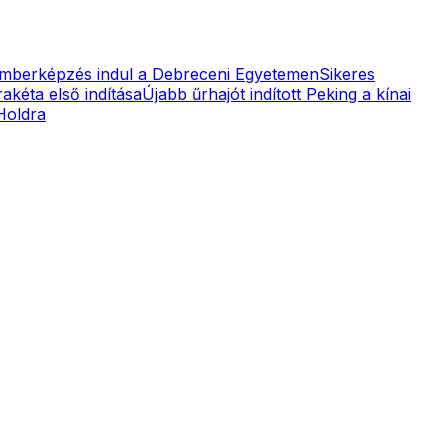
mberképzés indul a Debreceni Egyetemen
Sikeres
kéta első indítása
Újabb űrhajót indított Peking a kínai
Holdra