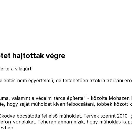
tet hajtottak végre
rte a világűrt.
jelentés nem egyértelmű, de feltehetően azokra az iráni er
a, valamint a védelmi tárca építette" - közölte Mohszen B
, hogy saját műholdat kíván felbocsátani, többek között ker
ödve bocsátotta fel első műholdját. Tervek szerint 2010-ig
telefon-vonalakat. Teherán abban bízik, hogy műholdas kapa
 évben.