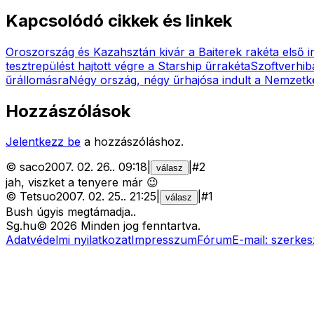
Kapcsolódó cikkek és linkek
Oroszország és Kazahsztán kivár a Baiterek rakéta első i
tesztrepülést hajtott végre a Starship űrrakéta
Szoftverhib
űrállomásra
Négy ország, négy űrhajósa indult a Nemzetk
Hozzászólások
Jelentkezz be
a hozzászóláshoz.
©
saco
2007. 02. 26.
.
09:18
|
|
#
2
válasz
jah, viszket a tenyere már 😉
©
Tetsuo
2007. 02. 25.
.
21:25
|
|
#
1
válasz
Bush úgyis megtámadja..
Sg
.hu
©
2026
Minden jog fenntartva.
Adatvédelmi nyilatkozat
Impresszum
Fórum
E-mail:
szerkes