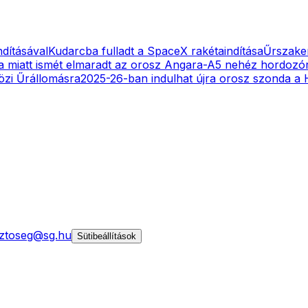
ndításával
Kudarcba fulladt a SpaceX rakétaindítása
Űrszake
a miatt ismét elmaradt az orosz Angara-A5 nehéz hordozóra
özi Űrállomásra
2025-26-ban indulhat újra orosz szonda a 
ztoseg@sg.hu
Sütibeállítások