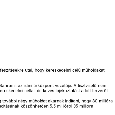
őfeszítésekre utal, hogy kereskedelmi célú műholdakat
ahrami, az iráni űrközpont vezetője. A tisztviselő nem
eskedelmi céllal, de kevés tájékoztatást adott tervéről.
 további négy műholdat akarnak indítani, hogy 80 millióra
citásának köszönhetően 5,5 millióról 35 millióra