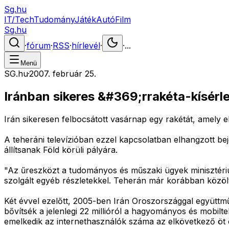
Sg.hu
IT/Tech
Tudomány
Játék
Autó
Film
Sg.hu
·
fórum
·
RSS
·
hírlevél
·
·
...
Menü
SG.hu
·
2007. február 25.
Iránban sikeres &#369;rrakéta-kísérle
Irán sikeresen felbocsátott vasárnap egy rakétát, amely elé
A teheráni televízióban ezzel kapcsolatban elhangzott be
állítsanak Föld körüli pályára.
"Az űreszközt a tudományos és műszaki ügyek minisztérium
szolgált egyéb részletekkel. Teherán már korábban közölte
Két évvel ezelőtt, 2005-ben Irán Oroszországgal együttműk
bővítsék a jelenlegi 22 millióról a hagyományos és mobil
emelkedik az internethasználók száma az elkövetkező öt